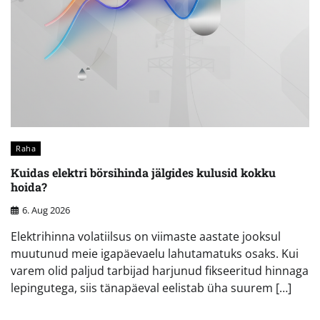
Raha
Kuidas elektri börsihinda jälgides kulusid kokku
hoida?
6. Aug 2026
Elektrihinna volatiilsus on viimaste aastate jooksul
muutunud meie igapäevaelu lahutamatuks osaks. Kui
varem olid paljud tarbijad harjunud fikseeritud hinnaga
lepingutega, siis tänapäeval eelistab üha suurem […]