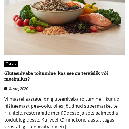
Tervis
Gluteenivaba toitumine: kas see on tervislik või
moehullus?
8. Aug 2026
Viimastel aastatel on gluteenivaba toitumine liikunud
nišiteemast peavoolu, olles jõudnud supermarketite
riiulitele, restoranide menüüdesse ja sotsiaalmeedia
toidublogidesse. Kui veel kümmekond aastat tagasi
seostati gluteenivaba dieeti […]