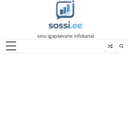
Skip
to
content
sinu igapäevane infokanal