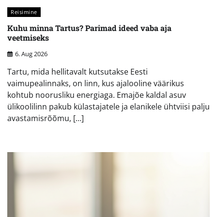
Reisimine
Kuhu minna Tartus? Parimad ideed vaba aja
veetmiseks
6. Aug 2026
Tartu, mida hellitavalt kutsutakse Eesti
vaimupealinnaks, on linn, kus ajalooline väärikus
kohtub noorusliku energiaga. Emajõe kaldal asuv
ülikoolilinn pakub külastajatele ja elanikele ühtviisi palju
avastamisrõõmu, […]