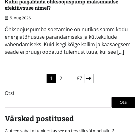
Kuhu paigaldada õhksoojuspump maksimaalse
efektiivsuse nimel?
5. Aug 2026
Õhksoojuspumba soetamine on nutikas samm kodu
energiatõhususe parandamiseks ja küttekulude
vähendamiseks. Kuid isegi kõige kallim ja kaasaegsem
seade ei pruugi oodatud tulemust tuua, kui see […]
Postituste
1
2
…
67
leheküljendus
Otsi
Otsi
Värsked postitused
Gluteenivaba toitumine: kas see on tervislik või moehullus?