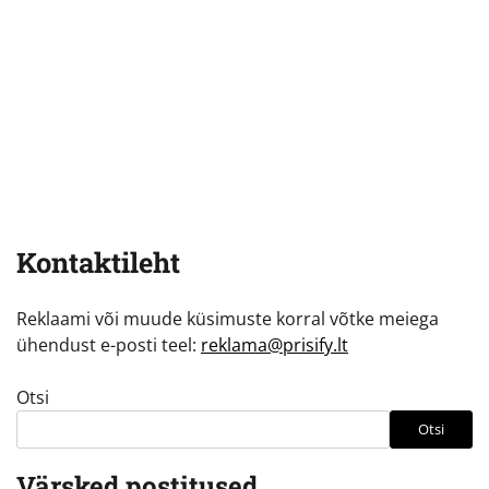
Kontaktileht
Reklaami või muude küsimuste korral võtke meiega
ühendust e-posti teel:
reklama@prisify.lt
Otsi
Otsi
Värsked postitused