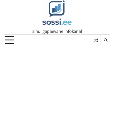
Skip
to
content
sinu igapäevane infokanal