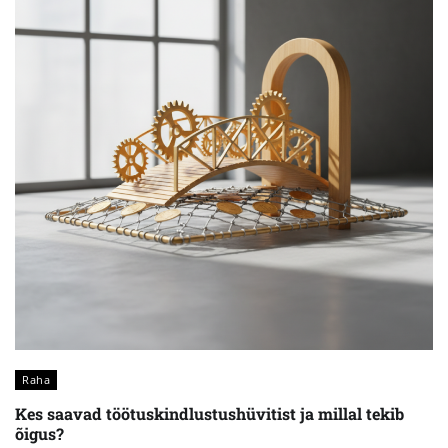
Raha
Kes saavad töötuskindlustushüvitist ja millal tekib
õigus?