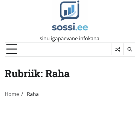
Skip
to
content
sinu igapäevane infokanal
Rubriik:
Raha
Home
Raha