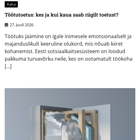
Raha
Töötutoetus: kes ja kui kaua saab riigilt toetust?
27. Juuli 2026
Töötuks jäämine on igale inimesele emotsionaalselt ja
majanduslikult keeruline olukord, mis nõuab kiiret
kohanemist. Eesti sotsiaalkaitsesüsteem on loodud
pakkuma turvavõrku neile, kes on ootamatult töökoha
[…]