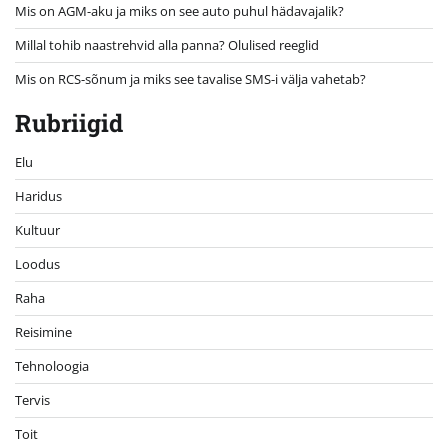
Mis on AGM-aku ja miks on see auto puhul hädavajalik?
Millal tohib naastrehvid alla panna? Olulised reeglid
Mis on RCS-sõnum ja miks see tavalise SMS-i välja vahetab?
Rubriigid
Elu
Haridus
Kultuur
Loodus
Raha
Reisimine
Tehnoloogia
Tervis
Toit