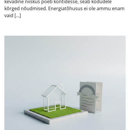
kevadine niiskus poeb kontidesse, seab kodudele
kõrged nõudmised. Energiatõhusus ei ole ammu enam
vaid […]