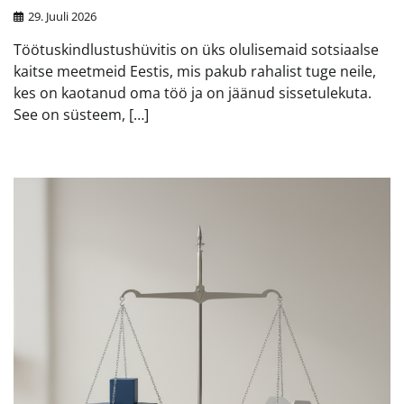
29. Juuli 2026
Töötuskindlustushüvitis on üks olulisemaid sotsiaalse
kaitse meetmeid Eestis, mis pakub rahalist tuge neile,
kes on kaotanud oma töö ja on jäänud sissetulekuta.
See on süsteem, […]