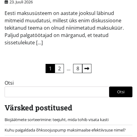
23. Juuli 2026
Eesti maksusüsteem on aastate jooksul läbinud
mitmeid muudatusi, millest üks enim diskussioone
tekitanud teema on olnud niinimetatud maksuküür.
Paljud palgatöötajad on märganud, et teatud
sissetulekute […]
Postituste
1
2
…
8
leheküljendus
Otsi
Otsi
Värsked postitused
Biojäätmete sorteerimine: teejuht, mida tohib visata kasti
Kuhu paigaldada õhksoojuspump maksimaalse efektiivsuse nimel?