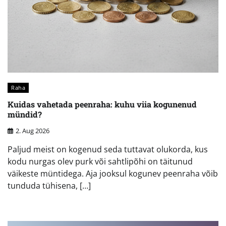
Raha
Kuidas vahetada peenraha: kuhu viia kogunenud
mündid?
2. Aug 2026
Paljud meist on kogenud seda tuttavat olukorda, kus
kodu nurgas olev purk või sahtlipõhi on täitunud
väikeste müntidega. Aja jooksul kogunev peenraha võib
tunduda tühisena, […]