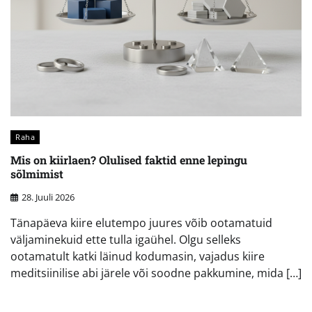
Raha
Mis on kiirlaen? Olulised faktid enne lepingu
sõlmimist
28. Juuli 2026
Tänapäeva kiire elutempo juures võib ootamatuid
väljaminekuid ette tulla igaühel. Olgu selleks
ootamatult katki läinud kodumasin, vajadus kiire
meditsiinilise abi järele või soodne pakkumine, mida […]