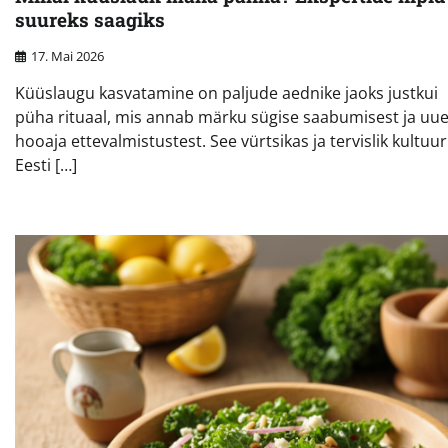
suureks saagiks
17. Mai 2026
Küüslaugu kasvatamine on paljude aednike jaoks justkui
püha rituaal, mis annab märku sügise saabumisest ja uu
hooaja ettevalmistustest. See vürtsikas ja tervislik kultuu
Eesti […]