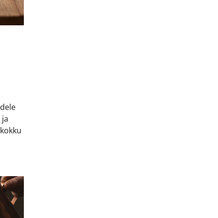
adele
 ja
 kokku