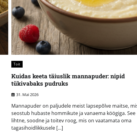
Toit
Kuidas keeta täiuslik mannapuder: nipid
tükivabaks pudruks
31. Mai 2026
Mannapuder on paljudele meist lapsepõlve maitse, mi
seostub hubaste hommikute ja vanaema köögiga. See
lihtne, soodne ja toitev roog, mis on vaatamata oma
tagasihoidlikkusele […]