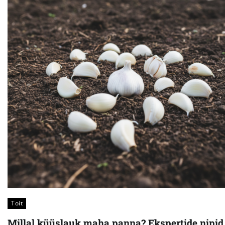
Toit
Millal küüslauk maha panna? Ekspertide nipid