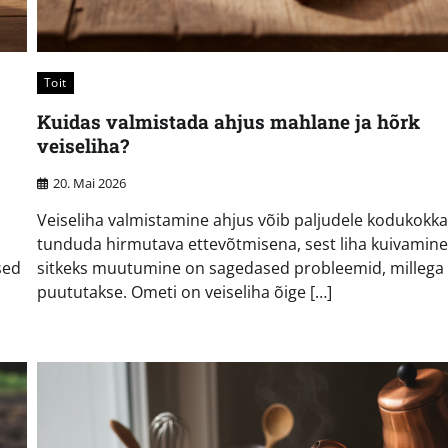
Toit
Kuidas valmistada ahjus mahlane ja hõrk
veiseliha?
20. Mai 2026
Veiseliha valmistamine ahjus võib paljudele kodukokk
tunduda hirmutava ettevõtmisena, sest liha kuivamine
sed
sitkeks muutumine on sagedased probleemid, millega
puututakse. Ometi on veiseliha õige […]