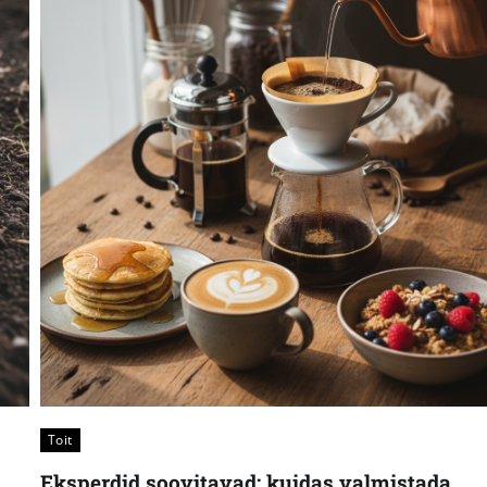
Toit
Eksperdid soovitavad: kuidas valmistada