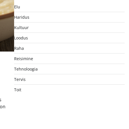
Elu
Haridus
Kultuur
Loodus
Raha
Reisimine
Tehnoloogia
Tervis
Toit
s
 on