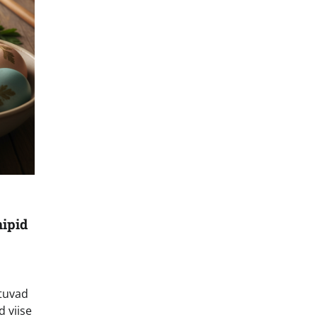
nipid
ituvad
 viise