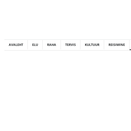
Skip
to
content
AVALEHT
ELU
RAHA
TERVIS
KULTUUR
REISIMINE