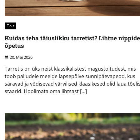
Toit
Kuidas teha täiuslikku tarretist? Lihtne nippide
õpetus
20. Mai 2026
Tarretis on üks neist klassikalistest magustoitudest, mis
toob paljudele meelde lapsepõlve sünnipäevapeod, kus
säravad ja võdisevad värvilised klaasikesed olid laua tõeli
staarid. Hoolimata oma lihtsast […]