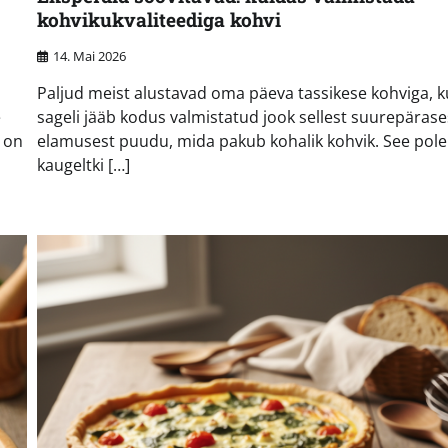
kohvikukvaliteediga kohvi
14. Mai 2026
Paljud meist alustavad oma päeva tassikese kohviga, k
e
sageli jääb kodus valmistatud jook sellest suurepärase
r on
elamusest puudu, mida pakub kohalik kohvik. See pole
kaugeltki […]