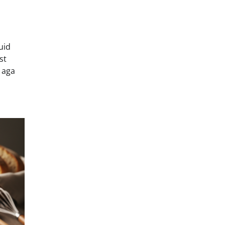
uid
st
 aga