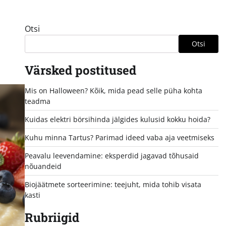
Otsi
Otsi
Värsked postitused
Mis on Halloween? Kõik, mida pead selle püha kohta
teadma
Kuidas elektri börsihinda jälgides kulusid kokku hoida?
Kuhu minna Tartus? Parimad ideed vaba aja veetmiseks
Peavalu leevendamine: eksperdid jagavad tõhusaid
nõuandeid
Biojäätmete sorteerimine: teejuht, mida tohib visata
kasti
Rubriigid