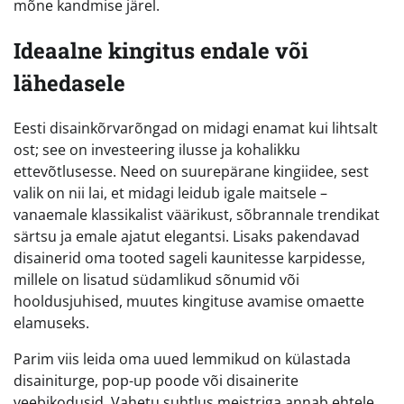
mõne kandmise järel.
Ideaalne kingitus endale või
lähedasele
Eesti disainkõrvarõngad on midagi enamat kui lihtsalt
ost; see on investeering ilusse ja kohalikku
ettevõtlusesse. Need on suurepärane kingiidee, sest
valik on nii lai, et midagi leidub igale maitsele –
vanaemale klassikalist väärikust, sõbrannale trendikat
särtsu ja emale ajatut elegantsi. Lisaks pakendavad
disainerid oma tooted sageli kaunitesse karpidesse,
millele on lisatud südamlikud sõnumid või
hooldusjuhised, muutes kingituse avamise omaette
elamuseks.
Parim viis leida oma uued lemmikud on külastada
disainiturge, pop-up poode või disainerite
veebikodusid. Vahetu suhtlus meistriga annab ehtele