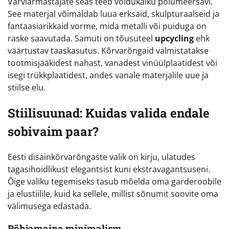
Värviarmastajate seas teeb võidukäiku polümeersavi.
See materjal võimaldab luua erksaid, skulpturaalseid ja
fantaasiarikkaid vorme, mida metalli või puiduga on
raske saavutada. Samuti on tõusuteel
upcycling
ehk
väärtustav taaskasutus. Kõrvarõngaid valmistatakse
tootmisjääkidest nahast, vanadest vinüülplaatidest või
isegi trükkplaatidest, andes vanale materjalile uue ja
stiilse elu.
Stiilisuunad: Kuidas valida endale
sobivaim paar?
Eesti disainkõrvarõngaste valik on kirju, ulatudes
tagasihoidlikust elegantsist kuni ekstravagantsuseni.
Õige valiku tegemiseks tasub mõelda oma garderoobile
ja elustiilile, kuid ka sellele, millist sõnumit soovite oma
välimusega edastada.
Põhjamaine minimalism