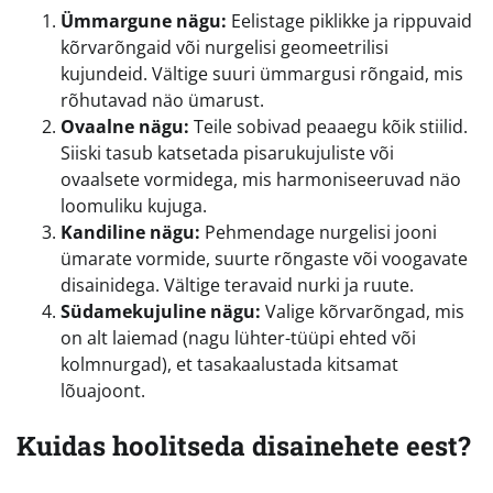
Ümmargune nägu:
Eelistage piklikke ja rippuvaid
kõrvarõngaid või nurgelisi geomeetrilisi
kujundeid. Vältige suuri ümmargusi rõngaid, mis
rõhutavad näo ümarust.
Ovaalne nägu:
Teile sobivad peaaegu kõik stiilid.
Siiski tasub katsetada pisarukujuliste või
ovaalsete vormidega, mis harmoniseeruvad näo
loomuliku kujuga.
Kandiline nägu:
Pehmendage nurgelisi jooni
ümarate vormide, suurte rõngaste või voogavate
disainidega. Vältige teravaid nurki ja ruute.
Südamekujuline nägu:
Valige kõrvarõngad, mis
on alt laiemad (nagu lühter-tüüpi ehted või
kolmnurgad), et tasakaalustada kitsamat
lõuajoont.
Kuidas hoolitseda disainehete eest?