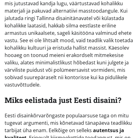
mis jutustavad kandja lugu, väärtustavad kohalikku
materjali ja pakuvad alternatiivi masstoodangule. Kui
jalutada ringi Tallinna disainitänavatel või külastada
kohalikke laatasid, hakkab silma eestlaste eriline
armastus unikaalsete, sageli käsitööna valminud ehete
vastu. See ei ole lihtsalt mood, vaid teadlik valik toetada
kohalikku kultuuri ja eristuda hallist massist. Käesolev
hooaeg on toonud meieni erakordselt mitmekesise
valiku, alates minimalistlikust hõbedast kuni julgete ja
värviliste puidust või polümeersavist vormideni, mis
sobivad suurepäraselt nii kontorisse kui ka pidulikele
vastuvõttudele.
Miks eelistada just Eesti disaini?
Eesti disainkõrvarõngaste populaarsuse taga on mitu
tugevat argumenti, mis kõnetavad tänapäeva teadlikku
tarbijat üha enam. Eelkõige on selleks
autentsus ja
kvaliteet
. Erinevalt kiirmoekettide toodangust, mis on