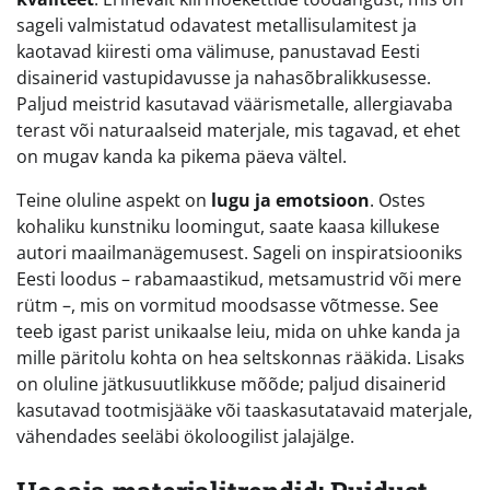
sageli valmistatud odavatest metallisulamitest ja
kaotavad kiiresti oma välimuse, panustavad Eesti
disainerid vastupidavusse ja nahasõbralikkusesse.
Paljud meistrid kasutavad väärismetalle, allergiavaba
terast või naturaalseid materjale, mis tagavad, et ehet
on mugav kanda ka pikema päeva vältel.
Teine oluline aspekt on
lugu ja emotsioon
. Ostes
kohaliku kunstniku loomingut, saate kaasa killukese
autori maailmanägemusest. Sageli on inspiratsiooniks
Eesti loodus – rabamaastikud, metsamustrid või mere
rütm –, mis on vormitud moodsasse võtmesse. See
teeb igast parist unikaalse leiu, mida on uhke kanda ja
mille päritolu kohta on hea seltskonnas rääkida. Lisaks
on oluline jätkusuutlikkuse mõõde; paljud disainerid
kasutavad tootmisjääke või taaskasutatavaid materjale,
vähendades seeläbi ökoloogilist jalajälge.