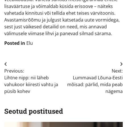
lisaväärtuse ja võimaldab küsida erisoove – näiteks
vahetada kinnitusi või tellida ehet teises värvitoonis.
Avastamisrõõmu ja julgust katsetada uute vormidega,
sest just väikesed detailid on need, mis annavad
välimusele viimase lihvi ja panevad silmad särama.
Posted in
Elu
Navigeerimine
Previous:
Next:
Lihtne nipp: nii läheb
Lummavad Lõuna-Eesti
vahukoor kiiresti vahtu ja
mõisad: pärlid, mida peab
püsib kohev
nägema
Seotud postitused