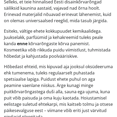
Selleks, et teie hinnalised Eesti disainkõrvarõngad
säiliksid kaunina aastaid, vajavad nad õrna hoolt.
Erinevad materjalid nõuavad erinevat lähenemist, kuid
on olemas universaalsed reeglid, mida tasub järgida.
Esiteks, vältige ehete kokkupuudet kemikaalidega.
Juukselakk, parfüümid ja kehakreemid tuleks peale
kanda
enne
kõrvarõngaste kõrva panemist.
Kosmeetika võib rikkuda puidu viimistlust, tuhmistada
hõbedat ja kahjustada poolvääriskive.
Hõbedast ehteid, mis kipuvad aja jooksul oksüdeeruma
ehk tumenema, tuleks regulaarselt puhastada
spetsiaalse lapiga. Puidust ehete puhul on aga
peamine vaenlane niiskus. Ärge kunagi minge
puitkõrvarõngastega duši alla, sauna ega ujuma, kuna
puit võib paisuda ja oma kuju kaotada. Hoiustamisel
eelistage suletud ehtekarpi, mis kaitseb tolmu ja otsese
päikesevalguse eest – viimane võib eriti just värvitud
pindasid pleegitada.