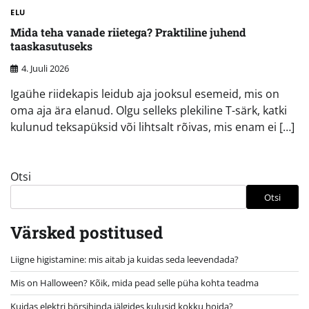
ELU
Mida teha vanade riietega? Praktiline juhend
taaskasutuseks
4. Juuli 2026
Igaühe riidekapis leidub aja jooksul esemeid, mis on
oma aja ära elanud. Olgu selleks plekiline T-särk, katki
kulunud teksapüksid või lihtsalt rõivas, mis enam ei […]
Otsi
Otsi
Värsked postitused
Liigne higistamine: mis aitab ja kuidas seda leevendada?
Mis on Halloween? Kõik, mida pead selle püha kohta teadma
Kuidas elektri börsihinda jälgides kulusid kokku hoida?