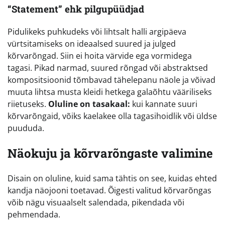
“Statement” ehk pilgupüüdjad
Pidulikeks puhkudeks või lihtsalt halli argipäeva
vürtsitamiseks on ideaalsed suured ja julged
kõrvarõngad. Siin ei hoita värvide ega vormidega
tagasi. Pikad narmad, suured rõngad või abstraktsed
kompositsioonid tõmbavad tähelepanu näole ja võivad
muuta lihtsa musta kleidi hetkega galaõhtu vääriliseks
riietuseks.
Oluline on tasakaal:
kui kannate suuri
kõrvarõngaid, võiks kaelakee olla tagasihoidlik või üldse
puududa.
Näokuju ja kõrvarõngaste valimine
Disain on oluline, kuid sama tähtis on see, kuidas ehted
kandja näojooni toetavad. Õigesti valitud kõrvarõngas
võib nägu visuaalselt salendada, pikendada või
pehmendada.