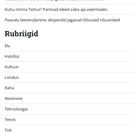
Kuhu minna Tartus? Parimad ideed vaba aja veetmiseks
Peavalu leevendamine: eksperdid jagavad tõhusaid nõuandeid
Rubriigid
Elu
Haridus
Kultuur
Loodus
Raha
Reisimine
Tehnoloogia
Tervis
Toit