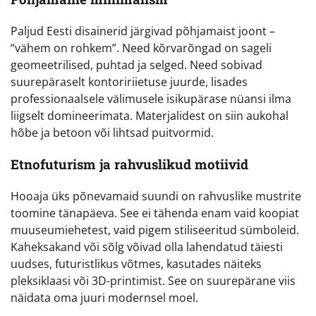
Paljud Eesti disainerid järgivad põhjamaist joont –
“vähem on rohkem”. Need kõrvarõngad on sageli
geomeetrilised, puhtad ja selged. Need sobivad
suurepäraselt kontoririietuse juurde, lisades
professionaalsele välimusele isikupärase nüansi ilma
liigselt domineerimata. Materjalidest on siin aukohal
hõbe ja betoon või lihtsad puitvormid.
Etnofuturism ja rahvuslikud motiivid
Hooaja üks põnevamaid suundi on rahvuslike mustrite
toomine tänapäeva. See ei tähenda enam vaid koopiat
muuseumiehetest, vaid pigem stiliseeritud sümboleid.
Kaheksakand või sõlg võivad olla lahendatud täiesti
uudses, futuristlikus võtmes, kasutades näiteks
pleksiklaasi või 3D-printimist. See on suurepärane viis
näidata oma juuri modernsel moel.