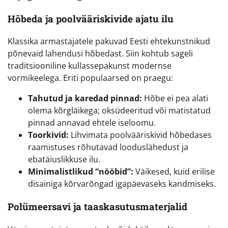
Hõbeda ja poolvääriskivide ajatu ilu
Klassika armastajatele pakuvad Eesti ehtekunstnikud
põnevaid lahendusi hõbedast. Siin kohtub sageli
traditsiooniline kullassepakunst modernse
vormikeelega. Eriti populaarsed on praegu:
Tahutud ja karedad pinnad:
Hõbe ei pea alati
olema kõrgläikega; oksüdeeritud või matistatud
pinnad annavad ehtele iseloomu.
Toorkivid:
Lihvimata poolvääriskivid hõbedases
raamistuses rõhutavad looduslähedust ja
ebatäiuslikkuse ilu.
Minimalistlikud “nööbid”:
Väikesed, kuid erilise
disainiga kõrvarõngad igapäevaseks kandmiseks.
Polümeersavi ja taaskasutusmaterjalid