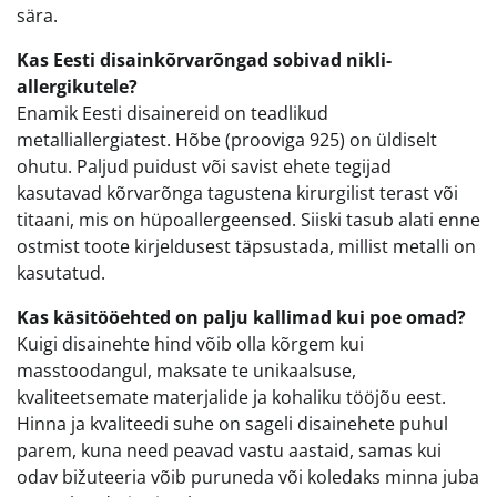
sära.
Kas Eesti disainkõrvarõngad sobivad nikli-
allergikutele?
Enamik Eesti disainereid on teadlikud
metalliallergiatest. Hõbe (prooviga 925) on üldiselt
ohutu. Paljud puidust või savist ehete tegijad
kasutavad kõrvarõnga tagustena kirurgilist terast või
titaani, mis on hüpoallergeensed. Siiski tasub alati enne
ostmist toote kirjeldusest täpsustada, millist metalli on
kasutatud.
Kas käsitööehted on palju kallimad kui poe omad?
Kuigi disainehte hind võib olla kõrgem kui
masstoodangul, maksate te unikaalsuse,
kvaliteetsemate materjalide ja kohaliku tööjõu eest.
Hinna ja kvaliteedi suhe on sageli disainehete puhul
parem, kuna need peavad vastu aastaid, samas kui
odav bižuteeria võib puruneda või koledaks minna juba