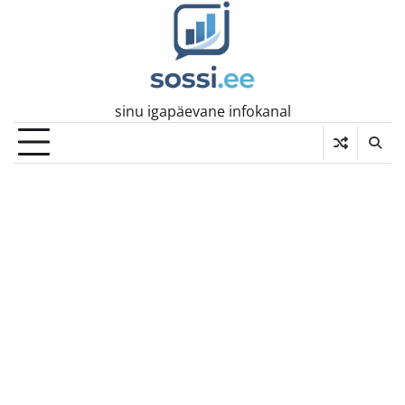
Skip
to
content
sinu igapäevane infokanal