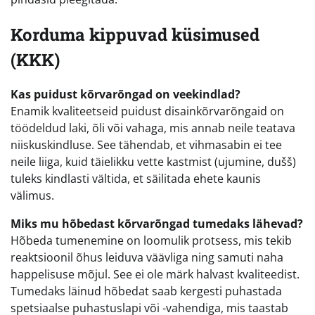
Korduma kippuvad küsimused
(KKK)
Kas puidust kõrvarõngad on veekindlad?
Enamik kvaliteetseid puidust disainkõrvarõngaid on
töödeldud laki, õli või vahaga, mis annab neile teatava
niiskuskindluse. See tähendab, et vihmasabin ei tee
neile liiga, kuid täielikku vette kastmist (ujumine, dušš)
tuleks kindlasti vältida, et säilitada ehete kaunis
välimus.
Miks mu hõbedast kõrvarõngad tumedaks lähevad?
Hõbeda tumenemine on loomulik protsess, mis tekib
reaktsioonil õhus leiduva väävliga ning samuti naha
happelisuse mõjul. See ei ole märk halvast kvaliteedist.
Tumedaks läinud hõbedat saab kergesti puhastada
spetsiaalse puhastuslapi või -vahendiga, mis taastab