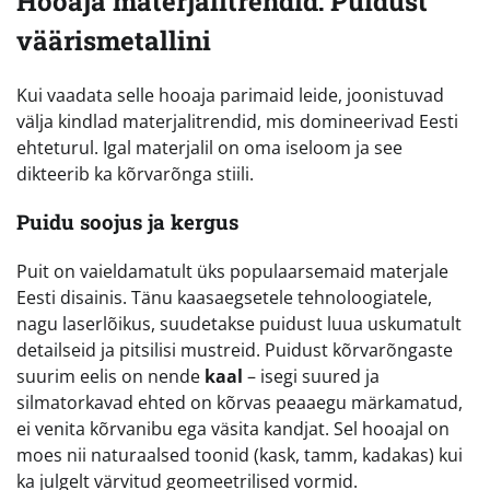
Hooaja materjalitrendid: Puidust
väärismetallini
Kui vaadata selle hooaja parimaid leide, joonistuvad
välja kindlad materjalitrendid, mis domineerivad Eesti
ehteturul. Igal materjalil on oma iseloom ja see
dikteerib ka kõrvarõnga stiili.
Puidu soojus ja kergus
Puit on vaieldamatult üks populaarsemaid materjale
Eesti disainis. Tänu kaasaegsetele tehnoloogiatele,
nagu laserlõikus, suudetakse puidust luua uskumatult
detailseid ja pitsilisi mustreid. Puidust kõrvarõngaste
suurim eelis on nende
kaal
– isegi suured ja
silmatorkavad ehted on kõrvas peaaegu märkamatud,
ei venita kõrvanibu ega väsita kandjat. Sel hooajal on
moes nii naturaalsed toonid (kask, tamm, kadakas) kui
ka julgelt värvitud geomeetrilised vormid.