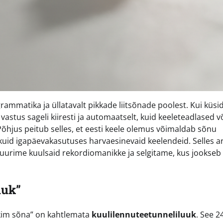
rammatika ja üllatavalt pikkade liitsõnade poolest. Kui küsi
vastus sageli kiiresti ja automaatselt, kuid keeleteadlased v
Põhjus peitub selles, et eesti keele olemus võimaldab sõnu
 kuid igapäevakasutuses harvaesinevaid keelendeid. Selles art
urime kuulsaid rekordiomanikke ja selgitame, kus jookseb 
uuk”
ikim sõna” on kahtlemata
kuulilennuteetunneliluuk
. See 2