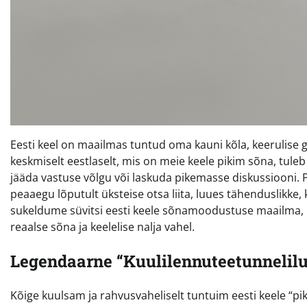
Eesti keel on maailmas tuntud oma kauni kõla, keerulise g
keskmiselt eestlaselt, mis on meie keele pikim sõna, tuleb 
jääda vastuse võlgu või laskuda pikemasse diskussiooni. 
peaaegu lõputult üksteise otsa liita, luues tähenduslikke,
sukeldume süvitsi eesti keele sõnamoodustuse maailma, u
reaalse sõna ja keelelise nalja vahel.
Legendaarne “Kuulilennuteetunnelil
Kõige kuulsam ja rahvusvaheliselt tuntuim eesti keele “p