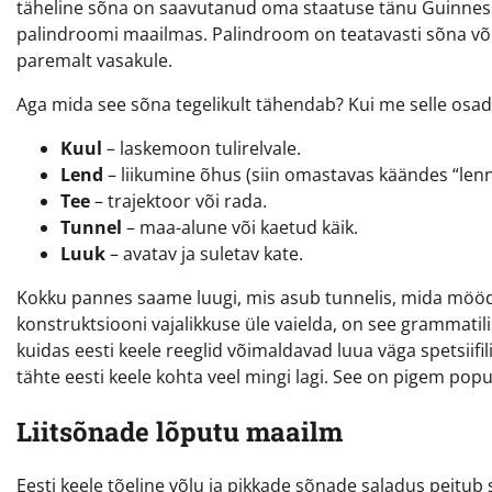
täheline sõna on saavutanud oma staatuse tänu Guinnessi
palindroomi maailmas. Palindroom on teatavasti sõna või 
paremalt vasakule.
Aga mida see sõna tegelikult tähendab? Kui me selle osa
Kuul
– laskemoon tulirelvale.
Lend
– liikumine õhus (siin omastavas käändes “lenn
Tee
– trajektoor või rada.
Tunnel
– maa-alune või kaetud käik.
Luuk
– avatav ja suletav kate.
Kokku pannes saame luugi, mis asub tunnelis, mida mööda l
konstruktsiooni vajalikkuse üle vaielda, on see grammatilis
kuidas eesti keele reeglid võimaldavad luua väga spetsiifilis
tähte eesti keele kohta veel mingi lagi. See on pigem p
Liitsõnade lõputu maailm
Eesti keele tõeline võlu ja pikkade sõnade saladus peitub s