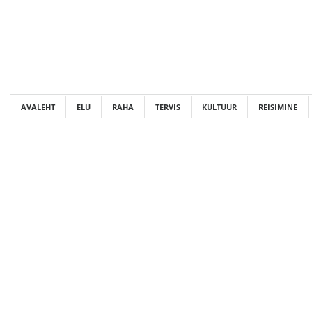
Skip
to
content
AVALEHT
ELU
RAHA
TERVIS
KULTUUR
REISIMINE