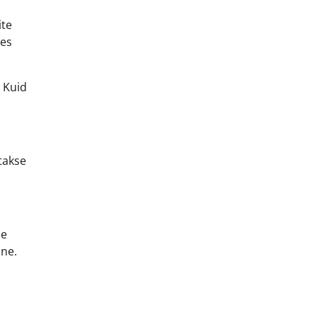
ite
des
. Kuid
takse
de
ine.