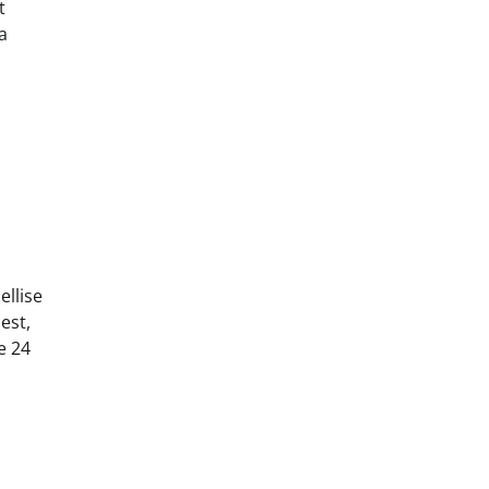
t
a
ellise
est,
e 24