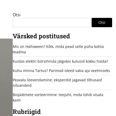
Otsi
Otsi
Värsked postitused
Mis on Halloween? Kõik, mida pead selle püha kohta
teadma
Kuidas elektri börsihinda jälgides kulusid kokku hoida?
Kuhu minna Tartus? Parimad ideed vaba aja veetmiseks
Peavalu leevendamine: eksperdid jagavad tõhusaid
nõuandeid
Biojäätmete sorteerimine: teejuht, mida tohib visata
kasti
Rubriigid