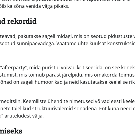
võib ka sõna venida väga pikaks.
d rekordid
 teavad, pakutakse sageli midagi, mis on seotud pidustuste 
n seotud sünnipäevadega. Vaatame ühte kuulsat konstruktsio
 “afterparty”, mida puristid võivad kritiseerida, on see kõne
t: istumist, mis toimub pärast järelpidu, mis omakorda toimus
sõnad on sageli humoorikad ja neid kasutatakse keelelise ri
meditsiin. Keemiliste ühendite nimetused võivad eesti keele
ainete täielikud struktuurivalemid sõnadena. Ent kuna need e
” aruteludest välja.
amiseks