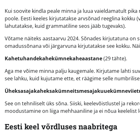
Kui soovite kindla peale minna ja luua vaieldamatult pik
poole. Eesti keeles kirjutatakse arvsõnad reeglina kokku (v
lahutatakse, kuid grammatiline seos jääb tugevaks).
Võtame näiteks aastaarvu 2024. Sõnades kirjutatuna on 
omadussõnana või järgarvuna kirjutatakse see kokku. Näi
Kahetuhandekahekümnekaheaastane
(29 tähte).
Aga me võime minna palju kaugemale. Kirjutame lahti suva
see lahku, kuid kujutame ette, et räägime selle numbrili
Üheksasajakaheksakümneitsmesajakuuekümneviie
See on tehniliselt üks sõna. Siiski, keelevõistlustel ja re
moodustamine on liiga mehhaaniline ja ei nõua keelelist
Eesti keel võrdluses naabritega