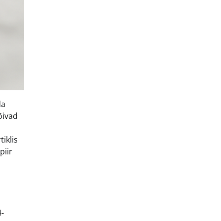
da
õivad
iklis
piir
4-