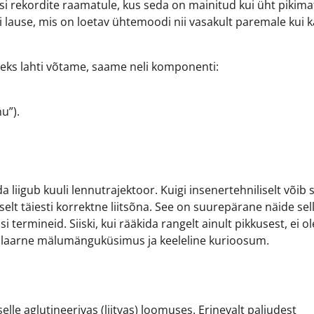
 rekordite raamatule, kus seda on mainitud kui üht pikima
lause, mis on loetav ühtemoodi nii vasakult paremale kui k
deks lahti võtame, saame neli komponenti:
u”).
iigub kuuli lennutrajektoor. Kuigi insenertehniliselt võib s
elt täiesti korrektne liitsõna. See on suurepärane näide sell
i termineid. Siiski, kui rääkida rangelt ainult pikkusest, ei ol
opulaarne mälumänguküsimus ja keeleline kurioosum.
elle aglutineerivas (liitvas) loomuses. Erinevalt paljudest