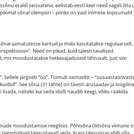
nu eraldi seisvatena, eelistab eesti keel need sageli liita
e pikimal sõnal ülempiiri – piiriks on vaid inimese kopsumaht 
õnaraamatutesse kantud ja mida kasutatakse regulaarselt.
spektsioon”. Need on pikad, kuid täiesti tavalised.
 mis moodustatakse hetkevajadusest lähtuvalt. Just siin
. Sellele järgneb “öö”. Toimub vastuvõtt – “uusaastaöövastu
üll”. See sõna (31 tähte) on täiesti arusaadav ja loogiline,
lisada, näiteks kui seda idülli naudib keegi, võiks rääkida
sõnade moodustamise reeglites. Põhisõna (liitsõna viimane o
laiendsõnad täpsustavad seda. Kuna täpsustusi võib olla