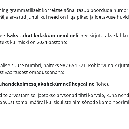
a ning grammatiliselt korrektse sõna, tasub pöörduda numbr
älja arvatud juhul, kui need on liiga pikad ja loetavuse huvi
see:
kaks tuhat kakskümmend neli
. See kirjutatakse lahku
teks kui miski on 2024-aastane:
lise suure numbri, näiteks 987 654 321. Põhiarvuna kirjuta
sest väärtusest omadussõnana:
tuhandekolmesajakahekümneühepealine
(lohe).
kordite arvestamisel jäetakse arvsõnad tihti kõrvale, kuna nen
 loovust samal määral kui sisuliste nimisõnade kombineerim