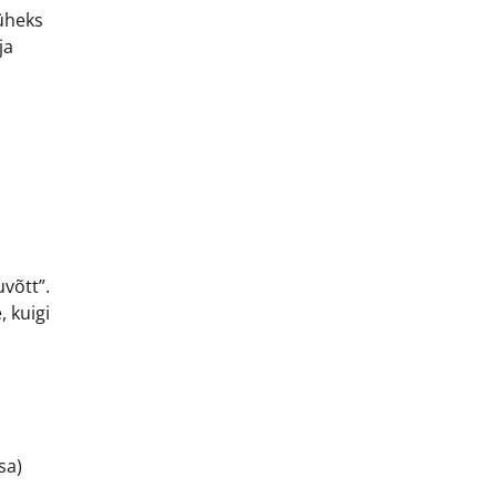
 üheks
ja
võtt”.
 kuigi
sa)