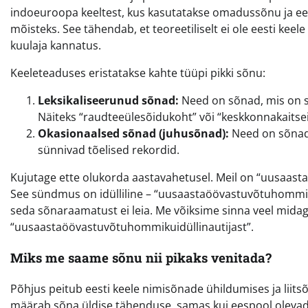
indoeuroopa keeltest, kus kasutatakse omadussõnu ja eessõ
mõisteks. See tähendab, et teoreetiliselt ei ole eesti keel
kuulaja kannatus.
Keeleteaduses eristatakse kahte tüüpi pikki sõnu:
Leksikaliseerunud sõnad:
Need on sõnad, mis on s
Näiteks “raudteeülesõidukoht” või “keskkonnakaitsein
Okasionaalsed sõnad (juhusõnad):
Need on sõnad,
sünnivad tõelised rekordid.
Kujutage ette olukorda aastavahetusel. Meil on “uusaasta”
See sündmus on idülliline – “uusaastaöövastuvõtuhommikuid
seda sõnaraamatust ei leia. Me võiksime sinna veel midagi 
“uusaastaöövastuvõtuhommikuidüllinautijast”.
Miks me saame sõnu nii pikaks venitada?
Põhjus peitub eesti keele nimisõnade ühildumises ja liit
määrab sõna üldise tähenduse, samas kui eespool olevad 