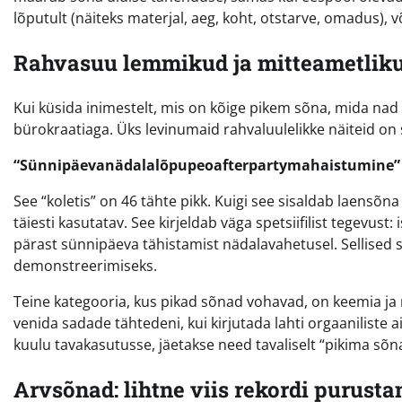
lõputult (näiteks materjal, aeg, koht, otstarve, omadus), 
Rahvasuu lemmikud ja mitteametliku
Kui küsida inimestelt, mis on kõige pikem sõna, mida nad
bürokraatiaga. Üks levinumaid rahvaluulelikke näiteid o
“Sünnipäevanädalalõpupeoafterpartymahaistumine”
See “koletis” on 46 tähte pikk. Kuigi see sisaldab laensõna
täiesti kasutatav. See kirjeldab väga spetsiifilist tegevus
pärast sünnipäeva tähistamist nädalavahetusel. Sellised 
demonstreerimiseks.
Teine kategooria, kus pikad sõnad vohavad, on keemia ja 
venida sadade tähtedeni, kui kirjutada lahti orgaaniliste 
kuulu tavakasutusse, jäetakse need tavaliselt “pikima sõna
Arvsõnad: lihtne viis rekordi purust