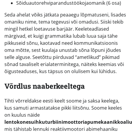
Sõiduautorehviparandustöökojaomanik (6 osa)
Seda ahelat võiks jätkata peaaegu lõpmatuseni, lisades
omaniku nime, tema tegevusi või omadusi. Siiski tekib
mingil hetkel loetavuse barjäär. Keeleteadlased
märgivad, et kuigi grammatika lubab luua saja tähe
pikkuseid sõnu, kaotavad need kommunikatsioonis
oma mõtte, sest kuulaja unustab sõna lõpuni jõudes
selle alguse. Seetõttu piirduvad “ametlikud” pikimad
sõnad tavaliselt erialaterminitega, näiteks keemias või
õigusteaduses, kus täpsus on olulisem kui lühidus.
Võrdlus naaberkeeltega
Tihti võrreldakse eesti keelt soome ja saksa keelega,
kus samuti armastatakse pikki liitsõnu. Soome keeles
on kuulus näide
lentokonesuihkuturbiinimoottoriapumekaanikkoaliu
mis tähistab lennuki reaktiivmootori abimehaaniku