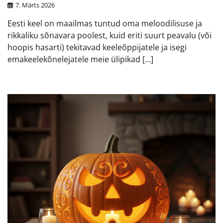
7. Märts 2026
Eesti keel on maailmas tuntud oma meloodilisuse ja
rikkaliku sõnavara poolest, kuid eriti suurt peavalu (või
hoopis hasarti) tekitavad keeleõppijatele ja isegi
emakeelekõnelejatele meie ülipikad […]