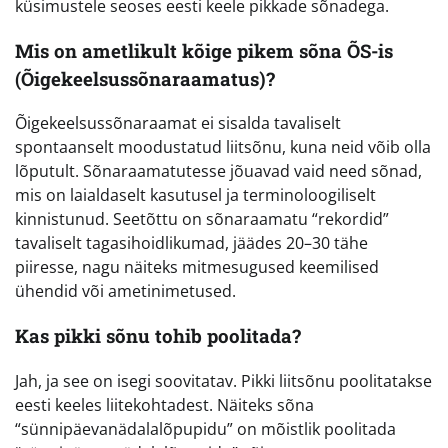
küsimustele seoses eesti keele pikkade sõnadega.
Mis on ametlikult kõige pikem sõna ÕS-is
(Õigekeelsussõnaraamatus)?
Õigekeelsussõnaraamat ei sisalda tavaliselt
spontaanselt moodustatud liitsõnu, kuna neid võib olla
lõputult. Sõnaraamatutesse jõuavad vaid need sõnad,
mis on laialdaselt kasutusel ja terminoloogiliselt
kinnistunud. Seetõttu on sõnaraamatu “rekordid”
tavaliselt tagasihoidlikumad, jäädes 20–30 tähe
piiresse, nagu näiteks mitmesugused keemilised
ühendid või ametinimetused.
Kas pikki sõnu tohib poolitada?
Jah, ja see on isegi soovitatav. Pikki liitsõnu poolitatakse
eesti keeles liitekohtadest. Näiteks sõna
“sünnipäevanädalalõpupidu” on mõistlik poolitada