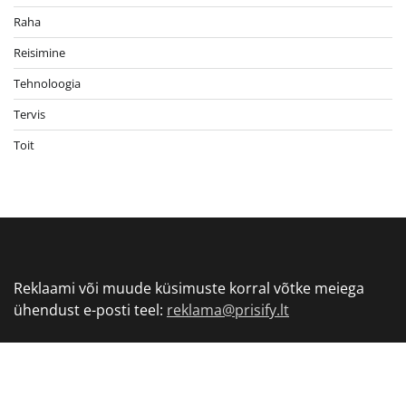
Raha
Reisimine
Tehnoloogia
Tervis
Toit
Reklaami või muude küsimuste korral võtke meiega
ühendust e-posti teel:
reklama@prisify.lt