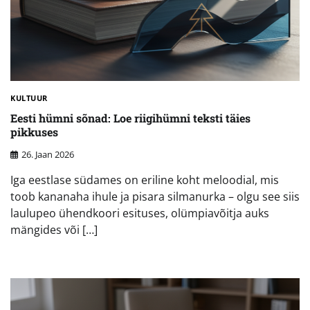
KULTUUR
Eesti hümni sõnad: Loe riigihümni teksti täies
pikkuses
26. Jaan 2026
Iga eestlase südames on eriline koht meloodial, mis
toob kananaha ihule ja pisara silmanurka – olgu see siis
laulupeo ühendkoori esituses, olümpiavõitja auks
mängides või […]