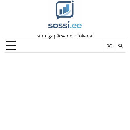
Skip
to
content
sinu igapäevane infokanal