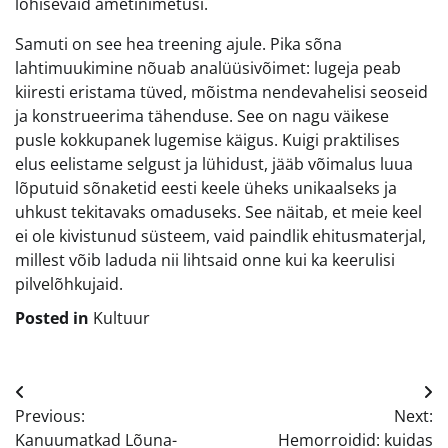
lohisevaid ametinimetusi.
Samuti on see hea treening ajule. Pika sõna
lahtimuukimine nõuab analüüsivõimet: lugeja peab
kiiresti eristama tüved, mõistma nendevahelisi seoseid
ja konstrueerima tähenduse. See on nagu väikese
pusle kokkupanek lugemise käigus. Kuigi praktilises
elus eelistame selgust ja lühidust, jääb võimalus luua
lõputuid sõnaketid eesti keele üheks unikaalseks ja
uhkust tekitavaks omaduseks. See näitab, et meie keel
ei ole kivistunud süsteem, vaid paindlik ehitusmaterjal,
millest võib laduda nii lihtsaid onne kui ka keerulisi
pilvelõhkujaid.
Posted in
Kultuur
Navigeerimine
Previous:
Next:
Kanuumatkad Lõuna-
Hemorroidid: kuidas