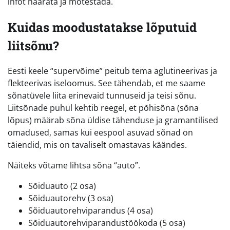
infot haarata ja mõtestada.
Kuidas moodustatakse lõputuid
liitsõnu?
Eesti keele “supervõime” peitub tema aglutineerivas ja
flekteerivas iseloomus. See tähendab, et me saame
sõnatüvele liita erinevaid tunnuseid ja teisi sõnu.
Liitsõnade puhul kehtib reegel, et põhisõna (sõna
lõpus) määrab sõna üldise tähenduse ja gramantilised
omadused, samas kui eespool asuvad sõnad on
täiendid, mis on tavaliselt omastavas käändes.
Näiteks võtame lihtsa sõna “auto”.
Sõiduauto (2 osa)
Sõiduautorehv (3 osa)
Sõiduautorehviparandus (4 osa)
Sõiduautorehviparandustöökoda (5 osa)