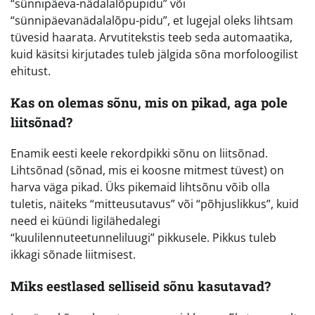
“sünnipäeva-nädalalõpupidu” või
“sünnipäevanädalalõpu-pidu”, et lugejal oleks lihtsam
tüvesid haarata. Arvutitekstis teeb seda automaatika,
kuid käsitsi kirjutades tuleb jälgida sõna morfoloogilist
ehitust.
Kas on olemas sõnu, mis on pikad, aga pole
liitsõnad?
Enamik eesti keele rekordpikki sõnu on liitsõnad.
Lihtsõnad (sõnad, mis ei koosne mitmest tüvest) on
harva väga pikad. Üks pikemaid lihtsõnu võib olla
tuletis, näiteks “mitteusutavus” või “põhjuslikkus”, kuid
need ei küündi ligilähedalegi
“kuulilennuteetunneliluugi” pikkusele. Pikkus tuleb
ikkagi sõnade liitmisest.
Miks eestlased selliseid sõnu kasutavad?