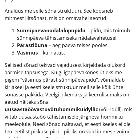
Analüüsime selle sõna struktuuri. See koosneb
mitmest liitsõnast, mis on omavahel seotud:
Sünnipäevanädalalõpupidu
– pidu, mis toimub
sünnipäeva tähistamiseks nädalavahetusel.
Pärastlõuna
– aeg päeva teises pooles.
Väsimus
– kurnatus.
Sellised sõnad tekivad vajadusest kirjeldada olukordi
äärmise täpsusega. Kuigi igapäevakõnes ütleksime
pigem “väsimus pärast sünnipäevapidu”, võimaldab
kirjakeel ja eesti keele struktuur meil selle kõik ühte
sõnasse pakkida. Veelgi pikemaks ja keerulisemaks on
aetud näiteks sõna
uusaastaöövastuvõtuhommikuidyllic
(või -idüll), mis
viitab uusaastaöö tähistamisele järgneva hommiku
meeleolule. Need sõnad näitavad, et eesti keeles ei ole
teoreetilist pikkuse piiri – piiriks on vaid inimese võime