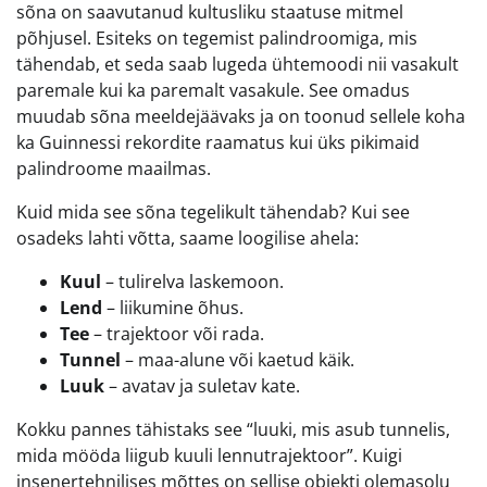
sõna on saavutanud kultusliku staatuse mitmel
põhjusel. Esiteks on tegemist palindroomiga, mis
tähendab, et seda saab lugeda ühtemoodi nii vasakult
paremale kui ka paremalt vasakule. See omadus
muudab sõna meeldejäävaks ja on toonud sellele koha
ka Guinnessi rekordite raamatus kui üks pikimaid
palindroome maailmas.
Kuid mida see sõna tegelikult tähendab? Kui see
osadeks lahti võtta, saame loogilise ahela:
Kuul
– tulirelva laskemoon.
Lend
– liikumine õhus.
Tee
– trajektoor või rada.
Tunnel
– maa-alune või kaetud käik.
Luuk
– avatav ja suletav kate.
Kokku pannes tähistaks see “luuki, mis asub tunnelis,
mida mööda liigub kuuli lennutrajektoor”. Kuigi
insenertehnilises mõttes on sellise objekti olemasolu