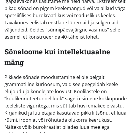
Igapäevakõnes kasutame me neid harva. Ekstreemselt
pikad sõnad on pigem keelemängud või vajalikud väga
spetsiifilises bürokraatlikus või teaduslikus keeles.
Tavakõnes eelistab eestlane lühemaid ja selgemaid
väljendeid, öeldes “sünnipäevajärgne väsimus” selle
asemel, et konstrueerida 40-tähelist lohet.
Sõnaloome kui intellektuaalne
mäng
Pikkade sõnade moodustamine ei ole pelgalt
grammatiline kurioosum, vaid see peegeldab keele
elujõudu ja kõnelejate loovust. Koolilastele on
“kuulilennuteetunneliluuk” sageli esimene kokkupuude
keeleliste viguritega, mis sütitab huvi emakeele vastu.
Kirjanikud ja luuletajad kasutavad pikki liitsõnu, et luua
rütmi, irooniat või rõhutada olukorra keerukust.
Näiteks võib bürokraatiat pilades luua meelega