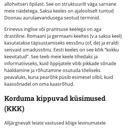
allohvitseri õpilast. See on struktuurilt väga sarnane
meie näidetega. Saksa keeles on ajalooliselt tuntud
Doonau aurulaevandusega seotud terminid.
Erinevus inglise või prantsuse keelega on aga
drastiline. Romaani ja germaani keeltes (v.a saksa keel)
kasutatakse täpsustamiseks eessõnu (of, de) ja eraldi
seisvaid omadussõnu. Eesti keeles on see kõik “kokku
keevitatud”. See teeb meie keele tihedaks ja
informatiivseks, kuid õppijatele võib pikkade sõnade
hääldamine ja rõhutamine osutuda tõeliseks
peavaluks, kuna pearõhk püsib esimesel silbil, kuid
kaassõnadel on oma kaasrõhud.
Korduma kippuvad küsimused
(KKK)
Alljärgnevalt leiate vastused kõige levinumatele