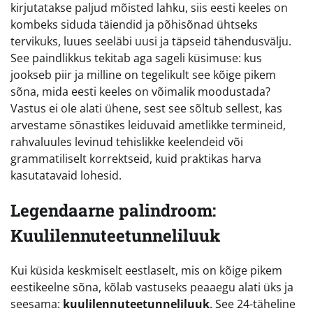
kirjutatakse paljud mõisted lahku, siis eesti keeles on
kombeks siduda täiendid ja põhisõnad ühtseks
tervikuks, luues seeläbi uusi ja täpseid tähendusvälju.
See paindlikkus tekitab aga sageli küsimuse: kus
jookseb piir ja milline on tegelikult see kõige pikem
sõna, mida eesti keeles on võimalik moodustada?
Vastus ei ole alati ühene, sest see sõltub sellest, kas
arvestame sõnastikes leiduvaid ametlikke termineid,
rahvaluules levinud tehislikke keelendeid või
grammatiliselt korrektseid, kuid praktikas harva
kasutatavaid lohesid.
Legendaarne palindroom:
Kuulilennuteetunneliluuk
Kui küsida keskmiselt eestlaselt, mis on kõige pikem
eestikeelne sõna, kõlab vastuseks peaaegu alati üks ja
seesama:
kuulilennuteetunneliluuk
. See 24-täheline