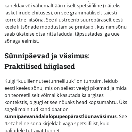
kaheldav või vähemalt äärmiselt spetsiifiline (näiteks
lasketiirude ehituses), on see grammatiliselt täiesti
korrektne liitsõna. See illustreerib suurepäraselt eesti
keele liitsõnade moodustamise printsiipi, kus nimisõnu
saab üksteise otsa ritta laduda, täpsustades iga uue
sõnaga eelmist.
Sünnipäevad ja väsimus:
Praktilised hiiglased
Kuigi “kuulilennuteetunneliluuk” on tuntuim, leidub
eesti keeles sõnu, mis on sellest veelgi pikemad ja mida
on teoreetiliselt võimalik kasutada ka argises
kontekstis, olgugi et see nõuaks head kopsumahtu. Üks
sageli mainitud kandidaat on
sünnipäevanädalalõpupeopärastlõunaväsimus
. See
42-täheline sõna kirjeldab väga spetsiifilist, kuid
paljudele tuttavat tunnet.