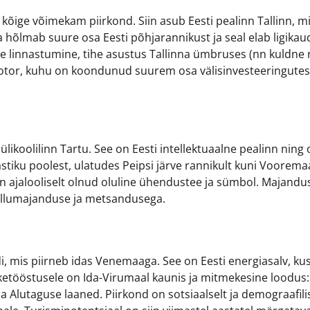
kõige võimekam piirkond. Siin asub Eesti pealinn Tallinn, m
umaa hõlmab suure osa Eesti põhjarannikust ja seal elab ligika
e linnastumine, tihe asustus Tallinna ümbruses (nn kuldne r
otor, kuhu on koondunud suurem osa välisinvesteeringutest
likoolilinn Tartu. See on Eesti intellektuaalne pealinn ning 
stiku poolest, ulatudes Peipsi järve rannikult kuni Voorema
n ajalooliselt olnud oluline ühendustee ja sümbol. Majandus
põllumajanduse ja metsandusega.
, mis piirneb idas Venemaaga. See on Eesti energiasalv, ku
ketööstusele on Ida-Virumaal kaunis ja mitmekesine loodus: 
ja Alutaguse laaned. Piirkond on sotsiaalselt ja demograafili