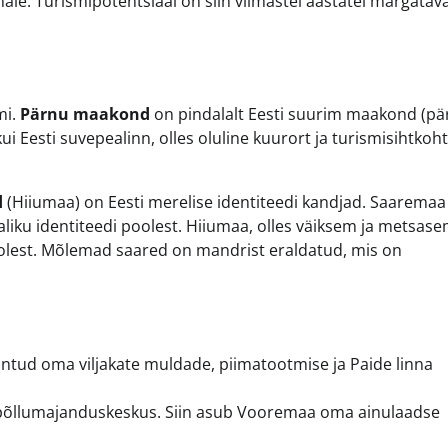
le. Turismipotentsiaal on siin viimastel aastatel märgatava
mi.
Pärnu maakond
on pindalalt Eesti suurim maakond (pä
i Eesti suvepealinn, olles oluline kuurort ja turismisihtkoht
d
(Hiiumaa) on Eesti merelise identiteedi kandjad. Saaremaa
iku identiteedi poolest. Hiiumaa, olles väiksem ja metsase
oolest. Mõlemad saared on mandrist eraldatud, mis on
tud oma viljakate muldade, piimatootmise ja Paide linna
 põllumajanduskeskus. Siin asub Vooremaa oma ainulaadse