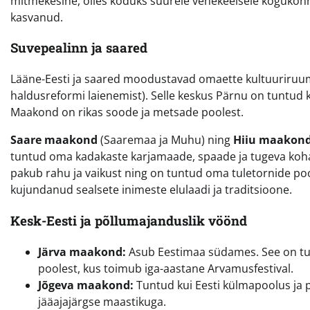
mitmekesine, olles koduks suurele venekeelsele kogukonna
kasvanud.
Suvepealinn ja saared
Lääne-Eesti ja saared moodustavad omaette kultuuriruu
haldusreformi laienemist). Selle keskus Pärnu on tuntud ku
Maakond on rikas soode ja metsade poolest.
Saare maakond
(Saaremaa ja Muhu) ning
Hiiu maakon
tuntud oma kadakaste karjamaade, spaade ja tugeva kohal
pakub rahu ja vaikust ning on tuntud oma tuletornide p
kujundanud sealsete inimeste elulaadi ja traditsioone.
Kesk-Eesti ja põllumajanduslik vöönd
Järva maakond:
Asub Eestimaa südames. See on tun
poolest, kus toimub iga-aastane Arvamusfestival.
Jõgeva maakond:
Tuntud kui Eesti külmapoolus ja
jääajajärgse maastikuga.