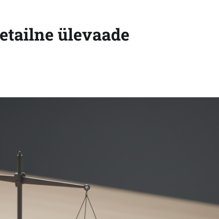
etailne ülevaade