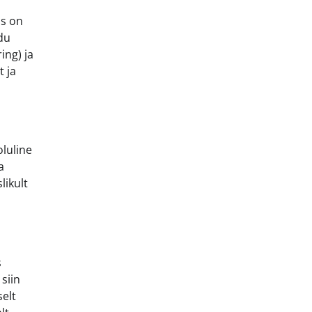
is on
udu
ing) ja
 ja
oluline
a
likult
s
siin
selt