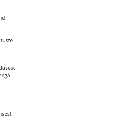
uid
utuste
idusest
onega
isest