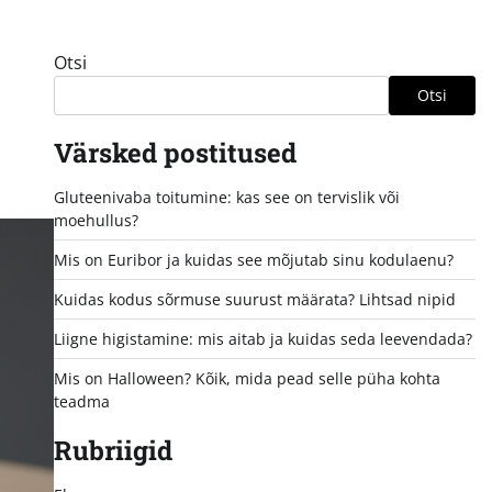
Otsi
Otsi
Värsked postitused
Gluteenivaba toitumine: kas see on tervislik või
moehullus?
Mis on Euribor ja kuidas see mõjutab sinu kodulaenu?
Kuidas kodus sõrmuse suurust määrata? Lihtsad nipid
Liigne higistamine: mis aitab ja kuidas seda leevendada?
Mis on Halloween? Kõik, mida pead selle püha kohta
teadma
Rubriigid