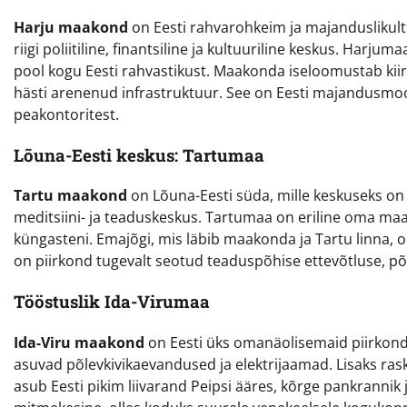
Harju maakond
on Eesti rahvarohkeim ja majanduslikult 
riigi poliitiline, finantsiline ja kultuuriline keskus. Harj
pool kogu Eesti rahvastikust. Maakonda iseloomustab kiir
hästi arenenud infrastruktuur. See on Eesti majandusmo
peakontoritest.
Lõuna-Eesti keskus: Tartumaa
Tartu maakond
on Lõuna-Eesti süda, mille keskuseks on ü
meditsiini- ja teaduskeskus. Tartumaa on eriline oma maa
küngasteni. Emajõgi, mis läbib maakonda ja Tartu linna, o
on piirkond tugevalt seotud teaduspõhise ettevõtluse, 
Tööstuslik Ida-Virumaa
Ida-Viru maakond
on Eesti üks omanäolisemaid piirkondi
asuvad põlevkivikaevandused ja elektrijaamad. Lisaks ras
asub Eesti pikim liivarand Peipsi ääres, kõrge pankrannik 