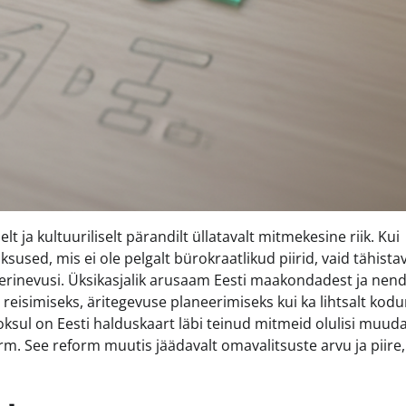
lt ja kultuuriliselt pärandilt üllatavalt mitmekesine riik. Kui
ksused, mis ei ole pelgalt bürokraatlikud piirid, vaid tähista
ud erinevusi. Üksikasjalik arusaam Eesti maakondadest ja nen
, reisimiseks, äritegevuse planeerimiseks kui ka lihtsalt ko
ul on Eesti halduskaart läbi teinud mitmeid olulisi muuda
m. See reform muutis jäädavalt omavalitsuste arvu ja piire,