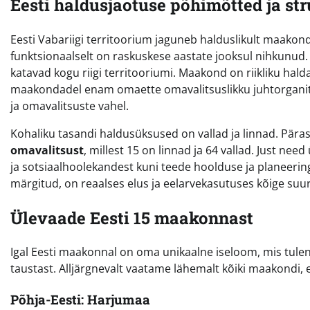
Eesti haldusjaotuse põhimõtted ja st
Eesti Vabariigi territoorium jaguneb halduslikult maakond
funktsionaalselt on raskuskese aastate jooksul nihkunud.
katavad kogu riigi territooriumi. Maakond on riikliku halda
maakondadel enam omaette omavalitsuslikku juhtorganit 
ja omavalitsuste vahel.
Kohaliku tasandi haldusüksused on vallad ja linnad. Päras
omavalitsust
, millest 15 on linnad ja 64 vallad. Just ne
ja sotsiaalhoolekandest kuni teede hoolduse ja planeerin
märgitud, on reaalses elus ja eelarvekasutuses kõige suu
Ülevaade Eesti 15 maakonnast
Igal Eesti maakonnal on oma unikaalne iseloom, mis tulene
taustast. Alljärgnevalt vaatame lähemalt kõiki maakondi, et
Põhja-Eesti: Harjumaa