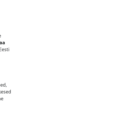
e
aa
Eesti
sed,
ikesed
ne