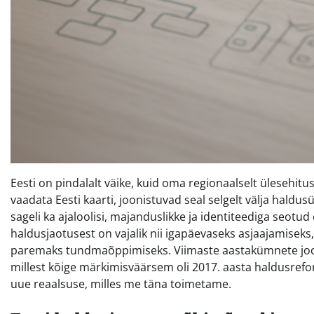
Eesti on pindalalt väike, kuid oma regionaalselt ülesehituse
vaadata Eesti kaarti, joonistuvad seal selgelt välja haldusü
sageli ka ajaloolisi, majanduslikke ja identiteediga seot
haldusjaotusest on vajalik nii igapäevaseks asjaajamiseks
paremaks tundmaõppimiseks. Viimaste aastakümnete jooks
millest kõige märkimisväärsem oli 2017. aasta haldusrefor
uue reaalsuse, milles me täna toimetame.