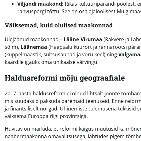
Viljandi maakond:
Rikas kultuuripärandi poolest, e
rahvuspargi tõttu. See on osa ajaloolisest Mulgimaas
Väiksemad, kuid olulised maakonnad
Ülejäänud maakonnad –
Lääne-Virumaa
(Rakvere ja Lah
sõlm),
Läänemaa
(Haapsalu kuurort ja rannarootsi pära
(kuppelmaastik, suitsusaunad ja võru keel) ning
Valgama
kaardile igaüks oma unikaalse värvingu.
Haldusreformi mõju geograafiale
2017. aasta haldusreform ei olnud lihtsalt joonte tõmba
mis suudaksid pakkuda paremaid teenuseid. Enne reformi o
ja finantsiliselt nõrgad. Ühinemiste tulemusena tekkisid 
väiksema Euroopa riigi provintsiga.
Huvitav on märkida, et reformi käigus muutusid ka mõned
naabermaakonna omavalitsusega, lähtudes pigem tõmbekes