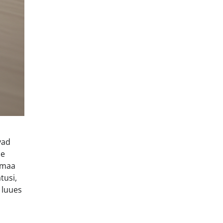
vad
de
dumaa
tusi,
 luues