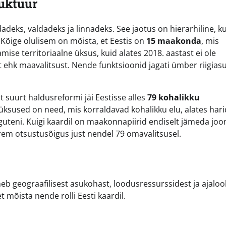
ruktuur
adeks, valdadeks ja linnadeks. See jaotus on hierarhiline, k
 Kõige olulisem on mõista, et Eestis on
15 maakonda
, mis
mise territoriaalne üksus, kuid alates 2018. aastast ei ole
ehk maavalitsust. Nende funktsioonid jagati ümber riigias
t suurt haldusreformi jäi Eestisse alles
79 kohalikku
ed üksused on need, mis korraldavad kohalikku elu, alates har
guteni. Kuigi kaardil on maakonnapiirid endiselt jämeda jo
rem otsustusõigus just nendel 79 omavalitsusel.
b geograafilisest asukohast, loodusressurssidest ja ajalool
 mõista nende rolli Eesti kaardil.