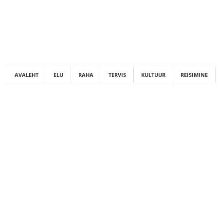
Skip
to
content
AVALEHT
ELU
RAHA
TERVIS
KULTUUR
REISIMINE