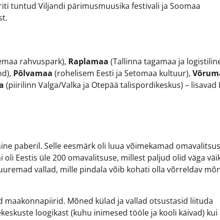
riti tuntud Viljandi pärimusmuusika festivali ja Soomaa
t.
emaa rahvuspark),
Raplamaa
(Tallinna tagamaa ja logistilin
nd),
Põlvamaa
(rohelisem Eesti ja Setomaa kultuur),
Võrum
a
(piirilinn Valga/Valka ja Otepää talispordikeskus) – lisavad 
mine paberil. Selle eesmärk oli luua võimekamad omavalitsu
li Eestis üle 200 omavalitsuse, millest paljud olid väga vä
suuremad vallad, mille pindala võib kohati olla võrreldav mõ
 maakonnapiirid. Mõned külad ja vallad otsustasid liituda
kuste loogikast (kuhu inimesed tööle ja kooli käivad) kui