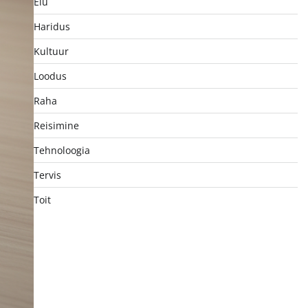
Elu
Haridus
Kultuur
Loodus
Raha
Reisimine
Tehnoloogia
Tervis
Toit