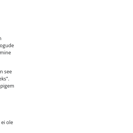
n
ukogude
amine
on see
eks”.
 pigem
ei ole