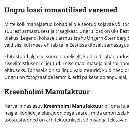
Ungru lossi romantilised varemed
Mitte kõik mahajäetud kohad ei ole seotud sõjaväe või 
suurest armastusest ja traagikast. Ungru loss on üks Ees
olekus. Legendi kohaselt armus krahv Ungern-Sternberg S
vaid siis, kui mees ehitab talle Eestisse täpselt samasugus
Ehitustööd algasid suurejooneliselt, kuid jäid rahapuudus
siseviimistluseni ei jõutud. Teise maailmasõja ajal sai ho
ehituseks. Tänaseks on säilinud vaid müürid, kuid need 
Ungru on fotograafide lemmik, eriti päikeseloojangu ajal
Kreenholmi Manufaktuur
Narva linnas asuv
Kreenholmi Manufaktuur
oli omal aja
haigla, koolide ja elurajoonidega saarel, mida ümbritseb N
tööstushooned on arhitektuuriliselt võimsad ja tekitavad