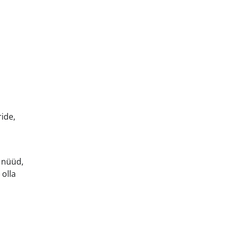
ide,
 nüüd,
 olla