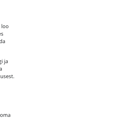
 loo
es
uda
i ja
a
usest.
– oma