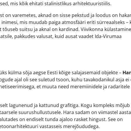
d, mis kõik ehitati stalinistlikus arhitektuuristiilis.
est on varemetes, aknad on sisse pekstud ja loodus on hak
s inimesi, mis muudab paiga atmosfääri eriti sürreaalseks – 
t tõuseb suitsu ja aknal on kardinad. Viivikonna külastamin
atsile, pakkudes valusat, kuid ausat vaadet Ida-Virumaa
üks külma sõja aegse Eesti kõige salajasemaid objekte –
Ha
ude ajal oli see suletud tsoon, kuhu tavakodanikul asja ei 
gnetiseerimisega, et muuta need meremiinidele ja radaritele
selt lagunenud ja kattunud grafitiga. Kogu kompleks mõjub
taarsele suurushullustusele. Hara sadam on viimastel aasta
lutades on endiselt tunda ajaloo rasket hingust. See on
 betoonarhitektuuri vastasseis merejõududega.