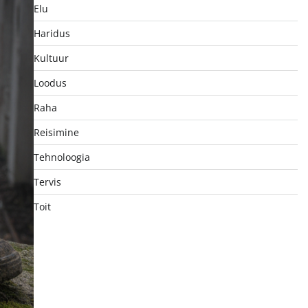
Elu
Haridus
Kultuur
Loodus
Raha
Reisimine
Tehnoloogia
Tervis
Toit