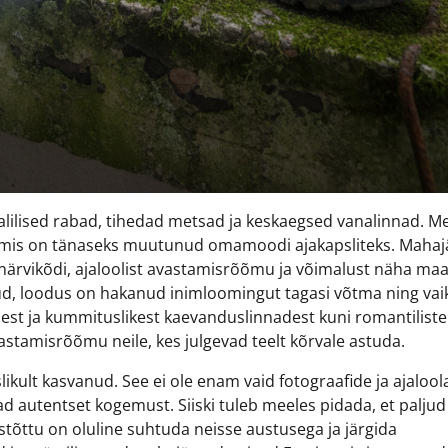
lilised rabad, tihedad metsad ja keskaegsed vanalinnad. M
lgi, mis on tänaseks muutunud omamoodi ajakapsliteks. Maha
närvikõdi, ajaloolist avastamisrõõmu ja võimalust näha ma
ud, loodus on hakanud inimloomingut tagasi võtma ning vai
est ja kummituslikest kaevanduslinnadest kuni romantiliste
tamisrõõmu neile, kes julgevad teelt kõrvale astuda.
likult kasvanud. See ei ole enam vaid fotograafide ja ajalool
vad autentset kogemust. Siiski tuleb meeles pidada, et paljud
tõttu on oluline suhtuda neisse austusega ja järgida