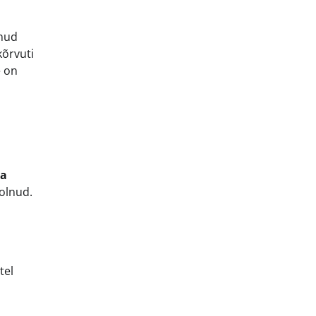
anud
kõrvuti
e on
ra
olnud.
tel