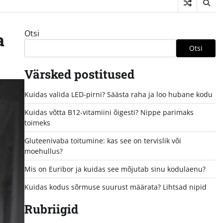
Otsi
a
Otsi
Värsked postitused
Kuidas valida LED-pirni? Säästa raha ja loo hubane kodu
Kuidas võtta B12-vitamiini õigesti? Nippe parimaks
toimeks
Gluteenivaba toitumine: kas see on tervislik või
moehullus?
Mis on Euribor ja kuidas see mõjutab sinu kodulaenu?
Kuidas kodus sõrmuse suurust määrata? Lihtsad nipid
Rubriigid