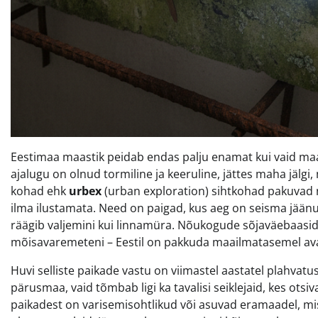
Eestimaa maastik peidab endas palju enamat kui vaid maa
ajalugu on olnud tormiline ja keeruline, jättes maha jä
kohad ehk
urbex
(urban exploration) sihtkohad pakuvad 
ilma ilustamata. Need on paigad, kus aeg on seisma jään
räägib valjemini kui linnamüra. Nõukogude sõjaväebaasid
mõisavaremeteni – Eestil on pakkuda maailmatasemel avas
Huvi selliste paikade vastu on viimastel aastatel plahvatus
pärusmaa, vaid tõmbab ligi ka tavalisi seiklejaid, kes otsi
paikadest on varisemisohtlikud või asuvad eramaadel, mis