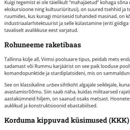
Kuigi tegemist ei ole täielikult “mahajäetud” kohaga sõna
ekskursioone ning kultuuriüritusi), on suured tsehhid ja 
ruumides, kus kunagi mürisesid tuhanded masinad, on kõ
industriaalarhitektuurist ja selle külastamine (eriti giidi
tavaliselt avalikkuse eest varjatud.
Rohuneeme raketibaas
Tallinna külje all, Viimsi poolsaare tipus, peidab mets en
sadamast või Rummu karjäärist on see paik looduse poolt
komandopunktide ja stardiplatsideni, mis on sammaldun
See on klassikaline
urbex
sihtkoht algajale seiklejale, kuna
avastamisrõõmu. Siin saab näha, kuidas militaarsed rajat
aastakümneid hiljem, on saanud osaks metsast. Hoonetesse
auklikud ja konstruktsioonid ebastabiilsed.
Korduma kippuvad küsimused (KKK)