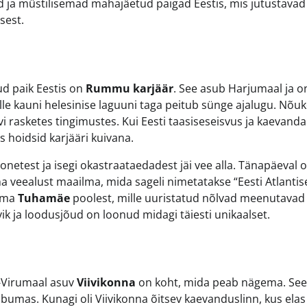
d ja müstilisemad mahajäetud paigad Eestis, mis jutustavad
sest.
ud paik Eestis on
Rummu karjäär
. See asub Harjumaal ja o
lle kauni helesinise laguuni taga peitub sünge ajalugu. Nõ
vi rasketes tingimustes. Kui Eesti taasiseseisvus ja kaevand
s hoidsid karjääri kuivana.
oonetest ja isegi okastraataedadest jäi vee alla. Tänapäeval 
ha veealust maailma, mida sageli nimetatakse “Eesti Atlantis
 oma
Tuhamäe
poolest, mille uuristatud nõlvad meenutavad
ik ja loodusjõud on loonud midagi täiesti unikaalset.
da-Virumaal asuv
Viivikonna
on koht, mida peab nägema. See 
ääbumas. Kunagi oli Viivikonna õitsev kaevanduslinn, kus elas