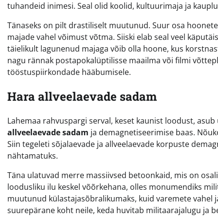
tuhandeid inimesi. Seal olid koolid, kultuurimaja ja kaupluse
Tänaseks on pilt drastiliselt muutunud. Suur osa hoonet
majade vahel võimust võtma. Siiski elab seal veel käputäi
täielikult lagunenud majaga võib olla hoone, kus korstnas
nagu rännak postapokalüptilisse maailma või filmi võttepl
tööstuspiirkondade hääbumisele.
Hara allveelaevade sadam
Lahemaa rahvuspargi serval, keset kaunist loodust, asub 
allveelaevade sadam
ja demagnetiseerimise baas. Nõukog
Siin tegeleti sõjalaevade ja allveelaevade korpuste dema
nähtamatuks.
Täna ulatuvad merre massiivsed betoonkaid, mis on osali
loodusliku ilu keskel võõrkehana, olles monumendiks mili
muutunud külastajasõbralikumaks, kuid varemete vahel ja
suurepärane koht neile, keda huvitab militaarajalugu ja