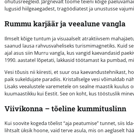
ohutusreegleid. Järgnevalt toome teieni kõige paeluvama
lugusid hiilgeaegadest, tragöödiatest ja unustusse vajumi
Rummu karjäär ja veealune vangla
Ilmselt kõige tuntum ja visuaalselt atraktiivsem mahajäet
saanud lausa rahvusvaheliseks turismimagnetiks. Kuid se
ajal asus siin Murru vangla, kus vangid kaevandasid paeki
1990. aastatel lõpetati, lakkasid töötamast ka pumbad, mi
Vesi tõusis nii kiiresti, et suur osa kaevandustehnikast, h
paik sukeldujate paradiis. Kristallselge vesi võimaldab nä
Lisaks veealustele varemetele on sealne maastik kuulus
kuumaastikku kui Eestit. See on koht, kus tööstuslik minev
Viivikonna – tõeline kummituslinn
Kui soovite kogeda tõelist “aja peatumise” tunnet, siis I
lihtsalt üksik hoone, vaid terve asula, mis on aeglaselt h