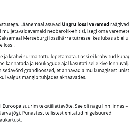
tööstusega. Läänemaal asuvad
Ungru lossi varemed
räägivad
ti muljetavaldavamaid neobarokk-ehitisi, isegi oma varemet
aksamaal Merseburgi lossihärra tütresse, kes lubas abiell
e lossi.
e ja krahvi surma tõttu lõpetamata. Lossi ei krohvitud kunag
one kannatada ja Nõukogude ajal kasutati selle kive lennuvälj
on sedavõrd grandioossed, et annavad aimu kunagisest unist
, kui valgus mängib tühjades aknaavades.
l Euroopa suurim tekstiiliettevõte. See oli nagu linn linnas 
arva jõgi. Punastest tellistest ehitatud hiigelsuured
 aukartust.