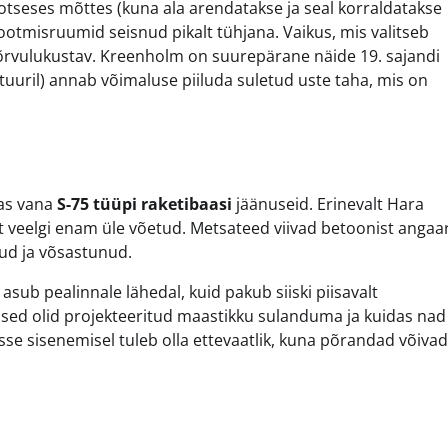
 otseses mõttes (kuna ala arendatakse ja seal korraldatakse
tootmisruumid seisnud pikalt tühjana. Vaikus, mis valitseb
rvulukustav. Kreenholm on suurepärane näide 19. sajandi
ga tuuril) annab võimaluse piiluda suletud uste taha, mis on
das vana
S-75 tüüpi raketibaasi
jäänuseid. Erinevalt Hara
 veelgi enam üle võetud. Metsateed viivad betoonist angaar
ud ja võsastunud.
 asub pealinnale lähedal, kuid pakub siiski piisavalt
ised olid projekteeritud maastikku sulanduma ja kuidas nad
 sisenemisel tuleb olla ettevaatlik, kuna põrandad võivad