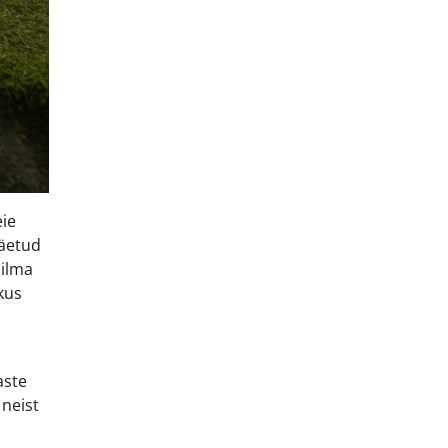
eie
jäetud
ailma
kus
aste
 neist