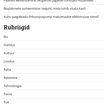
Peavalu leevendamine: eksperdid jagavad tõhusaid nõuandeid
Biojäätmete sorteerimine: teejuht, mida tohib visata kasti
Kuhu paigaldada õhksoojuspump maksimaalse efektiivsuse nimel?
Rubriigid
Elu
Haridus
Kultuur
Loodus
Raha
Reisimine
Tehnoloogia
Tervis
Toit