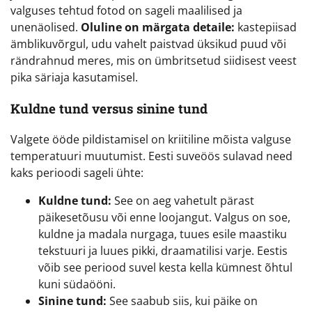
valguses tehtud fotod on sageli maalilised ja
unenäolised.
Oluline on märgata detaile:
kastepiisad
ämblikuvõrgul, udu vahelt paistvad üksikud puud või
rändrahnud meres, mis on ümbritsetud siidisest veest
pika säriaja kasutamisel.
Kuldne tund versus sinine tund
Valgete ööde pildistamisel on kriitiline mõista valguse
temperatuuri muutumist. Eesti suveöös sulavad need
kaks perioodi sageli ühte:
Kuldne tund:
See on aeg vahetult pärast
päikesetõusu või enne loojangut. Valgus on soe,
kuldne ja madala nurgaga, tuues esile maastiku
tekstuuri ja luues pikki, draamatilisi varje. Eestis
võib see periood suvel kesta kella kümnest õhtul
kuni südaööni.
Sinine tund:
See saabub siis, kui päike on