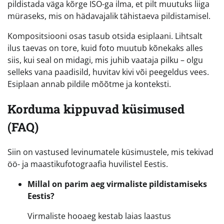
pildistada väga kõrge ISO-ga ilma, et pilt muutuks liiga
müraseks, mis on hädavajalik tähistaeva pildistamisel.
Kompositsiooni osas tasub otsida esiplaani. Lihtsalt
ilus taevas on tore, kuid foto muutub kõnekaks alles
siis, kui seal on midagi, mis juhib vaataja pilku – olgu
selleks vana paadisild, huvitav kivi või peegeldus vees.
Esiplaan annab pildile mõõtme ja konteksti.
Korduma kippuvad küsimused
(FAQ)
Siin on vastused levinumatele küsimustele, mis tekivad
öö- ja maastikufotograafia huvilistel Eestis.
Millal on parim aeg virmaliste pildistamiseks
Eestis?
Virmaliste hooaeg kestab laias laastus