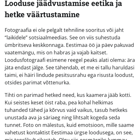
Looduse jäädvustamise eetika ja
hetke väärtustamine
Fotograafia ei ole pelgalt tehniline sooritus või jaht
“laikidele” sotsiaalmeedias. See on viis suhestuda
ümbritseva keskkonnaga. Eestimaa öö ja päev pakuvad
vaatemängu, mis on habras ja vajab kaitset.
Loodusfotograafi esimene reegel peaks alati olema: ära
jäta endast jälge. See tähendab, et me ei tallu haruldasi
taimi, ei häiri lindude pesitsusrahu ega risusta loodust,
otsides parimat võttenurka.
Tihti on parimad hetked need, kus kaamera jääb kotti.
Kui seistes keset öist raba, pea kohal helkimas
tuhanded tähed ja kõrvus vaid vaikus, tasub hetkeks
unustada ava ja säriaeg ning lihtsalt kogeda seda
tunnet. Foto on mälestus, kuid emotsioon, mille saame
vahetust kontaktist Eestimaa ürgse loodusega, on see,
mis tegelikult rikastab. Olgu siis eesmärgiks lummav