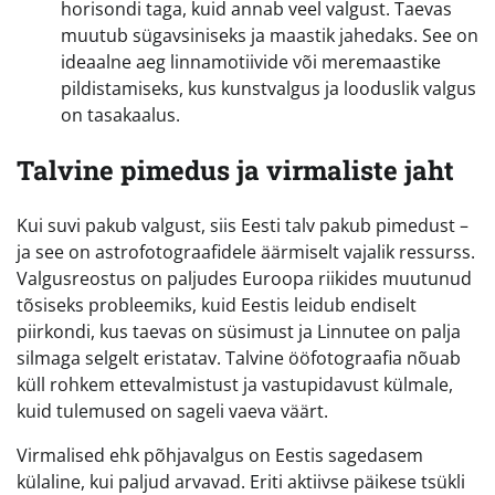
horisondi taga, kuid annab veel valgust. Taevas
muutub sügavsiniseks ja maastik jahedaks. See on
ideaalne aeg linnamotiivide või meremaastike
pildistamiseks, kus kunstvalgus ja looduslik valgus
on tasakaalus.
Talvine pimedus ja virmaliste jaht
Kui suvi pakub valgust, siis Eesti talv pakub pimedust –
ja see on astrofotograafidele äärmiselt vajalik ressurss.
Valgusreostus on paljudes Euroopa riikides muutunud
tõsiseks probleemiks, kuid Eestis leidub endiselt
piirkondi, kus taevas on süsimust ja Linnutee on palja
silmaga selgelt eristatav. Talvine ööfotograafia nõuab
küll rohkem ettevalmistust ja vastupidavust külmale,
kuid tulemused on sageli vaeva väärt.
Virmalised ehk põhjavalgus on Eestis sagedasem
külaline, kui paljud arvavad. Eriti aktiivse päikese tsükli