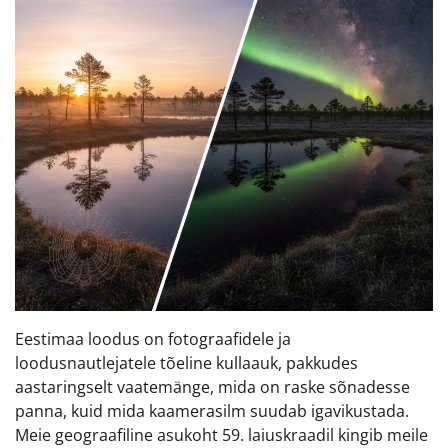
Eestimaa loodus on fotograafidele ja
loodusnautlejatele tõeline kullaauk, pakkudes
aastaringselt vaatemänge, mida on raske sõnadesse
panna, kuid mida kaamerasilm suudab igavikustada.
Meie geograafiline asukoht 59. laiuskraadil kingib meile