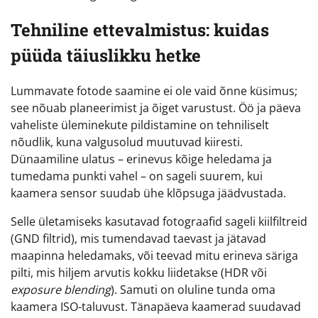
Tehniline ettevalmistus: kuidas
püüda täiuslikku hetke
Lummavate fotode saamine ei ole vaid õnne küsimus;
see nõuab planeerimist ja õiget varustust. Öö ja päeva
vaheliste üleminekute pildistamine on tehniliselt
nõudlik, kuna valgusolud muutuvad kiiresti.
Dünaamiline ulatus – erinevus kõige heledama ja
tumedama punkti vahel – on sageli suurem, kui
kaamera sensor suudab ühe klõpsuga jäädvustada.
Selle ületamiseks kasutavad fotograafid sageli kiilfiltreid
(GND filtrid), mis tumendavad taevast ja jätavad
maapinna heledamaks, või teevad mitu erineva säriga
pilti, mis hiljem arvutis kokku liidetakse (HDR või
exposure blending
). Samuti on oluline tunda oma
kaamera ISO-taluvust. Tänapäeva kaamerad suudavad