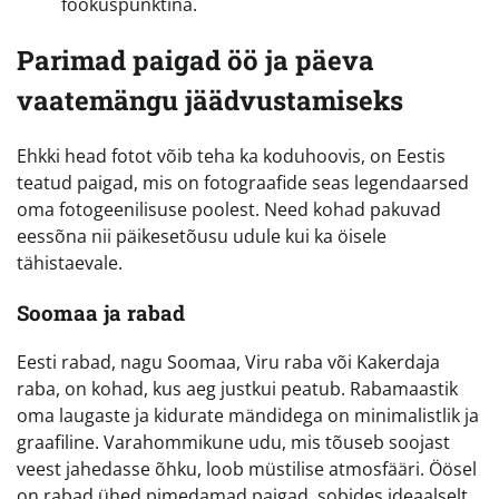
fookuspunktina.
Parimad paigad öö ja päeva
vaatemängu jäädvustamiseks
Ehkki head fotot võib teha ka koduhoovis, on Eestis
teatud paigad, mis on fotograafide seas legendaarsed
oma fotogeenilisuse poolest. Need kohad pakuvad
eessõna nii päikesetõusu udule kui ka öisele
tähistaevale.
Soomaa ja rabad
Eesti rabad, nagu Soomaa, Viru raba või Kakerdaja
raba, on kohad, kus aeg justkui peatub. Rabamaastik
oma laugaste ja kidurate mändidega on minimalistlik ja
graafiline. Varahommikune udu, mis tõuseb soojast
veest jahedasse õhku, loob müstilise atmosfääri. Öösel
on rabad ühed pimedamad paigad, sobides ideaalselt