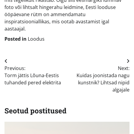
foto või lihtsalt hingerahu leidmine, Eesti looduse
ööpäevane rütm on ammendamatu
inspiratsiooniallikas, mis ootab avastamist igal
aastaajal.
Posted in
Loodus
Navigeerimine
Previous:
Next:
Torm jättis Lõuna-Eestis
Kuidas joonistada nagu
tuhanded pered elektrita
kunstnik? Lihtsad nipid
algajale
Seotud postitused