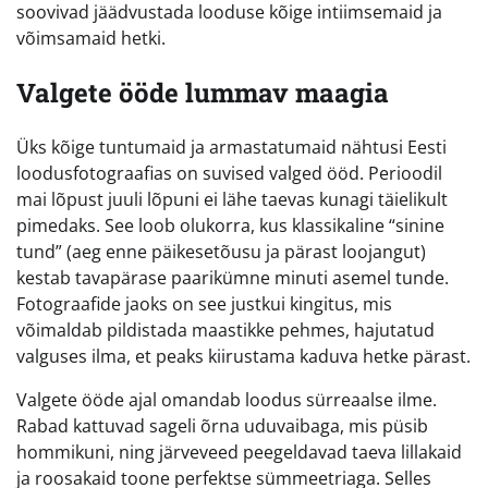
soovivad jäädvustada looduse kõige intiimsemaid ja
võimsamaid hetki.
Valgete ööde lummav maagia
Üks kõige tuntumaid ja armastatumaid nähtusi Eesti
loodusfotograafias on suvised valged ööd. Perioodil
mai lõpust juuli lõpuni ei lähe taevas kunagi täielikult
pimedaks. See loob olukorra, kus klassikaline “sinine
tund” (aeg enne päikesetõusu ja pärast loojangut)
kestab tavapärase paarikümne minuti asemel tunde.
Fotograafide jaoks on see justkui kingitus, mis
võimaldab pildistada maastikke pehmes, hajutatud
valguses ilma, et peaks kiirustama kaduva hetke pärast.
Valgete ööde ajal omandab loodus sürreaalse ilme.
Rabad kattuvad sageli õrna uduvaibaga, mis püsib
hommikuni, ning järveveed peegeldavad taeva lillakaid
ja roosakaid toone perfektse sümmeetriaga. Selles