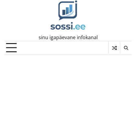
Skip
to
content
sinu igapäevane infokanal