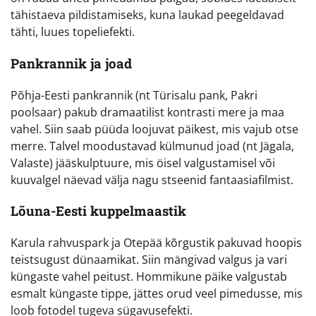
tähistaeva pildistamiseks, kuna laukad peegeldavad
tähti, luues topeliefekti.
Pankrannik ja joad
Põhja-Eesti pankrannik (nt Türisalu pank, Pakri
poolsaar) pakub dramaatilist kontrasti mere ja maa
vahel. Siin saab püüda loojuvat päikest, mis vajub otse
merre. Talvel moodustavad külmunud joad (nt Jägala,
Valaste) jääskulptuure, mis öisel valgustamisel või
kuuvalgel näevad välja nagu stseenid fantaasiafilmist.
Lõuna-Eesti kuppelmaastik
Karula rahvuspark ja Otepää kõrgustik pakuvad hoopis
teistsugust dünaamikat. Siin mängivad valgus ja vari
küngaste vahel peitust. Hommikune päike valgustab
esmalt küngaste tippe, jättes orud veel pimedusse, mis
loob fotodel tugeva sügavusefekti.