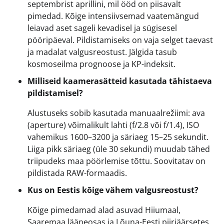
septembrist aprillini, mil ööd on piisavalt
pimedad. Kõige intensiivsemad vaatemängud
leiavad aset sageli kevadisel ja sügisesel
pööripäeval. Pildistamiseks on vaja selget taevast
ja madalat valgusreostust. Jälgida tasub
kosmoseilma prognoose ja KP-indeksit.
Milliseid kaamerasätteid kasutada tähistaeva
pildistamisel?
Alustuseks sobib kasutada manuaalrežiimi: ava
(aperture) võimalikult lahti (f/2.8 või f/1.4), ISO
vahemikus 1600–3200 ja säriaeg 15–25 sekundit.
Liiga pikk säriaeg (üle 30 sekundi) muudab tähed
triipudeks maa pöörlemise tõttu. Soovitatav on
pildistada RAW-formaadis.
Kus on Eestis kõige vähem valgusreostust?
Kõige pimedamad alad asuvad Hiiumaal,
Saaremaa lääneosas ja Lõuna-Eesti piiriäärsetes