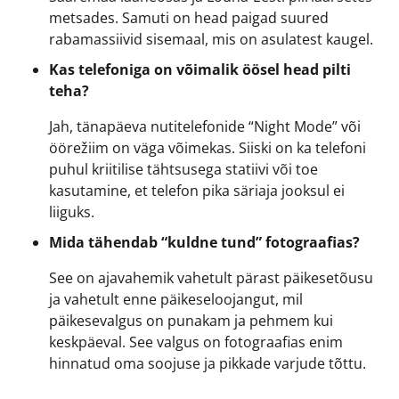
metsades. Samuti on head paigad suured
rabamassiivid sisemaal, mis on asulatest kaugel.
Kas telefoniga on võimalik öösel head pilti
teha?
Jah, tänapäeva nutitelefonide “Night Mode” või
öörežiim on väga võimekas. Siiski on ka telefoni
puhul kriitilise tähtsusega statiivi või toe
kasutamine, et telefon pika säriaja jooksul ei
liiguks.
Mida tähendab “kuldne tund” fotograafias?
See on ajavahemik vahetult pärast päikesetõusu
ja vahetult enne päikeseloojangut, mil
päikesevalgus on punakam ja pehmem kui
keskpäeval. See valgus on fotograafias enim
hinnatud oma soojuse ja pikkade varjude tõttu.