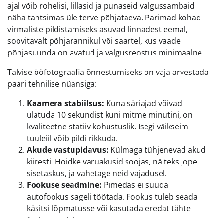
ajal võib rohelisi, lillasid ja punaseid valgussambaid
näha tantsimas üle terve põhjataeva. Parimad kohad
virmaliste pildistamiseks asuvad linnadest eemal,
soovitavalt põhjarannikul või saartel, kus vaade
põhjasuunda on avatud ja valgusreostus minimaalne.
Talvise ööfotograafia õnnestumiseks on vaja arvestada
paari tehnilise nüansiga:
Kaamera stabiilsus:
Kuna säriajad võivad
ulatuda 10 sekundist kuni mitme minutini, on
kvaliteetne statiiv kohustuslik. Isegi väikseim
tuuleiil võib pildi rikkuda.
Akude vastupidavus:
Külmaga tühjenevad akud
kiiresti. Hoidke varuakusid soojas, näiteks jope
sisetaskus, ja vahetage neid vajadusel.
Fookuse seadmine:
Pimedas ei suuda
autofookus sageli töötada. Fookus tuleb seada
käsitsi lõpmatusse või kasutada eredat tähte