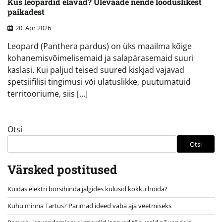
Kus leopardid elavad? Ülevaade nende looduslikest
paikadest
20. Apr 2026
Leopard (Panthera pardus) on üks maailma kõige
kohanemisvõimelisemaid ja salapärasemaid suuri
kaslasi. Kui paljud teised suured kiskjad vajavad
spetsiifilisi tingimusi või ulatuslikke, puutumatuid
territooriume, siis […]
Otsi
Otsi
Värsked postitused
Kuidas elektri börsihinda jälgides kulusid kokku hoida?
Kuhu minna Tartus? Parimad ideed vaba aja veetmiseks