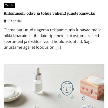
Tervis
Riitsinusõli: odav ja tõhus vahend juuste kasvuks
3. Apr 2026
Oleme harjunud nägema reklaame, mis lubavad meile
pikki kiharaid ja tihedaid ripsmeid, kui ostame kalleid
seerumeid ja eksklusiivseid hooldustooteid. Sageli
unustame aga, et loodus on […]