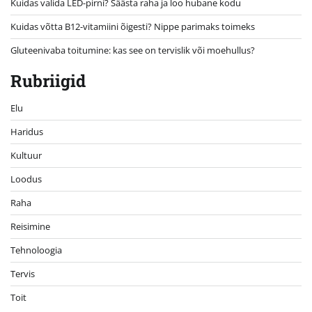
Kuidas valida LED-pirni? Säästa raha ja loo hubane kodu
Kuidas võtta B12-vitamiini õigesti? Nippe parimaks toimeks
Gluteenivaba toitumine: kas see on tervislik või moehullus?
Rubriigid
Elu
Haridus
Kultuur
Loodus
Raha
Reisimine
Tehnoloogia
Tervis
Toit