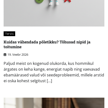
Tervis
Kuidas vähendada põletikku? Tõhusad nipid ja
toitumine
19. Veebr 2026
Paljud meist on kogenud olukorda, kus hommikul
ärgates on keha kange, energiat napib ning vaevavad
ebamäärased valud või seedeprobleemid, millele arstid
ei oska kohest selgitust […]