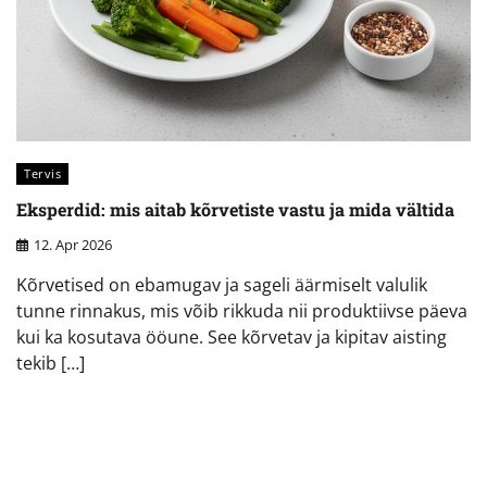
Tervis
Eksperdid: mis aitab kõrvetiste vastu ja mida vältida
12. Apr 2026
Kõrvetised on ebamugav ja sageli äärmiselt valulik
tunne rinnakus, mis võib rikkuda nii produktiivse päeva
kui ka kosutava ööune. See kõrvetav ja kipitav aisting
tekib […]