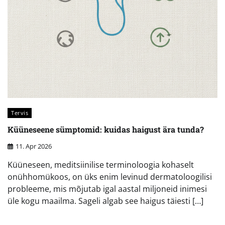
Tervis
Küüneseene sümptomid: kuidas haigust ära tunda?
11. Apr 2026
Küüneseen, meditsiinilise terminoloogia kohaselt
onühhomükoos, on üks enim levinud dermatoloogilisi
probleeme, mis mõjutab igal aastal miljoneid inimesi
üle kogu maailma. Sageli algab see haigus täiesti […]