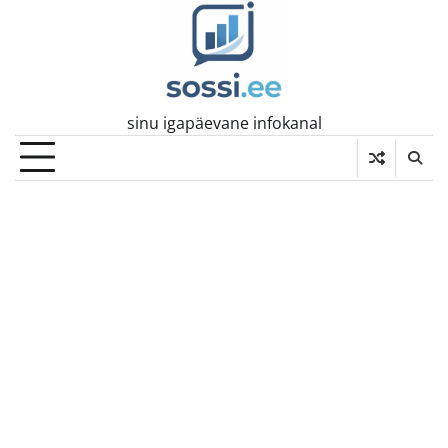
Skip
to
content
sinu igapäevane infokanal