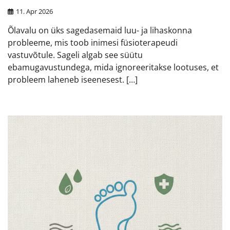
11. Apr 2026
Õlavalu on üks sagedasemaid luu- ja lihaskonna
probleeme, mis toob inimesi füsioterapeudi
vastuvõtule. Sageli algab see süütu
ebamugavustundega, mida ignoreeritakse lootuses, et
probleem laheneb iseenesest. […]