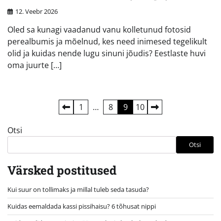
12. Veebr 2026
Oled sa kunagi vaadanud vanu kolletunud fotosid
perealbumis ja mõelnud, kes need inimesed tegelikult
olid ja kuidas nende lugu sinuni jõudis? Eestlaste huvi
oma juurte […]
Postituste
1
…
8
9
10
leheküljendus
Otsi
Otsi
Värsked postitused
Kui suur on tollimaks ja millal tuleb seda tasuda?
Kuidas eemaldada kassi pissihaisu? 6 tõhusat nippi