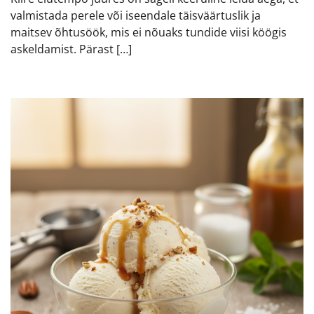
valmistada perele või iseendale täisväärtuslik ja
maitsev õhtusöök, mis ei nõuaks tundide viisi köögis
askeldamist. Pärast […]