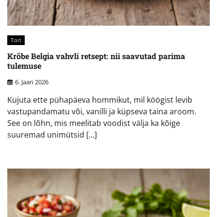
Toit
Krõbe Belgia vahvli retsept: nii saavutad parima
tulemuse
6. Jaan 2026
Kujuta ette pühapäeva hommikut, mil köögist levib
vastupandamatu või, vanilli ja küpseva taina aroom.
See on lõhn, mis meelitab voodist välja ka kõige
suuremad unimütsid […]