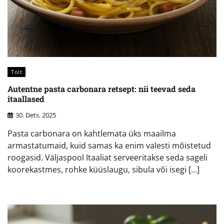
Toit
Autentne pasta carbonara retsept: nii teevad seda
itaallased
30. Dets. 2025
Pasta carbonara on kahtlemata üks maailma
armastatumaid, kuid samas ka enim valesti mõistetud
roogasid. Väljaspool Itaaliat serveeritakse seda sageli
koorekastmes, rohke küüslaugu, sibula või isegi […]