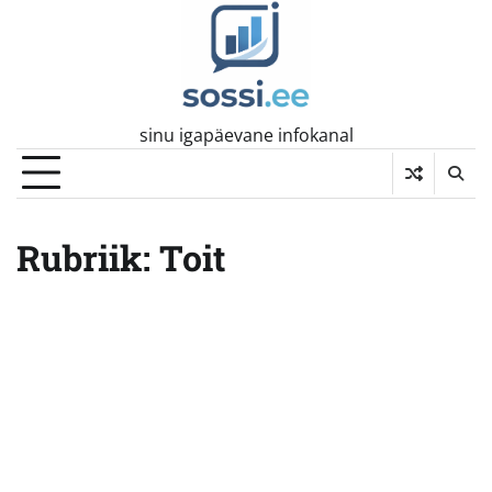
Skip
to
content
sinu igapäevane infokanal
Rubriik:
Toit