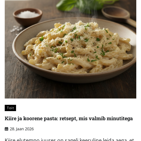
Toit
Kiire ja koorene pasta: retsept, mis valmib minutitega
28. Jaan 2026
Kiire elutempo juures on sageli keeruline leida aega, et