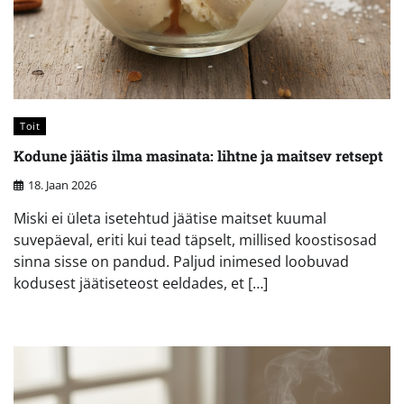
Toit
Kodune jäätis ilma masinata: lihtne ja maitsev retsept
18. Jaan 2026
Miski ei ületa isetehtud jäätise maitset kuumal
suvepäeval, eriti kui tead täpselt, millised koostisosad
sinna sisse on pandud. Paljud inimesed loobuvad
kodusest jäätiseteost eeldades, et […]