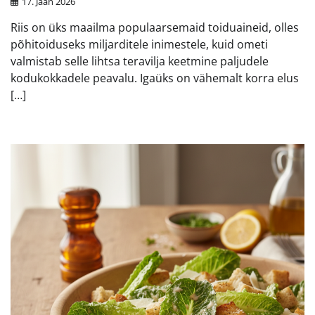
17. Jaan 2026
Riis on üks maailma populaarsemaid toiduaineid, olles
põhitoiduseks miljarditele inimestele, kuid ometi
valmistab selle lihtsa teravilja keetmine paljudele
kodukokkadele peavalu. Igaüks on vähemalt korra elus
[…]