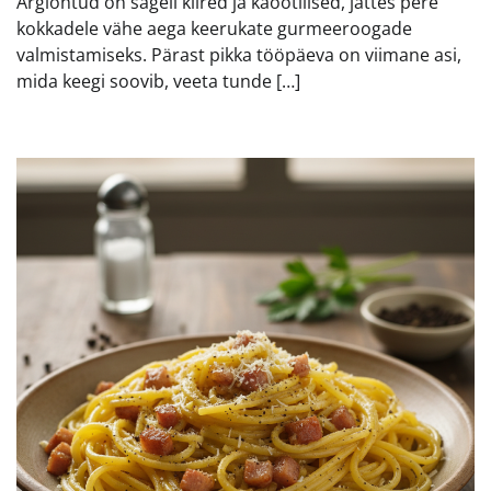
Argiõhtud on sageli kiired ja kaootilised, jättes pere
kokkadele vähe aega keerukate gurmeeroogade
valmistamiseks. Pärast pikka tööpäeva on viimane asi,
mida keegi soovib, veeta tunde […]