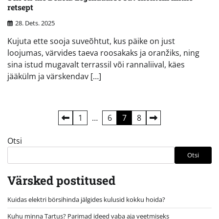
retsept
28. Dets. 2025
Kujuta ette sooja suveõhtut, kus päike on just
loojumas, värvides taeva roosakaks ja oranžiks, ning
sina istud mugavalt terrassil või rannaliival, käes
jääkülm ja värskendav […]
Postituste
1
…
6
7
8
leheküljendus
Otsi
Otsi
Värsked postitused
Kuidas elektri börsihinda jälgides kulusid kokku hoida?
Kuhu minna Tartus? Parimad ideed vaba aja veetmiseks