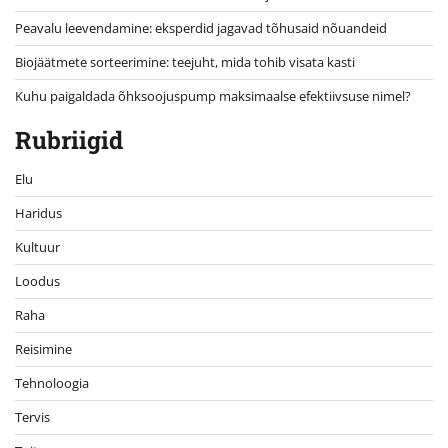
Peavalu leevendamine: eksperdid jagavad tõhusaid nõuandeid
Biojäätmete sorteerimine: teejuht, mida tohib visata kasti
Kuhu paigaldada õhksoojuspump maksimaalse efektiivsuse nimel?
Rubriigid
Elu
Haridus
Kultuur
Loodus
Raha
Reisimine
Tehnoloogia
Tervis