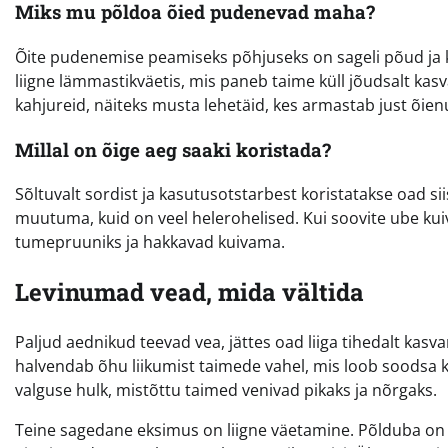
Miks mu põldoa õied pudenevad maha?
Õite pudenemise peamiseks põhjuseks on sageli põud ja k
liigne lämmastikväetis, mis paneb taime küll jõudsalt ka
kahjureid, näiteks musta lehetäid, kes armastab just õie
Millal on õige aeg saaki koristada?
Sõltuvalt sordist ja kasutusotstarbest koristatakse oad 
muutuma, kuid on veel helerohelised. Kui soovite ube k
tumepruuniks ja hakkavad kuivama.
Levinumad vead, mida vältida
Paljud aednikud teevad vea, jättes oad liiga tihedalt kas
halvendab õhu liikumist taimede vahel, mis loob soodsa 
valguse hulk, mistõttu taimed venivad pikaks ja nõrgaks.
Teine sagedane eksimus on liigne väetamine. Põlduba on 