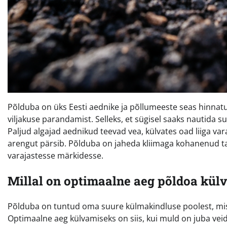
Põlduba on üks Eesti aednike ja põllumeeste seas hinnatum
viljakuse parandamist. Selleks, et sügisel saaks nautida su
Paljud algajad aednikud teevad vea, külvates oad liiga va
arengut pärsib. Põlduba on jaheda kliimaga kohanenud t
varajastesse märkidesse.
Millal on optimaalne aeg põldoa kül
Põlduba on tuntud oma suure külmakindluse poolest, mist
Optimaalne aeg külvamiseks on siis, kui muld on juba vei