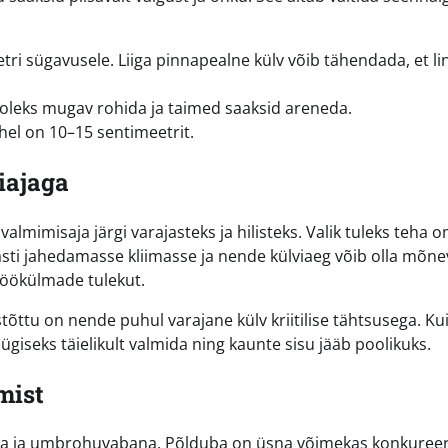
ri sügavusele. Liiga pinnapealne külv võib tähendada, et l
t oleks mugav rohida ja taimed saaksid areneda.
el on 10–15 sentimeetrit.
viajaga
almimisaja järgi varajasteks ja hilisteks. Valik tuleks teha 
ästi jahedamasse kliimasse ja nende külviaeg võib olla mõn
 öökülmade tulekut.
tõttu on nende puhul varajane külv kriitilise tähtsusega. Ku
a sügiseks täielikult valmida ning kaunte sisu jääb poolikuks.
mist
da ja umbrohuvabana. Põlduba on üsna võimekas konkuree