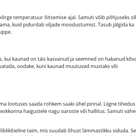
õrge temperatuur õitsemise ajal. Samuti võib põhjuseks ol
svama, kuid pidurdab viljade moodustumist. Tasub jälgida ka
nuppe.
siis, kui kaunad on täis kasvanud ja seemned on hakanud kõv
uivatada, oodake, kuni kaunad muutuvad mustaks või
vama lootuses saada rohkem saaki ühel pinnal. Liigne tihedus
keskkonna haigustele nagu oaroste või hallitus. Samuti väh
liblikõieline taim, mis suudab õhust lämmastikku siduda. S