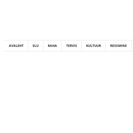
Skip
to
content
AVALEHT
ELU
RAHA
TERVIS
KULTUUR
REISIMINE