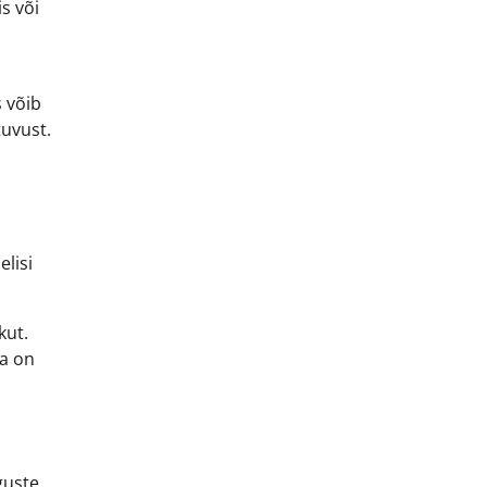
is või
 võib
tuvust.
elisi
kut.
ba on
guste