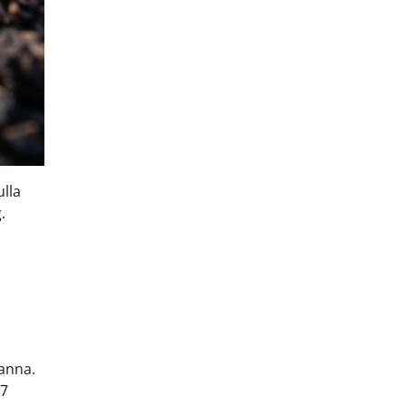
ulla
.
panna.
+7