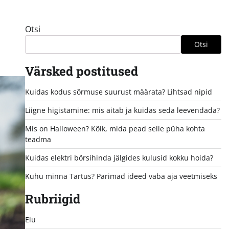
Otsi
Otsi
Värsked postitused
Kuidas kodus sõrmuse suurust määrata? Lihtsad nipid
Liigne higistamine: mis aitab ja kuidas seda leevendada?
Mis on Halloween? Kõik, mida pead selle püha kohta
teadma
Kuidas elektri börsihinda jälgides kulusid kokku hoida?
Kuhu minna Tartus? Parimad ideed vaba aja veetmiseks
Rubriigid
Elu