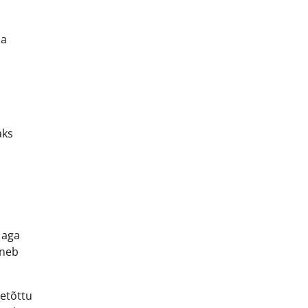
la
aks
 aga
eneb
eetõttu