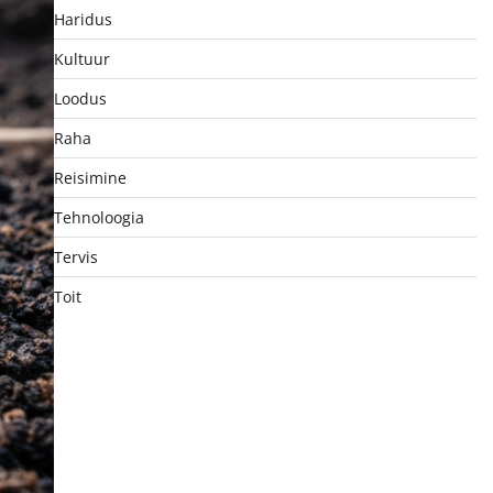
Haridus
Kultuur
Loodus
Raha
Reisimine
Tehnoloogia
Tervis
Toit