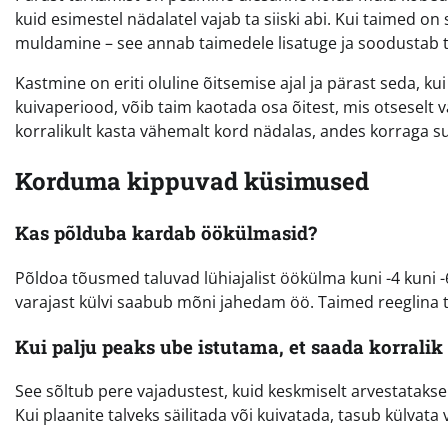
kuid esimestel nädalatel vajab ta siiski abi. Kui taimed o
muldamine – see annab taimedele lisatuge ja soodustab t
Kastmine on eriti oluline õitsemise ajal ja pärast seda,
kuivaperiood, võib taim kaotada osa õitest, mis otseselt
korralikult kasta vähemalt kord nädalas, andes korraga 
Korduma kippuvad küsimused
Kas põlduba kardab öökülmasid?
Põldoa tõusmed taluvad lühiajalist öökülma kuni -4 kuni -6
varajast külvi saabub mõni jahedam öö. Taimed reeglina ta
Kui palju peaks ube istutama, et saada korralik
See sõltub pere vajadustest, kuid keskmiselt arvestatakse 
Kui plaanite talveks säilitada või kuivatada, tasub külva