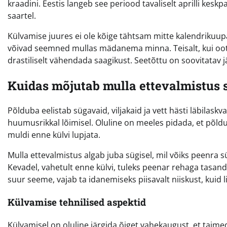
kraadini. Eestis langeb see periood tavaliselt aprilli keskp
saartel.
Külvamise juures ei ole kõige tähtsam mitte kalendrikuupä
võivad seemned mullas mädanema minna. Teisalt, kui ootat
drastiliselt vähendada saagikust. Seetõttu on soovitatav
Kuidas mõjutab mulla ettevalmistus 
Põlduba eelistab sügavaid, viljakaid ja vett hästi läbilask
huumusrikkal lõimisel. Oluline on meeles pidada, et põldu
muldi enne külvi lupjata.
Mulla ettevalmistus algab juba sügisel, mil võiks peenra 
Kevadel, vahetult enne külvi, tuleks peenar rehaga tasand
suur seeme, vajab ta idanemiseks piisavalt niiskust, kuid 
Külvamise tehnilised aspektid
Külvamisel on oluline järgida õiget vahekaugust, et taimed