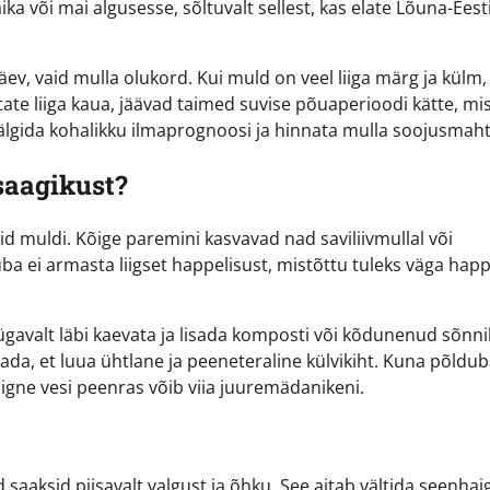
aika või mai algusesse, sõltuvalt sellest, kas elate Lõuna-Eest
ev, vaid mulla olukord. Kui muld on veel liiga märg ja külm,
e liiga kaua, jäävad taimed suvise põuaperioodi kätte, mis
 jälgida kohalikku ilmaprognoosi ja hinnata mulla soojusmah
saagikust?
vaid muldi. Kõige paremini kasvavad nad saviliivmullal või
ba ei armasta liigset happelisust, mistõttu tuleks väga happ
sügavalt läbi kaevata ja lisada komposti või kõdunenud sõnni
ada, et luua ühtlane ja peeneteraline külvikiht. Kuna põldu
liigne vesi peenras võib viia juuremädanikeni.
 saaksid piisavalt valgust ja õhku. See aitab vältida seenhai