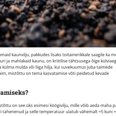
aid kaunvilju, pakkudes lisaks toitainerikkale saagile ka m
uri ja mahlakaid kaunu, on kriitilise tähtsusega õige külviaeg
ra külma mulda või liiga hilja, kui suvekuumus juba taimede
aim, mistõttu on tema kasvatamise võti peidetud kevade
vamiseks?
õttu on see üks esimesi köögivilju, mille võib aeda maha 
di tahenenud ja selle temperatuur ulatub vähemalt +5 kuni 