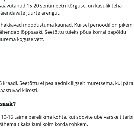
n saavutanud 15-20 sentimeetri kõrguse, on kasulik teha
äiendavate juurte arengut.
 kui hakkavad moodustuma kaunad. Kui sel perioodil on pikem
 vähendab lõppsaaki. Seetõttu tuleks põua korral oapõldu
suurema koguse vett.
 kraadi. Seetõttu ei pea aednik liigselt muretsema, kui pära
astuvad kiiresti.
 saak?
10-15 taime pereliikme kohta, kui soovite ube värskelt tarbi
ta vähemalt kaks kuni kolm korda rohkem.