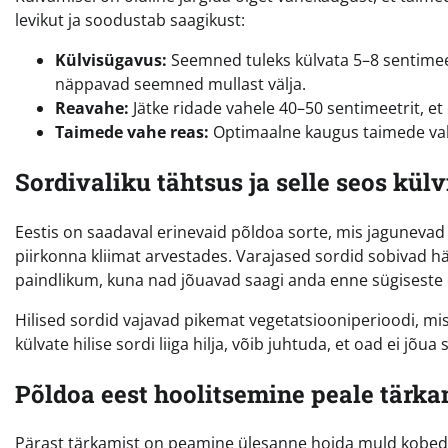
levikut ja soodustab saagikust:
Külvisügavus:
Seemned tuleks külvata 5–8 sentimeet
näppavad seemned mullast välja.
Reavahe:
Jätke ridade vahele 40–50 sentimeetrit, e
Taimede vahe reas:
Optimaalne kaugus taimede vah
Sordivaliku tähtsus ja selle seos kül
Eestis on saadaval erinevaid põldoa sorte, mis jagunevad v
piirkonna kliimat arvestades. Varajased sordid sobivad h
paindlikum, kuna nad jõuavad saagi anda enne sügiseste
Hilised sordid vajavad pikemat vegetatsiooniperioodi, mis
külvate hilise sordi liiga hilja, võib juhtuda, et oad ei jõu
Põldoa eest hoolitsemine peale tärka
Pärast tärkamist on peamine ülesanne hoida muld kobe