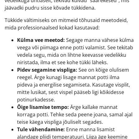
vedelikuga ühtlaselt, tekivad kuivad “saarekesed”, mis
jäävadki pudru sisse kõvade tükkidena.
Tükkide vältimiseks on mitmeid tõhusaid meetodeid,
mida professionaalsed kokad kasutavad:
Külma vee meetod:
Segage manna vähese külma
veega või piimaga enne potti valamist. See tekitab
vedela segu, mida on lihtne keevasse vedelikku
niristada, ilma et see kohe tükki läheks.
Pidev segamine vispliga:
See on kõige olulisem
reegel. Ärge kunagi lisage mannat potti ilma
pideva ja energilise segamiseta. Kasutage visplit,
mitte lusikat, sest vispel pääseb ligi kõikidesse
potinurkadesse.
Õige lisamise tempo:
Ärge kallake mannat
korraga potti. Tehke seda peene joana, samal ajal
teise käega vispliga jõuliselt segades.
Tule vähendamine:
Enne manna lisamist
alandage pliidi temperatuuri. Liiga äge keemine