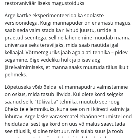
restoranivääriliseks magustoiduks.
Ärge kartke eksperimenteerida ka soolaste
versioonidega. Kuigi mannapuder on enamasti magus,
saab seda valmistada ka riivitud juustu, ürtide ja
praetud seentega. Selline lähenemine muudab manna
universaalseks teraviljaks, mida saab nautida igal
kellaajal. Võtmeteguriks jääb aga alati tehnika – pidev
segamine, õige vedeliku hulk ja piisav aeg
järelvalmimiseks, et manna saaks muutuda täiuslikult
pehmeks.
Lõpetuseks võib öelda, et mannapudru valmistamine
on oskus, mida tasub lihvida. Kui olete kord selgeks
saanud selle “tükivaba” tehnika, muutub see roog
üheks teie lemmikuks, kuna see on nii kiiresti valmiv ja
lohutav. Ärge laske varasematel ebaõnnestumistel end
heidutada, sest iga kord on uus võimalus saavutada
see täiuslik, siidine tekstuur, mis sulab suus ja toob