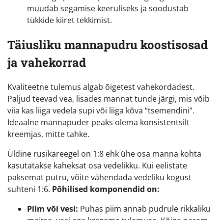
muudab segamise keeruliseks ja soodustab
tükkide kiiret tekkimist.
Täiusliku mannapudru koostisosad
ja vahekorrad
Kvaliteetne tulemus algab õigetest vahekordadest.
Paljud teevad vea, lisades mannat tunde järgi, mis võib
viia kas liiga vedela supi või liiga kõva “tsemendini”.
Ideaalne mannapuder peaks olema konsistentsilt
kreemjas, mitte tahke.
Üldine rusikareegel on 1:8 ehk ühe osa manna kohta
kasutatakse kaheksat osa vedelikku. Kui eelistate
paksemat putru, võite vähendada vedeliku kogust
suhteni 1:6.
Põhilised komponendid on:
Piim või vesi:
Puhas piim annab pudrule rikkaliku