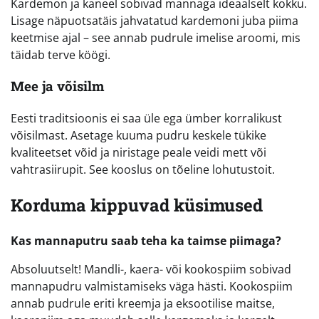
Kardemon ja kaneel sobivad mannaga ideaalselt kokku.
Lisage näpuotsatäis jahvatatud kardemoni juba piima
keetmise ajal – see annab pudrule imelise aroomi, mis
täidab terve köögi.
Mee ja võisilm
Eesti traditsioonis ei saa üle ega ümber korralikust
võisilmast. Asetage kuuma pudru keskele tükike
kvaliteetset võid ja niristage peale veidi mett või
vahtrasiirupit. See kooslus on tõeline lohutustoit.
Korduma kippuvad küsimused
Kas mannaputru saab teha ka taimse piimaga?
Absoluutselt! Mandli-, kaera- või kookospiim sobivad
mannapudru valmistamiseks väga hästi. Kookospiim
annab pudrule eriti kreemja ja eksootilise maitse,