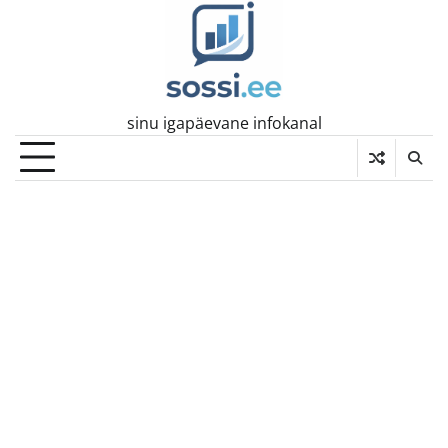
Skip
to
content
sinu igapäevane infokanal