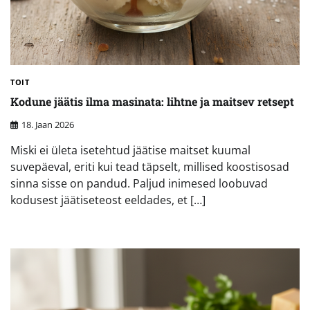
TOIT
Kodune jäätis ilma masinata: lihtne ja maitsev retsept
18. Jaan 2026
Miski ei ületa isetehtud jäätise maitset kuumal
suvepäeval, eriti kui tead täpselt, millised koostisosad
sinna sisse on pandud. Paljud inimesed loobuvad
kodusest jäätiseteost eeldades, et […]