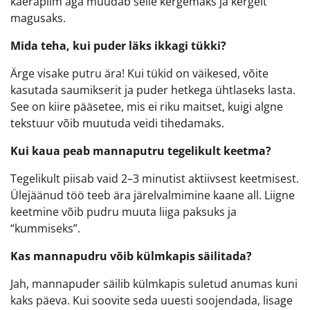
kaerapiim aga muudab selle kergemaks ja kergelt
magusaks.
Mida teha, kui puder läks ikkagi tükki?
Ärge visake putru ära! Kui tükid on väikesed, võite
kasutada saumikserit ja puder hetkega ühtlaseks lasta.
See on kiire pääsetee, mis ei riku maitset, kuigi algne
tekstuur võib muutuda veidi tihedamaks.
Kui kaua peab mannaputru tegelikult keetma?
Tegelikult piisab vaid 2–3 minutist aktiivsest keetmisest.
Ülejäänud töö teeb ära järelvalmimine kaane all. Liigne
keetmine võib pudru muuta liiga paksuks ja
“kummiseks”.
Kas mannapudru võib külmkapis säilitada?
Jah, mannapuder säilib külmkapis suletud anumas kuni
kaks päeva. Kui soovite seda uuesti soojendada, lisage