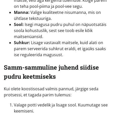
maitse, vesi aga kergema tulemuse. Kõige parem
on teha pool-piima ja pool-vee segu.
Manna:
Valige kvaliteetne nisumanna, mis on
ühtlase tekstuuriga.
Sool:
Isegi magusa pudru puhul on näpuotsatäis
soola kohustuslik, sest see toob esile kõik
maitsenüansid.
Suhkur:
Lisage vastavalt maitsele, kuid alati on
parem serveerida suhkrut eraldi, et igaüks saaks
ise reguleerida magusust.
Samm-sammuline juhend siidise
pudru keetmiseks
Kui olete koostisosad valmis pannud, järgige seda
protsessi, et tagada parim tulemus:
Valage potti vedelik ja lisage sool. Kuumutage see
keemiseni.