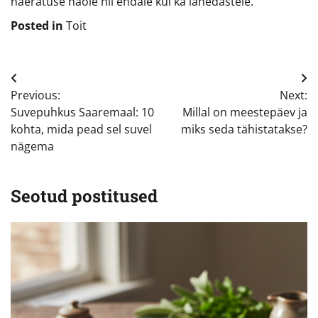
naeratuse näole nii endale kui ka lähedastele.
Posted in
Toit
Navigeerimine
Previous:
Next:
Suvepuhkus Saaremaal: 10
Millal on meestepäev ja
kohta, mida pead sel suvel
miks seda tähistatakse?
nägema
Seotud postitused