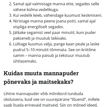
Samal ajal valmistage manna ette, segades selle
vähese külma vedelikuga.
Kui vedelik keeb, vähendage kuumust keskmiseni.
Niristage manna peene joana potti, samal ajal
vispliga energiliselt segades.
Jätkake segamist veel paar minutit, kuni puder
pakseneb ja muutub läikivaks.
Lülitage kuumus välja, pange kaan peale ja laske
pudrul 5–10 minutit tõmmata. See on kriitiline
samm – manna paisub ja tekstuur muutub
ühtlasemaks.
Kuidas muuta mannapuder
põnevaks ja maitsekaks?
Lihtne mannapuder võib mõnikord tunduda
üksluisena, kuid see on suurepärane “lõuend”, millele
saab lisada erinevaid maitseid. Siin on mõned ideed,