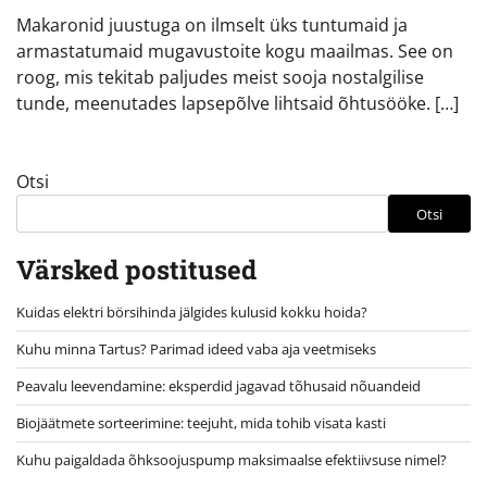
Makaronid juustuga on ilmselt üks tuntumaid ja
armastatumaid mugavustoite kogu maailmas. See on
roog, mis tekitab paljudes meist sooja nostalgilise
tunde, meenutades lapsepõlve lihtsaid õhtusööke. […]
Otsi
Otsi
Värsked postitused
Kuidas elektri börsihinda jälgides kulusid kokku hoida?
Kuhu minna Tartus? Parimad ideed vaba aja veetmiseks
Peavalu leevendamine: eksperdid jagavad tõhusaid nõuandeid
Biojäätmete sorteerimine: teejuht, mida tohib visata kasti
Kuhu paigaldada õhksoojuspump maksimaalse efektiivsuse nimel?