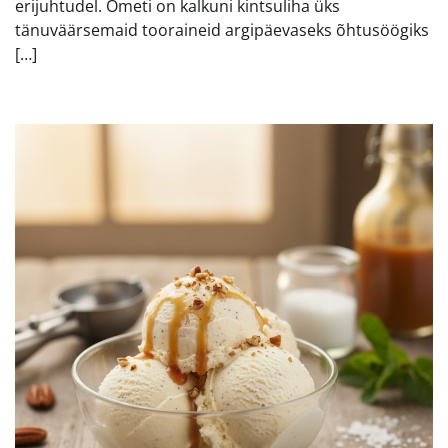
erijuhtudel. Ometi on kalkuni kintsuliha üks
tänuväärsemaid tooraineid argipäevaseks õhtusöögiks
[…]