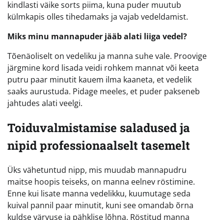
kindlasti väike sorts piima, kuna puder muutub
külmkapis olles tihedamaks ja vajab vedeldamist.
Miks minu mannapuder jääb alati liiga vedel?
Tõenäoliselt on vedeliku ja manna suhe vale. Proovige
järgmine kord lisada veidi rohkem mannat või keeta
putru paar minutit kauem ilma kaaneta, et vedelik
saaks aurustuda. Pidage meeles, et puder pakseneb
jahtudes alati veelgi.
Toiduvalmistamise saladused ja
nipid professionaalselt tasemelt
Üks vähetuntud nipp, mis muudab mannapudru
maitse hoopis teiseks, on manna eelnev röstimine.
Enne kui lisate manna vedelikku, kuumutage seda
kuival pannil paar minutit, kuni see omandab õrna
kuldse värvuse ja pähklise lõhna. Röstitud manna