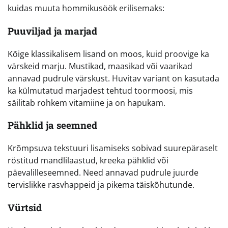
kuidas muuta hommikusöök erilisemaks:
Puuviljad ja marjad
Kõige klassikalisem lisand on moos, kuid proovige ka
värskeid marju. Mustikad, maasikad või vaarikad
annavad pudrule värskust. Huvitav variant on kasutada
ka külmutatud marjadest tehtud toormoosi, mis
säilitab rohkem vitamiine ja on hapukam.
Pähklid ja seemned
Krõmpsuva tekstuuri lisamiseks sobivad suurepäraselt
röstitud mandlilaastud, kreeka pähklid või
päevalilleseemned. Need annavad pudrule juurde
tervislikke rasvhappeid ja pikema täiskõhutunde.
Vürtsid