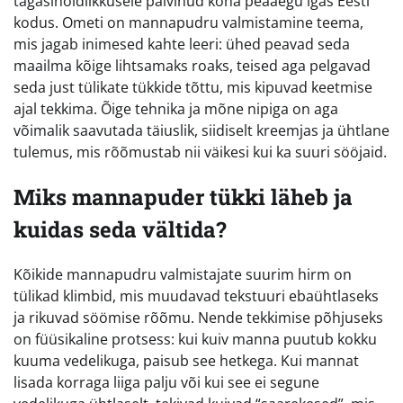
tagasihoidlikkusele pälvinud koha peaaegu igas Eesti
kodus. Ometi on mannapudru valmistamine teema,
mis jagab inimesed kahte leeri: ühed peavad seda
maailma kõige lihtsamaks roaks, teised aga pelgavad
seda just tülikate tükkide tõttu, mis kipuvad keetmise
ajal tekkima. Õige tehnika ja mõne nipiga on aga
võimalik saavutada täiuslik, siidiselt kreemjas ja ühtlane
tulemus, mis rõõmustab nii väikesi kui ka suuri sööjaid.
Miks mannapuder tükki läheb ja
kuidas seda vältida?
Kõikide mannapudru valmistajate suurim hirm on
tülikad klimbid, mis muudavad tekstuuri ebaühtlaseks
ja rikuvad söömise rõõmu. Nende tekkimise põhjuseks
on füüsikaline protsess: kui kuiv manna puutub kokku
kuuma vedelikuga, paisub see hetkega. Kui mannat
lisada korraga liiga palju või kui see ei segune