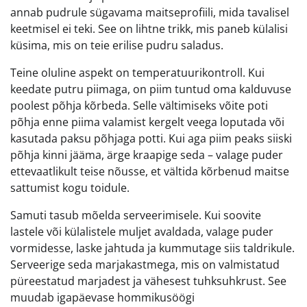
annab pudrule sügavama maitseprofiili, mida tavalisel
keetmisel ei teki. See on lihtne trikk, mis paneb külalisi
küsima, mis on teie erilise pudru saladus.
Teine oluline aspekt on temperatuurikontroll. Kui
keedate putru piimaga, on piim tuntud oma kalduvuse
poolest põhja kõrbeda. Selle vältimiseks võite poti
põhja enne piima valamist kergelt veega loputada või
kasutada paksu põhjaga potti. Kui aga piim peaks siiski
põhja kinni jääma, ärge kraapige seda – valage puder
ettevaatlikult teise nõusse, et vältida kõrbenud maitse
sattumist kogu toidule.
Samuti tasub mõelda serveerimisele. Kui soovite
lastele või külalistele muljet avaldada, valage puder
vormidesse, laske jahtuda ja kummutage siis taldrikule.
Serveerige seda marjakastmega, mis on valmistatud
püreestatud marjadest ja vähesest tuhksuhkrust. See
muudab igapäevase hommikusöögi