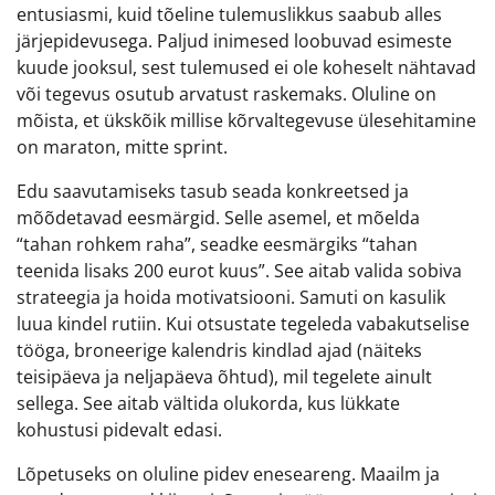
entusiasmi, kuid tõeline tulemuslikkus saabub alles
järjepidevusega. Paljud inimesed loobuvad esimeste
kuude jooksul, sest tulemused ei ole koheselt nähtavad
või tegevus osutub arvatust raskemaks. Oluline on
mõista, et ükskõik millise kõrvaltegevuse ülesehitamine
on maraton, mitte sprint.
Edu saavutamiseks tasub seada konkreetsed ja
mõõdetavad eesmärgid. Selle asemel, et mõelda
“tahan rohkem raha”, seadke eesmärgiks “tahan
teenida lisaks 200 eurot kuus”. See aitab valida sobiva
strateegia ja hoida motivatsiooni. Samuti on kasulik
luua kindel rutiin. Kui otsustate tegeleda vabakutselise
tööga, broneerige kalendris kindlad ajad (näiteks
teisipäeva ja neljapäeva õhtud), mil tegelete ainult
sellega. See aitab vältida olukorda, kus lükkate
kohustusi pidevalt edasi.
Lõpetuseks on oluline pidev eneseareng. Maailm ja