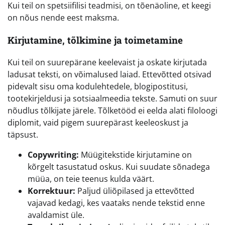
Kui teil on spetsiifilisi teadmisi, on tõenäoline, et keegi
on nõus nende eest maksma.
Kirjutamine, tõlkimine ja toimetamine
Kui teil on suurepärane keelevaist ja oskate kirjutada
ladusat teksti, on võimalused laiad. Ettevõtted otsivad
pidevalt sisu oma kodulehtedele, blogipostitusi,
tootekirjeldusi ja sotsiaalmeedia tekste. Samuti on suur
nõudlus tõlkijate järele. Tõlketööd ei eelda alati filoloogi
diplomit, vaid pigem suurepärast keeleoskust ja
täpsust.
Copywriting:
Müügitekstide kirjutamine on
kõrgelt tasustatud oskus. Kui suudate sõnadega
müüa, on teie teenus kulda väärt.
Korrektuur:
Paljud üliõpilased ja ettevõtted
vajavad kedagi, kes vaataks nende tekstid enne
avaldamist üle.