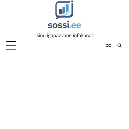
Skip
to
content
sinu igapäevane infokanal