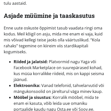
tulu aastaid.
Asjade müümine ja taaskasutus
Enne uute oskuste õppimist tasub vaadata ringi oma
kodus. Meil kõigil on asju, mida me enam ei vaja, kuid
mis võivad kellegi teise jaoks olla väärtuslikud. “Kola
rahaks” tegemine on kiireim viis stardikapitali
kogumiseks.
Riided ja jalatsid:
Platvormid nagu Yaga või
Facebook Marketplace on suurepärased kohad,
kus müüa korralikke riideid, mis on kappi seisma
jäänud.
Elektroonika:
Vanad telefonid, tahvelarvutid või
mängukonsoolid on järelturul väga minev kaup.
Mööbel ja sisustus:
Korralik mööbel, mida te
enam ei kasuta, võib leida uue omaniku
portaalide kaudu nagu Osta.ee või Soov.ee.