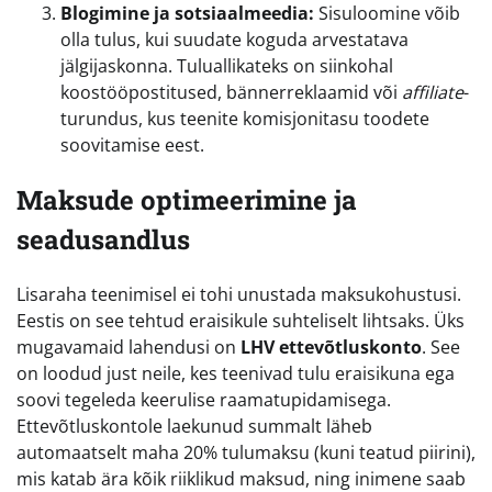
Blogimine ja sotsiaalmeedia:
Sisuloomine võib
olla tulus, kui suudate koguda arvestatava
jälgijaskonna. Tuluallikateks on siinkohal
koostööpostitused, bännerreklaamid või
affiliate
-
turundus, kus teenite komisjonitasu toodete
soovitamise eest.
Maksude optimeerimine ja
seadusandlus
Lisaraha teenimisel ei tohi unustada maksukohustusi.
Eestis on see tehtud eraisikule suhteliselt lihtsaks. Üks
mugavamaid lahendusi on
LHV ettevõtluskonto
. See
on loodud just neile, kes teenivad tulu eraisikuna ega
soovi tegeleda keerulise raamatupidamisega.
Ettevõtluskontole laekunud summalt läheb
automaatselt maha 20% tulumaksu (kuni teatud piirini),
mis katab ära kõik riiklikud maksud, ning inimene saab