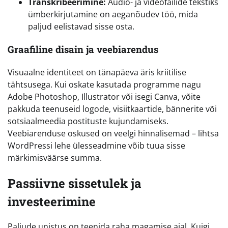
Transkribeerimine:
Audio- ja videofailide tekstiks
ümberkirjutamine on aeganõudev töö, mida
paljud eelistavad sisse osta.
Graafiline disain ja veebiarendus
Visuaalne identiteet on tänapäeva äris kriitilise
tähtsusega. Kui oskate kasutada programme nagu
Adobe Photoshop, Illustrator või isegi Canva, võite
pakkuda teenuseid logode, visiitkaartide, bännerite või
sotsiaalmeedia postituste kujundamiseks.
Veebiarenduse oskused on veelgi hinnalisemad – lihtsa
WordPressi lehe ülesseadmine võib tuua sisse
märkimisväärse summa.
Passiivne sissetulek ja
investeerimine
Paljude unistus on teenida raha magamise ajal. Kuigi