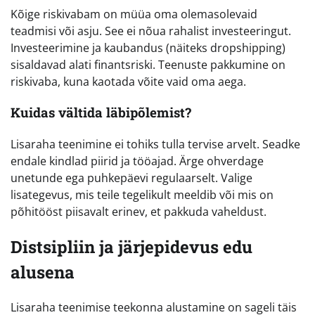
Kõige riskivabam on müüa oma olemasolevaid
teadmisi või asju. See ei nõua rahalist investeeringut.
Investeerimine ja kaubandus (näiteks dropshipping)
sisaldavad alati finantsriski. Teenuste pakkumine on
riskivaba, kuna kaotada võite vaid oma aega.
Kuidas vältida läbipõlemist?
Lisaraha teenimine ei tohiks tulla tervise arvelt. Seadke
endale kindlad piirid ja tööajad. Ärge ohverdage
unetunde ega puhkepäevi regulaarselt. Valige
lisategevus, mis teile tegelikult meeldib või mis on
põhitööst piisavalt erinev, et pakkuda vaheldust.
Distsipliin ja järjepidevus edu
alusena
Lisaraha teenimise teekonna alustamine on sageli täis