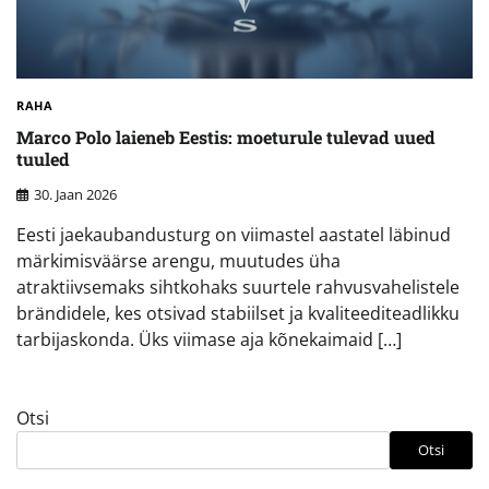
RAHA
Marco Polo laieneb Eestis: moeturule tulevad uued
tuuled
30. Jaan 2026
Eesti jaekaubandusturg on viimastel aastatel läbinud
märkimisväärse arengu, muutudes üha
atraktiivsemaks sihtkohaks suurtele rahvusvahelistele
brändidele, kes otsivad stabiilset ja kvaliteediteadlikku
tarbijaskonda. Üks viimase aja kõnekaimaid […]
Otsi
Otsi