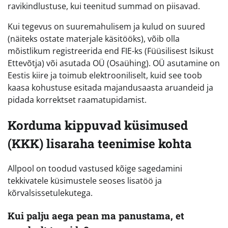
ravikindlustuse, kui teenitud summad on piisavad.
Kui tegevus on suuremahulisem ja kulud on suured
(näiteks ostate materjale käsitööks), võib olla
mõistlikum registreerida end FIE-ks (Füüsilisest Isikust
Ettevõtja) või asutada OÜ (Osaühing). OÜ asutamine on
Eestis kiire ja toimub elektrooniliselt, kuid see toob
kaasa kohustuse esitada majandusaasta aruandeid ja
pidada korrektset raamatupidamist.
Korduma kippuvad küsimused
(KKK) lisaraha teenimise kohta
Allpool on toodud vastused kõige sagedamini
tekkivatele küsimustele seoses lisatöö ja
kõrvalsissetulekutega.
Kui palju aega pean ma panustama, et