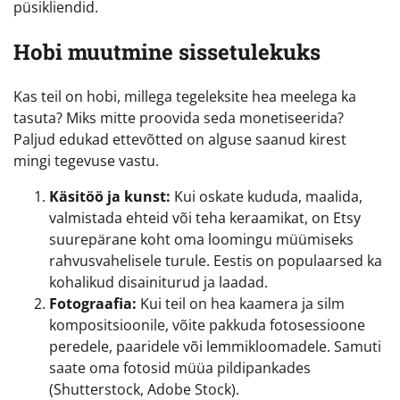
püsikliendid.
Hobi muutmine sissetulekuks
Kas teil on hobi, millega tegeleksite hea meelega ka
tasuta? Miks mitte proovida seda monetiseerida?
Paljud edukad ettevõtted on alguse saanud kirest
mingi tegevuse vastu.
Käsitöö ja kunst:
Kui oskate kududa, maalida,
valmistada ehteid või teha keraamikat, on Etsy
suurepärane koht oma loomingu müümiseks
rahvusvahelisele turule. Eestis on populaarsed ka
kohalikud disainiturud ja laadad.
Fotograafia:
Kui teil on hea kaamera ja silm
kompositsioonile, võite pakkuda fotosessioone
peredele, paaridele või lemmikloomadele. Samuti
saate oma fotosid müüa pildipankades
(Shutterstock, Adobe Stock).