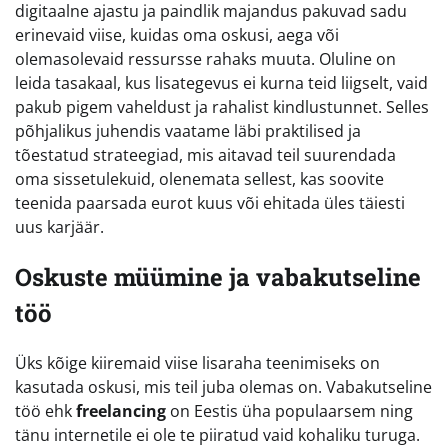
digitaalne ajastu ja paindlik majandus pakuvad sadu
erinevaid viise, kuidas oma oskusi, aega või
olemasolevaid ressursse rahaks muuta. Oluline on
leida tasakaal, kus lisategevus ei kurna teid liigselt, vaid
pakub pigem vaheldust ja rahalist kindlustunnet. Selles
põhjalikus juhendis vaatame läbi praktilised ja
tõestatud strateegiad, mis aitavad teil suurendada
oma sissetulekuid, olenemata sellest, kas soovite
teenida paarsada eurot kuus või ehitada üles täiesti
uus karjäär.
Oskuste müümine ja vabakutseline
töö
Üks kõige kiiremaid viise lisaraha teenimiseks on
kasutada oskusi, mis teil juba olemas on. Vabakutseline
töö ehk
freelancing
on Eestis üha populaarsem ning
tänu internetile ei ole te piiratud vaid kohaliku turuga.