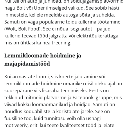
Kui teil on auto ja juhiload, on sõidujagamisplatvormid
nagu Bolt või Uber ilmselged valikud. See sobib hästi
inimestele, kellele meeldib autoga sõita ja suhelda.
Samuti on väga populaarne toidukullerina töötamine
(Wolt, Bolt Food). See ei nõua isegi autot – paljud
kullerid teevad tööd jalgratta või elektritõukerattaga,
mis on ühtlasi ka hea treening.
Lemmikloomade hoidmine ja
majapidamistööd
Kui armastate loomi, siis koerte jalutamine või
lemmikloomade hoidmine omanike reisil oleku ajal on
suurepärane viis lisaraha teenimiseks. Eestis on
tekkinud mitmeid platvorme ja Facebooki gruppe, mis
viivad kokku loomaomanikud ja hoidjad. Samuti on
nõudlus koduabiliste ja koristajate järele. See on
füüsiline töö, kuid tunnitasu võib olla üsnagi
motiveeriv, eriti kui teete kvaliteetset tööd ja leiate