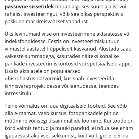
passiivne sissetulek
nõuab alguses suurt ajalist või
rahalist investeeringut, võib see pikas perspektiivis
pakkuda märkimisväärset vabadust.
Üks levinumaid viise on investeerimine aktsiatesse või
indeksfondidesse. Eestis on investeerimiskultuur
viimastel aastatel hüppeliselt kasvanud. Alustada saab
väikeste summadega, kasutades näiteks kohalike
pankade investeerimiskontosid või spetsiaalseid äppe.
Lisaks aktsiatele on populaarsed
ühisrahastusplatvormid, kus saab investeerida
kinnisvaraprojektidesse või laenudesse, teenides
intressitulu.
Teine võimalus on luua digitaalseid tooteid. See võib
olla e-raamat, veebikursus, fotopankadele piltide
müümine või isegi disainimallide loomine. Kui toode on
kord valmis tehtud ja müüki pandud, ei nõua see enam
igapäevast aktiivset sekkumist, kuid võib genereerida