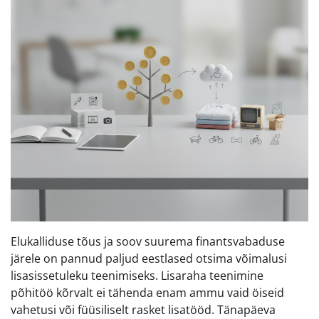
Elukalliduse tõus ja soov suurema finantsvabaduse
järele on pannud paljud eestlased otsima võimalusi
lisasissetuleku teenimiseks. Lisaraha teenimine
põhitöö kõrvalt ei tähenda enam ammu vaid öiseid
vahetusi või füüsiliselt rasket lisatööd. Tänapäeva