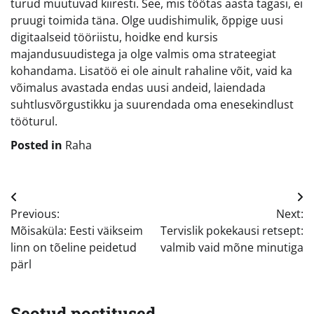
turud muutuvad kiiresti. See, mis töötas aasta tagasi, ei
pruugi toimida täna. Olge uudishimulik, õppige uusi
digitaalseid tööriistu, hoidke end kursis
majandusuudistega ja olge valmis oma strateegiat
kohandama. Lisatöö ei ole ainult rahaline võit, vaid ka
võimalus avastada endas uusi andeid, laiendada
suhtlusvõrgustikku ja suurendada oma enesekindlust
tööturul.
Posted in
Raha
Navigeerimine
Previous:
Next:
Mõisaküla: Eesti väikseim
Tervislik pokekausi retsept:
linn on tõeline peidetud
valmib vaid mõne minutiga
pärl
Seotud postitused