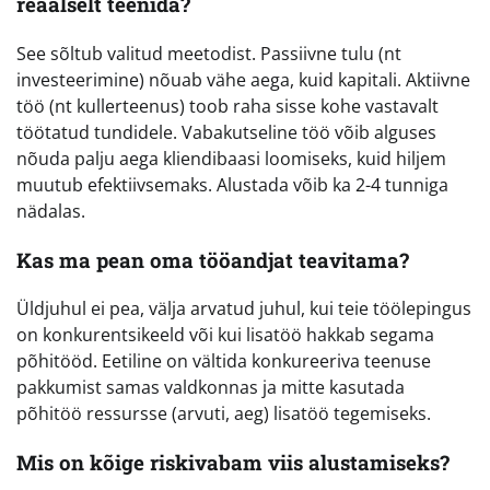
reaalselt teenida?
See sõltub valitud meetodist. Passiivne tulu (nt
investeerimine) nõuab vähe aega, kuid kapitali. Aktiivne
töö (nt kullerteenus) toob raha sisse kohe vastavalt
töötatud tundidele. Vabakutseline töö võib alguses
nõuda palju aega kliendibaasi loomiseks, kuid hiljem
muutub efektiivsemaks. Alustada võib ka 2-4 tunniga
nädalas.
Kas ma pean oma tööandjat teavitama?
Üldjuhul ei pea, välja arvatud juhul, kui teie töölepingus
on konkurentsikeeld või kui lisatöö hakkab segama
põhitööd. Eetiline on vältida konkureeriva teenuse
pakkumist samas valdkonnas ja mitte kasutada
põhitöö ressursse (arvuti, aeg) lisatöö tegemiseks.
Mis on kõige riskivabam viis alustamiseks?