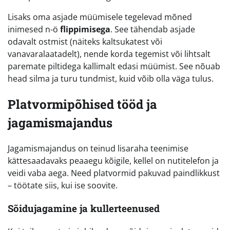
Lisaks oma asjade müümisele tegelevad mõned
inimesed n-ö
flippimisega
. See tähendab asjade
odavalt ostmist (näiteks kaltsukatest või
vanavaralaatadelt), nende korda tegemist või lihtsalt
paremate piltidega kallimalt edasi müümist. See nõuab
head silma ja turu tundmist, kuid võib olla väga tulus.
Platvormipõhised tööd ja
jagamismajandus
Jagamismajandus on teinud lisaraha teenimise
kättesaadavaks peaaegu kõigile, kellel on nutitelefon ja
veidi vaba aega. Need platvormid pakuvad paindlikkust
– töötate siis, kui ise soovite.
Sõidujagamine ja kullerteenused