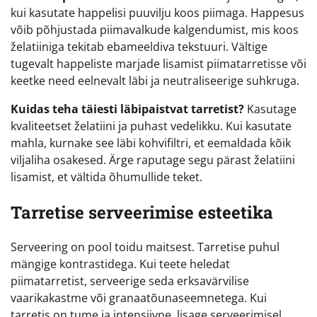
kui kasutate happelisi puuvilju koos piimaga. Happesus
võib põhjustada piimavalkude kalgendumist, mis koos
želatiiniga tekitab ebameeldiva tekstuuri. Vältige
tugevalt happeliste marjade lisamist piimatarretisse või
keetke need eelnevalt läbi ja neutraliseerige suhkruga.
Kuidas teha täiesti läbipaistvat tarretist?
Kasutage
kvaliteetset želatiini ja puhast vedelikku. Kui kasutate
mahla, kurnake see läbi kohvifiltri, et eemaldada kõik
viljaliha osakesed. Ärge raputage segu pärast želatiini
lisamist, et vältida õhumullide teket.
Tarretise serveerimise esteetika
Serveering on pool toidu maitsest. Tarretise puhul
mängige kontrastidega. Kui teete heledat
piimatarretist, serveerige seda erksavärvilise
vaarikakastme või granaatõunaseemnetega. Kui
tarretis on tume ja intensiivne, lisage serveerimisel