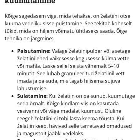
kuumutamine
Kõige sagedasem viga, mida tehakse, on želatiini otse
kuuma vedeliku sisse puistamine. See tekitab koheselt
tükid, mida on hiljem võimatu ühtlaseks saada. Õige
tehnika on järgmine:
Paisutamine:
Valage želatiinipulber või asetage
želatiinilehed väikesesse kogusesse külma vette
või mahla. Laske sellel seista vähemalt 5–10
minutit. See lubab granuleeritud želatiinil vett
imada ja paisuda, mis tagab hilisema sujuva
lahustumise.
Sulatamine:
Kui želatiin on paisunud, kuumutage
seda õrnalt. Kõige kindlam viis on kasutada
vesivanni või väga madalat kuumust. Oluline
reegel: želatiini ei tohi lasta keema tõusta! Kui
želatiin keeb, hävivad selle tarretavad omadused
ja magustoit jääbki vedelaks.