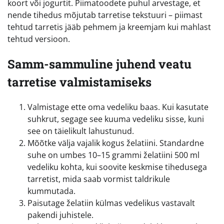
koort või jogurtit. Piimatoodete puhul arvestage, et
nende tihedus mõjutab tarretise tekstuuri – piimast
tehtud tarretis jääb pehmem ja kreemjam kui mahlast
tehtud versioon.
Samm-sammuline juhend veatu
tarretise valmistamiseks
Valmistage ette oma vedeliku baas. Kui kasutate
suhkrut, segage see kuuma vedeliku sisse, kuni
see on täielikult lahustunud.
Mõõtke välja vajalik kogus želatiini. Standardne
suhe on umbes 10–15 grammi želatiini 500 ml
vedeliku kohta, kui soovite keskmise tihedusega
tarretist, mida saab vormist taldrikule
kummutada.
Paisutage želatiin külmas vedelikus vastavalt
pakendi juhistele.