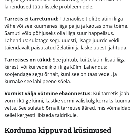
lahendused tüüpilistele probleemidele:
Tarretis ei tarretunud:
Tõenäoliselt oli želatiini liiga
vähe või see kuumenes liiga palju ja kaotas oma toime.
Samuti võib põhjuseks olla liiga suur happelisus.
Lahendus: sulatage segu uuesti, lisage juurde veidi
täiendavalt paisutatud želatiini ja laske uuesti jahtuda.
Tarretises on tükid:
See juhtub, kui želatiin lisati liiga
kiiresti või kui vedelik oli liiga külm. Lahendus:
soojendage segu õrnalt, kuni see on taas vedel, ja
kurnake see läbi peene sõela.
Vormist välja võtmine ebaõnnestus:
Kui tarretis jääb
vormi külge kinni, kastke vormi väliskülg korraks kuuma
vette. See sulatab õrnalt tarretise ääred, mis võimaldab
sellel kergesti libiseda taldrikule.
Korduma kippuvad küsimused