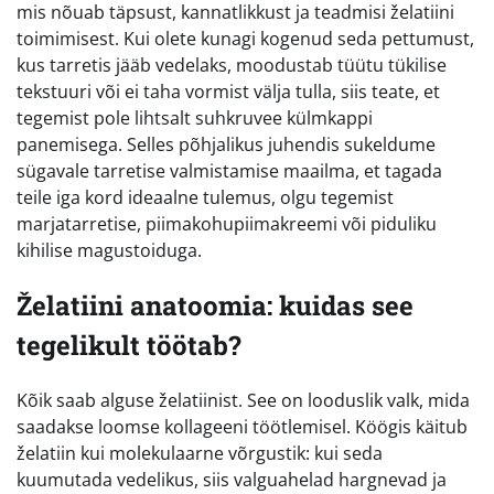
mis nõuab täpsust, kannatlikkust ja teadmisi želatiini
toimimisest. Kui olete kunagi kogenud seda pettumust,
kus tarretis jääb vedelaks, moodustab tüütu tükilise
tekstuuri või ei taha vormist välja tulla, siis teate, et
tegemist pole lihtsalt suhkruvee külmkappi
panemisega. Selles põhjalikus juhendis sukeldume
sügavale tarretise valmistamise maailma, et tagada
teile iga kord ideaalne tulemus, olgu tegemist
marjatarretise, piimakohupiimakreemi või piduliku
kihilise magustoiduga.
Želatiini anatoomia: kuidas see
tegelikult töötab?
Kõik saab alguse želatiinist. See on looduslik valk, mida
saadakse loomse kollageeni töötlemisel. Köögis käitub
želatiin kui molekulaarne võrgustik: kui seda
kuumutada vedelikus, siis valguahelad hargnevad ja