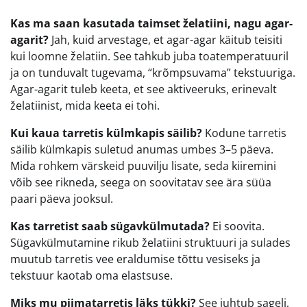
Kas ma saan kasutada taimset želatiini, nagu agar-
agarit?
Jah, kuid arvestage, et agar-agar käitub teisiti
kui loomne želatiin. See tahkub juba toatemperatuuril
ja on tunduvalt tugevama, “krõmpsuvama” tekstuuriga.
Agar-agarit tuleb keeta, et see aktiveeruks, erinevalt
želatiinist, mida keeta ei tohi.
Kui kaua tarretis külmkapis säilib?
Kodune tarretis
säilib külmkapis suletud anumas umbes 3–5 päeva.
Mida rohkem värskeid puuvilju lisate, seda kiiremini
võib see rikneda, seega on soovitatav see ära süüa
paari päeva jooksul.
Kas tarretist saab sügavkülmutada?
Ei soovita.
Sügavkülmutamine rikub želatiini struktuuri ja sulades
muutub tarretis vee eraldumise tõttu vesiseks ja
tekstuur kaotab oma elastsuse.
Miks mu piimatarretis läks tükki?
See juhtub sageli,