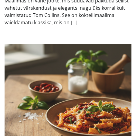
Maailmas on vähe jooke, mis suudavad pakkuda sellist
vahetut värskendust ja elegantsi nagu üks korralikult
valmistatud Tom Collins. See on kokteilimaailma
vaieldamatu klassika, mis on […]