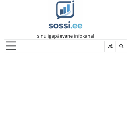
Skip
to
content
sinu igapäevane infokanal