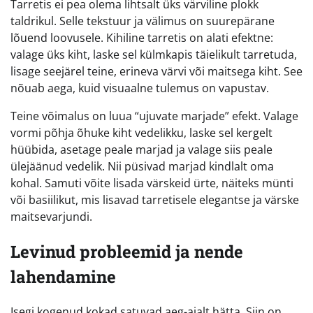
Tarretis ei pea olema lihtsalt üks värviline plokk
taldrikul. Selle tekstuur ja välimus on suurepärane
lõuend loovusele. Kihiline tarretis on alati efektne:
valage üks kiht, laske sel külmkapis täielikult tarretuda,
lisage seejärel teine, erineva värvi või maitsega kiht. See
nõuab aega, kuid visuaalne tulemus on vapustav.
Teine võimalus on luua “ujuvate marjade” efekt. Valage
vormi põhja õhuke kiht vedelikku, laske sel kergelt
hüübida, asetage peale marjad ja valage siis peale
ülejäänud vedelik. Nii püsivad marjad kindlalt oma
kohal. Samuti võite lisada värskeid ürte, näiteks münti
või basiilikut, mis lisavad tarretisele elegantse ja värske
maitsevarjundi.
Levinud probleemid ja nende
lahendamine
Isegi kogenud kokad satuvad aeg-ajalt hätta. Siin on