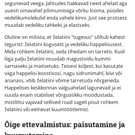
segunevad veega. Jahtudes hakkavad need ahelad aga
uuesti omavahel põimumisega võrku looma, püüdes
vedelikumolekulid enda vahele kinni. Just see protsess
muudab vedeliku tahkeks ja elastseks.
Oluline on mõista, et želatiini “tugevus” sõltub kahest
tegurist: želatiini kogusest ja vedeliku happelisusest.
Mida rohkem želatiini, seda tihedam on tarretis. Kuid
liiga palju želatiini muudab magustoidu kummi
sarnaseks ja maitsetuks. Teisest küljest, kui kasutate
väga happelisi koostisosi, nagu sidrunimahl, kiivi või
ananass, võib želatiini võime tarretuda nõrgeneda.
Happelises keskkonnas valguahelad lagunevad ja ei
suuda enam stabiilset võrgustikku moodustada,
mistõttu vajavad sellised road sageli pisut rohkem
želatiini või eelnevat kuumtöötlemist.
Õige ettevalmistus: paisutamine ja