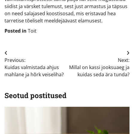
siidist ja värsket tulemust, sest just armastus ja täpsus
on need salajased koostisosad, mis eristavad hea
tarretise tõeliselt meeldejäävast elamusest.
Posted in
Toit
Navigeerimine
Previous:
Next:
Kuidas valmistada ahjus
Millal on kassi jooksuaeg ja
mahlane ja hõrk veiseliha?
kuidas seda ära tunda?
Seotud postitused