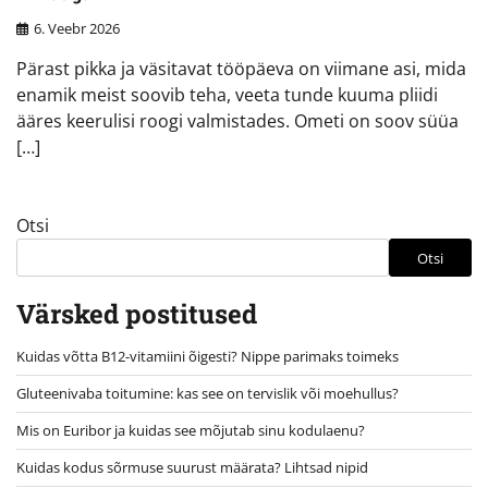
6. Veebr 2026
Pärast pikka ja väsitavat tööpäeva on viimane asi, mida
enamik meist soovib teha, veeta tunde kuuma pliidi
ääres keerulisi roogi valmistades. Ometi on soov süüa
[…]
Otsi
Otsi
Värsked postitused
Kuidas võtta B12-vitamiini õigesti? Nippe parimaks toimeks
Gluteenivaba toitumine: kas see on tervislik või moehullus?
Mis on Euribor ja kuidas see mõjutab sinu kodulaenu?
Kuidas kodus sõrmuse suurust määrata? Lihtsad nipid