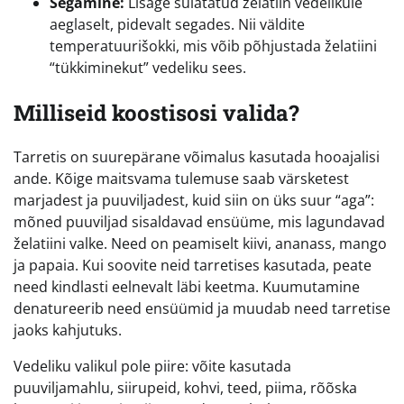
Segamine:
Lisage sulatatud želatiin vedelikule
aeglaselt, pidevalt segades. Nii väldite
temperatuurišokki, mis võib põhjustada želatiini
“tükkiminekut” vedeliku sees.
Milliseid koostisosi valida?
Tarretis on suurepärane võimalus kasutada hooajalisi
ande. Kõige maitsvama tulemuse saab värsketest
marjadest ja puuviljadest, kuid siin on üks suur “aga”:
mõned puuviljad sisaldavad ensüüme, mis lagundavad
želatiini valke. Need on peamiselt kiivi, ananass, mango
ja papaia. Kui soovite neid tarretises kasutada, peate
need kindlasti eelnevalt läbi keetma. Kuumutamine
denatureerib need ensüümid ja muudab need tarretise
jaoks kahjutuks.
Vedeliku valikul pole piire: võite kasutada
puuviljamahlu, siirupeid, kohvi, teed, piima, rõõska