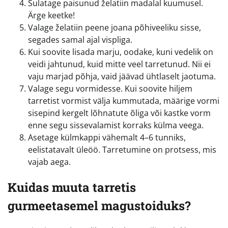
Sulatage paisunud želatiin madalal kuumusel.
Ärge keetke!
Valage želatiin peene joana põhiveeliku sisse,
segades samal ajal vispliga.
Kui soovite lisada marju, oodake, kuni vedelik on
veidi jahtunud, kuid mitte veel tarretunud. Nii ei
vaju marjad põhja, vaid jäävad ühtlaselt jaotuma.
Valage segu vormidesse. Kui soovite hiljem
tarretist vormist välja kummutada, määrige vormi
sisepind kergelt lõhnatute õliga või kastke vorm
enne segu sissevalamist korraks külma veega.
Asetage külmkappi vähemalt 4–6 tunniks,
eelistatavalt üleöö. Tarretumine on protsess, mis
vajab aega.
Kuidas muuta tarretis
gurmeetasemel magustoiduks?