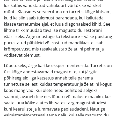
lusikatäis vahustatud vahukoort või tükike värsket
münti. Klaasides serveerituna on tarretis kõige lihtsam,
kuid ka siin saab tulemust parandada, kui kallutada
klaase tarretumise ajal, et luua diagonaalsed kihid. See
lihtne trikk muudab tavalise magustoidu restorani
vääriliseks. Ärge unustage ka tekstuure – väike puistang
purustatud pähkleid või röstitud mandlilaaste lisab
krõmpsuvust, mis tasakaalustab želatiini pehmet ja
võdisevat olemust.
Lõpetuseks, ärge kartke eksperimenteerida. Tarretis on
üks kõige andestavamaid magustoite, kui järgite
põhireegleid. Iga katsetus annab teile parema
tunnetuse sellest, kuidas temperatuur ja želatiini kogus
koos mängivad. Kui olete need põhitõed selgeks
saanud, avaneb teie ees lõputu võimaluste maailm, kus
saate luua kõike alates lihtsatest argimagustoitudest
kuni keeruliste ja lummavate peolaudadeni. Nautige
valmistamisprotsessi sama palju kui selle magustoidu