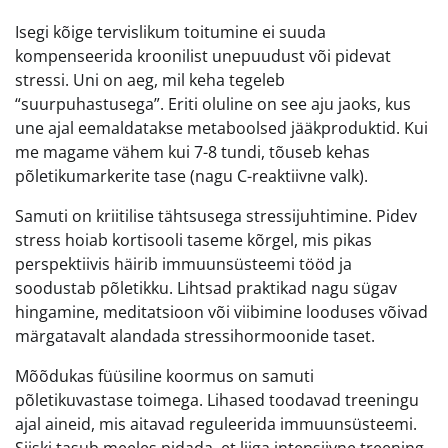
Isegi kõige tervislikum toitumine ei suuda
kompenseerida kroonilist unepuudust või pidevat
stressi. Uni on aeg, mil keha tegeleb
“suurpuhastusega”. Eriti oluline on see aju jaoks, kus
une ajal eemaldatakse metaboolsed jääkproduktid. Kui
me magame vähem kui 7-8 tundi, tõuseb kehas
põletikumarkerite tase (nagu C-reaktiivne valk).
Samuti on kriitilise tähtsusega stressijuhtimine. Pidev
stress hoiab kortisooli taseme kõrgel, mis pikas
perspektiivis häirib immuunsüsteemi tööd ja
soodustab põletikku. Lihtsad praktikad nagu sügav
hingamine, meditatsioon või viibimine looduses võivad
märgatavalt alandada stressihormoonide taset.
Mõõdukas füüsiline koormus on samuti
põletikuvastase toimega. Lihased toodavad treeningu
ajal aineid, mis aitavad reguleerida immuunsüsteemi.
Siiski tasub meeles pidada, et liiga intensiivne treening