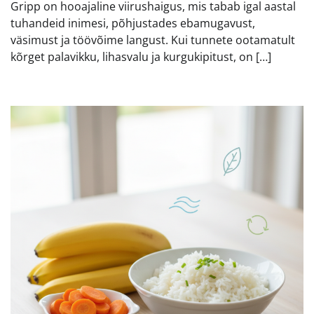
Gripp on hooajaline viirushaigus, mis tabab igal aastal
tuhandeid inimesi, põhjustades ebamugavust,
väsimust ja töövõime langust. Kui tunnete ootamatult
kõrget palavikku, lihasvalu ja kurgukipitust, on […]