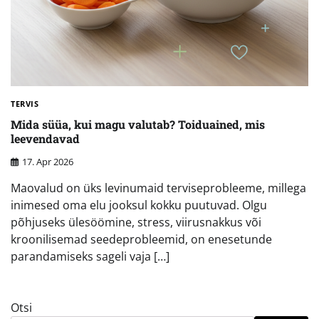
TERVIS
Mida süüa, kui magu valutab? Toiduained, mis
leevendavad
17. Apr 2026
Maovalud on üks levinumaid terviseprobleeme, millega
inimesed oma elu jooksul kokku puutuvad. Olgu
põhjuseks ülesöömine, stress, viirusnakkus või
kroonilisemad seedeprobleemid, on enesetunde
parandamiseks sageli vaja […]
Otsi