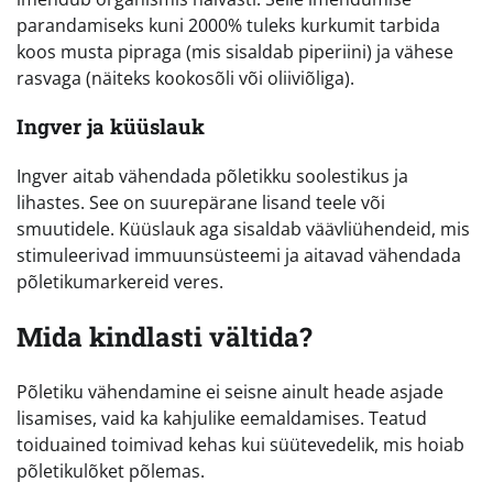
parandamiseks kuni 2000% tuleks kurkumit tarbida
koos musta pipraga (mis sisaldab piperiini) ja vähese
rasvaga (näiteks kookosõli või oliiviõliga).
Ingver ja küüslauk
Ingver aitab vähendada põletikku soolestikus ja
lihastes. See on suurepärane lisand teele või
smuutidele. Küüslauk aga sisaldab väävliühendeid, mis
stimuleerivad immuunsüsteemi ja aitavad vähendada
põletikumarkereid veres.
Mida kindlasti vältida?
Põletiku vähendamine ei seisne ainult heade asjade
lisamises, vaid ka kahjulike eemaldamises. Teatud
toiduained toimivad kehas kui süütevedelik, mis hoiab
põletikulõket põlemas.