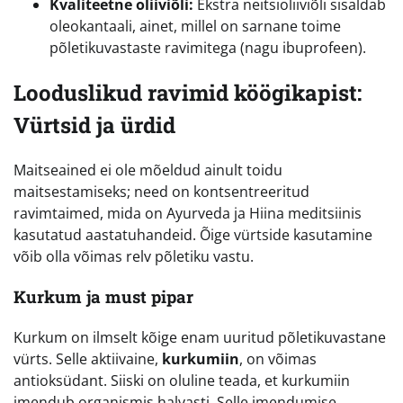
Kvaliteetne oliiviõli:
Ekstra neitsioliiviõli sisaldab
oleokantaali, ainet, millel on sarnane toime
põletikuvastaste ravimitega (nagu ibuprofeen).
Looduslikud ravimid köögikapist:
Vürtsid ja ürdid
Maitseained ei ole mõeldud ainult toidu
maitsestamiseks; need on kontsentreeritud
ravimtaimed, mida on Ayurveda ja Hiina meditsiinis
kasutatud aastatuhandeid. Õige vürtside kasutamine
võib olla võimas relv põletiku vastu.
Kurkum ja must pipar
Kurkum on ilmselt kõige enam uuritud põletikuvastane
vürts. Selle aktiivaine,
kurkumiin
, on võimas
antioksüdant. Siiski on oluline teada, et kurkumiin
imendub organismis halvasti. Selle imendumise