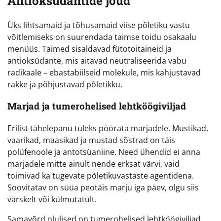
Antioksüdantide jõud
Üks lihtsamaid ja tõhusamaid viise põletiku vastu
võitlemiseks on suurendada taimse toidu osakaalu
menüüs. Taimed sisaldavad fütotoitaineid ja
antioksüdante, mis aitavad neutraliseerida vabu
radikaale – ebastabiilseid molekule, mis kahjustavad
rakke ja põhjustavad põletikku.
Marjad ja tumerohelised lehtköögiviljad
Erilist tähelepanu tuleks pöörata marjadele. Mustikad,
vaarikad, maasikad ja mustad sõstrad on täis
polüfenoole ja antotsüaniine. Need ühendid ei anna
marjadele mitte ainult nende erksat värvi, vaid
toimivad ka tugevate põletikuvastaste agentidena.
Soovitatav on süüa peotäis marju iga päev, olgu siis
värskelt või külmutatult.
Samavõrd olulised on tumerohelised lehtköögiviljad