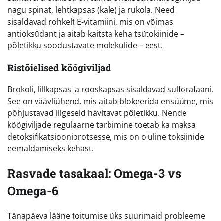
nagu spinat, lehtkapsas (kale) ja rukola. Need
sisaldavad rohkelt E-vitamiini, mis on võimas
antioksüdant ja aitab kaitsta keha tsütokiinide –
põletikku soodustavate molekulide – eest.
Ristõielised köögiviljad
Brokoli, lillkapsas ja rooskapsas sisaldavad sulforafaani.
See on väävliühend, mis aitab blokeerida ensüüme, mis
põhjustavad liigeseid hävitavat põletikku. Nende
köögiviljade regulaarne tarbimine toetab ka maksa
detoksifikatsiooniprotsesse, mis on oluline toksiinide
eemaldamiseks kehast.
Rasvade tasakaal: Omega-3 vs
Omega-6
Tänapäeva lääne toitumise üks suurimaid probleeme