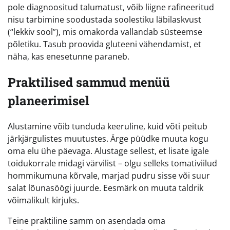
pole diagnoositud talumatust, võib liigne rafineeritud
nisu tarbimine soodustada soolestiku läbilaskvust
(“lekkiv sool”), mis omakorda vallandab süsteemse
põletiku. Tasub proovida gluteeni vähendamist, et
näha, kas enesetunne paraneb.
Praktilised sammud menüü
planeerimisel
Alustamine võib tunduda keeruline, kuid võti peitub
järkjärgulistes muutustes. Ärge püüdke muuta kogu
oma elu ühe päevaga. Alustage sellest, et lisate igale
toidukorrale midagi värvilist – olgu selleks tomativiilud
hommikumuna kõrvale, marjad pudru sisse või suur
salat lõunasöögi juurde. Eesmärk on muuta taldrik
võimalikult kirjuks.
Teine praktiline samm on asendada oma