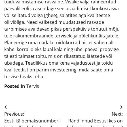
toiduvalmistamise rasvaine. Visake välja rafineeritud
päevalilleõli ja asendage see praadimisel kookosrasva
või selitatud võiga (ghee), salatites aga kvaliteetse
oliiviõliga. Need väikesed muudatused rasvade
tarbimises avaldavad pikas perspektiivis tohutut mõju
teie rakumembraanide tervisele ja põletikunäitajatele.
Planeerige oma nädala toidukorrad nii, et vähemalt
kahel korral oleks laual kala ning ühel päeval proovige
täiesti taimset toitu, mis on rikastatud läätsede või
ubadega. Teadlikkus oma keha vajadustest ja toidu
kvaliteedist on parim investeering, mida saate oma
tervise heaks teha.
Posted in
Tervis
Navigeerimine
Previous:
Next:
Eesti käibemaksunumber:
Rändlinnud Eestis: kes on