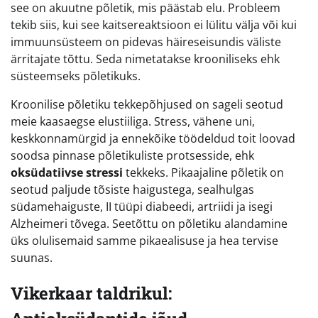
see on akuutne põletik, mis päästab elu. Probleem
tekib siis, kui see kaitsereaktsioon ei lülitu välja või kui
immuunsüsteem on pidevas häireseisundis väliste
ärritajate tõttu. Seda nimetatakse krooniliseks ehk
süsteemseks põletikuks.
Kroonilise põletiku tekkepõhjused on sageli seotud
meie kaasaegse elustiiliga. Stress, vähene uni,
keskkonnamürgid ja ennekõike töödeldud toit loovad
soodsa pinnase põletikuliste protsesside, ehk
oksüdatiivse stressi
tekkeks. Pikaajaline põletik on
seotud paljude tõsiste haigustega, sealhulgas
südamehaiguste, II tüüpi diabeedi, artriidi ja isegi
Alzheimeri tõvega. Seetõttu on põletiku alandamine
üks olulisemaid samme pikaealisuse ja hea tervise
suunas.
Vikerkaar taldrikul: