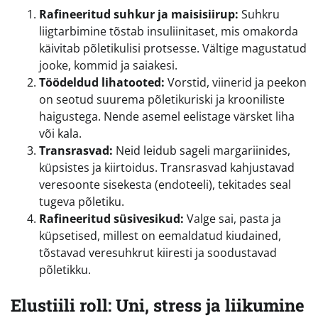
Rafineeritud suhkur ja maisisiirup:
Suhkru
liigtarbimine tõstab insuliinitaset, mis omakorda
käivitab põletikulisi protsesse. Vältige magustatud
jooke, kommid ja saiakesi.
Töödeldud lihatooted:
Vorstid, viinerid ja peekon
on seotud suurema põletikuriski ja krooniliste
haigustega. Nende asemel eelistage värsket liha
või kala.
Transrasvad:
Neid leidub sageli margariinides,
küpsistes ja kiirtoidus. Transrasvad kahjustavad
veresoonte sisekesta (endoteeli), tekitades seal
tugeva põletiku.
Rafineeritud süsivesikud:
Valge sai, pasta ja
küpsetised, millest on eemaldatud kiudained,
tõstavad veresuhkrut kiiresti ja soodustavad
põletikku.
Elustiili roll: Uni, stress ja liikumine