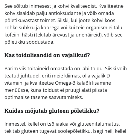
See sõltub inimesest ja kohvi kvaliteedist. Kvaliteetne
kohv sisaldab palju antioksüdante ja võib omada
põletikuvastast toimet. Siiski, kui joote kohvi koos
rohke suhkru ja koorega või kui teie organism ei talu
kofeiini hästi (tekitab ärevust ja unehäireid), võib see
põletikku soodustada.
Kas toidulisandid on vajalikud?
Parim viis toitaineid omastada on läbi toidu. Siiski võib
teatud juhtudel, eriti meie kliimas, olla vajalik D-
vitamiini ja kvaliteetse Omega-3 kalaõli lisamine
menüüsse, kuna toidust ei pruugi alati piisata
optimaalse taseme saavutamiseks.
Kuidas mõjutab gluteen põletikku?
Inimestel, kellel on tsöliaakia või gluteenitalumatus,
tekitab gluteen tugevat soolepõletikku. Isegi neil, kellel