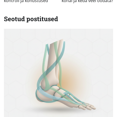
kontroll ja kohustused
kohal ja keda veel oodata?
Seotud postitused