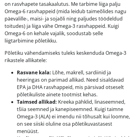
on rasvhapete tasakaalutus. Me tarbime liiga palju
Omega-6 rasvhappeid (mida leidub taimeõlides nagu
päevalille-, maisi- ja sojaõli ning paljudes töödeldud
toitudes) ja liiga vähe Omega-3 rasvhappeid. Kuigi
Omega-6 on kehale vajalik, soodustab selle
liigtarbimine põletikku.
Põletiku vähendamiseks tuleks keskenduda Omega-3
rikastele allikatele:
Rasvane kala:
Lõhe, makrell, sardiinid ja
heeringas on parimad allikad. Need sisaldavad
EPA ja DHA rasvhappeid, mis pärsivad otseselt
põletikuliste ainete tootmist kehas.
Taimsed allikad:
Kreeka pähklid, linaseemned,
tšiia seemned ja kanepiseemned. Kuigi taimne
Omega-3 (ALA) ei imendu nii tõhusalt kui loomne,
on see siiski oluline osa põletikuvastasest
menüüst.