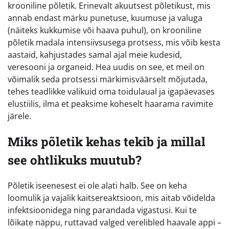
krooniline põletik. Erinevalt akuutsest põletikust, mis
annab endast märku punetuse, kuumuse ja valuga
(näiteks kukkumise või haava puhul), on krooniline
põletik madala intensiivsusega protsess, mis võib kesta
aastaid, kahjustades samal ajal meie kudesid,
veresooni ja organeid. Hea uudis on see, et meil on
võimalik seda protsessi märkimisväärselt mõjutada,
tehes teadlikke valikuid oma toidulaual ja igapäevases
elustiilis, ilma et peaksime koheselt haarama ravimite
järele.
Miks põletik kehas tekib ja millal
see ohtlikuks muutub?
Põletik iseenesest ei ole alati halb. See on keha
loomulik ja vajalik kaitsereaktsioon, mis aitab võidelda
infektsioonidega ning parandada vigastusi. Kui te
lõikate näppu, ruttavad valged verelibled haavale appi –