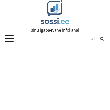
Skip
to
content
sinu igapäevane infokanal