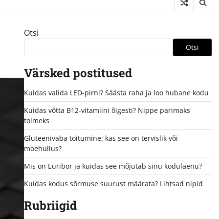
Otsi
Otsi
Värsked postitused
Kuidas valida LED-pirni? Säästa raha ja loo hubane kodu
Kuidas võtta B12-vitamiini õigesti? Nippe parimaks
toimeks
Gluteenivaba toitumine: kas see on tervislik või
moehullus?
Mis on Euribor ja kuidas see mõjutab sinu kodulaenu?
Kuidas kodus sõrmuse suurust määrata? Lihtsad nipid
Rubriigid