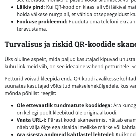
Läikiv pind:
Kui QR-kood on klaasi all või läikival ma
hoida väikese nurga all, et vältida otsepeegeldust 
Fookuse probleemid:
Puuduta oma telefoni ekraanil
teravustama.
Turvalisus ja riskid QR-koodide skan
Üks oluline aspekt, mida paljud kasutajad kipuvad unust
kuhu link meid viib, on see ideaalne vahend petturitele.
Petturid võivad kleepida enda QR-koodi avalikesse kohtade
suunates kasutajad võltsitud makselehekülgedele, kus var
mõnda põhilist reeglit:
Ole ettevaatlik tundmatute koodidega:
Ära kunagi
on kellegi poolt kleebitud üle originaalkoodi.
Vaata URL-i:
Pärast koodi skaneerimist näitab enami
näeb välja õige ega sisalda imelikke märke või kaht
Ära sisesta andmeid kahtlastel lehtedel:
Kui kood 