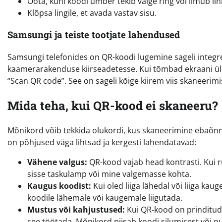
Oota, kuni koodi ümber tekib valge ring või ilmub lin
Klõpsa lingile, et avada vastav sisu.
Samsungi ja teiste tootjate lahendused
Samsungi telefonides on QR-koodi lugemine sageli integr
kaamerarakenduse kiirseadetesse. Kui tõmbad ekraani ülev
“Scan QR code”. See on sageli kõige kiirem viis skaneerim
Mida teha, kui QR-kood ei skaneeru?
Mõnikord võib tekkida olukordi, kus skaneerimine ebaõnne
on põhjused väga lihtsad ja kergesti lahendatavad:
Vähene valgus:
QR-kood vajab head kontrasti. Kui 
sisse taskulamp või mine valgemasse kohta.
Kaugus koodist:
Kui oled liiga lähedal või liiga kau
koodile lähemale või kaugemale liigutada.
Mustus või kahjustused:
Kui QR-kood on prinditud
see töötada. Mõnikord piisab koodi silumisest või p