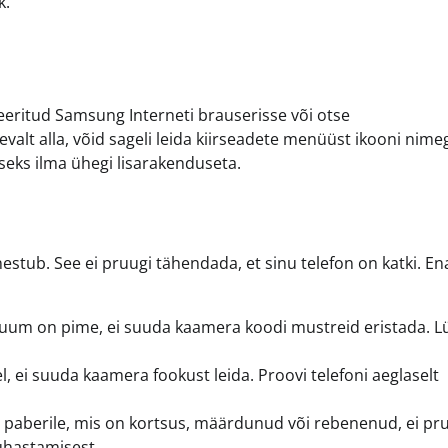
k.
eeritud Samsung Interneti brauserisse või otse
alt alla, võid sageli leida kiirseadete menüüst ikooni nime
iseks ilma ühegi lisarakenduseta.
stub. See ei pruugi tähendada, et sinu telefon on katki. E
ruum on pime, ei suuda kaamera koodi mustreid eristada. Lü
gel, ei suuda kaamera fookust leida. Proovi telefoni aeglaselt
 paberile, mis on kortsus, määrdunud või rebenenud, ei pr
uhastamisest.