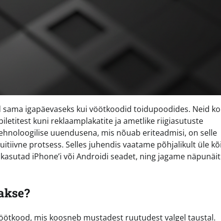
sama igapäevaseks kui vöötkoodid toidupoodides. Neid k
iletitest kuni reklaamplakatite ja ametlike riigiasutuste
hnoloogilise uuendusena, mis nõuab eriteadmisi, on selle
tuitiivne protsess. Selles juhendis vaatame põhjalikult üle kõ
s kasutad iPhone’i või Androidi seadet, ning jagame näpunäit
akse?
tkood, mis koosneb mustadest ruutudest valgel taustal.