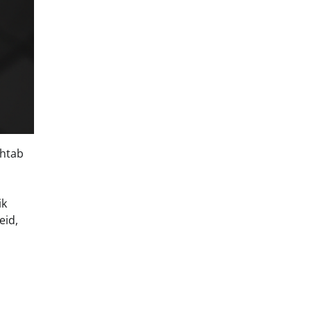
ohtab
ik
eid,