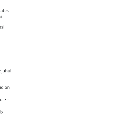
lates
i.
tsi
djuhul
ud on
ule –
ab