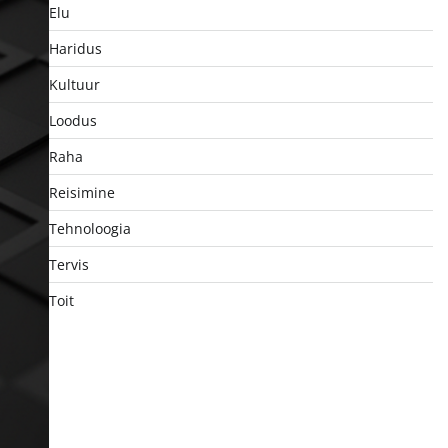
Elu
Haridus
Kultuur
Loodus
Raha
Reisimine
Tehnoloogia
Tervis
Toit