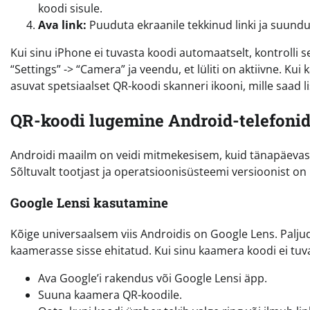
koodi sisule.
Ava link:
Puuduta ekraanile tekkinud linki ja suundu
Kui sinu iPhone ei tuvasta koodi automaatselt, kontrolli 
“Settings” -> “Camera” ja veendu, et lüliti on aktiivne. Ku
asuvat spetsiaalset QR-koodi skanneri ikooni, mille saad
QR-koodi lugemine Android-telefoni
Androidi maailm on veidi mitmekesisem, kuid tänapäevase
Sõltuvalt tootjast ja operatsioonisüsteemi versioonist on
Google Lensi kasutamine
Kõige universaalsem viis Androidis on Google Lens. Palju
kaamerasse sisse ehitatud. Kui sinu kaamera koodi ei tuva
Ava Google’i rakendus või Google Lensi äpp.
Suuna kaamera QR-koodile.