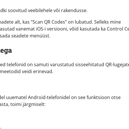
dki soovitud veebilehele või rakendusse.
seadete alt, kas “Scan QR Codes” on lubatud. Selleks mine
i kasutad vanemat iOS-i versiooni, võid kasutada ka Control C
 lisada seadete menüüst.
dega
d telefonid on samuti varustatud sisseehitatud QR-lugejat
 meetodid veidi erinevad.
del uuematel Android-telefonidel on see funktsioon otse
sta, toimi järgmiselt: