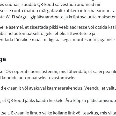
 ühes suunas, suudab QR-kood salvestada andmeid nii
äikesesse ruutu mahub märgatavalt rohkem informatsiooni – a
iste Wi-Fi võrgu ligipääsuandmete ja krüptovaluuta makseten
le asemel, et sisestada pikki veebiaadresse või otsida käsi
ab sind automaatselt õigele lehele. Ettevõtetele ja
ndada füüsiline maailm digitaalsega, muutes info jagamise
ga
e iOS-i operatsioonisüsteemi, mis tähendab, et sa ei pea ül
ud koodide automaatseks tuvastamiseks.
d ekraanilt või avakuval kaamerarakendus. Veendu, et valit
ii, et QR-kood jääks kaadri keskele. Ära klõpsa pildistamisnup
lt. Ekraanile ilmub väike kollane link või teavitus, mis viit