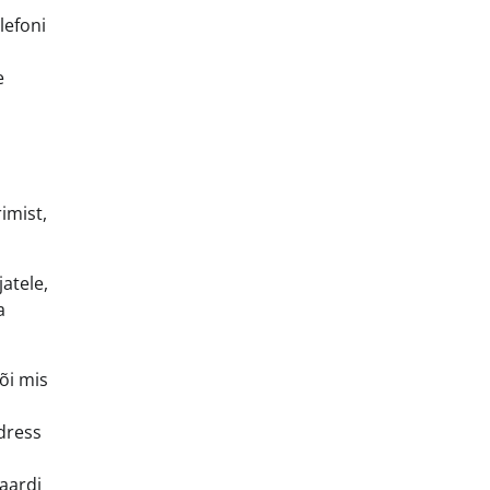
lefoni
e
imist,
atele,
a
õi mis
dress
kaardi