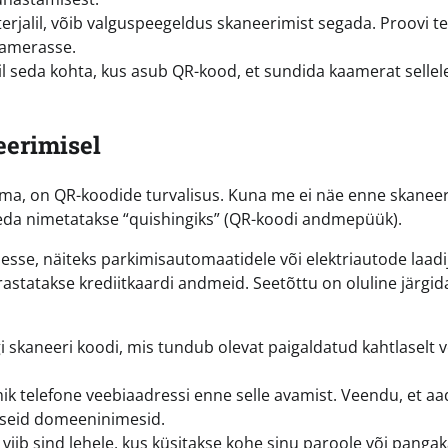
terjalil, võib valguspeegeldus skaneerimist segada. Proovi te
kaamerasse.
 seda kohta, kus asub QR-kood, et sundida kaamerat sellel
eerimisel
ama, on QR-koodide turvalisus. Kuna me ei näe enne skaneer
 Seda nimetatakse “quishingiks” (QR-koodi andmepüük).
sse, näiteks parkimisautomaatidele või elektriautode laadij
astatakse krediitkaardi andmeid. Seetõttu on oluline järgid
 skaneeri koodi, mis tundub olevat paigaldatud kahtlaselt v
k telefone veebiaadressi enne selle avamist. Veendu, et aa
laseid domeeninimesid.
viib sind lehele, kus küsitakse kohe sinu paroole või panga