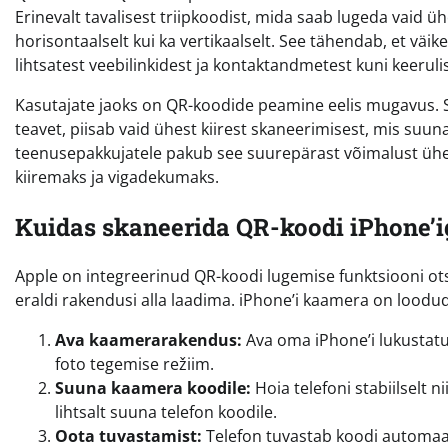
Erinevalt tavalisest triipkoodist, mida saab lugeda vaid
horisontaalselt kui ka vertikaalselt. See tähendab, et v
lihtsatest veebilinkidest ja kontaktandmetest kuni keerul
Kasutajate jaoks on QR-koodide peamine eelis mugavus. Sel
teavet, piisab vaid ühest kiirest skaneerimisest, mis suun
teenusepakkujatele pakub see suurepärast võimalust ühe
kiiremaks ja vigadekumaks.
Kuidas skaneerida QR-koodi iPhone’i
Apple on integreerinud QR-koodi lugemise funktsiooni ots
eraldi rakendusi alla laadima. iPhone’i kaamera on lood
Ava kaamerarakendus:
Ava oma iPhone’i lukustatu
foto tegemise režiim.
Suuna kaamera koodile:
Hoia telefoni stabiilselt n
lihtsalt suuna telefon koodile.
Oota tuvastamist:
Telefon tuvastab koodi automaatse