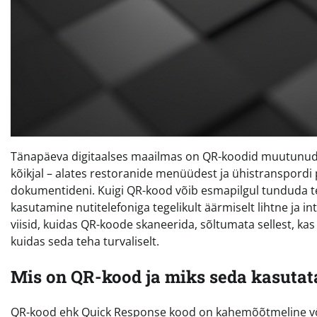
Tänapäeva digitaalses maailmas on QR-koodid muutunud 
kõikjal – alates restoranide menüüdest ja ühistranspordi p
dokumentideni. Kuigi QR-kood võib esmapilgul tunduda te
kasutamine nutitelefoniga tegelikult äärmiselt lihtne ja in
viisid, kuidas QR-koode skaneerida, sõltumata sellest, ka
kuidas seda teha turvaliselt.
Mis on QR-kood ja miks seda kasutat
QR-kood ehk Quick Response kood on kahemõõtmeline vöö