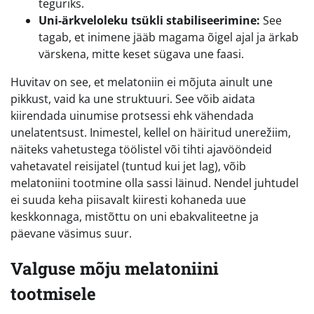
teguriks.
Uni-ärkveloleku tsükli stabiliseerimine:
See
tagab, et inimene jääb magama õigel ajal ja ärkab
värskena, mitte keset sügava une faasi.
Huvitav on see, et melatoniin ei mõjuta ainult une
pikkust, vaid ka une struktuuri. See võib aidata
kiirendada uinumise protsessi ehk vähendada
unelatentsust. Inimestel, kellel on häiritud unerežiim,
näiteks vahetustega töölistel või tihti ajavööndeid
vahetavatel reisijatel (tuntud kui jet lag), võib
melatoniini tootmine olla sassi läinud. Nendel juhtudel
ei suuda keha piisavalt kiiresti kohaneda uue
keskkonnaga, mistõttu on uni ebakvaliteetne ja
päevane väsimus suur.
Valguse mõju melatoniini
tootmisele