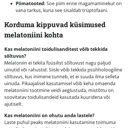
Piimatooted:
Soe piim enne magamaminekut on
vana tarkus, kuna see sisaldab trüptofaani.
Korduma kippuvad küsimused
melatoniini kohta
Kas melatoniini toidulisanditest võib tekkida
sõltuvus?
Melatoniin ei tekita füüsilist sõltuvust nagu paljud
uinutid või rahustid. Siiski võib tekkida psühholoogiline
sõltuvus, kus inimene tunneb, et ei suuda ilma selleta
uinuda. Pikaajalisel kasutamisel võib keha omaenda
melatoniini tootmine veidi aeglustuda, mistõttu on
soovitatav toidulisandeid kasutada kuuridena või
ajutiselt.
Kas melatoniini on ohutu anda lastele?
Laste puhul peaks melatoniini kasutamine toimuma