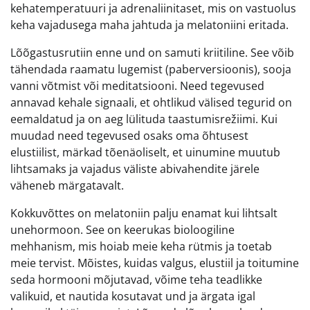
kehatemperatuuri ja adrenaliinitaset, mis on vastuolus
keha vajadusega maha jahtuda ja melatoniini eritada.
Lõõgastusrutiin enne und on samuti kriitiline. See võib
tähendada raamatu lugemist (paberversioonis), sooja
vanni võtmist või meditatsiooni. Need tegevused
annavad kehale signaali, et ohtlikud välised tegurid on
eemaldatud ja on aeg lülituda taastumisrežiimi. Kui
muudad need tegevused osaks oma õhtusest
elustiilist, märkad tõenäoliselt, et uinumine muutub
lihtsamaks ja vajadus väliste abivahendite järele
väheneb märgatavalt.
Kokkuvõttes on melatoniin palju enamat kui lihtsalt
unehormoon. See on keerukas bioloogiline
mehhanism, mis hoiab meie keha rütmis ja toetab
meie tervist. Mõistes, kuidas valgus, elustiil ja toitumine
seda hormooni mõjutavad, võime teha teadlikke
valikuid, et nautida kosutavat und ja ärgata igal