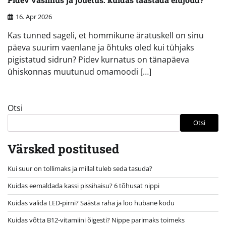
16. Apr 2026
Kas tunned sageli, et hommikune äratuskell on sinu
päeva suurim vaenlane ja õhtuks oled kui tühjaks
pigistatud sidrun? Pidev kurnatus on tänapäeva
ühiskonnas muutunud omamoodi […]
Otsi
Otsi
Värsked postitused
Kui suur on tollimaks ja millal tuleb seda tasuda?
Kuidas eemaldada kassi pissihaisu? 6 tõhusat nippi
Kuidas valida LED-pirni? Säästa raha ja loo hubane kodu
Kuidas võtta B12-vitamiini õigesti? Nippe parimaks toimeks