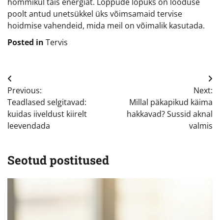
hommikul täis energiat. Lõppude lõpuks on looduse
poolt antud unetsükkel üks võimsamaid tervise
hoidmise vahendeid, mida meil on võimalik kasutada.
Posted in
Tervis
Navigeerimine
Previous:
Next:
Teadlased selgitavad:
Millal päkapikud käima
kuidas iiveldust kiirelt
hakkavad? Sussid aknal
leevendada
valmis
Seotud postitused