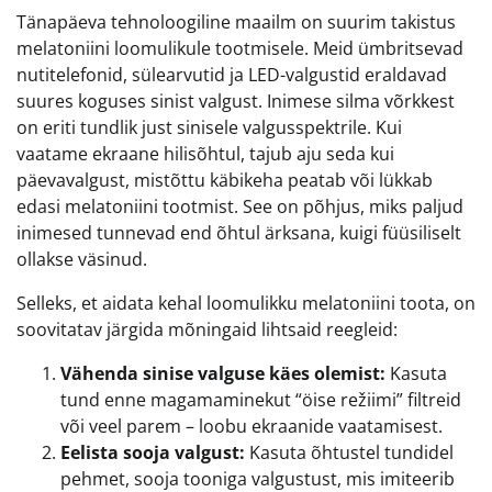
Tänapäeva tehnoloogiline maailm on suurim takistus
melatoniini loomulikule tootmisele. Meid ümbritsevad
nutitelefonid, sülearvutid ja LED-valgustid eraldavad
suures koguses sinist valgust. Inimese silma võrkkest
on eriti tundlik just sinisele valgusspektrile. Kui
vaatame ekraane hilisõhtul, tajub aju seda kui
päevavalgust, mistõttu käbikeha peatab või lükkab
edasi melatoniini tootmist. See on põhjus, miks paljud
inimesed tunnevad end õhtul ärksana, kuigi füüsiliselt
ollakse väsinud.
Selleks, et aidata kehal loomulikku melatoniini toota, on
soovitatav järgida mõningaid lihtsaid reegleid:
Vähenda sinise valguse käes olemist:
Kasuta
tund enne magamaminekut “öise režiimi” filtreid
või veel parem – loobu ekraanide vaatamisest.
Eelista sooja valgust:
Kasuta õhtustel tundidel
pehmet, sooja tooniga valgustust, mis imiteerib