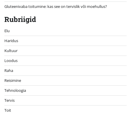
Gluteenivaba toitumine: kas see on tervislik või moehullus?
Rubriigid
Elu
Haridus
Kultuur
Loodus
Raha
Reisimine
Tehnoloogia
Tervis
Toit