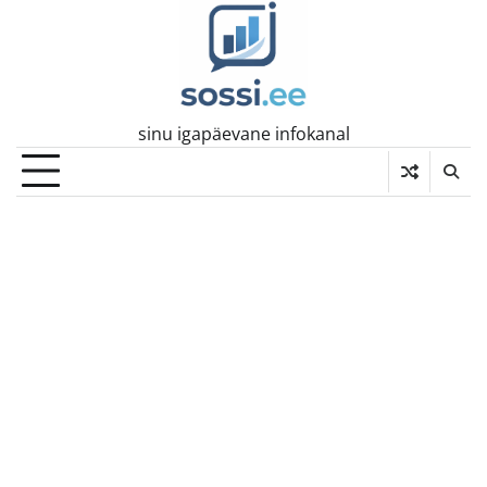
Skip
to
content
sinu igapäevane infokanal