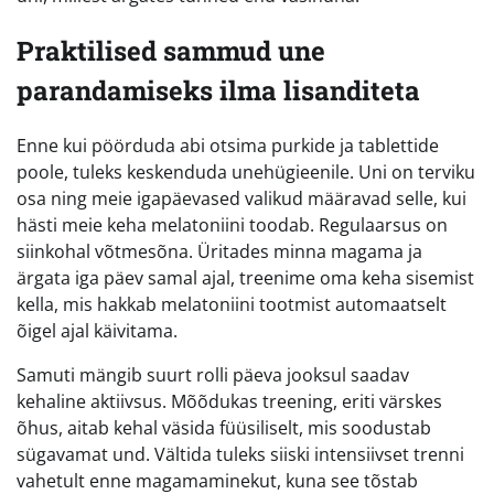
Praktilised sammud une
parandamiseks ilma lisanditeta
Enne kui pöörduda abi otsima purkide ja tablettide
poole, tuleks keskenduda unehügieenile. Uni on terviku
osa ning meie igapäevased valikud määravad selle, kui
hästi meie keha melatoniini toodab. Regulaarsus on
siinkohal võtmesõna. Üritades minna magama ja
ärgata iga päev samal ajal, treenime oma keha sisemist
kella, mis hakkab melatoniini tootmist automaatselt
õigel ajal käivitama.
Samuti mängib suurt rolli päeva jooksul saadav
kehaline aktiivsus. Mõõdukas treening, eriti värskes
õhus, aitab kehal väsida füüsiliselt, mis soodustab
sügavamat und. Vältida tuleks siiski intensiivset trenni
vahetult enne magamaminekut, kuna see tõstab