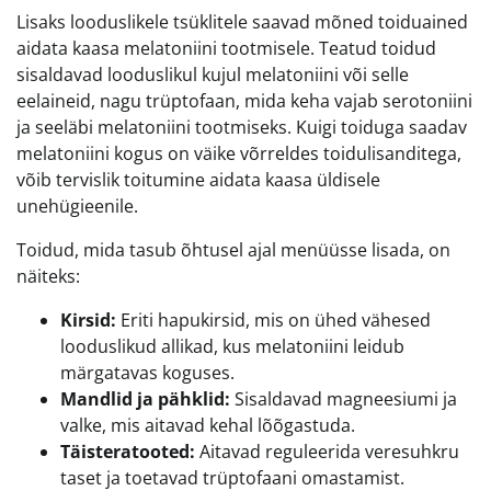
Lisaks looduslikele tsüklitele saavad mõned toiduained
aidata kaasa melatoniini tootmisele. Teatud toidud
sisaldavad looduslikul kujul melatoniini või selle
eelaineid, nagu trüptofaan, mida keha vajab serotoniini
ja seeläbi melatoniini tootmiseks. Kuigi toiduga saadav
melatoniini kogus on väike võrreldes toidulisanditega,
võib tervislik toitumine aidata kaasa üldisele
unehügieenile.
Toidud, mida tasub õhtusel ajal menüüsse lisada, on
näiteks:
Kirsid:
Eriti hapukirsid, mis on ühed vähesed
looduslikud allikad, kus melatoniini leidub
märgatavas koguses.
Mandlid ja pähklid:
Sisaldavad magneesiumi ja
valke, mis aitavad kehal lõõgastuda.
Täisteratooted:
Aitavad reguleerida veresuhkru
taset ja toetavad trüptofaani omastamist.