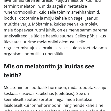
levinumaid tervisemuresid. Paljud meist on kuulnud
terminit melatoniin, mida sageli nimetatakse
“unehormooniks”, kuid selle toimimismehhanismid,
looduslik tootmine ja mõju kehale on sageli jäänud
müütide varju. Mõistmine, kuidas see väike molekul
meie ööpäevast rütmi juhib, on esimene samm parema
unekvaliteedi ja üldise heaolu suunas. Selles põhjalikus
ülevaates uurime melatoniini olemust, selle
reguleerimist ajus ja praktilisi viise, kuidas toetada oma
organismi loomulikku unetsüklit.
Mis on melatoniin ja kuidas see
tekib?
Melatoniin on looduslik hormoon, mida toodetakse aju
keskosas asuvas käbikehas (epifüüsis). See on
keemiliselt seotud serotoniiniga, mida tuntakse
laialdaselt kui “õnnehormooni”, ning nende kahe aine