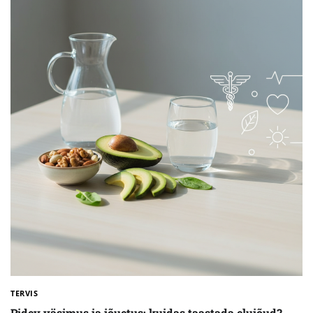
TERVIS
Pidev väsimus ja jõuetus: kuidas taastada elujõud?