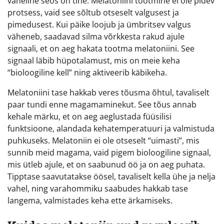
vaheline seos on tihe. Melatoniini tootmine ei ole pidev
protsess, vaid see sõltub otseselt valgusest ja
pimedusest. Kui päike loojub ja ümbritsev valgus
väheneb, saadavad silma võrkkesta rakud ajule
signaali, et on aeg hakata tootma melatoniini. See
signaal läbib hüpotalamust, mis on meie keha
“bioloogiline kell” ning aktiveerib käbikeha.
Melatoniini tase hakkab veres tõusma õhtul, tavaliselt
paar tundi enne magamaminekut. See tõus annab
kehale märku, et on aeg aeglustada füüsilisi
funktsioone, alandada kehatemperatuuri ja valmistuda
puhkuseks. Melatoniin ei ole otseselt “uimasti”, mis
sunnib meid magama, vaid pigem bioloogiline signaal,
mis ütleb ajule, et on saabunud öö ja on aeg puhata.
Tipptase saavutatakse öösel, tavaliselt kella ühe ja nelja
vahel, ning varahommiku saabudes hakkab tase
langema, valmistades keha ette ärkamiseks.