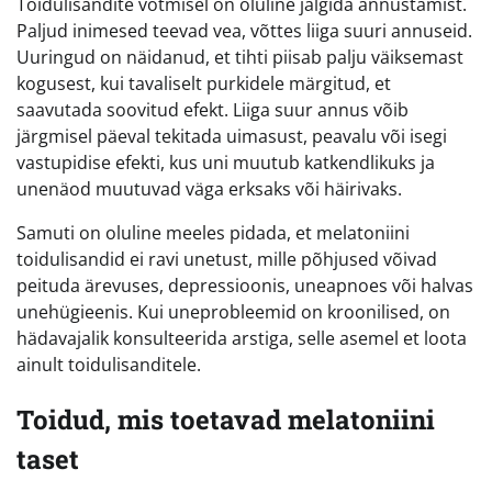
Toidulisandite võtmisel on oluline jälgida annustamist.
Paljud inimesed teevad vea, võttes liiga suuri annuseid.
Uuringud on näidanud, et tihti piisab palju väiksemast
kogusest, kui tavaliselt purkidele märgitud, et
saavutada soovitud efekt. Liiga suur annus võib
järgmisel päeval tekitada uimasust, peavalu või isegi
vastupidise efekti, kus uni muutub katkendlikuks ja
unenäod muutuvad väga erksaks või häirivaks.
Samuti on oluline meeles pidada, et melatoniini
toidulisandid ei ravi unetust, mille põhjused võivad
peituda ärevuses, depressioonis, uneapnoes või halvas
unehügieenis. Kui uneprobleemid on kroonilised, on
hädavajalik konsulteerida arstiga, selle asemel et loota
ainult toidulisanditele.
Toidud, mis toetavad melatoniini
taset