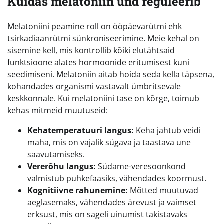
Kuidas melatoniin und reguleerib
Melatoniini peamine roll on ööpäevarütmi ehk
tsirkadiaanrütmi sünkroniseerimine. Meie kehal on
sisemine kell, mis kontrollib kõiki elutähtsaid
funktsioone alates hormoonide eritumisest kuni
seedimiseni. Melatoniin aitab hoida seda kella täpsena,
kohandades organismi vastavalt ümbritsevale
keskkonnale. Kui melatoniini tase on kõrge, toimub
kehas mitmeid muutuseid:
Kehatemperatuuri langus:
Keha jahtub veidi
maha, mis on vajalik sügava ja taastava une
saavutamiseks.
Vererõhu langus:
Südame-veresoonkond
valmistub puhkefaasiks, vähendades koormust.
Kognitiivne rahunemine:
Mõtted muutuvad
aeglasemaks, vähendades ärevust ja vaimset
erksust, mis on sageli uinumist takistavaks