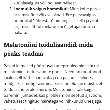
küünlavalgust või loojuvat päikest.
Loomulik valgus hommikul:
Mine kohe pärast
ärkamist õue või ava aknad. Ere päevavalgus
hommikul “lähtestab” bioloogilise kella ja aitab
järgmisel õhtul melatoniini õigel ajal tootma
hakata.
Melatoniini toidulisandid: mida
peaks teadma
Paljud inimesed pöörduvad uneprobleemide korral
melatoniini toidulisandite poole. Need on muutunud
laialdaselt kättesaadavaks ja on paljudes riikides
müügil käsimüügiravimina. Siiski on oluline mõista, et
toidulisand ei ole imerohi. Melatoniin aitab kõige
paremini juhtudel, kus probleem on seotud ajavööndi
vahetusest tingitud häiretega või nihkunud uneajaga.