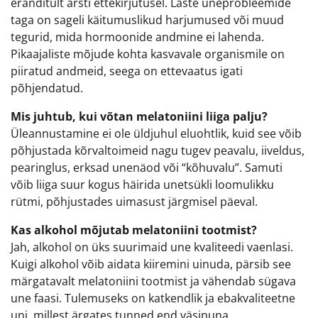
eranditult arsti ettekirjutusel. Laste uneprobleemide
taga on sageli käitumuslikud harjumused või muud
tegurid, mida hormoonide andmine ei lahenda.
Pikaajaliste mõjude kohta kasvavale organismile on
piiratud andmeid, seega on ettevaatus igati
põhjendatud.
Mis juhtub, kui võtan melatoniini liiga palju?
Üleannustamine ei ole üldjuhul eluohtlik, kuid see võib
põhjustada kõrvaltoimeid nagu tugev peavalu, iiveldus,
pearinglus, erksad unenäod või “kõhuvalu”. Samuti
võib liiga suur kogus häirida unetsükli loomulikku
rütmi, põhjustades uimasust järgmisel päeval.
Kas alkohol mõjutab melatoniini tootmist?
Jah, alkohol on üks suurimaid une kvaliteedi vaenlasi.
Kuigi alkohol võib aidata kiiremini uinuda, pärsib see
märgatavalt melatoniini tootmist ja vähendab sügava
une faasi. Tulemuseks on katkendlik ja ebakvaliteetne
uni, millest ärgates tunned end väsinuna.