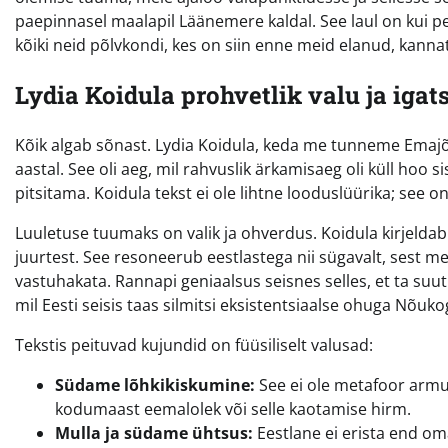
paepinnasel maalapil Läänemere kaldal. See laul on kui pe
kõiki neid põlvkondi, kes on siin enne meid elanud, kann
Lydia Koidula prohvetlik valu ja igat
Kõik algab sõnast. Lydia Koidula, keda me tunneme Emajõe
aastal. See oli aeg, mil rahvuslik ärkamisaeg oli küll ho
pitsitama. Koidula tekst ei ole lihtne looduslüürika; see o
Luuletuse tuumaks on valik ja ohverdus. Koidula kirjel
juurtest. See resoneerub eestlastega nii sügavalt, sest me
vastuhakata. Rannapi geniaalsus seisnes selles, et ta suuti
mil Eesti seisis taas silmitsi eksistentsiaalse ohuga Nõuk
Tekstis peituvad kujundid on füüsiliselt valusad:
Südame lõhkikiskumine:
See ei ole metafoor armuva
kodumaast eemalolek või selle kaotamise hirm.
Mulla ja südame ühtsus:
Eestlane ei erista end om