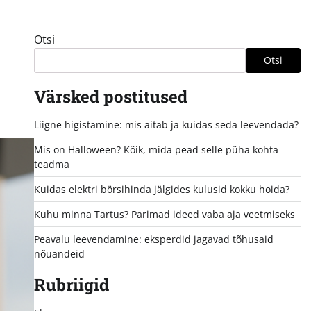
Otsi
Otsi
Värsked postitused
Liigne higistamine: mis aitab ja kuidas seda leevendada?
Mis on Halloween? Kõik, mida pead selle püha kohta
teadma
Kuidas elektri börsihinda jälgides kulusid kokku hoida?
Kuhu minna Tartus? Parimad ideed vaba aja veetmiseks
Peavalu leevendamine: eksperdid jagavad tõhusaid
nõuandeid
Rubriigid