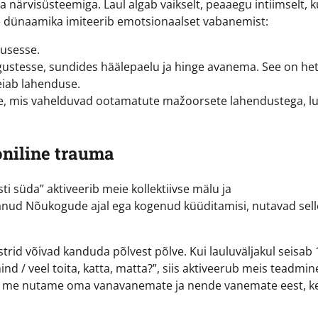
närvisüsteemiga. Laul algab vaikselt, peaaegu intiimselt, k
ee dünaamika imiteerib emotsionaalset vabanemist:
musesse.
ustesse, sundides häälepaelu ja hinge avanema. See on het
eiab lahenduse.
ke, mis vahelduvad ootamatute mažoorsete lahendustega, l
oniline trauma
ti süda” aktiveerib meie kollektiivse mälu ja
elanud Nõukogude ajal ega kogenud küüditamisi, nutavad sell
id võivad kanduda põlvest põlve. Kui lauluväljakul seisab 
ind / veel toita, katta, matta?”, siis aktiveerub meis teadmin
st; me nutame oma vanavanemate ja nende vanemate eest, k