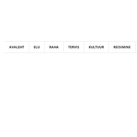
Skip
to
content
AVALEHT
ELU
RAHA
TERVIS
KULTUUR
REISIMINE