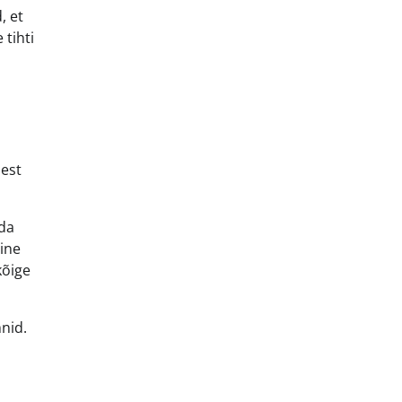
, et
 tihti
lest
nda
hine
kõige
nid.