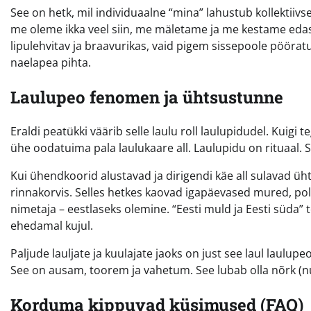
See on hetk, mil individuaalne “mina” lahustub kollektiivs
me oleme ikka veel siin, me mäletame ja me kestame edasi.
lipulehvitav ja braavurikas, vaid pigem sissepoole pööratu
naelapea pihta.
Laulupeo fenomen ja ühtsustunne
Eraldi peatükki väärib selle laulu roll laulupidudel. Kuigi
ühe oodatuima pala laulukaare all. Laulupidu on rituaal. 
Kui ühendkoorid alustavad ja dirigendi käe all sulavad üh
rinnakorvis. Selles hetkes kaovad igapäevased mured, poli
nimetaja – eestlaseks olemine. “Eesti muld ja Eesti süda”
ehedamal kujul.
Paljude lauljate ja kuulajate jaoks on just see laul laul
See on ausam, toorem ja vahetum. See lubab olla nõrk (nut
Korduma kippuvad küsimused (FAQ)