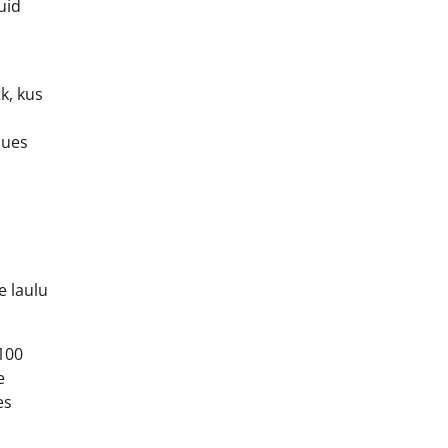
uid
k, kus
uues
e laulu
100
e
es