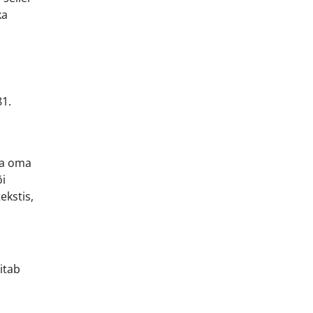
ka
81.
ma oma
õi
ekstis,
kitab