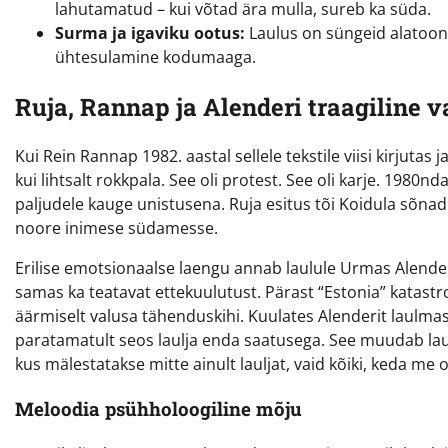
lahutamatud – kui võtad ära mulla, sureb ka süda.
Surma ja igaviku ootus:
Laulus on süngeid alatoone
ühtesulamine kodumaaga.
Ruja, Rannap ja Alenderi traagiline v
Kui Rein Rannap 1982. aastal sellele tekstile viisi kirjutas
kui lihtsalt rokkpala. See oli protest. See oli karje. 1980n
paljudele kauge unistusena. Ruja esitus tõi Koidula sõna
noore inimese südamesse.
Erilise emotsionaalse laengu annab laulule Urmas Alender
samas ka teatavat ettekuulutust. Pärast “Estonia” katastroo
äärmiselt valusa tähenduskihi. Kuulates Alenderit laulmas 
paratamatult seos laulja enda saatusega. See muudab la
kus mälestatakse mitte ainult lauljat, vaid kõiki, keda me
Meloodia psühholoogiline mõju