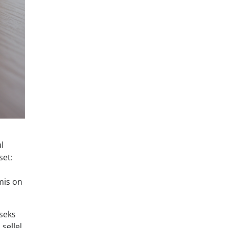
l
set:
mis on
seks
sellel