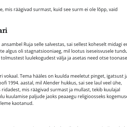
, mis räägivad surmast, kuid see surm ei ole lõpp, vaid
ari
 ja ansambel Ruja selle salvestas, sai sellest koheselt midagi
date algus oli stagnatsiooniaeg, mil lootus iseseisvusele tund
d tolmustest luulekogudest välja ja asetas need otse toonas
i vokaal. Tema hääles on kuulda meeletut pinget, igatsust j
fi 1994. aastal, mil Alender hukkus, sai see laul veel ühe,
ridadest, mis räägivad surmast ja mullast, tekib kuulajal
ulu kuulamise paljude jaoks peaaegu religioosseks kogemus
 oleme kaotanud.