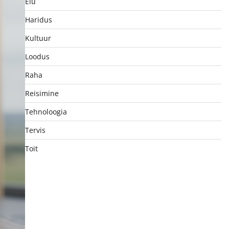
Elu
Haridus
Kultuur
Loodus
Raha
Reisimine
Tehnoloogia
Tervis
Toit