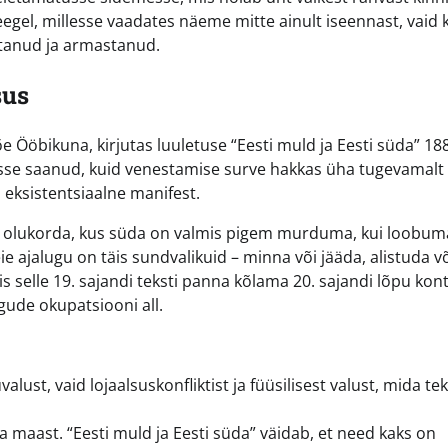
egel, millesse vaadates näeme mitte ainult iseennast, vaid 
atanud ja armastanud.
sus
 Ööbikuna, kirjutas luuletuse “Eesti muld ja Eesti süda” 18
o sisse saanud, kuid venestamise surve hakkas üha tugevamalt
n eksistentsiaalne manifest.
dab olukorda, kus süda on valmis pigem murduma, kui loobu
ie ajalugu on täis sundvalikuid – minna või jääda, alistuda v
s selle 19. sajandi teksti panna kõlama 20. sajandi lõpu kont
ogude okupatsiooni all.
lust, vaid lojaalsuskonfliktist ja füüsilisest valust, mida te
a maast. “Eesti muld ja Eesti süda” väidab, et need kaks on