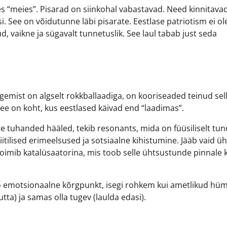
es “meies”. Pisarad on siinkohal vabastavad. Need kinnitavad
 See on võidutunne läbi pisarate. Eestlase patriotism ei ole
d, vaikne ja sügavalt tunnetuslik. See laul tabab just seda
 tegemist on algselt rokkballaadiga, on kooriseaded teinud sel
See on koht, kus eestlased käivad end “laadimas”.
te tuhanded hääled, tekib resonants, mida on füüsiliselt tu
itilised erimeelsused ja sotsiaalne kihistumine. Jääb vaid ü
 toimib katalüsaatorina, mis toob selle ühtsustunde pinnale 
upeo emotsionaalne kõrgpunkt, isegi rohkem kui ametlikud hüm
ta) ja samas olla tugev (laulda edasi).