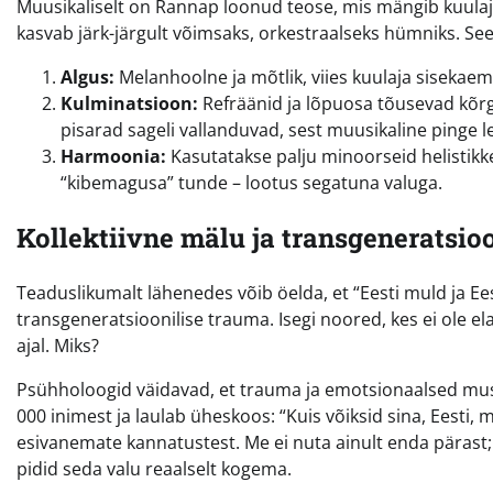
Muusikaliselt on Rannap loonud teose, mis mängib kuulaja 
kasvab järk-järgult võimsaks, orkestraalseks hümniks. S
Algus:
Melanhoolne ja mõtlik, viies kuulaja sisekae
Kulminatsioon:
Refräänid ja lõpuosa tõusevad kõrg
pisarad sageli vallanduvad, sest muusikaline pinge l
Harmoonia:
Kasutatakse palju minoorseid helistik
“kibemagusa” tunde – lootus segatuna valuga.
Kollektiivne mälu ja transgeneratsio
Teaduslikumalt lähenedes võib öelda, et “Eesti muld ja Ees
transgeneratsioonilise trauma. Isegi noored, kes ei ole 
ajal. Miks?
Psühholoogid väidavad, et trauma ja emotsionaalsed mustr
000 inimest ja laulab üheskoos: “Kuis võiksid sina, Eesti, m
esivanemate kannatustest. Me ei nuta ainult enda pära
pidid seda valu reaalselt kogema.