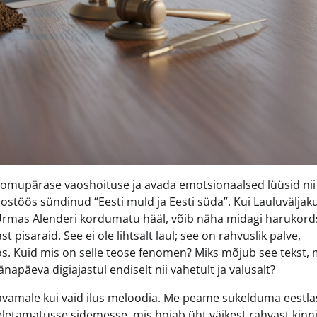
oomupärase vaoshoituse ja avada emotsionaalsed lüüsid nii
ostöös sündinud “Eesti muld ja Eesti süda”. Kui Lauluväljaku
 Urmas Alenderi kordumatu hääl, võib näha midagi harukord
isaraid. See ei ole lihtsalt laul; see on rahvuslik palve,
s. Kuid mis on selle teose fenomen? Miks mõjub see tekst, 
änapäeva digiajastul endiselt nii vahetult ja valusalt?
avamale kui vaid ilus meloodia. Me peame sukelduma eestla
letamatusse sidemesse, mis hoiab üht väikest rahvast kinni 