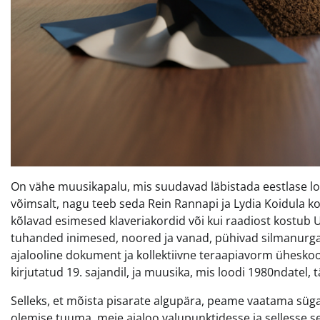
On vähe muusikapalu, mis suudavad läbistada eestlase l
võimsalt, nagu teeb seda Rein Rannapi ja Lydia Koidula ko
kõlavad esimesed klaveriakordid või kui raadiost kostub
tuhanded inimesed, noored ja vanad, pühivad silmanurgast p
ajalooline dokument ja kollektiivne teraapiavorm üheskoo
kirjutatud 19. sajandil, ja muusika, mis loodi 1980ndatel, t
Selleks, et mõista pisarate algupära, peame vaatama süg
olemise tuuma, meie ajaloo valupunktidesse ja sellesse se