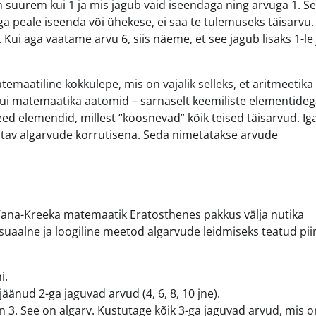
 suurem kui 1 ja mis jagub vaid iseendaga ning arvuga 1. S
 peale iseenda või ühekese, ei saa te tulemuseks täisarvu.
Kui aga vaatame arvu 6, siis näeme, et see jagub lisaks 1-le 
temaatiline kokkulepe, mis on vajalik selleks, et aritmeetika
kui matemaatika aatomid – sarnaselt keemiliste elementideg
d elemendid, millest “koosnevad” kõik teised täisarvud. Ig
itatav algarvude korrutisena. Seda nimetatakse arvude
? Vana-Kreeka matemaatik Eratosthenes pakkus välja nutika
uaalne ja loogiline meetod algarvude leidmiseks teatud piir
i.
äänud 2-ga jaguvad arvud (4, 6, 8, 10 jne).
n 3. See on algarv. Kustutage kõik 3-ga jaguvad arvud, mis o