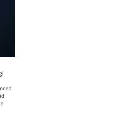
gi
 need
id
ne