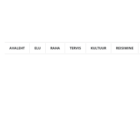
Skip
to
content
AVALEHT
ELU
RAHA
TERVIS
KULTUUR
REISIMINE