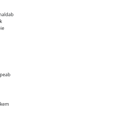
imaldab
k
ie
t peab
ohkem