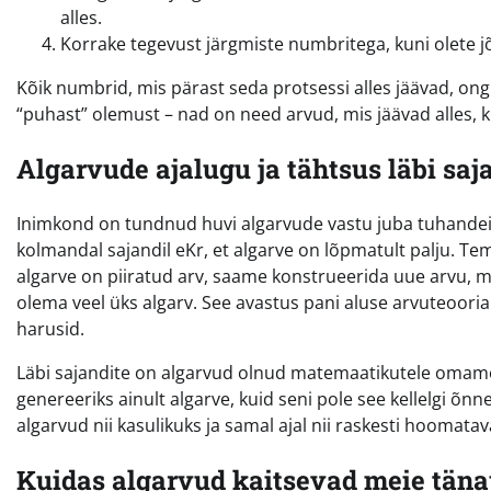
alles.
Korrake tegevust järgmiste numbritega, kuni olete 
Kõik numbrid, mis pärast seda protsessi alles jäävad, ong
“puhast” olemust – nad on need arvud, mis jäävad alles,
Algarvude ajalugu ja tähtsus läbi saj
Inimkond on tundnud huvi algarvude vastu juba tuhandei
kolmandal sajandil eKr, et algarve on lõpmatult palju. Tem
algarve on piiratud arv, saame konstrueerida uue arvu, m
olema veel üks algarv. See avastus pani aluse arvuteoori
harusid.
Läbi sajandite on algarvud olnud matemaatikutele omamoo
genereeriks ainult algarve, kuid seni pole see kellelgi õn
algarvud nii kasulikuks ja samal ajal nii raskesti hoomatav
Kuidas algarvud kaitsevad meie tän