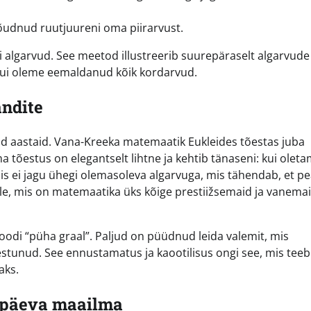
jõudnud ruutjuureni oma piirarvust.
i algarvud. See meetod illustreerib suurepäraselt algarvude
 kui oleme eemaldanud kõik kordarvud.
andite
d aastaid. Vana-Kreeka matemaatik Eukleides tõestas juba
a tõestus on elegantselt lihtne ja kehtib tänaseni: kui oleta
is ei jagu ühegi olemasoleva algarvuga, mis tähendab, et p
ale, mis on matemaatika üks kõige prestiižsemaid ja vanema
di “püha graal”. Paljud on püüdnud leida valemit, mis
nestunud. See ennustamatus ja kaootilisus ongi see, mis teeb
aks.
apäeva maailma