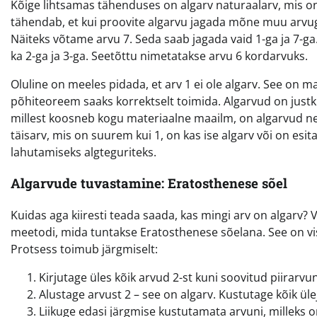
Kõige lihtsamas tähenduses on algarv naturaalarv, mis on
tähendab, et kui proovite algarvu jagada mõne muu arvuga
Näiteks võtame arvu 7. Seda saab jagada vaid 1-ga ja 7-ga. 
ka 2-ga ja 3-ga. Seetõttu nimetatakse arvu 6 kordarvuks.
Oluline on meeles pidada, et arv 1 ei ole algarv. See on ma
põhiteoreem saaks korrektselt toimida. Algarvud on just
millest koosneb kogu materiaalne maailm, on algarvud nee
täisarv, mis on suurem kui 1, on kas ise algarv või on es
lahutamiseks algteguriteks.
Algarvude tuvastamine: Eratosthenese sõel
Kuidas aga kiiresti teada saada, kas mingi arv on algarv
meetodi, mida tuntakse Eratosthenese sõelana. See on vis
Protsess toimub järgmiselt:
Kirjutage üles kõik arvud 2-st kuni soovitud piirarvun
Alustage arvust 2 – see on algarv. Kustutage kõik ülej
Liikuge edasi järgmise kustutamata arvuni, milleks o