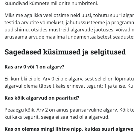
küündivad kümnete miljonite numbriteni.
Miks me aga ikka veel otsime neid uusi, tohutu suuri alga
testida arvutite võimekust, jahutussüsteeme ja programme
uudishimu: otsides mustreid algarvude jaotuses, võivad
arusaama arvude maailma fundamentaalsetest seadustes
Sagedased küsimused ja selgitused
Kas arv 0 või 1 on algarv?
Ei, kumbki ei ole. Arv 0 ei ole algarv, sest sellel on lõpmat
algarvul olema täpselt kaks erinevat tegurit: 1 ja ta ise. K
Kas kõik algarvud on paaritud?
Peaaegu kõik. Arv 2 on ainus paarisarvuline algarv. Kõik 
kui kaks tegurit, seega ei saa nad olla algarvud.
Kas on olemas mingi lihtne nipp, kuidas suuri algarve k