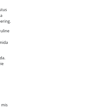
stus
ea
ering.
ruline
 mida
da.
eie
 mis