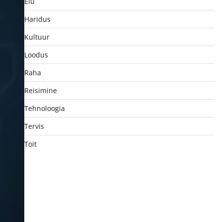
Elu
Haridus
Kultuur
Loodus
Raha
Reisimine
Tehnoloogia
Tervis
Toit