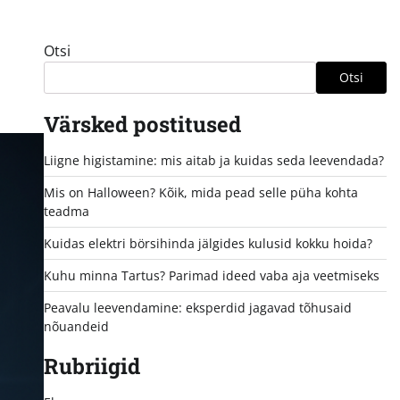
Otsi
Otsi
Värsked postitused
Liigne higistamine: mis aitab ja kuidas seda leevendada?
Mis on Halloween? Kõik, mida pead selle püha kohta
teadma
Kuidas elektri börsihinda jälgides kulusid kokku hoida?
Kuhu minna Tartus? Parimad ideed vaba aja veetmiseks
Peavalu leevendamine: eksperdid jagavad tõhusaid
nõuandeid
Rubriigid