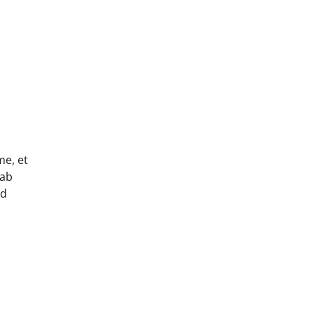
me, et
eab
id