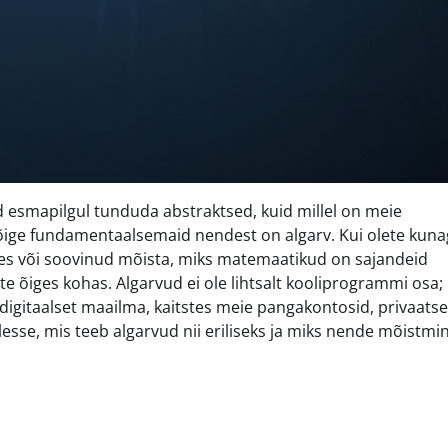
 esmapilgul tunduda abstraktsed, kuid millel on meie
õige fundamentaalsemaid nendest on algarv. Kui olete kuna
s või soovinud mõista, miks matemaatikud on sajandeid
 õiges kohas. Algarvud ei ole lihtsalt kooliprogrammi osa;
igitaalset maailma, kaitstes meie pangakontosid, privaatse
llesse, mis teeb algarvud nii eriliseks ja miks nende mõistmi