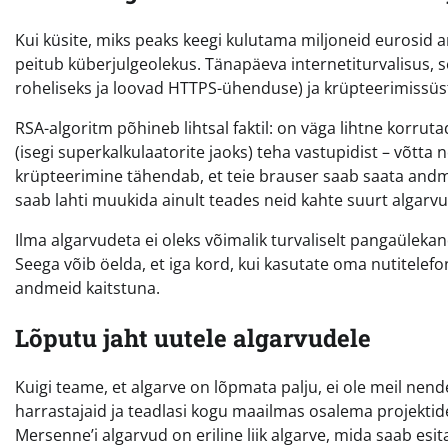
Kui küsite, miks peaks keegi kulutama miljoneid eurosid arv
peitub küberjulgeolekus. Tänapäeva internetiturvalisus, 
roheliseks ja loovad HTTPS-ühenduse) ja krüpteerimissüs
RSA-algoritm põhineb lihtsal faktil: on väga lihtne korru
(isegi superkalkulaatorite jaoks) teha vastupidist – võtta
krüpteerimine tähendab, et teie brauser saab saata andm
saab lahti muukida ainult teades neid kahte suurt algar
Ilma algarvudeta ei oleks võimalik turvaliselt pangaüleka
Seega võib öelda, et iga kord, kui kasutate oma nutitelefo
andmeid kaitstuna.
Lõputu jaht uutele algarvudele
Kuigi teame, et algarve on lõpmata palju, ei ole meil nend
harrastajaid ja teadlasi kogu maailmas osalema projekti
Mersenne’i algarvud on eriline liik algarve, mida saab esit