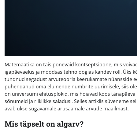
Matemaatika on täis põnevaid kontseptsioone, mis võivad
igapäevaelus ja moodsas tehnoloogias kandev roll. Üks k
tundnud segadust arvuteooria keerukamate nüansside ee
pühendanud oma elu nende numbrite uurimisele, siis olete
on universumi ehitusplokid, mis hoiavad koos tänapäeva d
sõnumeid ja riiklikke saladusi. Selles artiklis süveneme se
avab ukse sügavamale arusaamale arvude maailmast.
Mis täpselt on algarv?