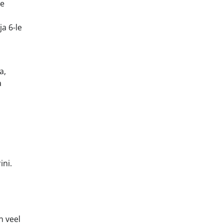
ee
ja 6-le
a,
a
ini.
n veel