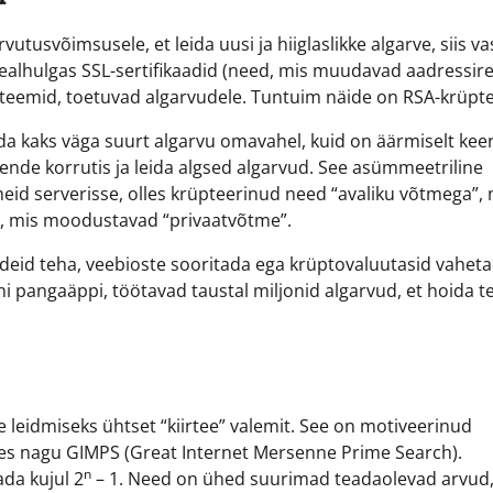
utusvõimsusele, et leida uusi ja hiiglaslikke algarve, siis va
sealhulgas SSL-sertifikaadid (need, mis muudavad aadressir
teemid, toetuvad algarvudele. Tuntuim näide on RSA-krüpte
tada kaks väga suurt algarvu omavahel, kuid on äärmiselt kee
 nende korrutis ja leida algsed algarvud. See asümmeetriline
eid serverisse, olles krüpteerinud need “avaliku võtmega”,
vu, mis moodustavad “privaatvõtme”.
ndeid teha, veebioste sooritada ega krüptovaluutasid vaheta
ni pangaäppi, töötavad taustal miljonid algarvud, et hoida t
e leidmiseks ühtset “kiirtee” valemit. See on motiveerinud
des nagu GIMPS (Great Internet Mersenne Prime Search).
n
ada kujul 2
– 1. Need on ühed suurimad teadaolevad arvud,