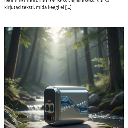
leidmine muutunud tõeliseks väljakutseks. Kui sa
kirjutad teksti, mida keegi ei […]