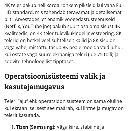
4K teler pakub neli korda rohkem piksleid kui vana Full
HD standard, mis tähendab teravamat ja detailsemat
pilti. Arvestades, et enamik voogedastusteenuseid
(Netflix, YouTube jne) pakub suurt osa oma sisust 4K
kvaliteedis, on 4K teler tulevikukindel investeering. 8K
telerid on hetkel veel suhteliselt kallid ja 8K sisu on
väga vähe, mistõttu tasub 8K peale mõelda vaid juhul,
kui ostate väga suure ekraaniga teleri (üle 75 tolli) ja
soovite tehnoloogilist tipptaset.
Operatsioonisüsteemi valik ja
kasutajamugavus
Teleri “aju” ehk operatsioonisüsteem on sama oluline
kui ekraan ise, sest see määrab, kui lihtne ja mugav on
telerit kasutada.
Tizen (Samsung):
Väga kiire, stabiilne ja