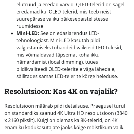
elutruud ja eredad värvid. QLED-telerid on sageli
eredamad kui OLED-telerid, mis teeb neist
suurepärase valiku päikesepaistelistesse
ruumidesse.
Mini-LED:
See on edasiarendus LED-
tehnoloogiast. Mini-LED kasutab pildi
valgustamiseks tuhandeid väikseid LED-tulesid,
mis võimaldavad täpsemat kohalikku
hämardamist (local dimming), tuues
pildikvaliteedi OLED-teleritele väga lähedale,
säilitades samas LED-telerite kõrge heleduse.
Resolutsioon: Kas 4K on vajalik?
Resolutsioon määrab pildi detailsuse. Praegusel turul
on standardiks saanud 4K Ultra HD resolutsioon (3840
x 2160 pikslit). Kuigi on olemas ka 8K-telerid, on 4K
enamiku kodukasutajate jaoks kõige mõistlikum valik.