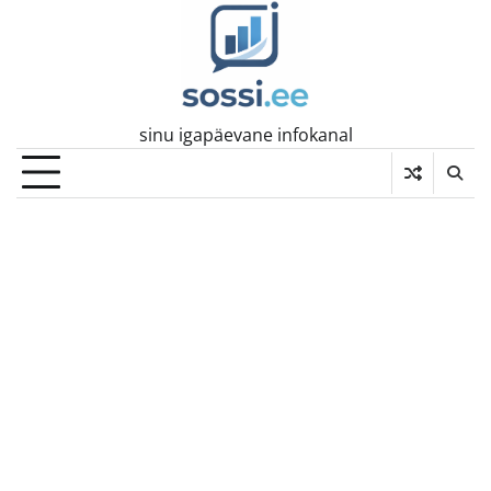
Skip
to
content
sinu igapäevane infokanal