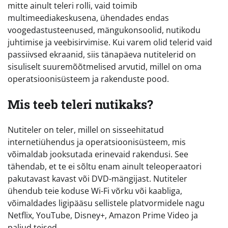
mitte ainult teleri rolli, vaid toimib
multimeediakeskusena, ühendades endas
voogedastusteenused, mängukonsoolid, nutikodu
juhtimise ja veebisirvimise. Kui varem olid telerid vaid
passiivsed ekraanid, siis tänapäeva nutitelerid on
sisuliselt suuremõõtmelised arvutid, millel on oma
operatsioonisüsteem ja rakenduste pood.
Mis teeb teleri nutikaks?
Nutiteler on teler, millel on sisseehitatud
internetiühendus ja operatsioonisüsteem, mis
võimaldab jooksutada erinevaid rakendusi. See
tähendab, et te ei sõltu enam ainult teleoperaatori
pakutavast kavast või DVD-mängijast. Nutiteler
ühendub teie koduse Wi-Fi võrku või kaabliga,
võimaldades ligipääsu sellistele platvormidele nagu
Netflix, YouTube, Disney+, Amazon Prime Video ja
paljud teised.