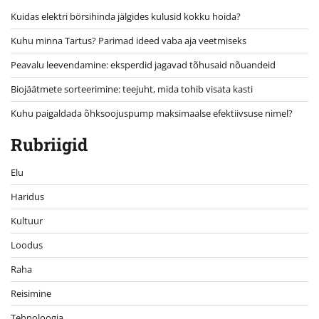
Kuidas elektri börsihinda jälgides kulusid kokku hoida?
Kuhu minna Tartus? Parimad ideed vaba aja veetmiseks
Peavalu leevendamine: eksperdid jagavad tõhusaid nõuandeid
Biojäätmete sorteerimine: teejuht, mida tohib visata kasti
Kuhu paigaldada õhksoojuspump maksimaalse efektiivsuse nimel?
Rubriigid
Elu
Haridus
Kultuur
Loodus
Raha
Reisimine
Tehnoloogia