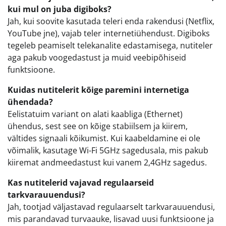
kui mul on juba digiboks?
Jah, kui soovite kasutada teleri enda rakendusi (Netflix,
YouTube jne), vajab teler internetiühendust. Digiboks
tegeleb peamiselt telekanalite edastamisega, nutiteler
aga pakub voogedastust ja muid veebipõhiseid
funktsioone.
Kuidas nutitelerit kõige paremini internetiga
ühendada?
Eelistatuim variant on alati kaabliga (Ethernet)
ühendus, sest see on kõige stabiilsem ja kiirem,
vältides signaali kõikumist. Kui kaabeldamine ei ole
võimalik, kasutage Wi-Fi 5GHz sagedusala, mis pakub
kiiremat andmeedastust kui vanem 2,4GHz sagedus.
Kas nutitelerid vajavad regulaarseid
tarkvarauuendusi?
Jah, tootjad väljastavad regulaarselt tarkvarauuendusi,
mis parandavad turvaauke, lisavad uusi funktsioone ja