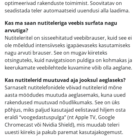
optimeerivad rakenduste toimimist. Soovitatav on
seadistada teler automaatseid uuendusi alla laadima.
Kas ma saan nutiteleriga veebis surfata nagu
arvutiga?
Nutiteleritel on sisseehitatud veebibrauser, kuid see ei
ole mõeldud intensiivseks igapäevaseks kasutamiseks
nagu arvuti brauser. See on mugav kiireteks
otsinguteks, kuid navigatsioon puldiga on kohmakas ja
keerukamate veebilehtede kuvamine võib olla aeglane.
Kas nutitelerid muutuvad aja jooksul aeglaseks?
Sarnaselt nutitelefonidele võivad nutitelerid mõne
aasta möödudes muutuda aeglasemaks, kuna uued
rakendused muutuvad nõudlikumaks. See on üks
põhjus, miks paljud kasutajad eelistavad hiljem osta
eraldi “voogedastuspulga” (nt Apple TV, Google
Chromecast või Nvidia Shield), mis muudab teleri
uuesti kiireks ja pakub paremat kasutajakogemust.