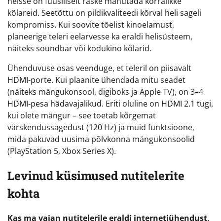
neisse on füüsiliselt raske mahutada korralikke
kõlareid. Seetõttu on pildikvaliteedi kõrval heli sageli
kompromiss. Kui soovite tõelist kinoelamust,
planeerige teleri eelarvesse ka eraldi helisüsteem,
näiteks soundbar või kodukino kõlarid.
Ühenduvuse osas veenduge, et teleril on piisavalt
HDMI-porte. Kui plaanite ühendada mitu seadet
(näiteks mängukonsool, digiboks ja Apple TV), on 3–4
HDMI-pesa hädavajalikud. Eriti oluline on HDMI 2.1 tugi,
kui olete mängur – see toetab kõrgemat
värskendussagedust (120 Hz) ja muid funktsioone,
mida pakuvad uusima põlvkonna mängukonsoolid
(PlayStation 5, Xbox Series X).
Levinud küsimused nutitelerite
kohta
Kas ma vajan nutitelerile eraldi internetiühendust,