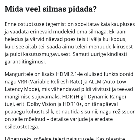
Mida veel silmas pidada?
Enne ostuotsuse tegemist on soovitatav käia kaupluses
ja vaadata erinevaid mudeleid oma silmaga. Ekraani
heledus ja värvid näevad poes teisiti välja kui kodus,
kuid see aitab teil saada aimu teleri menüüde kiirusest
ja puldi kasutusmugavusest. Samuti uurige kindlasti
garantiitingimusi.
Mänguritele on lisaks HDMI 2.1-le olulised funktsioonid
nagu VRR (Variable Refresh Rate) ja ALLM (Auto Low
Latency Mode), mis vähendavad pildi viivitust ja teevad
mängimise sujuvamaks. HDR (High Dynamic Range)
tugi, eriti Dolby Vision ja HDR10+, on tänapäeval
peaaegu kohustuslik, et nautida sisu nii, nagu režissöör
on selle mõelnud – detailse varjude ja eredate
esiletõstetega.
Lõpetuseks, mõelge teleri paigutusele. Kas plaanite