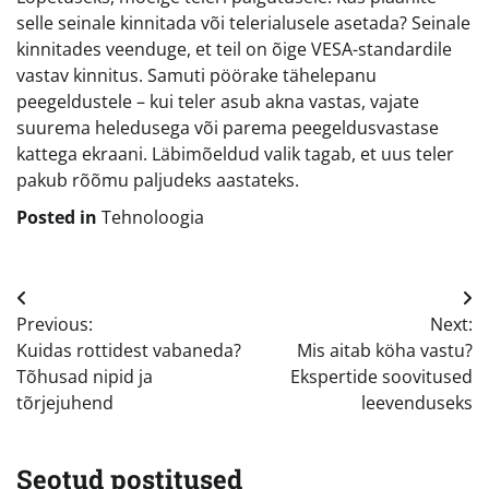
selle seinale kinnitada või telerialusele asetada? Seinale
kinnitades veenduge, et teil on õige VESA-standardile
vastav kinnitus. Samuti pöörake tähelepanu
peegeldustele – kui teler asub akna vastas, vajate
suurema heledusega või parema peegeldusvastase
kattega ekraani. Läbimõeldud valik tagab, et uus teler
pakub rõõmu paljudeks aastateks.
Posted in
Tehnoloogia
Navigeerimine
Previous:
Next:
Kuidas rottidest vabaneda?
Mis aitab köha vastu?
Tõhusad nipid ja
Ekspertide soovitused
tõrjejuhend
leevenduseks
Seotud postitused