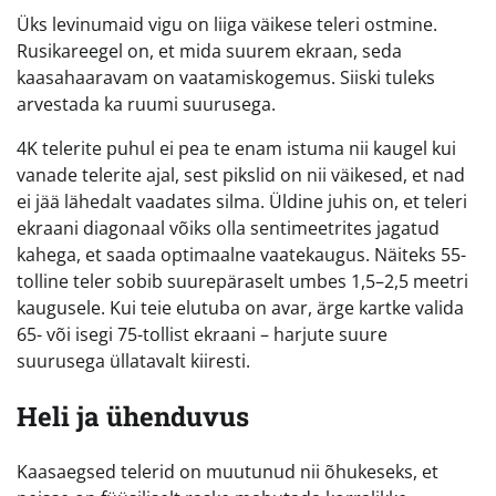
Üks levinumaid vigu on liiga väikese teleri ostmine.
Rusikareegel on, et mida suurem ekraan, seda
kaasahaaravam on vaatamiskogemus. Siiski tuleks
arvestada ka ruumi suurusega.
4K telerite puhul ei pea te enam istuma nii kaugel kui
vanade telerite ajal, sest pikslid on nii väikesed, et nad
ei jää lähedalt vaadates silma. Üldine juhis on, et teleri
ekraani diagonaal võiks olla sentimeetrites jagatud
kahega, et saada optimaalne vaatekaugus. Näiteks 55-
tolline teler sobib suurepäraselt umbes 1,5–2,5 meetri
kaugusele. Kui teie elutuba on avar, ärge kartke valida
65- või isegi 75-tollist ekraani – harjute suure
suurusega üllatavalt kiiresti.
Heli ja ühenduvus
Kaasaegsed telerid on muutunud nii õhukeseks, et