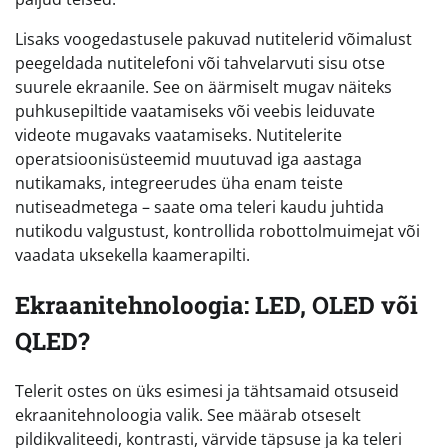
Lisaks voogedastusele pakuvad nutitelerid võimalust
peegeldada nutitelefoni või tahvelarvuti sisu otse
suurele ekraanile. See on äärmiselt mugav näiteks
puhkusepiltide vaatamiseks või veebis leiduvate
videote mugavaks vaatamiseks. Nutitelerite
operatsioonisüsteemid muutuvad iga aastaga
nutikamaks, integreerudes üha enam teiste
nutiseadmetega – saate oma teleri kaudu juhtida
nutikodu valgustust, kontrollida robottolmuimejat või
vaadata uksekella kaamerapilti.
Ekraanitehnoloogia: LED, OLED või
QLED?
Telerit ostes on üks esimesi ja tähtsamaid otsuseid
ekraanitehnoloogia valik. See määrab otseselt
pildikvaliteedi, kontrasti, värvide täpsuse ja ka teleri