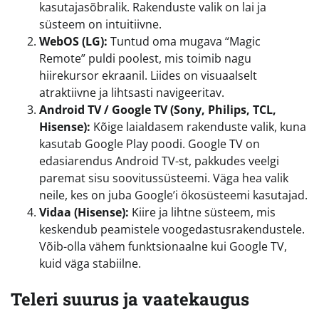
kasutajasõbralik. Rakenduste valik on lai ja
süsteem on intuitiivne.
WebOS (LG):
Tuntud oma mugava “Magic
Remote” puldi poolest, mis toimib nagu
hiirekursor ekraanil. Liides on visuaalselt
atraktiivne ja lihtsasti navigeeritav.
Android TV / Google TV (Sony, Philips, TCL,
Hisense):
Kõige laialdasem rakenduste valik, kuna
kasutab Google Play poodi. Google TV on
edasiarendus Android TV-st, pakkudes veelgi
paremat sisu soovitussüsteemi. Väga hea valik
neile, kes on juba Google’i ökosüsteemi kasutajad.
Vidaa (Hisense):
Kiire ja lihtne süsteem, mis
keskendub peamistele voogedastusrakendustele.
Võib-olla vähem funktsionaalne kui Google TV,
kuid väga stabiilne.
Teleri suurus ja vaatekaugus