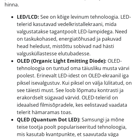
hinna.
LED/LCD:
See on kõige levinum tehnoloogia. LED-
telerid kasutavad vedelkristallekraani, mida
valgustatakse tagantpoolt LED-lampidega. Need
on taskukohased, energiatõhusad ja pakuvad
head heledust, mistõttu sobivad nad hästi
valgusküllastesse elutubadesse.
OLED (Organic Light Emitting Diode):
OLED-
tehnoloogia on tuntud oma täiusliku musta värvi
poolest. Erinevalt LED-idest on OLED-ekraanil iga
piksel isevalgustuv. Kui piksel on välja lülitatud, on
see täiesti must. See loob lõpmatu kontrasti ja
erakordselt sügavad värvid. OLED-telerid on
ideaalsed filmisõpradele, kes eelistavad vaadata
telerit hämaramas toas.
QLED (Quantum Dot LED):
Samsungi ja mõne
teise tootja poolt populariseeritud tehnoloogia,
mis kasutab kvantpunkte, et saavutada väga