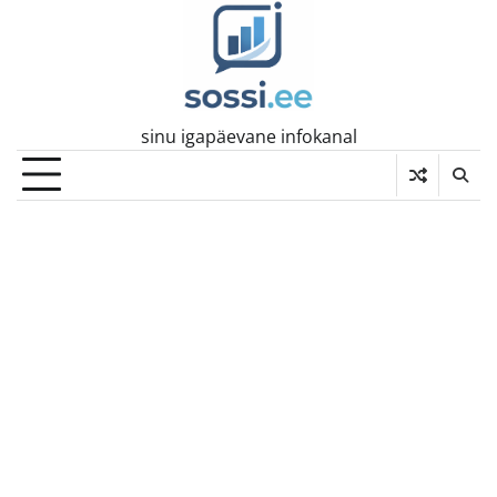
Skip
to
content
sinu igapäevane infokanal