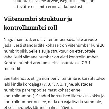
suunatakse valele arvele, isegi kui kliendil on
ettevõtte ees mitu erinevat kohustust.
Viitenumbri struktuur ja
kontrollnumbri roll
Nagu mainitud, ei ole viitenumber suvaliste arvude
jada. Eesti standardite kohaselt on viitenumber kuni 20
numbrit pikk. Selle sisu ja struktuur on ettevõttele
vaba, kuid viimane number on alati kontrollnumber.
Kontrollnumbri arvutamiseks kasutatakse 7-3-1
meetodit.
See tähendab, et iga number viitenumbris korrutatakse
läbi kindla kordajaga (7, 3, 1, 7, 3, 1 jne, alustades
numbrite parempoolseimast kohast enne
kontrollnumbrit). Saadud korrutised liidetakse kokku ja
kontrollnumber on see, mida on vaja lisada summale,
et see jaguneks kümnega ilma jäägita.