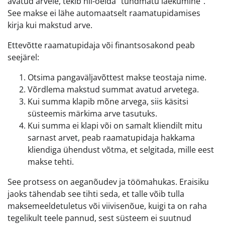
avatud arvele, tekib nii-öelda “tundmatu laekumine”.
See makse ei lähe automaatselt raamatupidamises
kirja kui makstud arve.
Ettevõtte raamatupidaja või finantsosakond peab
seejärel:
Otsima pangaväljavõttest makse teostaja nime.
Võrdlema makstud summat avatud arvetega.
Kui summa klapib mõne arvega, siis käsitsi
süsteemis märkima arve tasutuks.
Kui summa ei klapi või on samalt kliendilt mitu
sarnast arvet, peab raamatupidaja hakkama
kliendiga ühendust võtma, et selgitada, mille eest
makse tehti.
See protsess on aeganõudev ja töömahukas. Eraisiku
jaoks tähendab see tihti seda, et talle võib tulla
maksemeeldetuletus või viivisenõue, kuigi ta on raha
tegelikult teele pannud, sest süsteem ei suutnud