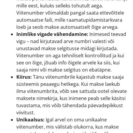
mille eest, kuluks selleks tohutult aega.
Viitenumber võimaldab pangal saata ettevõttele
automaatse faili, mille raamatupidamistarkvara
loeb ja seob makse automaatselt õige arvega.
Inimlike vigade vähendamine:
Inimesed teevad
vigu – nad kirjutavad arve numbri valesti või
unustavad makse selgitusse midagi kirjutada.
Viitenumber on aga tehniliselt kontrollitud ja kui
see on õige, jõuab info õigele arvele ka siis, kui
saaja nimi või makse selgitus on ebatäpne.
Kiirus:
Tänu viitenumbrile kajastub makse saaja
süsteemis peaaegu hetkega. Kui makse laekub
ilma viitenumbrita, võib see sattuda ootel olevate
maksete nimekirja, kus inimene peab selle käsitsi
tuvastama, mis võib tähendada päevadepikkust
viivitust.
Unikaalsus:
Igal arvel on oma unikaalne
viitenumber, mis välistab olukorra, kus makse