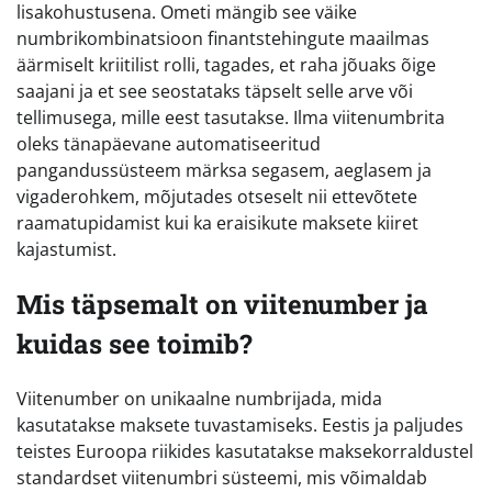
lisakohustusena. Ometi mängib see väike
numbrikombinatsioon finantstehingute maailmas
äärmiselt kriitilist rolli, tagades, et raha jõuaks õige
saajani ja et see seostataks täpselt selle arve või
tellimusega, mille eest tasutakse. Ilma viitenumbrita
oleks tänapäevane automatiseeritud
pangandussüsteem märksa segasem, aeglasem ja
vigaderohkem, mõjutades otseselt nii ettevõtete
raamatupidamist kui ka eraisikute maksete kiiret
kajastumist.
Mis täpsemalt on viitenumber ja
kuidas see toimib?
Viitenumber on unikaalne numbrijada, mida
kasutatakse maksete tuvastamiseks. Eestis ja paljudes
teistes Euroopa riikides kasutatakse maksekorraldustel
standardset viitenumbri süsteemi, mis võimaldab