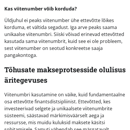
Kas viitenumber võib korduda?
Üldjuhul ei peaks viitenumber ühe ettevõtte lõikes
korduma, et vältida segadust. Iga arve peaks saama
unikaalse viitenumbri. Siiski võivad erinevad ettevõtted
kasutada sama viitenumbrit, kuid see ei ole probleem,
sest viitenumber on seotud konkreetse saaja
pangakontoga.
Tõhusate makseprotsesside olulisus
äritegevuses
Viitenumbri kasutamine on väike, kuid fundamentaalne
osa ettevõtte finantsdistsipliinist. Ettevõtted, kes
investeerivad selgete ja unikaalsete viitenumbrite
süsteemi, säästavad märkimisväärselt aega ja
ressursse, mis muidu kuluksid maksete käsitsi
sobitamisele. Samuti vähendab see märgatavalt