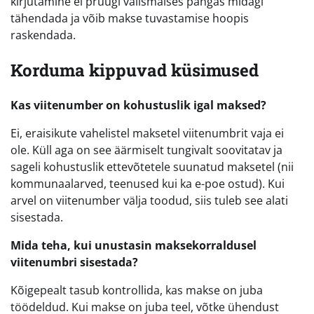
kirjutamine ei pruugi välismaises pangas midagi
tähendada ja võib makse tuvastamise hoopis
raskendada.
Korduma kippuvad küsimused
Kas viitenumber on kohustuslik igal maksed?
Ei, eraisikute vahelistel maksetel viitenumbrit vaja ei
ole. Küll aga on see äärmiselt tungivalt soovitatav ja
sageli kohustuslik ettevõtetele suunatud maksetel (nii
kommunaalarved, teenused kui ka e-poe ostud). Kui
arvel on viitenumber välja toodud, siis tuleb see alati
sisestada.
Mida teha, kui unustasin maksekorraldusel
viitenumbri sisestada?
Kõigepealt tasub kontrollida, kas makse on juba
töödeldud. Kui makse on juba teel, võtke ühendust