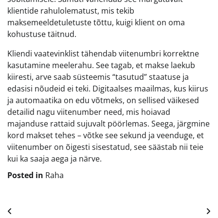
klientide rahulolematust, mis tekib
maksemeeldetuletuste tõttu, kuigi klient on oma
kohustuse täitnud.
Kliendi vaatevinklist tähendab viitenumbri korrektne
kasutamine meelerahu. See tagab, et makse laekub
kiiresti, arve saab süsteemis “tasutud” staatuse ja
edasisi nõudeid ei teki. Digitaalses maailmas, kus kiirus
ja automaatika on edu võtmeks, on sellised väikesed
detailid nagu viitenumber need, mis hoiavad
majanduse rattaid sujuvalt pöörlemas. Seega, järgmine
kord makset tehes – võtke see sekund ja veenduge, et
viitenumber on õigesti sisestatud, see säästab nii teie
kui ka saaja aega ja närve.
Posted in
Raha
Navigeerimine