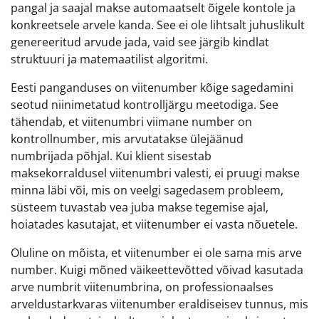
pangal ja saajal makse automaatselt õigele kontole ja
konkreetsele arvele kanda. See ei ole lihtsalt juhuslikult
genereeritud arvude jada, vaid see järgib kindlat
struktuuri ja matemaatilist algoritmi.
Eesti panganduses on viitenumber kõige sagedamini
seotud niinimetatud kontrolljärgu meetodiga. See
tähendab, et viitenumbri viimane number on
kontrollnumber, mis arvutatakse ülejäänud
numbrijada põhjal. Kui klient sisestab
maksekorraldusel viitenumbri valesti, ei pruugi makse
minna läbi või, mis on veelgi sagedasem probleem,
süsteem tuvastab vea juba makse tegemise ajal,
hoiatades kasutajat, et viitenumber ei vasta nõuetele.
Oluline on mõista, et viitenumber ei ole sama mis arve
number. Kuigi mõned väikeettevõtted võivad kasutada
arve numbrit viitenumbrina, on professionaalses
arveldustarkvaras viitenumber eraldiseisev tunnus, mis