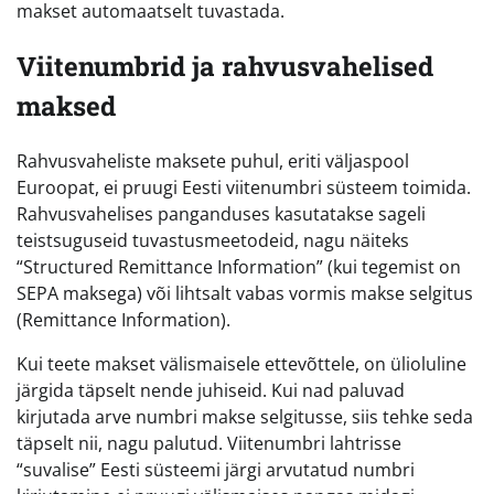
makset automaatselt tuvastada.
Viitenumbrid ja rahvusvahelised
maksed
Rahvusvaheliste maksete puhul, eriti väljaspool
Euroopat, ei pruugi Eesti viitenumbri süsteem toimida.
Rahvusvahelises panganduses kasutatakse sageli
teistsuguseid tuvastusmeetodeid, nagu näiteks
“Structured Remittance Information” (kui tegemist on
SEPA maksega) või lihtsalt vabas vormis makse selgitus
(Remittance Information).
Kui teete makset välismaisele ettevõttele, on ülioluline
järgida täpselt nende juhiseid. Kui nad paluvad
kirjutada arve numbri makse selgitusse, siis tehke seda
täpselt nii, nagu palutud. Viitenumbri lahtrisse
“suvalise” Eesti süsteemi järgi arvutatud numbri