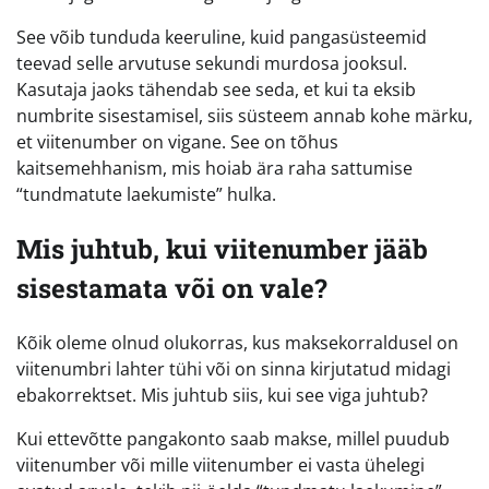
See võib tunduda keeruline, kuid pangasüsteemid
teevad selle arvutuse sekundi murdosa jooksul.
Kasutaja jaoks tähendab see seda, et kui ta eksib
numbrite sisestamisel, siis süsteem annab kohe märku,
et viitenumber on vigane. See on tõhus
kaitsemehhanism, mis hoiab ära raha sattumise
“tundmatute laekumiste” hulka.
Mis juhtub, kui viitenumber jääb
sisestamata või on vale?
Kõik oleme olnud olukorras, kus maksekorraldusel on
viitenumbri lahter tühi või on sinna kirjutatud midagi
ebakorrektset. Mis juhtub siis, kui see viga juhtub?
Kui ettevõtte pangakonto saab makse, millel puudub
viitenumber või mille viitenumber ei vasta ühelegi