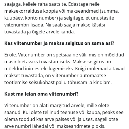
saajaga, kellele raha saatsite. Edastage neile
maksekorralduse koopia või makseandmed (summa,
kuupäev, konto number) ja selgitage, et unustasite
viitenumbri lisada. Nii saab saaja makse käsitsi
tuvastada ja õigele arvele kanda.
Kas viitenumber ja makse selgitus on sama asi?
Ei ole. Viitenumber on spetsiaalne väli, mis on mõeldud
masinloetavaks tuvastamiseks. Makse selgitus on
mõeldud inimestele lugemiseks. Kuigi mõlemad aitavad
makset tuvastada, on viitenumber automaatse
töötlemise seisukohast palju tõhusam ja kindlam.
Kust ma leian oma viitenumbri?
Viitenumber on alati märgitud arvele, mille olete
saanud. Kui olete tellinud teenuse või kauba, peaks see
olema toodud kas arve päises või jaluses, sageli otse
arve numbri lähedal või makseandmete plokis.