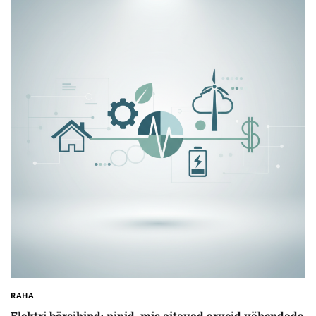
RAHA
Elektri börsihind: nipid, mis aitavad arveid vähendada