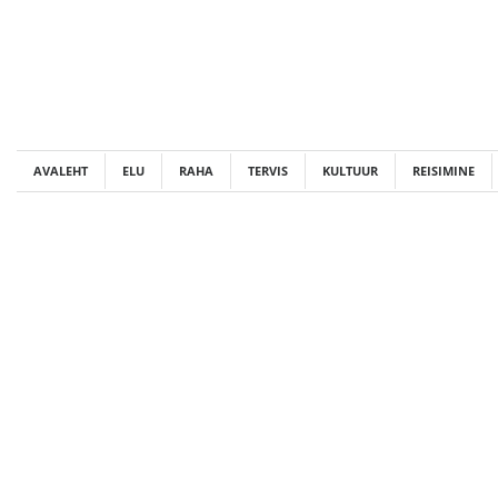
Skip
to
content
AVALEHT
ELU
RAHA
TERVIS
KULTUUR
REISIMINE