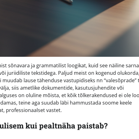
hist sõnavara ja grammatilist loogikat, kuid see näiline sarn
e või juriidiliste tekstidega. Paljud meist on kogenud olukorda
õi muudab lause tähenduse vastupidiseks nn “valesõprade” t
välja, siis ametlike dokumentide, kasutusjuhendite või
alguses on oluline mõista, et kõik tõlkerakendused ei ole l
 sadamas, teine aga suudab läbi hammustada soome keele
, professionaalset vastet.
ulisem kui pealtnäha paistab?