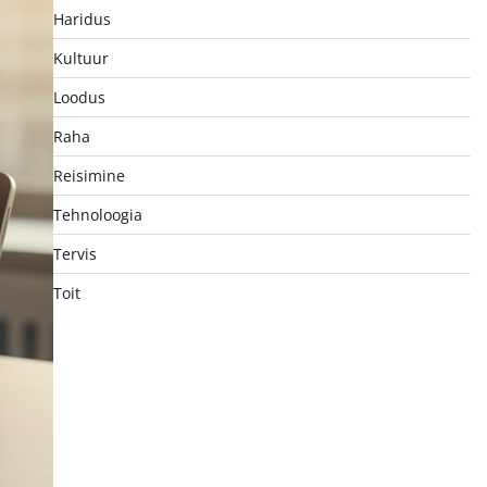
Haridus
Kultuur
Loodus
Raha
Reisimine
Tehnoloogia
Tervis
Toit