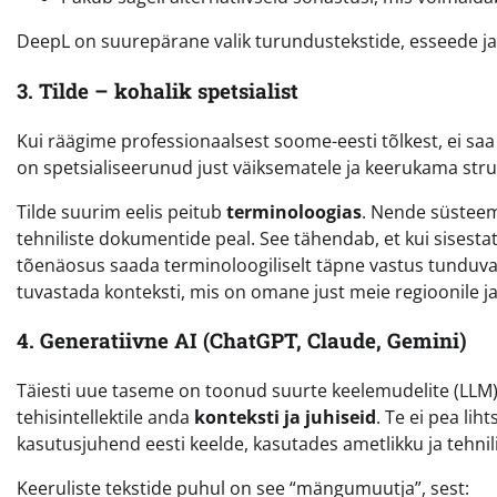
DeepL on suurepärane valik turundustekstide, esseede ja art
3. Tilde – kohalik spetsialist
Kui räägime professionaalsest soome-eesti tõlkest, ei saa
on spetsialiseerunud just väiksematele ja keerukama strukt
Tilde suurim eelis peitub
terminoloogias
. Nende süsteeme
tehniliste dokumentide peal. See tähendab, et kui sisestate 
tõenäosus saada terminoloogiliselt täpne vastus tunduval
tuvastada konteksti, mis on omane just meie regioonile j
4. Generatiivne AI (ChatGPT, Claude, Gemini)
Täiesti uue taseme on toonud suurte keelemudelite (LLM) 
tehisintellektile anda
konteksti ja juhiseid
. Te ei pea lih
kasutusjuhend eesti keelde, kasutades ametlikku ja tehnili
Keeruliste tekstide puhul on see “mängumuutja”, sest: