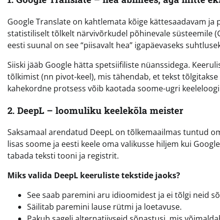
Google Translate on kahtlemata kõige kättesaadavam ja po
statistiliselt tõlkelt närvivõrkudel põhinevale süsteemi
eesti suunal on see “piisavalt hea” igapäevaseks suhtluse
Siiski jääb Google hätta spetsiifiliste nüanssidega. Keerul
tõlkimist (nn pivot-keel), mis tähendab, et tekst tõlgitakse
kahekordne protsess võib kaotada soome-ugri keeleloogi
2. DeepL – loomuliku keelekõla meister
Saksamaal arendatud DeepL on tõlkemaailmas tuntud oma 
lisas soome ja eesti keele oma valikusse hiljem kui Goog
tabada teksti tooni ja registrit.
Miks valida DeepL keeruliste tekstide jaoks?
See saab paremini aru idioomidest ja ei tõlgi neid s
Säilitab paremini lause rütmi ja loetavuse.
Pakub sageli alternatiivseid sõnastusi, mis võimalda