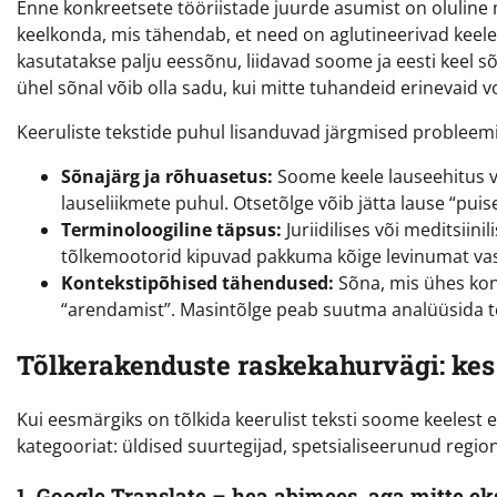
Enne konkreetsete tööriistade juurde asumist on oluline 
keelkonda, mis tähendab, et need on aglutineerivad keele
kasutatakse palju eessõnu, liidavad soome ja eesti keel sõ
ühel sõnal võib olla sadu, kui mitte tuhandeid erinevaid 
Keeruliste tekstide puhul lisanduvad järgmised probleem
Sõnajärg ja rõhuasetus:
Soome keele lauseehitus võib
lauseliikmete puhul. Otsetõlge võib jätta lause “pui
Terminoloogiline täpsus:
Juriidilises või meditsiin
tõlkemootorid kipuvad pakkuma kõige levinumat vastet
Kontekstipõhised tähendused:
Sõna, mis ühes kont
“arendamist”. Masintõlge peab suutma analüüsida ter
Tõlkerakenduste raskekahurvägi: kes 
Kui eesmärgiks on tõlkida keerulist teksti soome keelest e
kategooriat: üldised suurtegijad, spetsialiseerunud regio
1. Google Translate – hea abimees, aga mitte ek