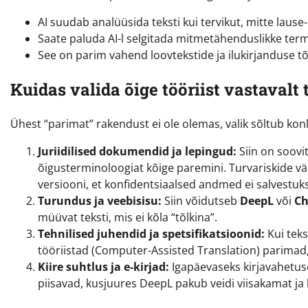
AI suudab analüüsida teksti kui tervikut, mitte lause
Saate paluda AI-l selgitada mitmetähenduslikke termi
See on parim vahend loovtekstide ja ilukirjanduse tõl
Kuidas valida õige tööriist vastavalt 
Ühest “parimat” rakendust ei ole olemas, valik sõltub kon
Juriidilised dokumendid ja lepingud:
Siin on soovi
õigusterminoloogiat kõige paremini. Turvariskide väl
versiooni, et konfidentsiaalsed andmed ei salvestuks
Turundus ja veebisisu:
Siin võidutseb
DeepL
või
Ch
müüvat teksti, mis ei kõla “tõlkina”.
Tehnilised juhendid ja spetsifikatsioonid:
Kui teks
tööriistad (Computer-Assisted Translation) parimad,
Kiire suhtlus ja e-kirjad:
Igapäevaseks kirjavahetu
piisavad, kusjuures DeepL pakub veidi viisakamat ja