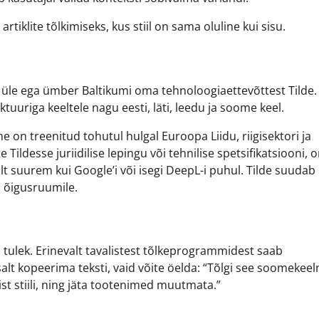
iklite tõlkimiseks, kus stiil on sama oluline kui sisu.
 üle ega ümber Baltikumi oma tehnoloogiaettevõttest Tilde. 
uuriga keeltele nagu eesti, läti, leedu ja soome keel.
 on treenitud tohutul hulgal Euroopa Liidu, riigisektori ja
Tildesse juriidilise lepingu või tehnilise spetsifikatsiooni, 
t suurem kui Google’i või isegi DeepL-i puhul. Tilde suudab
a õigusruumile.
tulek. Erinevalt tavalistest tõlkeprogrammidest saab
tsalt kopeerima teksti, vaid võite öelda: “Tõlgi see soomekeel
st stiili, ning jäta tootenimed muutmata.”