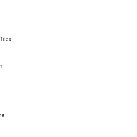
Tilde
on
ne