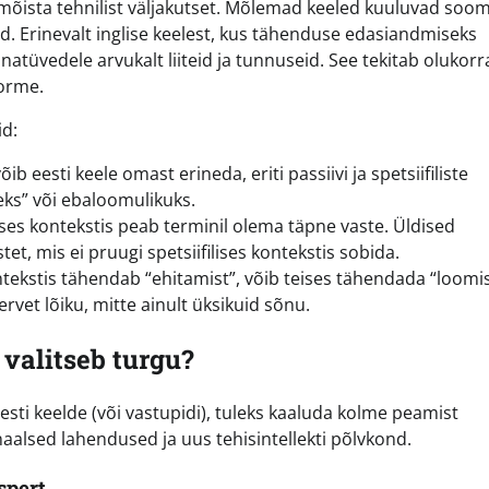
mõista tehnilist väljakutset. Mõlemad keeled kuuluvad soom
d. Erinevalt inglise keelest, kus tähenduse edasiandmiseks
natüvedele arvukalt liiteid ja tunnuseid. See tekitab olukorr
vorme.
id:
 eesti keele omast erineda, eriti passiivi ja spetsiifiliste
seks” või ebaloomulikuks.
ilises kontekstis peab terminil olema täpne vaste. Üldised
, mis ei pruugi spetsiifilises kontekstis sobida.
ekstis tähendab “ehitamist”, võib teises tähendada “loomis
vet lõiku, mitte ainult üksikuid sõnu.
valitseb turgu?
esti keelde (või vastupidi), tuleks kaaluda kolme peamist
naalsed lahendused ja uus tehisintellekti põlvkond.
spert