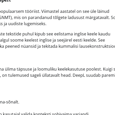
pulaarsem tööriist. Viimastel aastatel on see üle läinud
le (GNMT), mis on parandanud tõlgete ladusust märgatavalt. 
ks ja uudiste lugemiseks.
iste tekstide puhul kipub see eelistama inglise keele kaudu
 algul soome keelest inglise ja seejärel eesti keelde. See
ka peened nüansid ja tekitada kummalisi lausekonstruktsio
ülima täpsuse ja loomuliku keelekasutuse poolest. Kuigi 
le, on tulemused sageli üllatavalt head. DeepL suudab parem
õna-sõnalt.
b kasutajal valida konteksti sobivaima variandi.