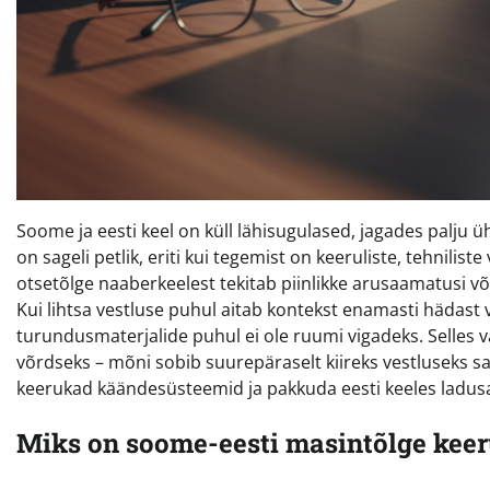
Soome ja eesti keel on küll lähisugulased, jagades palju ü
on sageli petlik, eriti kui tegemist on keeruliste, tehnilist
otsetõlge naaberkeelest tekitab piinlikke arusaamatusi v
Kui lihtsa vestluse puhul aitab kontekst enamasti hädast 
turundusmaterjalide puhul ei ole ruumi vigadeks. Selles v
võrdseks – mõni sobib suurepäraselt kiireks vestluseks
keerukad käändesüsteemid ja pakkuda eesti keeles ladusat
Miks on soome-eesti masintõlge keer