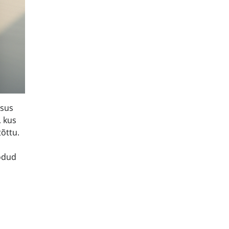
asus
, kus
õttu.
oodud