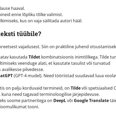
-lause haaval.
neid enne lõpliku tõlke valimist.
kimiseks, kus on vaja säilitada autori hääl.
teksti tüübile?
kreetsest vajadusest. Siin on praktiline juhend otsustamisek
tatav kasutada
Tildet
kombinatsioonis inimtõlkega. Tilde t
timiseks veenduge alati, et kasutate tasulist või turvatud
 avalikesse pilvedesse.
atGPT
(GPT-4 mudel). Need tööriistad suudavad luua voolav
tis on palju korduvaid termineid, on
Tilde
või spetsiaalsed 
 kuna need tagavad terminoloogilise järjepidevuse.
seks soome partneritega on
DeepL
või
Google Translate
täi
 loomulikumat tooni.