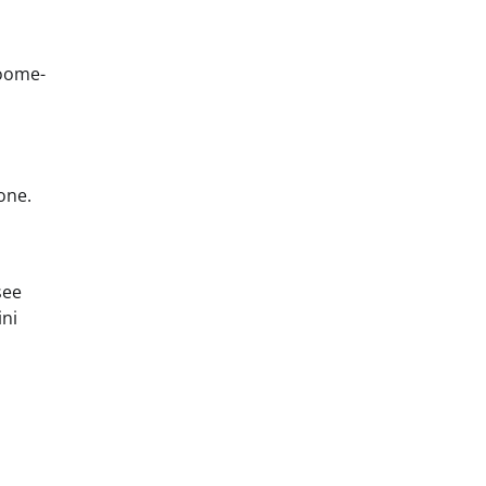
Soome-
one.
see
ini