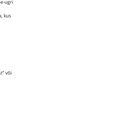
e-ugri
a, kus
t” või