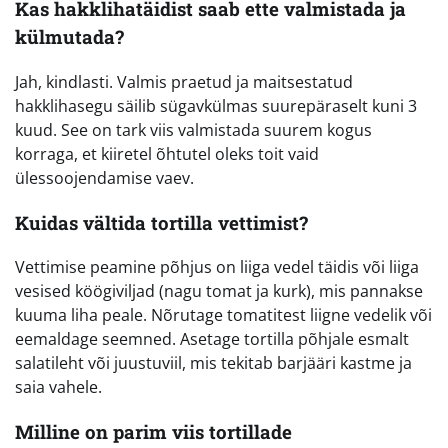
Kas hakklihatäidist saab ette valmistada ja
külmutada?
Jah, kindlasti. Valmis praetud ja maitsestatud
hakklihasegu säilib sügavkülmas suurepäraselt kuni 3
kuud. See on tark viis valmistada suurem kogus
korraga, et kiiretel õhtutel oleks toit vaid
ülessoojendamise vaev.
Kuidas vältida tortilla vettimist?
Vettimise peamine põhjus on liiga vedel täidis või liiga
vesised köögiviljad (nagu tomat ja kurk), mis pannakse
kuuma liha peale. Nõrutage tomatitest liigne vedelik või
eemaldage seemned. Asetage tortilla põhjale esmalt
salatileht või juustuviil, mis tekitab barjääri kastme ja
saia vahele.
Milline on parim viis tortillade