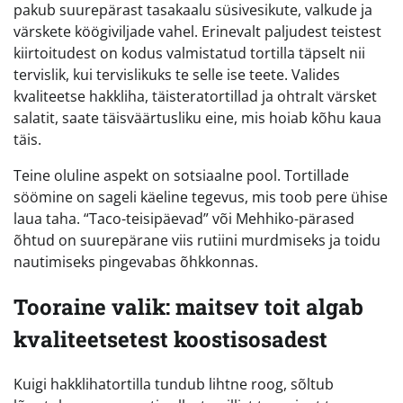
pakub suurepärast tasakaalu süsivesikute, valkude ja
värskete köögiviljade vahel. Erinevalt paljudest teistest
kiirtoitudest on kodus valmistatud tortilla täpselt nii
tervislik, kui tervislikuks te selle ise teete. Valides
kvaliteetse hakkliha, täisteratortillad ja ohtralt värsket
salatit, saate täisväärtusliku eine, mis hoiab kõhu kaua
täis.
Teine oluline aspekt on sotsiaalne pool. Tortillade
söömine on sageli käeline tegevus, mis toob pere ühise
laua taha. “Taco-teisipäevad” või Mehhiko-pärased
õhtud on suurepärane viis rutiini murdmiseks ja toidu
nautimiseks pingevabas õhkkonnas.
Tooraine valik: maitsev toit algab
kvaliteetsetest koostisosadest
Kuigi hakklihatortilla tundub lihtne roog, sõltub