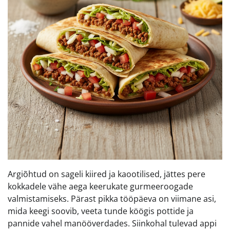
Argiõhtud on sageli kiired ja kaootilised, jättes pere
kokkadele vähe aega keerukate gurmeeroogade
valmistamiseks. Pärast pikka tööpäeva on viimane asi,
mida keegi soovib, veeta tunde köögis pottide ja
pannide vahel manööverdades. Siinkohal tulevad appi