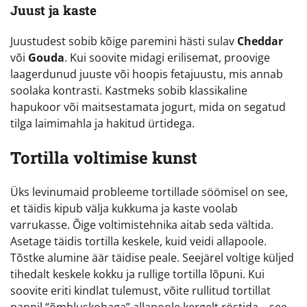
Juust ja kaste
Juustudest sobib kõige paremini hästi sulav
Cheddar
või
Gouda
. Kui soovite midagi erilisemat, proovige
laagerdunud juuste või hoopis fetajuustu, mis annab
soolaka kontrasti. Kastmeks sobib klassikaline
hapukoor või maitsestamata jogurt, mida on segatud
tilga laimimahla ja hakitud ürtidega.
Tortilla voltimise kunst
Üks levinumaid probleeme tortillade söömisel on see,
et täidis kipub välja kukkuma ja kaste voolab
varrukasse. Õige voltimistehnika aitab seda vältida.
Asetage täidis tortilla keskele, kuid veidi allapoole.
Tõstke alumine äär täidise peale. Seejärel voltige küljed
tihedalt keskele kokku ja rullige tortilla lõpuni. Kui
soovite eriti kindlat tulemust, võite rullitud tortillat
pannil “õmbluskohaga” allapoole kergelt röstida – see