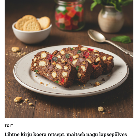
TOIT
Lihtne kirju koera retsept: maitseb nagu lapsepõlves