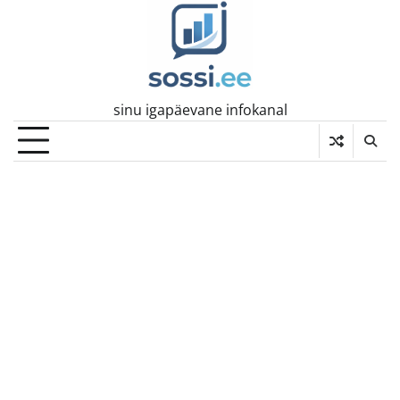
Skip
to
content
sinu igapäevane infokanal