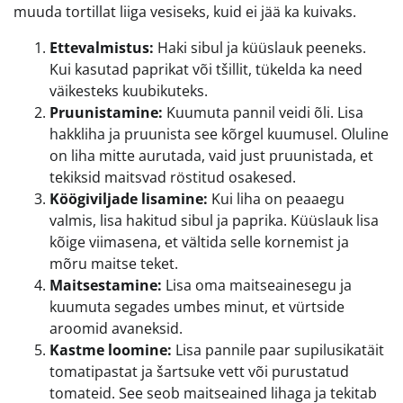
muuda tortillat liiga vesiseks, kuid ei jää ka kuivaks.
Ettevalmistus:
Haki sibul ja küüslauk peeneks.
Kui kasutad paprikat või tšillit, tükelda ka need
väikesteks kuubikuteks.
Pruunistamine:
Kuumuta pannil veidi õli. Lisa
hakkliha ja pruunista see kõrgel kuumusel. Oluline
on liha mitte aurutada, vaid just pruunistada, et
tekiksid maitsvad röstitud osakesed.
Köögiviljade lisamine:
Kui liha on peaaegu
valmis, lisa hakitud sibul ja paprika. Küüslauk lisa
kõige viimasena, et vältida selle kornemist ja
mõru maitse teket.
Maitsestamine:
Lisa oma maitseainesegu ja
kuumuta segades umbes minut, et vürtside
aroomid avaneksid.
Kastme loomine:
Lisa pannile paar supilusikatäit
tomatipastat ja šartsuke vett või purustatud
tomateid. See seob maitseained lihaga ja tekitab