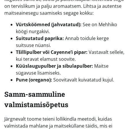
on tervislikum ja palju aromaatsem. Lihtsa ja autentse
maitseainesegu saamiseks segage kokku:
Vürtsköömned (jahvatatud):
See on Mehhiko
köögi nurgakivi.
Suitsutatud paprika:
Annab toidule kerge
suitsuse nüansi.
Tšillipulber või Cayenne’i pipar:
Vastavalt sellele,
kui teravat elamust soovite.
Küüslaugupulber ja sibulapulber:
Maitse
sügavuse lisamiseks.
Pune (oregano):
Soovitavalt kuivatatud kujul.
Samm-sammuline
valmistamisõpetus
Järgnevalt toome teieni lollikindla meetodi, kuidas
valmistada mahlane ja maitseküllane täidis, mis ei