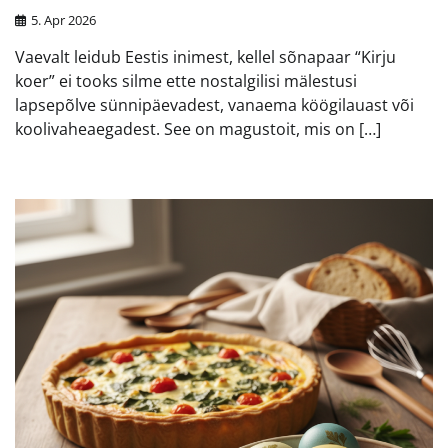
5. Apr 2026
Vaevalt leidub Eestis inimest, kellel sõnapaar “Kirju
koer” ei tooks silme ette nostalgilisi mälestusi
lapsepõlve sünnipäevadest, vanaema köögilauast või
koolivaheaegadest. See on magustoit, mis on […]