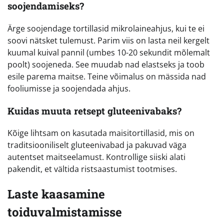
soojendamiseks?
Ärge soojendage tortillasid mikrolaineahjus, kui te ei
soovi nätsket tulemust. Parim viis on lasta neil kergelt
kuumal kuival pannil (umbes 10-20 sekundit mõlemalt
poolt) soojeneda. See muudab nad elastseks ja toob
esile parema maitse. Teine võimalus on mässida nad
fooliumisse ja soojendada ahjus.
Kuidas muuta retsept gluteenivabaks?
Kõige lihtsam on kasutada maisitortillasid, mis on
traditsiooniliselt gluteenivabad ja pakuvad väga
autentset maitseelamust. Kontrollige siiski alati
pakendit, et vältida ristsaastumist tootmises.
Laste kaasamine
toiduvalmistamisse