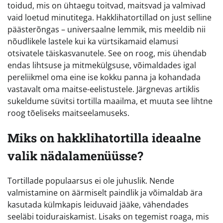
toidud, mis on ühtaegu toitvad, maitsvad ja valmivad
vaid loetud minutitega. Hakklihatortillad on just selline
päästerõngas – universaalne lemmik, mis meeldib nii
nõudlikele lastele kui ka vürtsikamaid elamusi
otsivatele täiskasvanutele. See on roog, mis ühendab
endas lihtsuse ja mitmekülgsuse, võimaldades igal
pereliikmel oma eine ise kokku panna ja kohandada
vastavalt oma maitse-eelistustele. Järgnevas artiklis
sukeldume süvitsi tortilla maailma, et muuta see lihtne
roog tõeliseks maitseelamuseks.
Miks on hakklihatortilla ideaalne
valik nädalamenüüsse?
Tortillade populaarsus ei ole juhuslik. Nende
valmistamine on äärmiselt paindlik ja võimaldab ära
kasutada külmkapis leiduvaid jääke, vähendades
seeläbi toiduraiskamist. Lisaks on tegemist roaga, mis