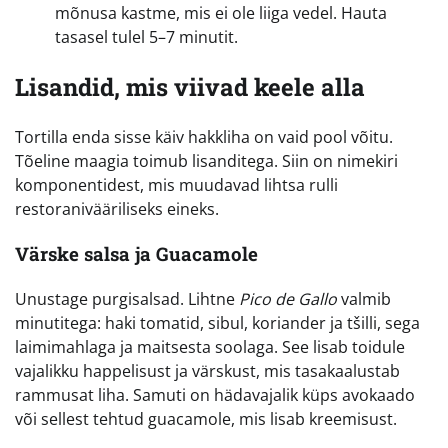
mõnusa kastme, mis ei ole liiga vedel. Hauta
tasasel tulel 5–7 minutit.
Lisandid, mis viivad keele alla
Tortilla enda sisse käiv hakkliha on vaid pool võitu.
Tõeline maagia toimub lisanditega. Siin on nimekiri
komponentidest, mis muudavad lihtsa rulli
restoranivääriliseks eineks.
Värske salsa ja Guacamole
Unustage purgisalsad. Lihtne
Pico de Gallo
valmib
minutitega: haki tomatid, sibul, koriander ja tšilli, sega
laimimahlaga ja maitsesta soolaga. See lisab toidule
vajalikku happelisust ja värskust, mis tasakaalustab
rammusat liha. Samuti on hädavajalik küps avokaado
või sellest tehtud guacamole, mis lisab kreemisust.