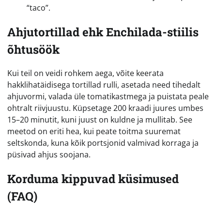
“taco”.
Ahjutortillad ehk Enchilada-stiilis
õhtusöök
Kui teil on veidi rohkem aega, võite keerata
hakklihatäidisega tortillad rulli, asetada need tihedalt
ahjuvormi, valada üle tomatikastmega ja puistata peale
ohtralt riivjuustu. Küpsetage 200 kraadi juures umbes
15–20 minutit, kuni juust on kuldne ja mullitab. See
meetod on eriti hea, kui peate toitma suuremat
seltskonda, kuna kõik portsjonid valmivad korraga ja
püsivad ahjus soojana.
Korduma kippuvad küsimused
(FAQ)