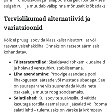
sulgeb rulli ja muudab välispinna mõnusalt krõbedaks.
Tervislikumad alternatiivid ja
variatsioonid
Kõik ei pruugi soovida klassikalist nisutortillat või
rasvast veisehakkliha. Õnneks on retsept äärmiselt
kohandatav.
Täisteratortillad:
Sisaldavad rohkem kiudaineid
ja hoiavad veresuhkru stabiilsemana.
Liha asendamine:
Proovige asendada pool
lihakogusest läätsede või mustade ubadega. See
on suurepärane viis suurendada kiudainete
osakaalu ja muuta roog soodsamaks.
Salatilehed:
Kui soovite süsivesikuid vältida,
kasutage tortilla asemel suuri jääsalati või Rooma
salati lehti – tulemuseks on värske ja krõmpsuv