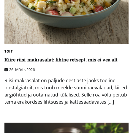
TOIT
Kiire riisi-makrasalat: lihtne retsept, mis ei vea alt
26. Märts 2026
Riisi-makrasalat on paljude eestlaste jaoks tõeline
nostalgiatoit, mis toob meelde sünnipäevalauad, kiired
argiõhtud ja ootamatud külalised. Selle roa võlu peitub
tema erakordses lihtsuses ja kättesaadavates […]