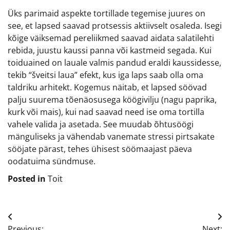
Üks parimaid aspekte tortillade tegemise juures on
see, et lapsed saavad protsessis aktiivselt osaleda. Isegi
kõige väiksemad pereliikmed saavad aidata salatilehti
rebida, juustu kaussi panna või kastmeid segada. Kui
toiduained on lauale valmis pandud eraldi kaussidesse,
tekib “šveitsi laua” efekt, kus iga laps saab olla oma
taldriku arhitekt. Kogemus näitab, et lapsed söövad
palju suurema tõenäosusega köögivilju (nagu paprika,
kurk või mais), kui nad saavad need ise oma tortilla
vahele valida ja asetada. See muudab õhtusöögi
mänguliseks ja vähendab vanemate stressi pirtsakate
sööjate pärast, tehes ühisest söömaajast päeva
oodatuima sündmuse.
Posted in
Toit
Navigeerimine
Previous:
Next: