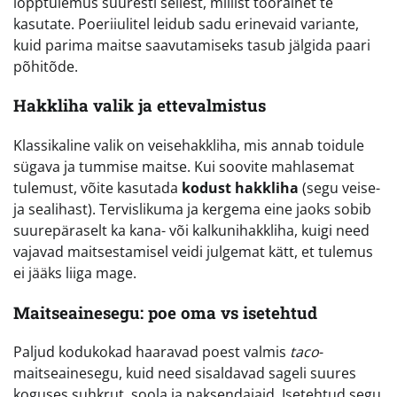
lõpptulemus suuresti sellest, millist toorainet te
kasutate. Poeriiulitel leidub sadu erinevaid variante,
kuid parima maitse saavutamiseks tasub jälgida paari
põhitõde.
Hakkliha valik ja ettevalmistus
Klassikaline valik on veisehakkliha, mis annab toidule
sügava ja tummise maitse. Kui soovite mahlasemat
tulemust, võite kasutada
kodust hakkliha
(segu veise-
ja sealihast). Tervislikuma ja kergema eine jaoks sobib
suurepäraselt ka kana- või kalkunihakkliha, kuigi need
vajavad maitsestamisel veidi julgemat kätt, et tulemus
ei jääks liiga mage.
Maitseainesegu: poe oma vs isetehtud
Paljud kodukokad haaravad poest valmis
taco
-
maitseainesegu, kuid need sisaldavad sageli suures
koguses suhkrut, soola ja paksendajaid. Isetehtud segu