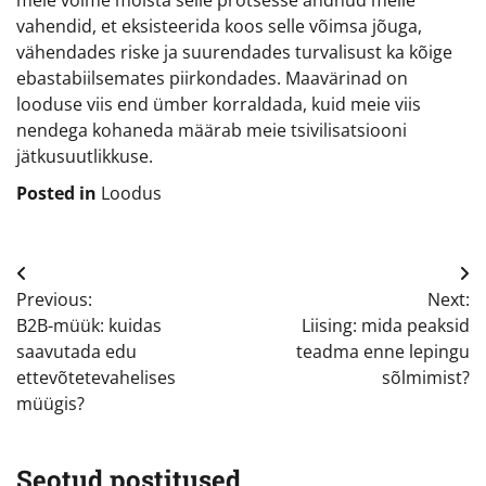
vahendid, et eksisteerida koos selle võimsa jõuga,
vähendades riske ja suurendades turvalisust ka kõige
ebastabiilsemates piirkondades. Maavärinad on
looduse viis end ümber korraldada, kuid meie viis
nendega kohaneda määrab meie tsivilisatsiooni
jätkusuutlikkuse.
Posted in
Loodus
Navigeerimine
Previous:
Next:
B2B-müük: kuidas
Liising: mida peaksid
saavutada edu
teadma enne lepingu
ettevõtetevahelises
sõlmimist?
müügis?
Seotud postitused