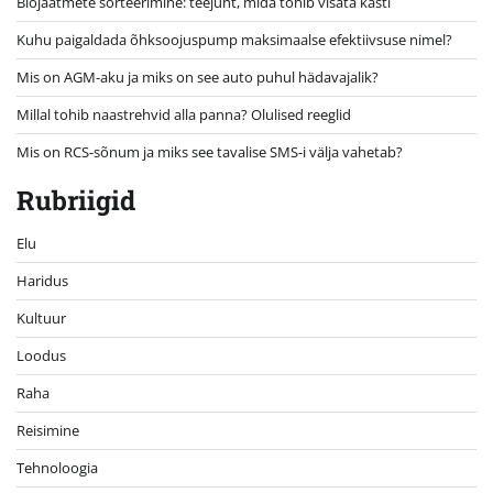
Biojäätmete sorteerimine: teejuht, mida tohib visata kasti
Kuhu paigaldada õhksoojuspump maksimaalse efektiivsuse nimel?
Mis on AGM-aku ja miks on see auto puhul hädavajalik?
Millal tohib naastrehvid alla panna? Olulised reeglid
Mis on RCS-sõnum ja miks see tavalise SMS-i välja vahetab?
Rubriigid
Elu
Haridus
Kultuur
Loodus
Raha
Reisimine
Tehnoloogia