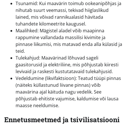
Tsunamid: Kui maavärin toimub ookeanipõhjas ja
nihutab suurt veemassi, tekivad hiiglaslikud
lained, mis võivad rannikualasid hävitada
tuhandete kilomeetrite kaugusel.
Maalihked: Mägistel aladel võib maapinna
rappumine vallandada massilisi kivimite ja
pinnase liikumisi, mis matavad enda alla külasid ja
teid.
Tulekahjud: Maavärinad lõhuvad sageli
gaasitorusid ja elektriliine, mis põhjustab kiiresti
levivaid ja raskesti kustutatavaid tulekahjusid.
Vedeldumine (likvifaktsioon): Teatud tüüpi pinnas
(näiteks küllastunud liivane pinnas) võib
maavärina ajal käituda nagu vedelik. See
põhjustab ehitiste vajumise, kaldumise või lausa
maasse neeldumise.
Ennetusmeetmed ja tsivilisatsiooni