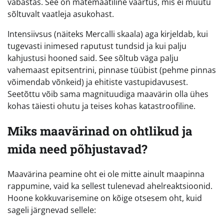
vabastas. See on matemaatiline väärtus, mis ei muutu
sõltuvalt vaatleja asukohast.
Intensiivsus (näiteks Mercalli skaala) aga kirjeldab, kui
tugevasti inimesed raputust tundsid ja kui palju
kahjustusi hooned said. See sõltub väga palju
vahemaast epitsentrini, pinnase tüübist (pehme pinnas
võimendab võnkeid) ja ehitiste vastupidavusest.
Seetõttu võib sama magnituudiga maavärin olla ühes
kohas täiesti ohutu ja teises kohas katastroofiline.
Miks maavärinad on ohtlikud ja
mida need põhjustavad?
Maavärina peamine oht ei ole mitte ainult maapinna
rappumine, vaid ka sellest tulenevad ahelreaktsioonid.
Hoone kokkuvarisemine on kõige otsesem oht, kuid
sageli järgnevad sellele: