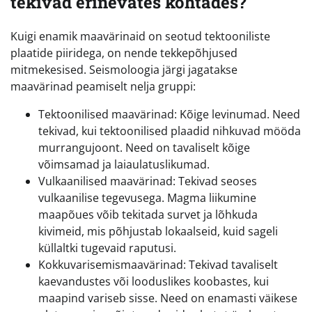
tekivad erinevates kohtades?
Kuigi enamik maavärinaid on seotud tektooniliste
plaatide piiridega, on nende tekkepõhjused
mitmekesised. Seismoloogia järgi jagatakse
maavärinad peamiselt nelja gruppi:
Tektoonilised maavärinad: Kõige levinumad. Need
tekivad, kui tektoonilised plaadid nihkuvad mööda
murrangujoont. Need on tavaliselt kõige
võimsamad ja laiaulatuslikumad.
Vulkaanilised maavärinad: Tekivad seoses
vulkaanilise tegevusega. Magma liikumine
maapõues võib tekitada survet ja lõhkuda
kivimeid, mis põhjustab lokaalseid, kuid sageli
küllaltki tugevaid raputusi.
Kokkuvarisemismaavärinad: Tekivad tavaliselt
kaevandustes või looduslikes koobastes, kui
maapind variseb sisse. Need on enamasti väikese