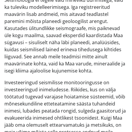
ka tuleviku modelleerimisega. Iga registreeritud
maavärin lisab andmeid, mis aitavad teadlastel
paremini mõista planeedi geoloogilist arengut.
Kasutades ülitundlikke seismograafe, mis paiknevad
üle kogu maailma, saavad eksperdid kaardistada Maa
sügavusi – sisuliselt näha läbi planeedi, analüüsides,
kuidas seismilised lained erineva tihedusega kihtides
liiguvad. See annab meile teadmisi mitte ainult
maavärinate kohta, vaid ka Maa varude, mineraalide ja
isegi kliima ajaloolise kujunemise kohta.
Investeeringud seismilisse monitooringusse on
investeeringud inimeludesse. Riikides, kus on välja
töötatud tugevad varajase hoiatamise süsteemid, võib
mõnesekundiline etteteatamine säästa tuhandeid
inimesi, lubades peatada rongid, sulgeda gaasitorud ja
evakueerida inimesed ohtlikest tsoonidest. Kuigi Maa
jääb oma olemuselt ettearvamatuks ja metsikuks, on
meie võime mõista selle protsesse andnud meile