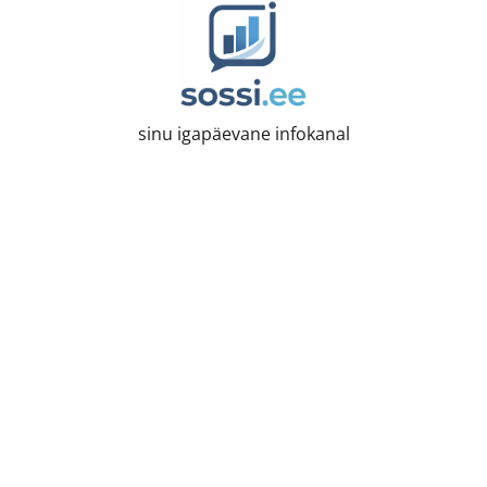
Skip
to
content
sinu igapäevane infokanal