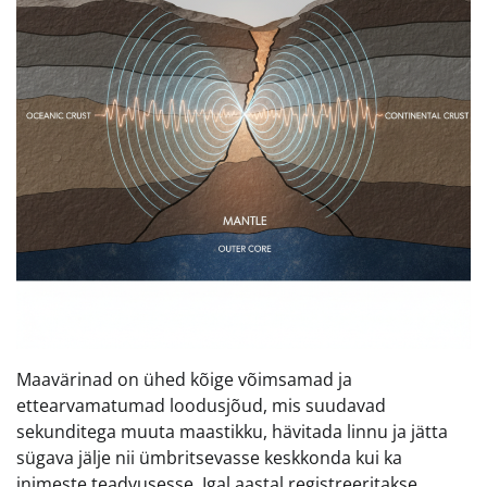
Maavärinad on ühed kõige võimsamad ja
ettearvamatumad loodusjõud, mis suudavad
sekunditega muuta maastikku, hävitada linnu ja jätta
sügava jälje nii ümbritsevasse keskkonda kui ka
inimeste teadvusesse. Igal aastal registreeritakse