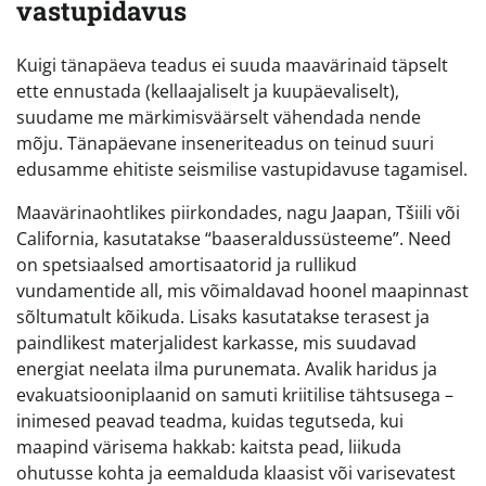
vastupidavus
Kuigi tänapäeva teadus ei suuda maavärinaid täpselt
ette ennustada (kellaajaliselt ja kuupäevaliselt),
suudame me märkimisväärselt vähendada nende
mõju. Tänapäevane inseneriteadus on teinud suuri
edusamme ehitiste seismilise vastupidavuse tagamisel.
Maavärinaohtlikes piirkondades, nagu Jaapan, Tšiili või
California, kasutatakse “baaseraldussüsteeme”. Need
on spetsiaalsed amortisaatorid ja rullikud
vundamentide all, mis võimaldavad hoonel maapinnast
sõltumatult kõikuda. Lisaks kasutatakse terasest ja
paindlikest materjalidest karkasse, mis suudavad
energiat neelata ilma purunemata. Avalik haridus ja
evakuatsiooniplaanid on samuti kriitilise tähtsusega –
inimesed peavad teadma, kuidas tegutseda, kui
maapind värisema hakkab: kaitsta pead, liikuda
ohutusse kohta ja eemalduda klaasist või varisevatest