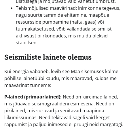
ulatusega ja mõjutavad vaid vahetut ümbrust.
Tehismõjulised maavärinad: Inimkonna tegevus,
nagu suurte tammide ehitamine, maapõue
ressursside pumpamine (nafta, gaas) või
tuumakatsetused, võib vallandada seismilist
aktiivsust piirkondades, mis muidu oleksid
stabiilsed.
Seismiliste lainete olemus
Kui energia vabaneb, levib see Maa sisemuses kolme
põhilise lainetüübi kaudu, mis määravad, kuidas me
maavärinat tunneme:
P-lained (primaarlained):
Need on kiireimad lained,
mis jõuavad seismograafideni esimesena. Need on
pikilained, mis suruvad ja venitavad maapinda
liikumissuunas. Need tekitavad sageli vaid kerget
rappumist ja paljud inimesed ei pruugi neid märgatagi.