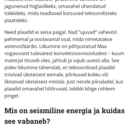
jagunenud hiiglaslikeks, omavahel ühendatud
tükkideks, mida teadlased kutsuvad tektoonilisteks
plaatideks.
Need plaadid ei seisa paigal. Nad “ujuvad” vahevöö
pehmemal ja voolavamal osal, mida nimetatakse
astenosfääriks. Liikumine on põhjustatud Maa
sügavusest tulevatest konvektsioonivooludest – kuum
materjal tõuseb üles, jahtub ja vajub uuesti alla. See
pidev liikumine tähendab, et tektoonilised plaadid
triivivad üksteisest eemale, põrkuvad kokku või
libisevad üksteisest mööda. Just nende piirialadel, kus
plaadid omavahel hõõruvad, tekibki kõige rohkem
pinget.
Mis on seismiline energia ja kuidas
see vabaneb?