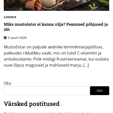
LOODUS
Miks mustsõstar ei kanna vilja? Peamised põhjused ja
abi
3. Juuni 2026
Mustsõstar on paljude aednike lemmikmarjapõõsas,
pakkudes rikkalikku saaki, mis on tulvil C-vitamiini ja
antioksüdante. Pole midagi frustreerivamat, kui oodata
suve lõpus magusaid ja mahlaseid marju, […]
Otsi
Otsi
Värsked postitused