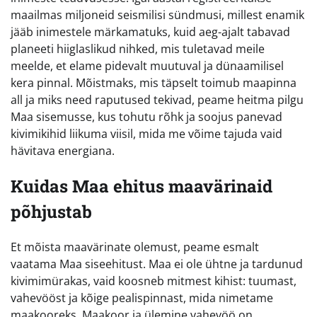
maailmas miljoneid seismilisi sündmusi, millest enamik
jääb inimestele märkamatuks, kuid aeg-ajalt tabavad
planeeti hiiglaslikud nihked, mis tuletavad meile
meelde, et elame pidevalt muutuval ja dünaamilisel
kera pinnal. Mõistmaks, mis täpselt toimub maapinna
all ja miks need raputused tekivad, peame heitma pilgu
Maa sisemusse, kus tohutu rõhk ja soojus panevad
kivimikihid liikuma viisil, mida me võime tajuda vaid
hävitava energiana.
Kuidas Maa ehitus maavärinaid
põhjustab
Et mõista maavärinate olemust, peame esmalt
vaatama Maa siseehitust. Maa ei ole ühtne ja tardunud
kivimimürakas, vaid koosneb mitmest kihist: tuumast,
vahevööst ja kõige pealispinnast, mida nimetame
maakooreks. Maakoor ja ülemine vahevöö on