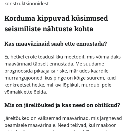
konstruktsioonidest.
Korduma kippuvad küsimused
seismiliste nähtuste kohta
Kas maavärinaid saab ette ennustada?
Ei, hetkel ei ole teaduslikku meetodit, mis võimaldaks
maavärinaid täpselt ennustada. Me suudame
prognoosida pikaajalisi riske, märkides kaardile
murrangujooned, kus pinge on kõige suurem, kuid
konkreetset hetke, mil kivi lõplikult murdub, pole
võimalik ette öelda.
Mis on järeltõuked ja kas need on ohtlikud?
Järeltõuked on väiksemad maavärinad, mis järgnevad
peamisele maavärinale. Need tekivad, kui maakoor