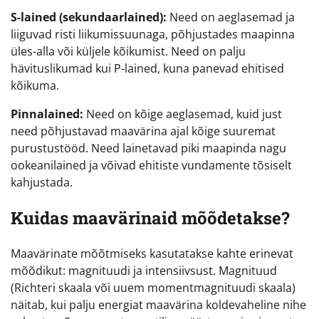
S-lained (sekundaarlained):
Need on aeglasemad ja
liiguvad risti liikumissuunaga, põhjustades maapinna
üles-alla või küljele kõikumist. Need on palju
hävituslikumad kui P-lained, kuna panevad ehitised
kõikuma.
Pinnalained:
Need on kõige aeglasemad, kuid just
need põhjustavad maavärina ajal kõige suuremat
purustustööd. Need lainetavad piki maapinda nagu
ookeanilained ja võivad ehitiste vundamente tõsiselt
kahjustada.
Kuidas maavärinaid mõõdetakse?
Maavärinate mõõtmiseks kasutatakse kahte erinevat
mõõdikut: magnituudi ja intensiivsust. Magnituud
(Richteri skaala või uuem momentmagnituudi skaala)
näitab, kui palju energiat maavärina koldevaheline nihe