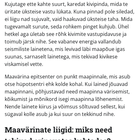
Kujutage ette kahte suurt, karedat kivipinda, mida te
üritate üksteise vastu lükata. Kuna pinnad pole siledad,
ei liigu nad sujuvalt, vaid haakuvad üksteise taha. Mida
tugevamalt surute, seda rohkem pinget kuhjub. Ühel
hetkel aga ületab see rõhk kivimite vastupidavuse ja
toimub järsk nihe. See vabanev energia vallandub
seismiliste lainetena, mis levivad läbi maapõue igas
suunas, sarnaselt lainetega, mis tekivad kivikese
viskamisel vette.
Maavärina epitsenter on punkt maapinnale, mis asub
otse hüpotsentri ehk kolde kohal. Kui lained jõuavad
maapinnani, põhjustavad need maapinna värisemist,
kõikumist ja mõnikord isegi maapinna lõhenemist.
Nende lainete kiirus ja võimsus sõltuvad sellest, kui
sügaval kolle asub ja kui suur on tekkinud nihe.
Maavärinate liigid: miks need