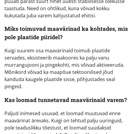
püüab pärast suurt nihet uuesti stabiilsesse olekusse
taastuda. Need on ohtlikud, kuna võivad kokku
kukutada juba varem kahjustatud ehitisi.
Miks toimuvad maavärinad ka kohtades, mis
pole plaatide piiridel?
Kuigi suurem osa maavärinaid toimub plaatide
servades, eksisteerib maakoores ka palju vanu
murrangujooni ja pingekohti, mis võivad aktiveeruda.
Mõnikord võivad ka maapõue tektoonilised jõud
kanduda kaugele plaatide sisse, põhjustades seal
pingeid.
Kas loomad tunnetavad maavärinaid varem?
Paljud inimesed usuvad, et loomad muutuvad enne
maavärinat ärevaks. Kuigi on tehtud palju uuringuid,
pole teaduslikku tõestust, et loomad suudaksid