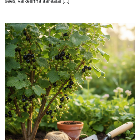
sees, väikelinna äärealal […]