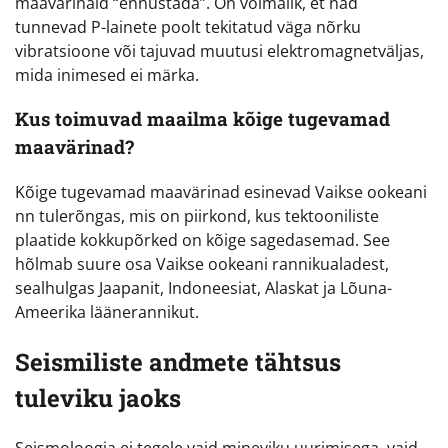
maavärinaid “ennustada”. On võimalik, et nad
tunnevad P-lainete poolt tekitatud väga nõrku
vibratsioone või tajuvad muutusi elektromagnetväljas,
mida inimesed ei märka.
Kus toimuvad maailma kõige tugevamad
maavärinad?
Kõige tugevamad maavärinad esinevad Vaikse ookeani
nn tulerõngas, mis on piirkond, kus tektooniliste
plaatide kokkupõrked on kõige sagedasemad. See
hõlmab suure osa Vaikse ookeani rannikualadest,
sealhulgas Jaapanit, Indoneesiat, Alaskat ja Lõuna-
Ameerika läänerannikut.
Seismiliste andmete tähtsus
tuleviku jaoks
Seismoloogia ei tegele vaid mineviku uurimisega, vaid