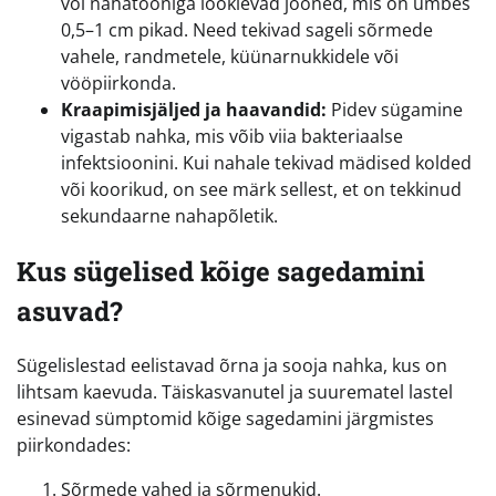
või nahatooniga looklevad jooned, mis on umbes
0,5–1 cm pikad. Need tekivad sageli sõrmede
vahele, randmetele, küünarnukkidele või
vööpiirkonda.
Kraapimisjäljed ja haavandid:
Pidev sügamine
vigastab nahka, mis võib viia bakteriaalse
infektsioonini. Kui nahale tekivad mädised kolded
või koorikud, on see märk sellest, et on tekkinud
sekundaarne nahapõletik.
Kus sügelised kõige sagedamini
asuvad?
Sügelislestad eelistavad õrna ja sooja nahka, kus on
lihtsam kaevuda. Täiskasvanutel ja suurematel lastel
esinevad sümptomid kõige sagedamini järgmistes
piirkondades:
Sõrmede vahed ja sõrmenukid.