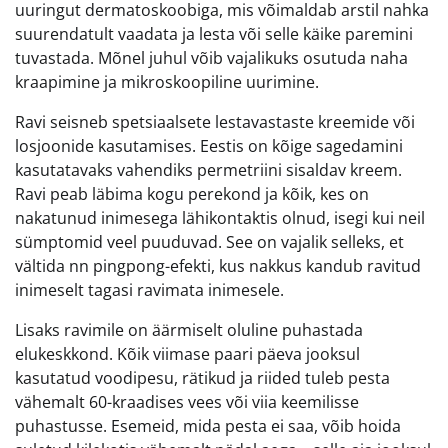
uuringut dermatoskoobiga, mis võimaldab arstil nahka
suurendatult vaadata ja lesta või selle käike paremini
tuvastada. Mõnel juhul võib vajalikuks osutuda naha
kraapimine ja mikroskoopiline uurimine.
Ravi seisneb spetsiaalsete lestavastaste kreemide või
losjoonide kasutamises. Eestis on kõige sagedamini
kasutatavaks vahendiks permetriini sisaldav kreem.
Ravi peab läbima kogu perekond ja kõik, kes on
nakatunud inimesega lähikontaktis olnud, isegi kui neil
sümptomid veel puuduvad. See on vajalik selleks, et
vältida nn pingpong-efekti, kus nakkus kandub ravitud
inimeselt tagasi ravimata inimesele.
Lisaks ravimile on äärmiselt oluline puhastada
elukeskkond. Kõik viimase paari päeva jooksul
kasutatud voodipesu, rätikud ja riided tuleb pesta
vähemalt 60-kraadises vees või viia keemilisse
puhastusse. Esemeid, mida pesta ei saa, võib hoida