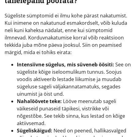
tähelepanu pöörata?
Sügeliste sümptomid ei ilmu kohe pärast nakatumist.
Kui inimene on nakatunud esmakordselt, võib kuluda
neli kuni kaheksa nädalat, enne kui sümptomid
ilmnevad. Korduvnakatumise korral võib reaktsioon
tekkida juba mõne päeva jooksul. Siin on peamised
märgid, mida ei tohiks eirata:
Intensiivne sügelus, mis süveneb öösiti:
See on
sügeliste kõige iseloomulikum tunnus. Soojus
voodis aktiveerib lestade liikumise ja muudab
sügeluse sageli väljakannatamatuks, segades
uinumist ja öist und.
Nahalöövete teke:
Lööve meenutab sageli
väikeseid punaseid täpikesi, vistrikke või
nõgestõbe. See tekib sinna, kus lestad on kõige
aktiivsemad.
Sügeliskäigud:
Need on peened, hallikasvalged