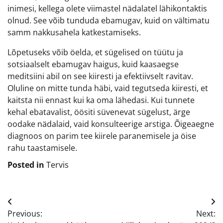
inimesi, kellega olete viimastel nädalatel lähikontaktis
olnud. See võib tunduda ebamugav, kuid on vältimatu
samm nakkusahela katkestamiseks.
Lõpetuseks võib öelda, et sügelised on tüütu ja
sotsiaalselt ebamugav haigus, kuid kaasaegse
meditsiini abil on see kiiresti ja efektiivselt ravitav.
Oluline on mitte tunda häbi, vaid tegutseda kiiresti, et
kaitsta nii ennast kui ka oma lähedasi. Kui tunnete
kehal ebatavalist, öösiti süvenevat sügelust, ärge
oodake nädalaid, vaid konsulteerige arstiga. Õigeaegne
diagnoos on parim tee kiirele paranemisele ja öise
rahu taastamisele.
Posted in
Tervis
Navigeerimine
Previous:
Next: