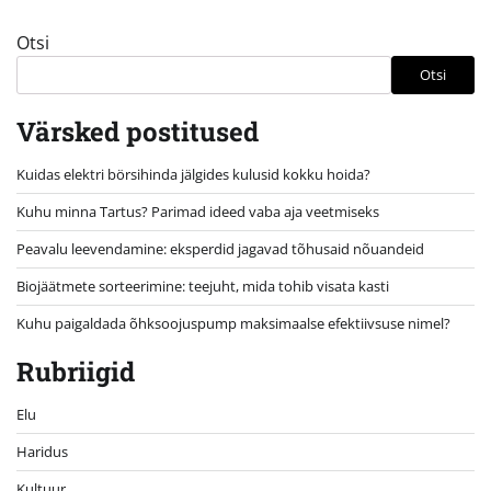
Otsi
Otsi
Värsked postitused
Kuidas elektri börsihinda jälgides kulusid kokku hoida?
Kuhu minna Tartus? Parimad ideed vaba aja veetmiseks
Peavalu leevendamine: eksperdid jagavad tõhusaid nõuandeid
Biojäätmete sorteerimine: teejuht, mida tohib visata kasti
Kuhu paigaldada õhksoojuspump maksimaalse efektiivsuse nimel?
Rubriigid
Elu
Haridus
Kultuur