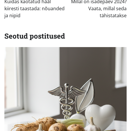
Kuidas kaotatud hääl
Millal on isadepäev 2024?
kiiresti taastada: nõuanded
Vaata, millal seda
ja nipid
tähistatakse
Seotud postitused