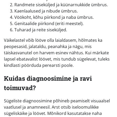
Randmete siseküljed ja küünarnukkide ümbrus.
Kaenlaalused ja nibude ümbrus.
Vöökoht, kõhu piirkond ja naba ümbrus.
Genitaalide piirkond (eriti meestel).
Tuharad ja reite siseküljed.
Väikelastel võib lööve olla laialdasem, hõlmates ka
peopesasid, jalataldu, peanahka ja nägu, mis
täiskasvanutel on harvem esinev nähtus. Kui märkate
lapsel ebatavalist löövet, mis tundub sügelevat, tuleks
kindlasti pöörduda perearsti poole.
Kuidas diagnoosimine ja ravi
toimuvad?
Sügeliste diagnoosimine põhineb peamiselt visuaalsel
vaatlusel ja anamneesil. Arst otsib iseloomulikke
sügeliskäike ja löövet. Mõnikord kasutatakse naha