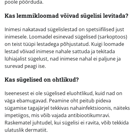
poole pöörduda.
Kas lemmikloomad võivad sügelisi levitada?
Inimesi nakatavad sügelislestad on spetsiifilised just
inimesele. Loomadel esinevad sügelised (sarkoptoos)
on teist tüüpi lestadega põhjustatud. Kuigi loomade
lestad võivad inimese nahale sattuda ja tekitada
lühiajalist sügelust, nad inimese nahal ei paljune ja
surevad peagi ise.
Kas sügelised on ohtlikud?
Iseenesest ei ole sügelised eluohtlikud, kuid nad on
väga ebamugavad. Peamine oht peitub pideva
sügamise tagajärjel tekkivas nahainfektsioonis, näiteks
impetiigos, mis võib vajada antibiootikumravi.
Raskematel juhtudel, kui sügelisi ei ravita, võib tekkida
ulatuslik dermatiit.