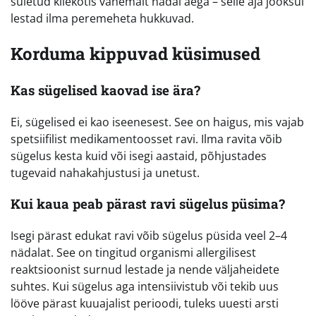
suletud kilekotis vähemalt nädal aega – selle aja jooksul
lestad ilma peremeheta hukkuvad.
Korduma kippuvad küsimused
Kas sügelised kaovad ise ära?
Ei, sügelised ei kao iseenesest. See on haigus, mis vajab
spetsiifilist medikamentoosset ravi. Ilma ravita võib
sügelus kesta kuid või isegi aastaid, põhjustades
tugevaid nahakahjustusi ja unetust.
Kui kaua peab pärast ravi sügelus püsima?
Isegi pärast edukat ravi võib sügelus püsida veel 2–4
nädalat. See on tingitud organismi allergilisest
reaktsioonist surnud lestade ja nende väljaheidete
suhtes. Kui sügelus aga intensiivistub või tekib uus
lööve pärast kuuajalist perioodi, tuleks uuesti arsti