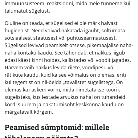
immuunsüsteemi reaktsiooni, mida meie tunneme kui
talumatut sügelust.
Oluline on teada, et sügelised ei ole märk halvast
hügieenist. Need võivad nakatada igaüht, sõltumata
sotsiaalsest staatusest või puhtusearmastusest.
Sügelised levivad peamiselt otsese, pikemaajalise naha-
naha kontakti kaudu. See tähendab, et nakkus liigub
edasi käest kinni hoides, kallistades või voodit jagades.
Harvem võib nakkus levida riiete, voodipesu või
rätikute kaudu, kuid ka see võimalus on olemas, eriti
kui tegemist on nii-öelda „tavaliste“ sügelistega. On
olemas ka raskem vorm, mida nimetatakse koorik-
sügelisteks, kus lestade arvukus nahal on tuhandeid
kordi suurem ja nakatumisoht keskkonna kaudu on
märgatavalt kõrgem.
Peamised sümptomid: millele