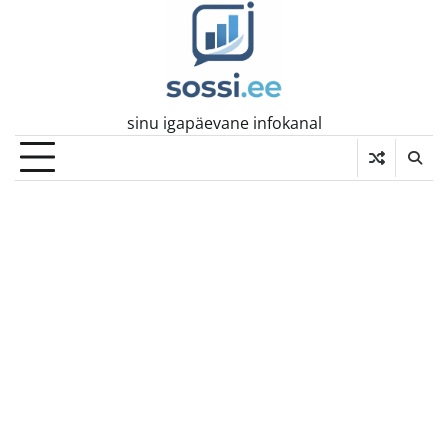
Skip
to
content
sinu igapäevane infokanal