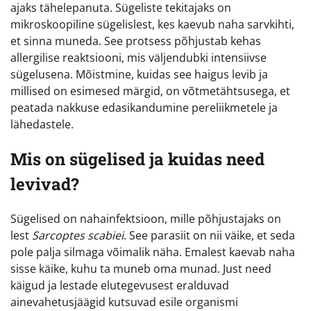
ajaks tähelepanuta. Sügeliste tekitajaks on
mikroskoopiline sügelislest, kes kaevub naha sarvkihti,
et sinna muneda. See protsess põhjustab kehas
allergilise reaktsiooni, mis väljendubki intensiivse
sügelusena. Mõistmine, kuidas see haigus levib ja
millised on esimesed märgid, on võtmetähtsusega, et
peatada nakkuse edasikandumine pereliikmetele ja
lähedastele.
Mis on sügelised ja kuidas need
levivad?
Sügelised on nahainfektsioon, mille põhjustajaks on
lest
Sarcoptes scabiei
. See parasiit on nii väike, et seda
pole palja silmaga võimalik näha. Emalest kaevab naha
sisse käike, kuhu ta muneb oma munad. Just need
käigud ja lestade elutegevusest eralduvad
ainevahetusjäägid kutsuvad esile organismi