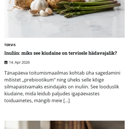
TERVIS
Inuliin: miks see kiudaine on tervisele hädavajalik?
14. Apr 2026
Tänapäeva toitumismaailmas kohtab üha sagedamini
mõistet „prebiootikum“ ning üheks selle kõige
silmapaistvamaks esindajaks on inuliin. See looduslik
kiudaine, mida leidub paljudes igapäevastes
toiduainetes, mängib meie […]