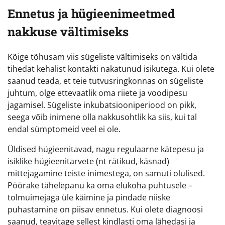
Ennetus ja hügieenimeetmed
nakkuse vältimiseks
Kõige tõhusam viis sügeliste vältimiseks on vältida
tihedat kehalist kontakti nakatunud isikutega. Kui olete
saanud teada, et teie tutvusringkonnas on sügeliste
juhtum, olge ettevaatlik oma riiete ja voodipesu
jagamisel. Sügeliste inkubatsiooniperiood on pikk,
seega võib inimene olla nakkusohtlik ka siis, kui tal
endal sümptomeid veel ei ole.
Üldised hügieenitavad, nagu regulaarne kätepesu ja
isiklike hügieenitarvete (nt rätikud, käsnad)
mittejagamine teiste inimestega, on samuti olulised.
Pöörake tähelepanu ka oma elukoha puhtusele –
tolmuimejaga üle käimine ja pindade niiske
puhastamine on piisav ennetus. Kui olete diagnoosi
saanud, teavitage sellest kindlasti oma lähedasi ja