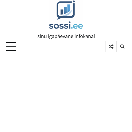
Skip
to
content
sinu igapäevane infokanal