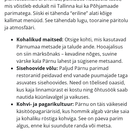
mis võistleb edukalt nii Tallinna kui ka Põhjamaade
parimatega. Siiski ei tähenda “eriline” alati kõige
kallimat menüüd. See tähendab lugu, tooraine päritolu
ja atmosfääri.
Kohalikud maitsed:
Otsige kohti, mis kasutavad
Pärnumaa metsade ja talude ande. Hooajalisus
on siin märksõnaks – kevadine nõges, suvine
värske kala Pärnu lahest ja sügisene metsaand.
Sisehoovide võlu:
Paljud Pärnu parimad
restoranid peidavad end vanade puumajade taga
asuvates sisehoovides. Need on tõelised oaasid,
kus kaja linnamürast ei kostu ning õhtusöök saab
nautida küünlavalgel ja vaikuses.
Kohvi- ja pagarikultuur:
Pärnu on täis väikeseid
käsitööpagariärisid, kus hommik algab värske saia
ja kohaliku röstiga kohviga. See on päeva parim
algus, enne kui suundute randa või metsa.