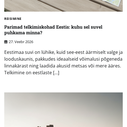
REISIMINE
Parimad telkimiskohad Eestis: kuhu sel suvel
puhkama minna?
27. Veebr 2026
Eestimaa suvi on lühike, kuid see-eest äärmiselt valge ja
looduskaunis, pakkudes ideaalseid võimalusi põgeneda
linnakärast ning laadida akusid metsas või mere ääres.
Telkimine on eestlaste […]