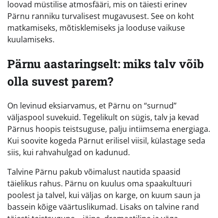
loovad müstilise atmosfääri, mis on täiesti erinev
Pärnu ranniku turvalisest mugavusest. See on koht
matkamiseks, mõtisklemiseks ja looduse vaikuse
kuulamiseks.
Pärnu aastaringselt: miks talv võib
olla suvest parem?
On levinud eksiarvamus, et Pärnu on “surnud”
väljaspool suvekuid. Tegelikult on sügis, talv ja kevad
Pärnus hoopis teistsuguse, palju intiimsema energiaga.
Kui soovite kogeda Pärnut erilisel viisil, külastage seda
siis, kui rahvahulgad on kadunud.
Talvine Pärnu pakub võimalust nautida spaasid
täielikus rahus. Pärnu on kuulus oma spaakultuuri
poolest ja talvel, kui väljas on karge, on kuum saun ja
bassein kõige väärtuslikumad. Lisaks on talvine rand