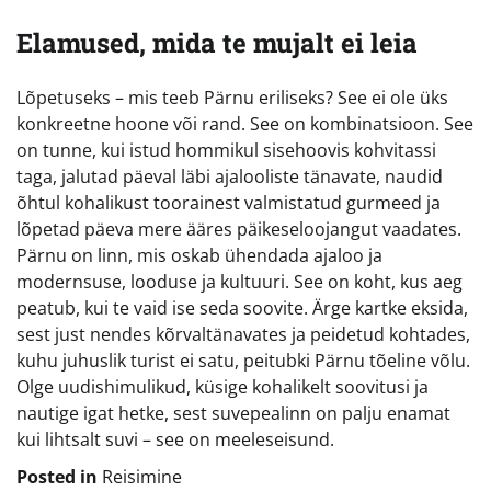
Elamused, mida te mujalt ei leia
Lõpetuseks – mis teeb Pärnu eriliseks? See ei ole üks
konkreetne hoone või rand. See on kombinatsioon. See
on tunne, kui istud hommikul sisehoovis kohvitassi
taga, jalutad päeval läbi ajalooliste tänavate, naudid
õhtul kohalikust toorainest valmistatud gurmeed ja
lõpetad päeva mere ääres päikeseloojangut vaadates.
Pärnu on linn, mis oskab ühendada ajaloo ja
modernsuse, looduse ja kultuuri. See on koht, kus aeg
peatub, kui te vaid ise seda soovite. Ärge kartke eksida,
sest just nendes kõrvaltänavates ja peidetud kohtades,
kuhu juhuslik turist ei satu, peitubki Pärnu tõeline võlu.
Olge uudishimulikud, küsige kohalikelt soovitusi ja
nautige igat hetke, sest suvepealinn on palju enamat
kui lihtsalt suvi – see on meeleseisund.
Posted in
Reisimine