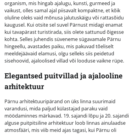
organism, mis hingab ajalugu, kunsti, gurmeed ja
vaikust, olles samal ajal piisavalt kompaktne, et kõik
oluline oleks vaid mõnusa jalutuskäigu või rattasõidu
kaugusel. Kui otsite sel suvel Pärnust midagi enamat
kui tavapärast turistirada, siis olete sattunud õigesse
kohta. Selles juhendis süveneme sügavamale Pärnu
hingeellu, avastades paiku, mis pakuvad tõeliselt
meeldejäävaid elamusi, olgu selleks siis peidetud
sisehoovid, ajaloolised villad või looduse vaikne rüpe.
Elegantsed puitvillad ja ajalooline
arhitektuur
Pärnu arhitektuuripärand on üks linna suurimaid
varandusi, mida paljud külastajad paraku vaid
möödaminnes märkavad. 19. sajandi lõpu ja 20. sajandi
alguse puitpitsiline arhitektuur loob linnas ainulaadse
atmosfääri, mis viib meid ajas tagasi, kui Pärnu oli