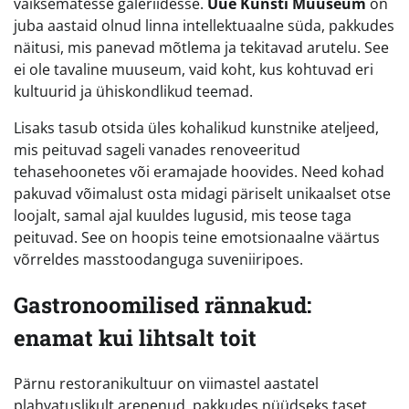
väiksematesse galeriidesse.
Uue Kunsti Muuseum
on
juba aastaid olnud linna intellektuaalne süda, pakkudes
näitusi, mis panevad mõtlema ja tekitavad arutelu. See
ei ole tavaline muuseum, vaid koht, kus kohtuvad eri
kultuurid ja ühiskondlikud teemad.
Lisaks tasub otsida üles kohalikud kunstnike ateljeed,
mis peituvad sageli vanades renoveeritud
tehasehoonetes või eramajade hoovides. Need kohad
pakuvad võimalust osta midagi päriselt unikaalset otse
loojalt, samal ajal kuuldes lugusid, mis teose taga
peituvad. See on hoopis teine emotsionaalne väärtus
võrreldes masstoodanguga suveniiripoes.
Gastronoomilised rännakud:
enamat kui lihtsalt toit
Pärnu restoranikultuur on viimastel aastatel
plahvatuslikult arenenud, pakkudes nüüdseks taset,