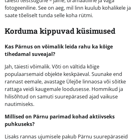
täiesti teistsugune – jäine, dramaatiline ja väga
fotogeeniline. See on aeg, mil linn kuulub kohalikele ja
saate tõeliselt tunda selle koha rütmi.
Korduma kippuvad küsimused
Kas Pärnus on võimalik leida rahu ka kõige
tihedamal suveajal?
Jah, täiesti võimalik. Võti on vältida kõige
populaarsemaid objekte keskpäeval. Suunake end
rannast eemale, avastage Ülejõe linnaosa või sõitke
rattaga veidi kaugemale loodusesse. Hommikud ja
hilisõhtud on samuti suurepärased ajad vaikuse
nautimiseks.
Millised on Pärnu parimad kohad aktiivseks
puhkuseks?
Lisaks rannas ujumisele pakub Pärnu suurepäraseid