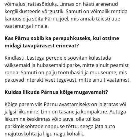
võimalusi rattasõiduks. Linnas on hästi arenenud
kergliiklusteede võrgustik. Samuti on võimalik rentida
kanuusid ja sõita Pärnu jõel, mis annab täiesti uue
vaatenurga linnale.
Kas Pärnu sobib ka perepuhkuseks, kui otsime
midagi tavapärasest erinevat?
Kindlasti. Lastega peredele soovitan külastada
väiksemaid ja hubasemaid parke, mitte ainult peamist
randa. Samuti on palju töötubasid ja muuseume, mis
pakuvad interaktiivset tegevust, mitte ainult vaatamist.
Kuidas liikuda Pärnus kõige mugavamalt?
Kõige parem viis Pärnu avastamiseks on jalgratas või
jalgsi liikumine. Linn on tasane ja kompaktne. Autoga
liikumine kesklinnas võib suvel olla tülikas
parkimiskohtade nappuse tõttu, seega jäta auto
majutuskohta ja liigu nagu kohalik.