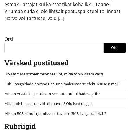
esmakülastajat kui ka staažikat kohalikku. Lääne-
Virumaa süda ei ole lihtsalt peatuspaik teel Tallinnast
Narva või Tartusse, vaid […]
Otsi
Otsi
Värsked postitused
Biojäätmete sorteerimine: teejuht, mida tohib visata kasti
Kuhu paigaldada õhksoojuspump maksimaalse efektiivsuse nimel?
Mis on AGM-aku ja miks on see auto puhul hädavajalik?
Millal tohib naastrehvid alla panna? Olulised reeglid
Mis on RCS-sõnum ja miks see tavalise SMS-i välja vahetab?
Rubriigid