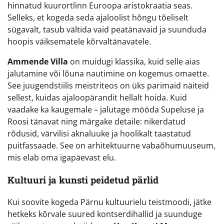
hinnatud kuurortlinn Euroopa aristokraatia seas.
Selleks, et kogeda seda ajaloolist hõngu tõeliselt
sügavalt, tasub vältida vaid peatänavaid ja suunduda
hoopis väiksematele kõrvaltänavatele.
Ammende Villa
on muidugi klassika, kuid selle aias
jalutamine või lõuna nautimine on kogemus omaette.
See juugendstiilis meistriteos on üks parimaid näiteid
sellest, kuidas ajaloopärandit hellalt hoida. Kuid
vaadake ka kaugemale – jalutage mööda Supeluse ja
Roosi tänavat ning märgake detaile: nikerdatud
rõdusid, värvilisi aknaluuke ja hoolikalt taastatud
puitfassaade. See on arhitektuurne vabaõhumuuseum,
mis elab oma igapäevast elu.
Kultuuri ja kunsti peidetud pärlid
Kui soovite kogeda Pärnu kultuurielu teistmoodi, jätke
hetkeks kõrvale suured kontserdihallid ja suunduge