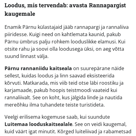
Loodus, mis tervendab: avasta Rannapargist
kaugemale
Enamik Pärnu külastajaid jääb rannapargi ja rannaliiva
piiridesse. Kuigi need on kahtlemata kaunid, pakub
Pärnu ümbrus palju rohkem looduslikke elamusi. Kui
otsite rahu ja soovi olla loodusega üksi, on aeg võtta
suund linnast välja.
Pärnu rannaniidu kaitseala
on suurepärane näide
sellest, kuidas loodus ja linn saavad eksisteerida
kõrvuti. Matkarada, mis viib teid otse läbi roostiku ja
karjamaade, pakub hoopis teistmoodi vaateid kui
rannaliivalt. See on koht, kus jälgida linde ja nautida
mereõhku ilma tuhandete teiste turistideta.
Veelgi erilisema kogemuse saab, kui suundute
Luitemaa looduskaitsealale
. See on veidi kaugemal,
kuid väärt igat minutit. Kõrged luiteliivad ja rabametsad