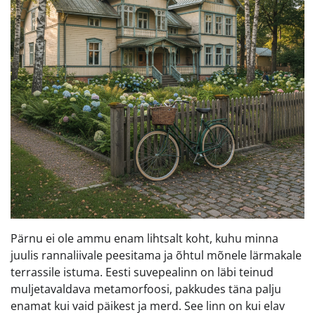
Pärnu ei ole ammu enam lihtsalt koht, kuhu minna
juulis rannaliivale peesitama ja õhtul mõnele lärmakale
terrassile istuma. Eesti suvepealinn on läbi teinud
muljetavaldava metamorfoosi, pakkudes täna palju
enamat kui vaid päikest ja merd. See linn on kui elav