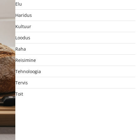
Elu
Haridus
Kultuur
Loodus
Raha
Reisimine
Tehnoloogia
Tervis
Toit