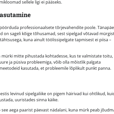
mmikloomad sellele ligi ei pääseks.
kasutamine
 pöörduda professionaalsete tõrjevahendite poole. Tänapäe
id on sageli kõige tõhusamad, sest sipelgad võtavad mürgist
tähtsusega, kuna ainult töölissipelgate tapmisest ei piisa –
on mürki mitte pihustada kohtadesse, kus te valmistate toitu,
uure ja püsiva probleemiga, võib olla mõistlik palgata
d meetodeid kasutada, et probleemile lõplikult punkt panna.
stis levinud sipelgaliike on pigem häirivad kui ohtlikud, kui
justada, uuristades sinna käike.
b see aega paarist päevast nädalani, kuna mürk peab jõudm