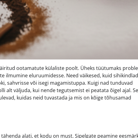
häiritud ootamatute külaliste poolt. Üheks tüütumaks probl
te ilmumine eluruumidesse. Need väikesed, kuid sihikindla
öki, sahvrisse või isegi magamistuppa. Kuigi nad tunduvad
li alt väljuda, kui nende tegutsemist ei peatata õigel ajal. Se
tulevad, kuidas neid tuvastada ja mis on kõige tõhusamad
i tähenda alati, et kodu on must. Sipelgate peamine eesmär