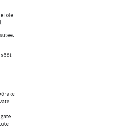
ei ole
l.
sutee.
i sööt
pöörake
vate
lgate
tute