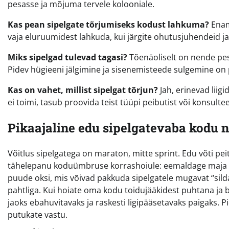
pesasse ja mõjuma tervele kolooniale.
Kas pean sipelgate tõrjumiseks kodust lahkuma?
Enam
vaja eluruumidest lahkuda, kui järgite ohutusjuhendeid 
Miks sipelgad tulevad tagasi?
Tõenäoliselt on nende pesa
Pidev hügieeni jälgimine ja sisenemisteede sulgemine on p
Kas on vahet, millist sipelgat tõrjun?
Jah, erinevad liigi
ei toimi, tasub proovida teist tüüpi peibutist või konsultee
Pikaajaline edu sipelgatevaba kodu 
Võitlus sipelgatega on maraton, mitte sprint. Edu võti p
tähelepanu koduümbruse korrashoiule: eemaldage maja se
puude oksi, mis võivad pakkuda sipelgatele mugavat “silda
pahtliga. Kui hoiate oma kodu toidujääkidest puhtana ja b
jaoks ebahuvitavaks ja raskesti ligipääsetavaks paigaks. 
putukate vastu.