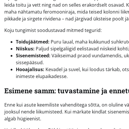
leida toitu ja vett ning nad on selles erakordselt osavad. 
maha nähtamatu feromooniraja, mida teised kolonni liikme
pikkade ja sirgete rividena – nad järgivad üksteise poolt 
Koju tungimist soodustavad mitmed tegurid:
Toidujäätmed:
Puru laual, maha kukkunud suhkruter
Niiskus:
Paljud sipelgaliigid eelistavad niiskeid kohti
Sisenemisteed:
Väikseimad praod vundamendis, uks
sissepääsud.
Hooajalisus:
Kevadel ja suvel, kui loodus tärkab, otsi
inimeste elupaikadesse.
Esimene samm: tuvastamine ja ennet
Enne kui asute keemiliste vahenditega sõtta, on oluline väl
jooksul nende liikumisteed. Kui märkate kindlat sisenemis
algab hügieenist.