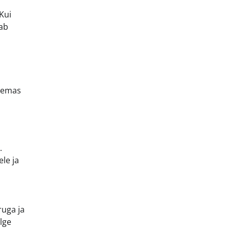
Kui
gab
olemas
.
le ja
ruga ja
lge