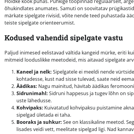
Hoidke köök puhas. Pühkige tööpinnad regulaarselt, ärge j
õhukindlates anumates. Samuti on soovitatav prügikastid t
märkate sipelgate rivisid, võite nende teed puhastada ää
teiste sipelgate orienteerumist.
Kodused vahendid sipelgate vastu
Paljud inimesed eelistavad vältida kangeid mürke, eriti
mitmeid looduslikke meetodeid, mis aitavad sipelgate ar
Kaneel ja nelk:
Sipelgatele ei meeldi nende vürtside
kohtadesse, kust nad sisse tulevad, saate neid eema
Äädikas:
Nagu mainitud, hävitab äädikas feromoonir
Sidrunimahl:
Sidruni happesus ja tugev lõhn on sip
uste lähedusse.
Kohvipaks:
Kuivatatud kohvipaksu puistamine aknar
sipelgad ületada ei taha.
Booraks ja suhkur:
See on klassikaline meetod. Seg
lisades veidi vett, meelitate sipelgad ligi. Nad kan