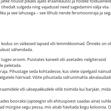
ätke nõusid pikaks ajaks kraanikaussi ja hoidke toiduaineid
ihedalt sulgeda ning vajadusel need sagedamini välja viia. 
dika ja vee lahusega – see lõhub nende feromooniraja ja se
 kui kodus on väikesed lapsed või lemmikloomad. Õnneks on 
vukust vähendada.
 tugev aroom. Puistates kaneeli või asetades nelgiterasid
le peletada.
aja. Pihustage seda kohtadesse, kus olete sipelgaid näinud
elgatele häirivad. Võite pihustada sidrunimahla aknalaudade
aamidele või uksepakkudele võib toimida kui barjäär, mida
ades booraksi (apteegist või ehituspoest saadav aine) suhk
navad mürgise segu pessa, mis aitab hävitada kogu koloonia. O