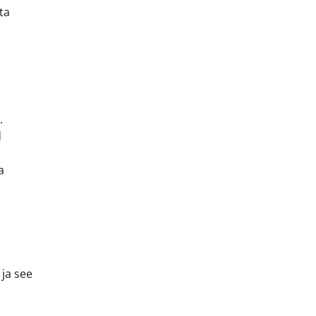
ta
.
d
a
 ja see