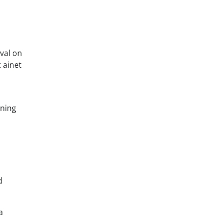
val on
 ainet
 ning
d
a