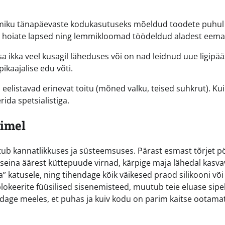
iku tänapäevaste kodukasutuseks mõeldud toodete puhul 
ja hoiate lapsed ning lemmikloomad töödeldud aladest eema
 ikka veel kusagil läheduses või on nad leidnud uue ligipää
ikaajalise edu võti.
d eelistavad erinevat toitu (mõned valku, teised suhkrut). Ku
rida spetsialistiga.
nimel
eitub kannatlikkuses ja süsteemsuses. Pärast esmast tõrjet 
ina äärest küttepuude virnad, kärpige maja lähedal kasva
” katusele, ning tihendage kõik väikesed praod silikooni või
lokeerite füüsilised sisenemisteed, muutub teie eluase sipe
Pidage meeles, et puhas ja kuiv kodu on parim kaitse ootama