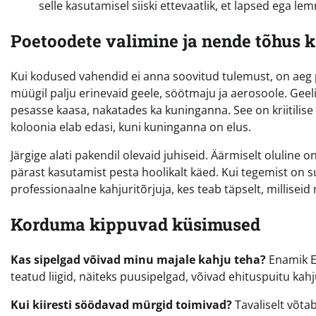
selle kasutamisel siiski ettevaatlik, et lapsed ega le
Poetoodete valimine ja nende tõhus 
Kui kodused vahendid ei anna soovitud tulemust, on aeg
müügil palju erinevaid geele, söötmaju ja aerosoole. Geel
pesasse kaasa, nakatades ka kuninganna. See on kriitilise 
koloonia elab edasi, kuni kuninganna on elus.
Järgige alati pakendil olevaid juhiseid. Äärmiselt oluline 
pärast kasutamist pesta hoolikalt käed. Kui tegemist on s
professionaalne kahjuritõrjuja, kes teab täpselt, millisei
Korduma kippuvad küsimused
Kas sipelgad võivad minu majale kahju teha?
Enamik Ee
teatud liigid, näiteks puusipelgad, võivad ehituspuitu kah
Kui kiiresti söödavad mürgid toimivad?
Tavaliselt võta