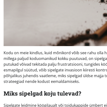
Kodu on meie kindlus, kuid mõnikord võib see rahu olla 
millega paljud koduomanikud kokku puutuvad, on sipelga
putukad võivad tekitada palju frustratsiooni, tungides kö
esmapilgul süütud, võib sipelgate invasioon kiiresti kontrol
põhjalikus juhendis vaatleme, miks sipelgad üldse majja 
strateegiad nende kodust eemaldamiseks.
Miks sipelgad koju tulevad?
Sipelgate leidmine köögilaualt või toidukappide ümbert e