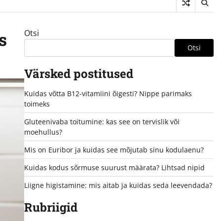
Otsi
s
Otsi
Värsked postitused
Kuidas võtta B12-vitamiini õigesti? Nippe parimaks
toimeks
Gluteenivaba toitumine: kas see on tervislik või
moehullus?
Mis on Euribor ja kuidas see mõjutab sinu kodulaenu?
Kuidas kodus sõrmuse suurust määrata? Lihtsad nipid
Liigne higistamine: mis aitab ja kuidas seda leevendada?
Rubriigid