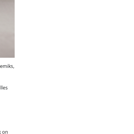
eemiks,
d
lles
k on