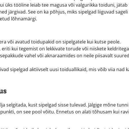
Kui üks tööline leiab tee magusa või valgurikka toiduni, jätab 
d järgivad. See on ka põhjus, miks sipelgad liiguvad sageli
jäetud lõhnamärgi.
a või avatud toidupakid on sipelgatele kui kutse peole.
, eriti kui tegemist on lekkivate torude või niiskete keldritega
epakkude vahel või aknaraamides on neile piisavalt suure
vad sipelgad aktiivselt uusi toiduallikaid, mis võib viia nad k
us
ja selgitada, kust sipelgad sisse tulevad. Jälgige mõne tunni
punkti, on see pool võitu. Ennetus on alati tõhusam kui ravi