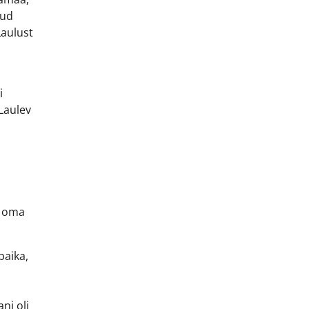
nud
Laulust
i
Laulev
n oma
paika,
d
ni oli