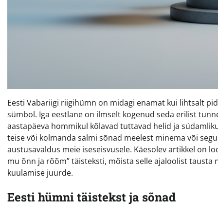
Eesti Vabariigi riigihümn on midagi enamat kui lihtsalt pid
sümbol. Iga eestlane on ilmselt kogenud seda erilist tunnet
aastapäeva hommikul kõlavad tuttavad helid ja südamliku
teise või kolmanda salmi sõnad meelest minema või segune
austusavaldus meie iseseisvusele. Käesolev artikkel on l
mu õnn ja rõõm” täisteksti, mõista selle ajaloolist taust
kuulamise juurde.
Eesti hümni täistekst ja sõnad