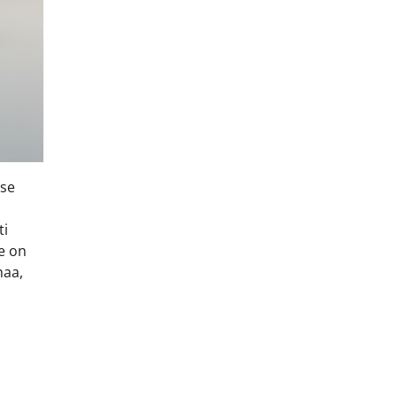
use
ti
e on
maa,