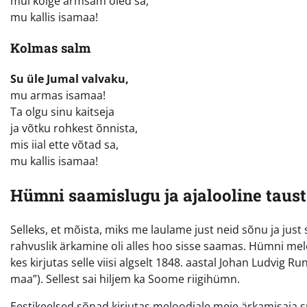
mul kõige armsam oled sa,
mu kallis isamaa!
Kolmas salm
Su üle Jumal valvaku,
mu armas isamaa!
Ta olgu sinu kaitseja
ja võtku rohkest õnnista,
mis iial ette võtad sa,
mu kallis isamaa!
Hümni saamislugu ja ajalooline taust
Selleks, et mõista, miks me laulame just neid sõnu ja just s
rahvuslik ärkamine oli alles hoo sisse saamas. Hümni mel
kes kirjutas selle viisi algselt 1848. aastal Johan Ludvig R
maa”). Sellest sai hiljem ka Soome riigihümn.
Eestikeelsed sõnad kirjutas meloodiale meie ärkamisaja 