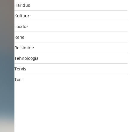
Haridus
Kultuur
Loodus
Raha
Reisimine
Tehnoloogia
Tervis
Toit