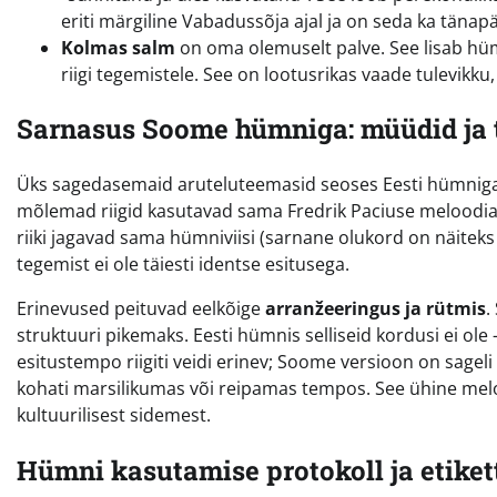
eriti märgiline Vabadussõja ajal ja on seda ka tänap
Kolmas salm
on oma olemuselt palve. See lisab hü
riigi tegemistele. See on lootusrikas vaade tulevikku
Sarnasus Soome hümniga: müüdid ja 
Üks sagedasemaid aruteluteemasid seoses Eesti hümnig
mõlemad riigid kasutavad sama Fredrik Paciuse meloodiat
riiki jagavad sama hümniviisi (sarnane olukord on näiteks S
tegemist ei ole täiesti identse esitusega.
Erinevused peituvad eelkõige
arranžeeringus ja rütmis
.
struktuuri pikemaks. Eesti hümnis selliseid kordusi ei ol
esitustempo riigiti veidi erinev; Soome versioon on sageli
kohati marsilikumas või reipamas tempos. See ühine melo
kultuurilisest sidemest.
Hümni kasutamise protokoll ja etiket