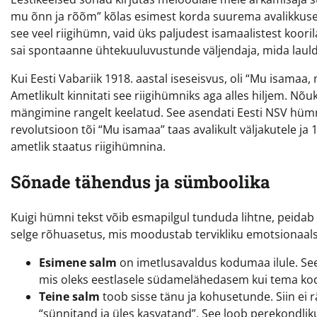
mu õnn ja rõõm” kõlas esimest korda suurema avalikkuse 
see veel riigihümn, vaid üks paljudest isamaalistest kooril
sai spontaanne ühtekuuluvustunde väljendaja, mida lauldi
Kui Eesti Vabariik 1918. aastal iseseisvus, oli “Mu isama
Ametlikult kinnitati see riigihümniks aga alles hiljem. Nõuk
mängimine rangelt keelatud. See asendati Eesti NSV hümni
revolutsioon tõi “Mu isamaa” taas avalikult väljakutele ja 
ametlik staatus riigihümnina.
Sõnade tähendus ja sümboolika
Kuigi hümni tekst võib esmapilgul tunduda lihtne, peidab 
selge rõhuasetus, mis moodustab tervikliku emotsionaals
Esimene salm
on imetlusavaldus kodumaa ilule. See 
mis oleks eestlasele südamelähedasem kui tema kod
Teine salm
toob sisse tänu ja kohusetunde. Siin ei r
“sünnitand ja üles kasvatand”. See loob perekondliku