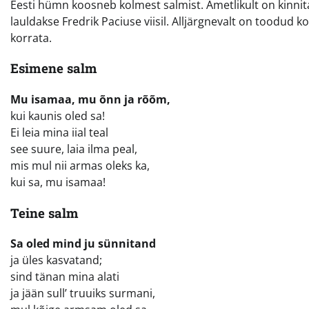
Eesti hümn koosneb kolmest salmist. Ametlikult on kinnit
lauldakse Fredrik Paciuse viisil. Alljärgnevalt on toodud ko
korrata.
Esimene salm
Mu isamaa, mu õnn ja rõõm,
kui kaunis oled sa!
Ei leia mina iial teal
see suure, laia ilma peal,
mis mul nii armas oleks ka,
kui sa, mu isamaa!
Teine salm
Sa oled mind ju sünnitand
ja üles kasvatand;
sind tänan mina alati
ja jään sull’ truuiks surmani,