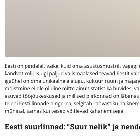
Eesti on pindalalt väike, kuid oma asustusmustrilt vägag
kandvat rolli. Kuigi paljud välismaalased teavad Eestit vaid 
igaühel on oma unikaalne ajalugu, kultuuriruum ja majan
mõistmine ei ole oluline mitte ainult statistika huvides, va
asuvad tööjõukeskused ja millised piirkonnad on läbimas
teieni Eesti linnade pingerea, selgitab rahvastiku paikn
mühinal, samas kui teised võitlevad kahanemisega.
Eesti suurlinnad: “Suur nelik” ja nen