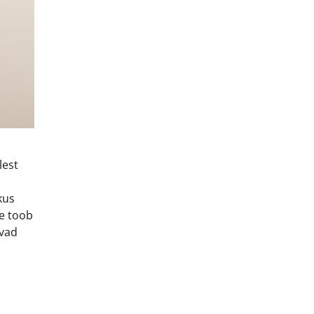
s
lest
kus
de toob
avad