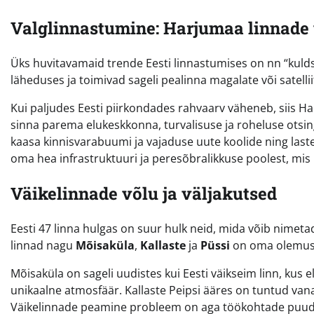
Valglinnastumine: Harjumaa linnade
Üks huvitavamaid trende Eesti linnastumises on nn “kulds
läheduses ja toimivad sageli pealinna magalate või satelli
Kui paljudes Eesti piirkondades rahvaarv väheneb, siis H
sinna parema elukeskkonna, turvalisuse ja roheluse otsing
kaasa kinnisvarabuumi ja vajaduse uute koolide ning last
oma hea infrastruktuuri ja peresõbralikkuse poolest, mis 
Väikelinnade võlu ja väljakutsed
Eesti 47 linna hulgas on suur hulk neid, mida võib nimetad
linnad nagu
Mõisaküla
,
Kallaste
ja
Püssi
on oma olemusel
Mõisaküla on sageli uudistes kui Eesti väikseim linn, kus 
unikaalne atmosfäär. Kallaste Peipsi ääres on tuntud vanau
Väikelinnade peamine probleem on aga töökohtade puudu