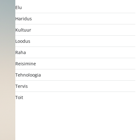
Elu
Haridus
Kultuur
Loodus
Raha
Reisimine
Tehnoloogia
Tervis
Toit