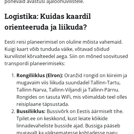
põnevaid avastusi ajaloohuvilistele.
Logistika: Kuidas kaardil
orienteeruda ja liikuda?
Eesti reisi planeerimisel on oluline mõista vahemaid.
Kuigi kaart võib tunduda väike, võtavad sõidud
kurvilistel kõrvalteedel aega. Siin on mõned soovitused
transpordi planeerimiseks:
Rongiliiklus (Elron):
Oranžid rongid on kiireim ja
mugavaim viis liikuda suundadel Tallinn-Tartu,
Tallinn-Narva, Tallinn-Viljandi ja Tallinn-Pärnu.
Rongides on tasuta WiFi, mis võimaldab teel olles
reisiplaane täpsustada.
Bussiliiklus:
Bussivõrk on Eestis äärmiselt tihe.
Tpilet.ee on keskkond, kust leiate kõikide
linnadevaheliste busside ajad. Bussiga pääseb
mugavalt ka väiksematesse kohtadesse nagu