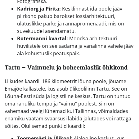
Fotografiska.
Kadriorg ja Pirita:
Kesklinnast ida poole jääv
piirkond pakub barokset lossiarhitektuuri,
ulatuslikke parke ja rannapromenaadi, mis on
suvekuudel asendamatu.
Rotermanni kvartal:
Moodsa arhitektuuri
huvilistele on see sadama ja vanalinna vahele jääv
ala kohustuslik peatuspaik.
Tartu – Vaimuelu ja boheemlaslik õhkkond
Liikudes kaardil 186 kilomeetrit lõuna poole, jõuame
Emajõe kallastele, kus asub ülikoolilinn Tartu. See on
Lõuna-Eesti süda ja logistiline keskus. Tartu on tuntud
oma rahuliku tempo ja “vaimu” poolest. Siin on
vahemaad veelgi lühemad kui Tallinnas, võimaldades
enamiku vaatamisväärsusi läbida jalutades või rattaga
sõites. Olulisemad punktid kaardil:
Toomemägi ja Ülikool:
Ajalooline keskus, kus