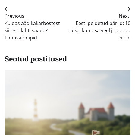
Navigeerimine
Previous:
Next:
Kuidas äädikakärbestest
Eesti peidetud pärlid: 10
kiiresti lahti saada?
paika, kuhu sa veel jõudnud
Tõhusad nipid
ei ole
Seotud postitused