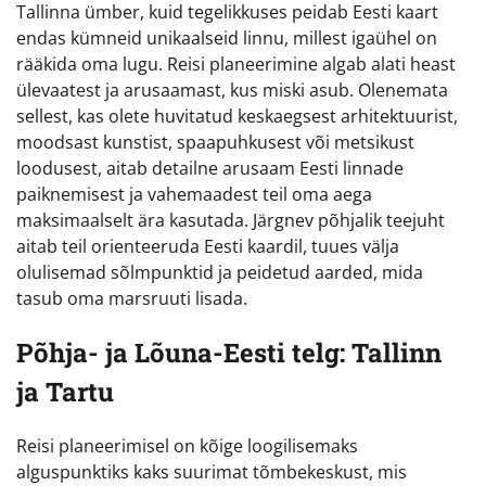
Tallinna ümber, kuid tegelikkuses peidab Eesti kaart
endas kümneid unikaalseid linnu, millest igaühel on
rääkida oma lugu. Reisi planeerimine algab alati heast
ülevaatest ja arusaamast, kus miski asub. Olenemata
sellest, kas olete huvitatud keskaegsest arhitektuurist,
moodsast kunstist, spaapuhkusest või metsikust
loodusest, aitab detailne arusaam Eesti linnade
paiknemisest ja vahemaadest teil oma aega
maksimaalselt ära kasutada. Järgnev põhjalik teejuht
aitab teil orienteeruda Eesti kaardil, tuues välja
olulisemad sõlmpunktid ja peidetud aarded, mida
tasub oma marsruuti lisada.
Põhja- ja Lõuna-Eesti telg: Tallinn
ja Tartu
Reisi planeerimisel on kõige loogilisemaks
alguspunktiks kaks suurimat tõmbekeskust, mis