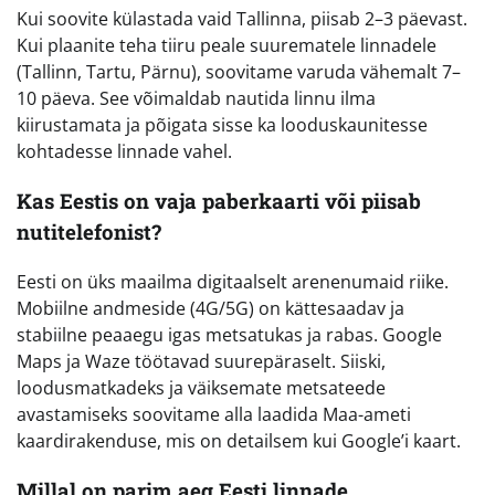
Kui soovite külastada vaid Tallinna, piisab 2–3 päevast.
Kui plaanite teha tiiru peale suurematele linnadele
(Tallinn, Tartu, Pärnu), soovitame varuda vähemalt 7–
10 päeva. See võimaldab nautida linnu ilma
kiirustamata ja põigata sisse ka looduskaunitesse
kohtadesse linnade vahel.
Kas Eestis on vaja paberkaarti või piisab
nutitelefonist?
Eesti on üks maailma digitaalselt arenenumaid riike.
Mobiilne andmeside (4G/5G) on kättesaadav ja
stabiilne peaaegu igas metsatukas ja rabas. Google
Maps ja Waze töötavad suurepäraselt. Siiski,
loodusmatkadeks ja väiksemate metsateede
avastamiseks soovitame alla laadida Maa-ameti
kaardirakenduse, mis on detailsem kui Google’i kaart.
Millal on parim aeg Eesti linnade