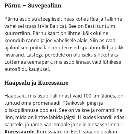
Pärnu – Suvepealinn
Pärnu asub strateegiliselt heas kohas Riia ja Tallinna
vahelisel trassil (Via Baltica). See on Eesti tuntuim
kuurortlinn. Pärnu kaart on lihtne: kõik oluline
koondub ranna ja jõe vahelisele alale. Siin asuvad
ajaloolised puitvillad, modernsed spaahotellid ja pikk
liivarand. Lastega peredele on oluliseks sihtkohaks
Lottemaa teemapark, mis asub linnast vaid lühikese
autosõidu kaugusel.
Haapsalu ja Kuressaare
Haapsalu, mis asub Tallinnast vaid 100 km läänes, on
tuntud oma promenaadi, Tšaikovski pingi ja
piiskopilinnuse poolest. See on vaikne ja romantiline
linn, mida on lihtne läbida jalgsi. Liikudes kaardil edasi
saartele, jõuame Saaremaale ja selle ainsasse linna –
Kuressaarde
. Kuressaare on Eesti spaade pealinn