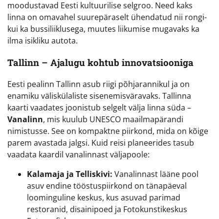
moodustavad Eesti kultuurilise selgroo. Need kaks
linna on omavahel suurepäraselt ühendatud nii rongi-
kui ka bussiliiklusega, muutes liikumise mugavaks ka
ilma isikliku autota.
Tallinn – Ajalugu kohtub innovatsiooniga
Eesti pealinn Tallinn asub riigi põhjarannikul ja on
enamiku väliskülaliste sisenemisväravaks. Tallinna
kaarti vaadates joonistub selgelt välja linna süda –
Vanalinn
, mis kuulub UNESCO maailmapärandi
nimistusse. See on kompaktne piirkond, mida on kõige
parem avastada jalgsi. Kuid reisi planeerides tasub
vaadata kaardil vanalinnast väljapoole:
Kalamaja ja Telliskivi:
Vanalinnast lääne pool
asuv endine tööstuspiirkond on tänapäeval
loominguline keskus, kus asuvad parimad
restoranid, disainipoed ja Fotokunstikeskus