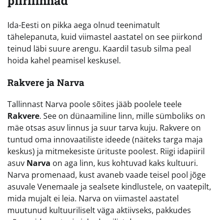
piirilinnad
Ida-Eesti on pikka aega olnud teenimatult
tähelepanuta, kuid viimastel aastatel on see piirkond
teinud läbi suure arengu. Kaardil tasub silma peal
hoida kahel peamisel keskusel.
Rakvere ja Narva
Tallinnast Narva poole sõites jääb poolele teele
Rakvere
. See on dünaamiline linn, mille sümboliks on
mäe otsas asuv linnus ja suur tarva kuju. Rakvere on
tuntud oma innovaatiliste ideede (näiteks targa maja
keskus) ja mitmekesiste ürituste poolest. Riigi idapiiril
asuv
Narva
on aga linn, kus kohtuvad kaks kultuuri.
Narva promenaad, kust avaneb vaade teisel pool jõge
asuvale Venemaale ja sealsete kindlustele, on vaatepilt,
mida mujalt ei leia. Narva on viimastel aastatel
muutunud kultuuriliselt väga aktiivseks, pakkudes