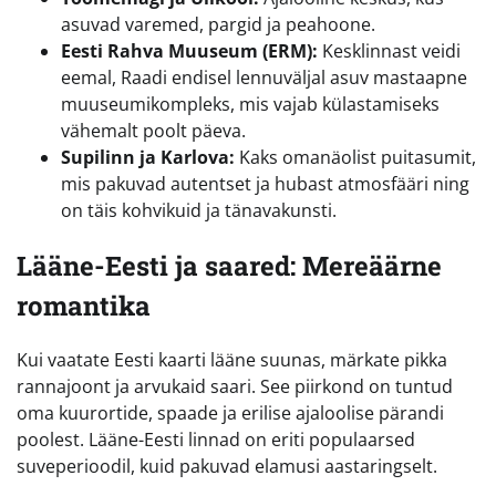
asuvad varemed, pargid ja peahoone.
Eesti Rahva Muuseum (ERM):
Kesklinnast veidi
eemal, Raadi endisel lennuväljal asuv mastaapne
muuseumikompleks, mis vajab külastamiseks
vähemalt poolt päeva.
Supilinn ja Karlova:
Kaks omanäolist puitasumit,
mis pakuvad autentset ja hubast atmosfääri ning
on täis kohvikuid ja tänavakunsti.
Lääne-Eesti ja saared: Mereäärne
romantika
Kui vaatate Eesti kaarti lääne suunas, märkate pikka
rannajoont ja arvukaid saari. See piirkond on tuntud
oma kuurortide, spaade ja erilise ajaloolise pärandi
poolest. Lääne-Eesti linnad on eriti populaarsed
suveperioodil, kuid pakuvad elamusi aastaringselt.