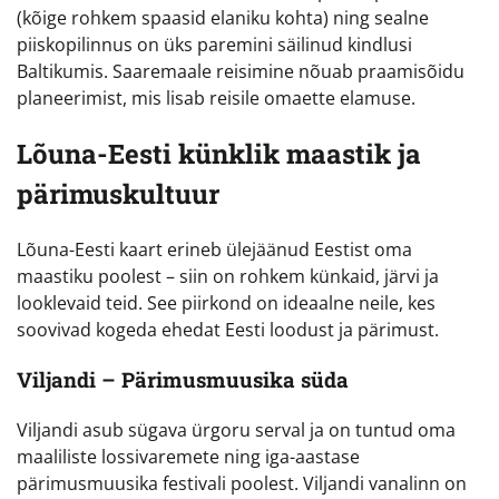
(kõige rohkem spaasid elaniku kohta) ning sealne
piiskopilinnus on üks paremini säilinud kindlusi
Baltikumis. Saaremaale reisimine nõuab praamisõidu
planeerimist, mis lisab reisile omaette elamuse.
Lõuna-Eesti künklik maastik ja
pärimuskultuur
Lõuna-Eesti kaart erineb ülejäänud Eestist oma
maastiku poolest – siin on rohkem künkaid, järvi ja
looklevaid teid. See piirkond on ideaalne neile, kes
soovivad kogeda ehedat Eesti loodust ja pärimust.
Viljandi – Pärimusmuusika süda
Viljandi asub sügava ürgoru serval ja on tuntud oma
maaliliste lossivaremete ning iga-aastase
pärimusmuusika festivali poolest. Viljandi vanalinn on