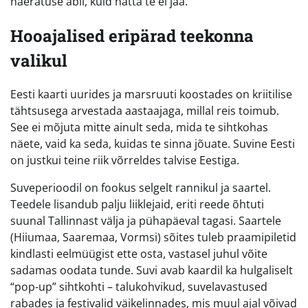
naeratuse abil, kuid hätta te ei jää.
Hooajalised eripärad teekonna
valikul
Eesti kaarti uurides ja marsruuti koostades on kriitilise
tähtsusega arvestada aastaajaga, millal reis toimub.
See ei mõjuta mitte ainult seda, mida te sihtkohas
näete, vaid ka seda, kuidas te sinna jõuate. Suvine Eesti
on justkui teine riik võrreldes talvise Eestiga.
Suveperioodil on fookus selgelt rannikul ja saartel.
Teedele lisandub palju liiklejaid, eriti reede õhtuti
suunal Tallinnast välja ja pühapäeval tagasi. Saartele
(Hiiumaa, Saaremaa, Vormsi) sõites tuleb praamipiletid
kindlasti eelmüügist ette osta, vastasel juhul võite
sadamas oodata tunde. Suvi avab kaardil ka hulgaliselt
“pop-up” sihtkohti – talukohvikud, suvelavastused
rabades ja festivalid väikelinnades, mis muul ajal võivad