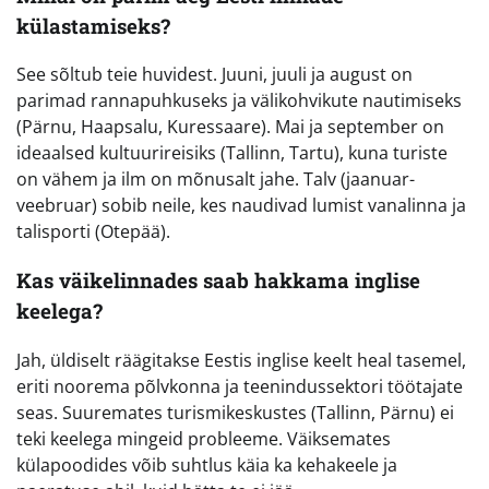
külastamiseks?
See sõltub teie huvidest. Juuni, juuli ja august on
parimad rannapuhkuseks ja välikohvikute nautimiseks
(Pärnu, Haapsalu, Kuressaare). Mai ja september on
ideaalsed kultuurireisiks (Tallinn, Tartu), kuna turiste
on vähem ja ilm on mõnusalt jahe. Talv (jaanuar-
veebruar) sobib neile, kes naudivad lumist vanalinna ja
talisporti (Otepää).
Kas väikelinnades saab hakkama inglise
keelega?
Jah, üldiselt räägitakse Eestis inglise keelt heal tasemel,
eriti noorema põlvkonna ja teenindussektori töötajate
seas. Suuremates turismikeskustes (Tallinn, Pärnu) ei
teki keelega mingeid probleeme. Väiksemates
külapoodides võib suhtlus käia ka kehakeele ja