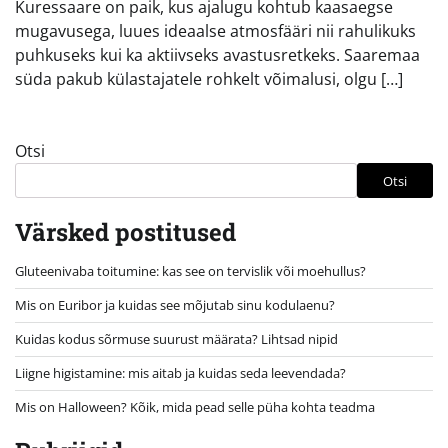
Kuressaare on paik, kus ajalugu kohtub kaasaegse
mugavusega, luues ideaalse atmosfääri nii rahulikuks
puhkuseks kui ka aktiivseks avastusretkeks. Saaremaa
süda pakub külastajatele rohkelt võimalusi, olgu […]
Otsi
Otsi
Värsked postitused
Gluteenivaba toitumine: kas see on tervislik või moehullus?
Mis on Euribor ja kuidas see mõjutab sinu kodulaenu?
Kuidas kodus sõrmuse suurust määrata? Lihtsad nipid
Liigne higistamine: mis aitab ja kuidas seda leevendada?
Mis on Halloween? Kõik, mida pead selle püha kohta teadma