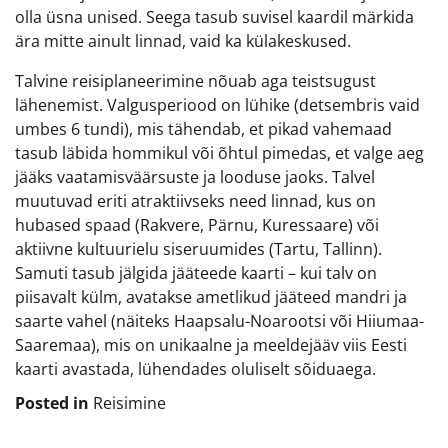
olla üsna unised. Seega tasub suvisel kaardil märkida
ära mitte ainult linnad, vaid ka külakeskused.
Talvine reisiplaneerimine nõuab aga teistsugust
lähenemist. Valgusperiood on lühike (detsembris vaid
umbes 6 tundi), mis tähendab, et pikad vahemaad
tasub läbida hommikul või õhtul pimedas, et valge aeg
jääks vaatamisväärsuste ja looduse jaoks. Talvel
muutuvad eriti atraktiivseks need linnad, kus on
hubased spaad (Rakvere, Pärnu, Kuressaare) või
aktiivne kultuurielu siseruumides (Tartu, Tallinn).
Samuti tasub jälgida jääteede kaarti – kui talv on
piisavalt külm, avatakse ametlikud jääteed mandri ja
saarte vahel (näiteks Haapsalu-Noarootsi või Hiiumaa-
Saaremaa), mis on unikaalne ja meeldejääv viis Eesti
kaarti avastada, lühendades oluliselt sõiduaega.
Posted in
Reisimine