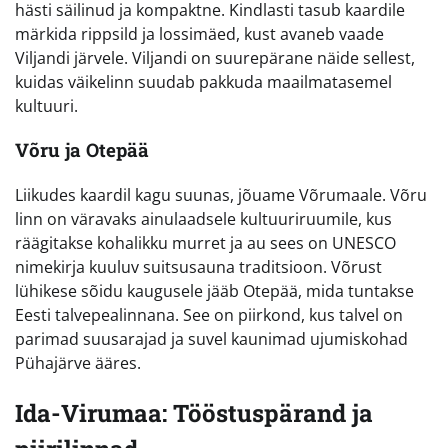
hästi säilinud ja kompaktne. Kindlasti tasub kaardile
märkida rippsild ja lossimäed, kust avaneb vaade
Viljandi järvele. Viljandi on suurepärane näide sellest,
kuidas väikelinn suudab pakkuda maailmatasemel
kultuuri.
Võru ja Otepää
Liikudes kaardil kagu suunas, jõuame Võrumaale. Võru
linn on väravaks ainulaadsele kultuuriruumile, kus
räägitakse kohalikku murret ja au sees on UNESCO
nimekirja kuuluv suitsusauna traditsioon. Võrust
lühikese sõidu kaugusele jääb Otepää, mida tuntakse
Eesti talvepealinnana. See on piirkond, kus talvel on
parimad suusarajad ja suvel kaunimad ujumiskohad
Pühajärve ääres.
Ida-Virumaa: Tööstuspärand ja