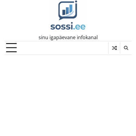
Skip
to
content
sinu igapäevane infokanal