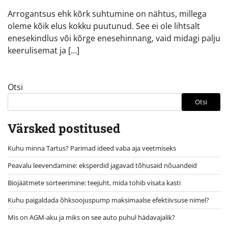
Arrogantsus ehk kõrk suhtumine on nähtus, millega
oleme kõik elus kokku puutunud. See ei ole lihtsalt
enesekindlus või kõrge enesehinnang, vaid midagi palju
keerulisemat ja […]
Otsi
Otsi
Värsked postitused
Kuhu minna Tartus? Parimad ideed vaba aja veetmiseks
Peavalu leevendamine: eksperdid jagavad tõhusaid nõuandeid
Biojäätmete sorteerimine: teejuht, mida tohib visata kasti
Kuhu paigaldada õhksoojuspump maksimaalse efektiivsuse nimel?
Mis on AGM-aku ja miks on see auto puhul hädavajalik?