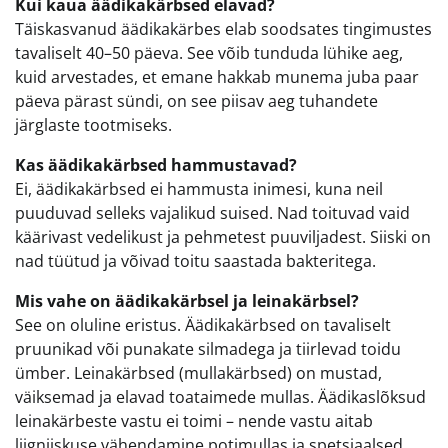
Kui kaua äädikakärbsed elavad?
Täiskasvanud äädikakärbes elab soodsates tingimustes
tavaliselt 40–50 päeva. See võib tunduda lühike aeg,
kuid arvestades, et emane hakkab munema juba paar
päeva pärast sündi, on see piisav aeg tuhandete
järglaste tootmiseks.
Kas äädikakärbsed hammustavad?
Ei, äädikakärbsed ei hammusta inimesi, kuna neil
puuduvad selleks vajalikud suised. Nad toituvad vaid
käärivast vedelikust ja pehmetest puuviljadest. Siiski on
nad tüütud ja võivad toitu saastada bakteritega.
Mis vahe on äädikakärbsel ja leinakärbsel?
See on oluline eristus. Äädikakärbsed on tavaliselt
pruunikad või punakate silmadega ja tiirlevad toidu
ümber. Leinakärbsed (mullakärbsed) on mustad,
väiksemad ja elavad toataimede mullas. Äädikaslõksud
leinakärbeste vastu ei toimi – nende vastu aitab
liigniiskuse vähendamine potimullas ja spetsiaalsed