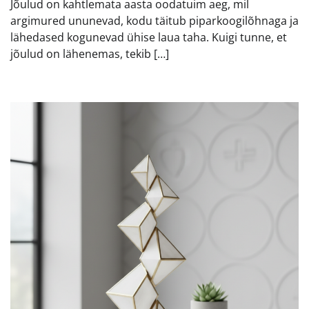
Jõulud on kahtlemata aasta oodatuim aeg, mil
argimured ununevad, kodu täitub piparkoogilõhnaga ja
lähedased kogunevad ühise laua taha. Kuigi tunne, et
jõulud on lähenemas, tekib […]