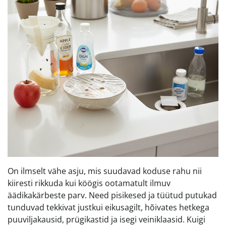
On ilmselt vähe asju, mis suudavad koduse rahu nii
kiiresti rikkuda kui köögis ootamatult ilmuv
äädikakärbeste parv. Need pisikesed ja tüütud putukad
tunduvad tekkivat justkui eikusagilt, hõivates hetkega
puuviljakausid, prügikastid ja isegi veiniklaasid. Kuigi