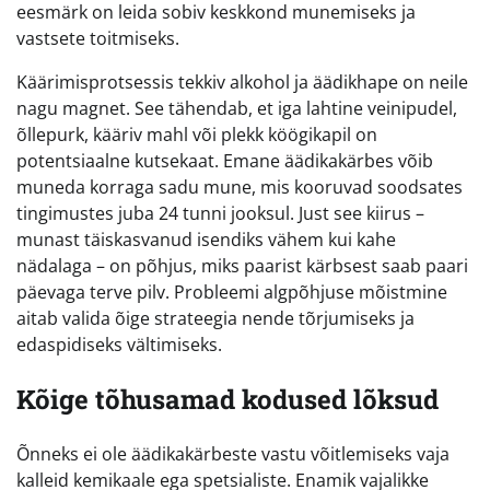
eesmärk on leida sobiv keskkond munemiseks ja
vastsete toitmiseks.
Käärimisprotsessis tekkiv alkohol ja äädikhape on neile
nagu magnet. See tähendab, et iga lahtine veinipudel,
õllepurk, kääriv mahl või plekk köögikapil on
potentsiaalne kutsekaat. Emane äädikakärbes võib
muneda korraga sadu mune, mis kooruvad soodsates
tingimustes juba 24 tunni jooksul. Just see kiirus –
munast täiskasvanud isendiks vähem kui kahe
nädalaga – on põhjus, miks paarist kärbsest saab paari
päevaga terve pilv. Probleemi algpõhjuse mõistmine
aitab valida õige strateegia nende tõrjumiseks ja
edaspidiseks vältimiseks.
Kõige tõhusamad kodused lõksud
Õnneks ei ole äädikakärbeste vastu võitlemiseks vaja
kalleid kemikaale ega spetsialiste. Enamik vajalikke