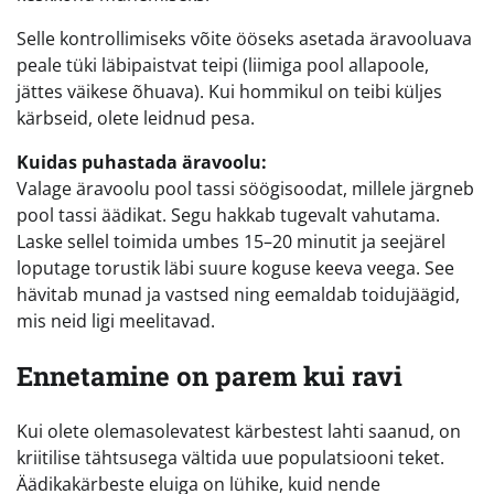
Selle kontrollimiseks võite ööseks asetada äravooluava
peale tüki läbipaistvat teipi (liimiga pool allapoole,
jättes väikese õhuava). Kui hommikul on teibi küljes
kärbseid, olete leidnud pesa.
Kuidas puhastada äravoolu:
Valage äravoolu pool tassi söögisoodat, millele järgneb
pool tassi äädikat. Segu hakkab tugevalt vahutama.
Laske sellel toimida umbes 15–20 minutit ja seejärel
loputage torustik läbi suure koguse keeva veega. See
hävitab munad ja vastsed ning eemaldab toidujäägid,
mis neid ligi meelitavad.
Ennetamine on parem kui ravi
Kui olete olemasolevatest kärbestest lahti saanud, on
kriitilise tähtsusega vältida uue populatsiooni teket.
Äädikakärbeste eluiga on lühike, kuid nende