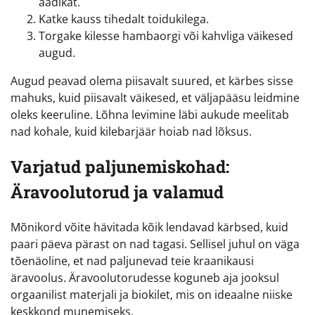
äädikat.
Katke kauss tihedalt toidukilega.
Torgake kilesse hambaorgi või kahvliga väikesed
augud.
Augud peavad olema piisavalt suured, et kärbes sisse
mahuks, kuid piisavalt väikesed, et väljapääsu leidmine
oleks keeruline. Lõhna levimine läbi aukude meelitab
nad kohale, kuid kilebarjäär hoiab nad lõksus.
Varjatud paljunemiskohad:
Äravoolutorud ja valamud
Mõnikord võite hävitada kõik lendavad kärbsed, kuid
paari päeva pärast on nad tagasi. Sellisel juhul on väga
tõenäoline, et nad paljunevad teie kraanikausi
äravoolus. Äravoolutorudesse koguneb aja jooksul
orgaanilist materjali ja biokilet, mis on ideaalne niiske
keskkond munemiseks.