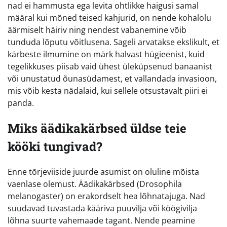
nad ei hammusta ega levita ohtlikke haigusi samal
määral kui mõned teised kahjurid, on nende kohalolu
äärmiselt häiriv ning nendest vabanemine võib
tunduda lõputu võitlusena. Sageli arvatakse ekslikult, et
kärbeste ilmumine on märk halvast hügieenist, kuid
tegelikkuses piisab vaid ühest üleküpsenud banaanist
või unustatud õunasüdamest, et vallandada invasioon,
mis võib kesta nädalaid, kui sellele otsustavalt piiri ei
panda.
Miks äädikakärbsed üldse teie
kööki tungivad?
Enne tõrjeviiside juurde asumist on oluline mõista
vaenlase olemust. Äädikakärbsed (Drosophila
melanogaster) on erakordselt hea lõhnatajuga. Nad
suudavad tuvastada kääriva puuvilja või köögivilja
lõhna suurte vahemaade tagant. Nende peamine