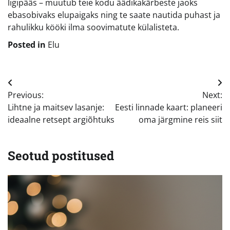
ligipääs – muutub teie kodu äädikakärbeste jaoks
ebasobivaks elupaigaks ning te saate nautida puhast ja
rahulikku kööki ilma soovimatute külalisteta.
Posted in
Elu
Navigeerimine
Previous:
Next:
Lihtne ja maitsev lasanje:
Eesti linnade kaart: planeeri
ideaalne retsept argiõhtuks
oma järgmine reis siit
Seotud postitused