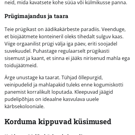
neid, mida kavatsete kohe süüa või külmikusse panna.
Prügimajandus ja taara
Teie prügikast on äädikakärbeste paradiis. Veenduge,
et biojäätmete konteineril oleks tihedalt sulguv kaas.
Viige orgaanilist prügi välja iga päev, eriti soojadel
suvekuudel. Puhastage regulaarselt prügikasti
sisemust ja kaant, et sinna ei jääks nirisenud mahla ega
toidujäätmeid.
Ärge unustage ka taarat. Tühjad õllepurgid,
veinipudelid ja mahlapakid tuleks enne kogumiskotti
panemist korralikult loputada. Kleepuvad jäägid
pudelipõhjas on ideaalne kasvulava uuele
kärbsekolooniale.
Korduma kippuvad küsimused