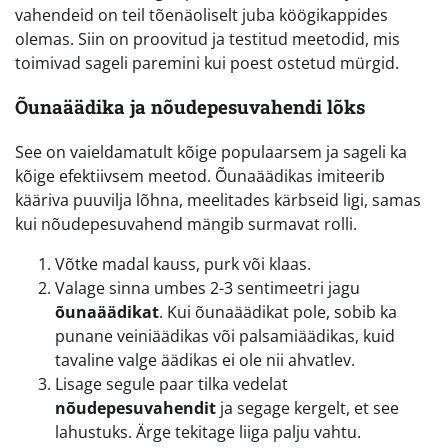
vahendeid on teil tõenäoliselt juba köögikappides
olemas. Siin on proovitud ja testitud meetodid, mis
toimivad sageli paremini kui poest ostetud mürgid.
Õunaäädika ja nõudepesuvahendi lõks
See on vaieldamatult kõige populaarsem ja sageli ka
kõige efektiivsem meetod. Õunaäädikas imiteerib
kääriva puuvilja lõhna, meelitades kärbseid ligi, samas
kui nõudepesuvahend mängib surmavat rolli.
Võtke madal kauss, purk või klaas.
Valage sinna umbes 2-3 sentimeetri jagu
õunaäädikat
. Kui õunaäädikat pole, sobib ka
punane veiniäädikas või palsamiäädikas, kuid
tavaline valge äädikas ei ole nii ahvatlev.
Lisage segule paar tilka vedelat
nõudepesuvahendit
ja segage kergelt, et see
lahustuks. Ärge tekitage liiga palju vahtu.