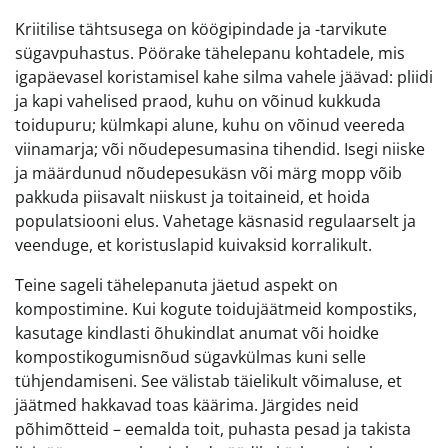
Kriitilise tähtsusega on köögipindade ja -tarvikute
sügavpuhastus. Pöörake tähelepanu kohtadele, mis
igapäevasel koristamisel kahe silma vahele jäävad: pliidi
ja kapi vahelised praod, kuhu on võinud kukkuda
toidupuru; külmkapi alune, kuhu on võinud veereda
viinamarja; või nõudepesumasina tihendid. Isegi niiske
ja määrdunud nõudepesukäsn või märg mopp võib
pakkuda piisavalt niiskust ja toitaineid, et hoida
populatsiooni elus. Vahetage käsnasid regulaarselt ja
veenduge, et koristuslapid kuivaksid korralikult.
Teine sageli tähelepanuta jäetud aspekt on
kompostimine. Kui kogute toidujäätmeid kompostiks,
kasutage kindlasti õhukindlat anumat või hoidke
kompostikogumisnõud sügavkülmas kuni selle
tühjendamiseni. See välistab täielikult võimaluse, et
jäätmed hakkavad toas käärima. Järgides neid
põhimõtteid – eemalda toit, puhasta pesad ja takista