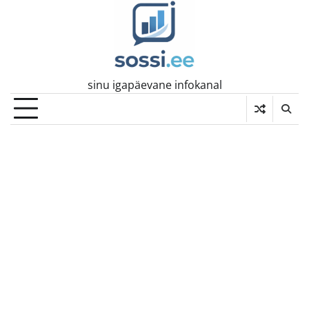
Skip
to
content
sinu igapäevane infokanal