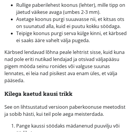
Rullige paberilehest koonus (lehter), mille tipp on
jäetud väikese avaga (umbes 2-3 mm).
Asetage koonus purgi suuavasse nii, et kitsas ots
on suunatud alla, kuid ei puutu kokku söödaga.
Teipige koonus purgi serva külge kinni, et kärbsed
ei saaks ääre vahelt välja pugeda.
Kärbsed lendavad lõhna peale lehtrist sisse, kuid kuna
nad pole eriti nutikad lendajad ja otsivad väljapääsu
pigem mööda seinu ronides või valguse suunas
lennates, ei leia nad pisikest ava enam üles, et välja
pääseda.
Kilega kaetud kausi trikk
See on lihtsustatud versioon paberkoonuse meetodist
ja sobib hästi, kui teil pole aega meisterdada.
Pange kaussi söödaks mädanenud puuvilju või