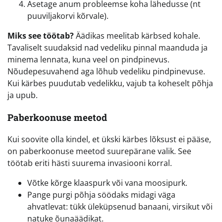
Asetage anum probleemse koha lähedusse (nt
puuviljakorvi kõrvale).
Miks see töötab?
Äädikas meelitab kärbsed kohale.
Tavaliselt suudaksid nad vedeliku pinnal maanduda ja
minema lennata, kuna veel on pindpinevus.
Nõudepesuvahend aga lõhub vedeliku pindpinevuse.
Kui kärbes puudutab vedelikku, vajub ta koheselt põhja
ja upub.
Paberkoonuse meetod
Kui soovite olla kindel, et ükski kärbes lõksust ei pääse,
on paberkoonuse meetod suurepärane valik. See
töötab eriti hästi suurema invasiooni korral.
Võtke kõrge klaaspurk või vana moosipurk.
Pange purgi põhja söödaks midagi väga
ahvatlevat: tükk üleküpsenud banaani, virsikut või
natuke õunaäädikat.