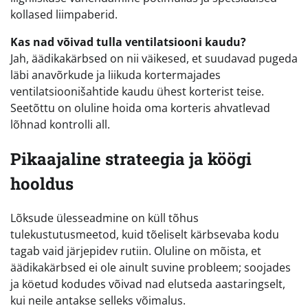
kollased liimpaberid.
Kas nad võivad tulla ventilatsiooni kaudu?
Jah, äädikakärbsed on nii väikesed, et suudavad pugeda
läbi anavõrkude ja liikuda kortermajades
ventilatsioonišahtide kaudu ühest korterist teise.
Seetõttu on oluline hoida oma korteris ahvatlevad
lõhnad kontrolli all.
Pikaajaline strateegia ja köögi
hooldus
Lõksude ülesseadmine on küll tõhus
tulekustutusmeetod, kuid tõeliselt kärbsevaba kodu
tagab vaid järjepidev rutiin. Oluline on mõista, et
äädikakärbsed ei ole ainult suvine probleem; soojades
ja köetud kodudes võivad nad elutseda aastaringselt,
kui neile antakse selleks võimalus.