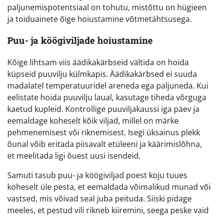
paljunemispotentsiaal on tohutu, mistõttu on hügieen
ja toiduainete õige hoiustamine võtmetähtsusega.
Puu- ja köögiviljade hoiustamine
Kõige lihtsam viis äädikakärbseid vältida on hoida
küpseid puuvilju külmkapis. Äädikakärbsed ei suuda
madalatel temperatuuridel areneda ega paljuneda. Kui
eelistate hoida puuvilju laual, kasutage tiheda võrguga
kaetud kupleid. Kontrollige puuviljakaussi iga päev ja
eemaldage koheselt kõik viljad, millel on märke
pehmenemisest või riknemisest. Isegi üksainus plekk
õunal võib eritada piisavalt etüleeni ja käärimislõhna,
et meelitada ligi õuest uusi isendeid.
Samuti tasub puu- ja köögiviljad poest koju tuues
koheselt üle pesta, et eemaldada võimalikud munad või
vastsed, mis võivad seal juba peituda. Siiski pidage
meeles, et pestud vili rikneb kiiremini, seega peske vaid