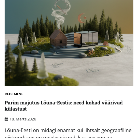
REISIMINE
Parim majutus Lõuna-Eestis: need kohad väärivad
külastust
18. Märts 2026
Lõuna-Eesti on midagi enamat kui lihtsalt geograafiline
piirkond; see on meeleseisund, kus aeg voolab