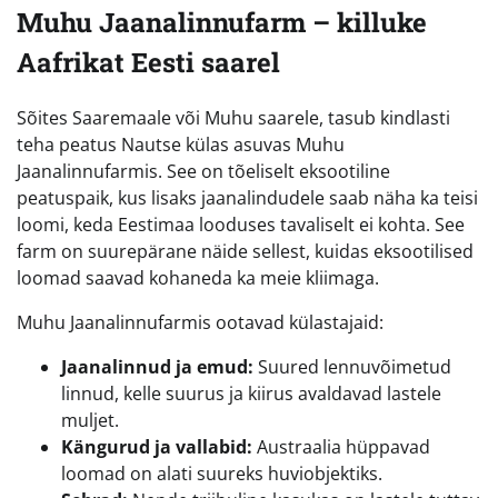
Muhu Jaanalinnufarm – killuke
Aafrikat Eesti saarel
Sõites Saaremaale või Muhu saarele, tasub kindlasti
teha peatus Nautse külas asuvas Muhu
Jaanalinnufarmis. See on tõeliselt eksootiline
peatuspaik, kus lisaks jaanalindudele saab näha ka teisi
loomi, keda Eestimaa looduses tavaliselt ei kohta. See
farm on suurepärane näide sellest, kuidas eksootilised
loomad saavad kohaneda ka meie kliimaga.
Muhu Jaanalinnufarmis ootavad külastajaid:
Jaanalinnud ja emud:
Suured lennuvõimetud
linnud, kelle suurus ja kiirus avaldavad lastele
muljet.
Kängurud ja vallabid:
Austraalia hüppavad
loomad on alati suureks huviobjektiks.