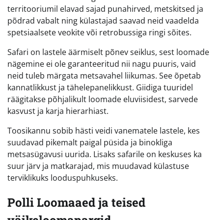
territooriumil elavad sajad punahirved, metskitsed ja
põdrad vabalt ning külastajad saavad neid vaadelda
spetsiaalsete veokite või retrobussiga ringi sõites.
Safari on lastele äärmiselt põnev seiklus, sest loomade
nägemine ei ole garanteeritud nii nagu puuris, vaid
neid tuleb märgata metsavahel liikumas. See õpetab
kannatlikkust ja tähelepanelikkust. Giidiga tuuridel
räägitakse põhjalikult loomade eluviisidest, sarvede
kasvust ja karja hierarhiast.
Toosikannu sobib hästi veidi vanematele lastele, kes
suudavad pikemalt paigal püsida ja binokliga
metsasügavusi uurida. Lisaks safarile on keskuses ka
suur järv ja matkarajad, mis muudavad külastuse
terviklikuks looduspuhkuseks.
Polli Loomaaed ja teised
väikeloomapargid