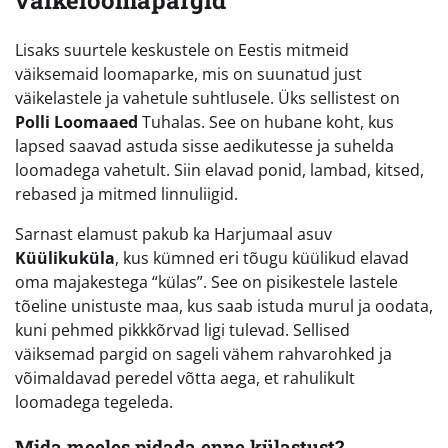
Lisaks suurtele keskustele on Eestis mitmeid
väiksemaid loomaparke, mis on suunatud just
väikelastele ja vahetule suhtlusele. Üks sellistest on
Polli Loomaaed
Tuhalas. See on hubane koht, kus
lapsed saavad astuda sisse aedikutesse ja suhelda
loomadega vahetult. Siin elavad ponid, lambad, kitsed,
rebased ja mitmed linnuliigid.
Sarnast elamust pakub ka Harjumaal asuv
Küülikuküla
, kus kümned eri tõugu küülikud elavad
oma majakestega “külas”. See on pisikestele lastele
tõeline unistuste maa, kus saab istuda murul ja oodata,
kuni pehmed pikkkõrvad ligi tulevad. Sellised
väiksemad pargid on sageli vähem rahvarohked ja
võimaldavad peredel võtta aega, et rahulikult
loomadega tegeleda.
Mida meeles pidada enne külastust?