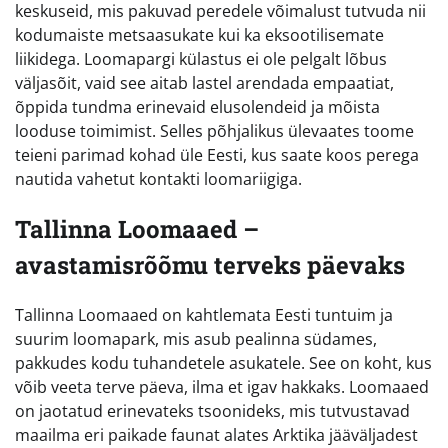
keskuseid, mis pakuvad peredele võimalust tutvuda nii
kodumaiste metsaasukate kui ka eksootilisemate
liikidega. Loomapargi külastus ei ole pelgalt lõbus
väljasõit, vaid see aitab lastel arendada empaatiat,
õppida tundma erinevaid elusolendeid ja mõista
looduse toimimist. Selles põhjalikus ülevaates toome
teieni parimad kohad üle Eesti, kus saate koos perega
nautida vahetut kontakti loomariigiga.
Tallinna Loomaaed –
avastamisrõõmu terveks päevaks
Tallinna Loomaaed on kahtlemata Eesti tuntuim ja
suurim loomapark, mis asub pealinna südames,
pakkudes kodu tuhandetele asukatele. See on koht, kus
võib veeta terve päeva, ilma et igav hakkaks. Loomaaed
on jaotatud erinevateks tsoonideks, mis tutvustavad
maailma eri paikade faunat alates Arktika jääväljadest