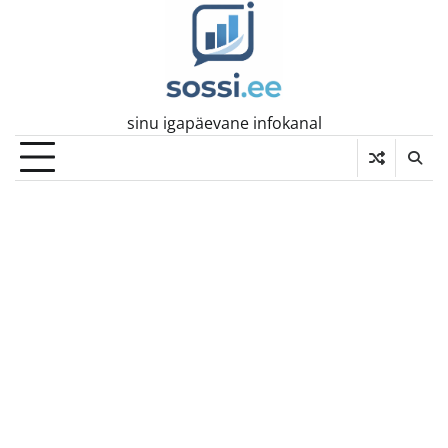
Skip
to
content
sinu igapäevane infokanal