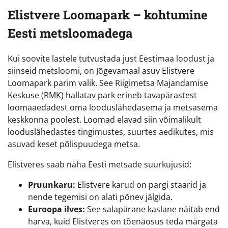
Elistvere Loomapark – kohtumine
Eesti metsloomadega
Kui soovite lastele tutvustada just Eestimaa loodust ja
siinseid metsloomi, on Jõgevamaal asuv Elistvere
Loomapark parim valik. See Riigimetsa Majandamise
Keskuse (RMK) hallatav park erineb tavapärastest
loomaaedadest oma looduslähedasema ja metsasema
keskkonna poolest. Loomad elavad siin võimalikult
looduslähedastes tingimustes, suurtes aedikutes, mis
asuvad keset põlispuudega metsa.
Elistveres saab näha Eesti metsade suurkujusid:
Pruunkaru:
Elistvere karud on pargi staarid ja
nende tegemisi on alati põnev jälgida.
Euroopa ilves:
See salapärane kaslane näitab end
harva, kuid Elistveres on tõenäosus teda märgata