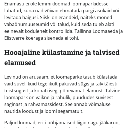
Enamasti ei ole lemmikloomad loomaparkidesse
lubatud, kuna nad võivad ehmatada pargi asukaid või
levitada haigusi. Siiski on erandeid, näiteks mõned
vabaõhumuuseumid või talud, kuid seda tuleb alati
eelnevalt kodulehelt kontrollida. Tallinna Loomaaeda ja
Elistverre koeraga siseneda ei tohi.
Hooajaline külastamine ja talvised
elamused
Levinud on arusaam, et loomaparke tasub külastada
vaid suvel, kuid tegelikult pakuvad sügis ja talv täiesti
teistsugust ja kohati isegi põnevamat elamust. Talvine
loomapark on vaikne ja rahulik, puududes suvisest
saginast ja rahvamassidest. See annab võimaluse
nautida loodust ja loomi segamatult.
Paljud loomad, eriti põhjamaised liigid nagu jääkarud,