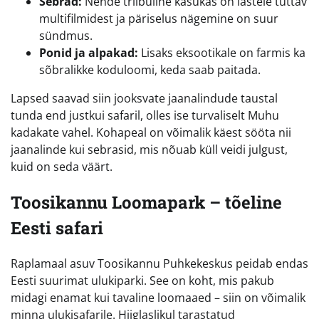
Sebrad:
Nende triibuline kasukas on lastele tuttav
multifilmidest ja päriselus nägemine on suur
sündmus.
Ponid ja alpakad:
Lisaks eksootikale on farmis ka
sõbralikke koduloomi, keda saab paitada.
Lapsed saavad siin jooksvate jaanalindude taustal
tunda end justkui safaril, olles ise turvaliselt Muhu
kadakate vahel. Kohapeal on võimalik käest sööta nii
jaanalinde kui sebrasid, mis nõuab küll veidi julgust,
kuid on seda väärt.
Toosikannu Loomapark – tõeline
Eesti safari
Raplamaal asuv Toosikannu Puhkekeskus peidab endas
Eesti suurimat ulukiparki. See on koht, mis pakub
midagi enamat kui tavaline loomaaed – siin on võimalik
minna ulukisafarile. Hiiglaslikul tarastatud