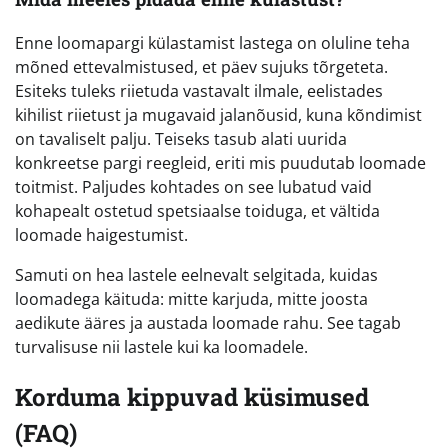
Enne loomapargi külastamist lastega on oluline teha
mõned ettevalmistused, et päev sujuks tõrgeteta.
Esiteks tuleks riietuda vastavalt ilmale, eelistades
kihilist riietust ja mugavaid jalanõusid, kuna kõndimist
on tavaliselt palju. Teiseks tasub alati uurida
konkreetse pargi reegleid, eriti mis puudutab loomade
toitmist. Paljudes kohtades on see lubatud vaid
kohapealt ostetud spetsiaalse toiduga, et vältida
loomade haigestumist.
Samuti on hea lastele eelnevalt selgitada, kuidas
loomadega käituda: mitte karjuda, mitte joosta
aedikute ääres ja austada loomade rahu. See tagab
turvalisuse nii lastele kui ka loomadele.
Korduma kippuvad küsimused
(FAQ)