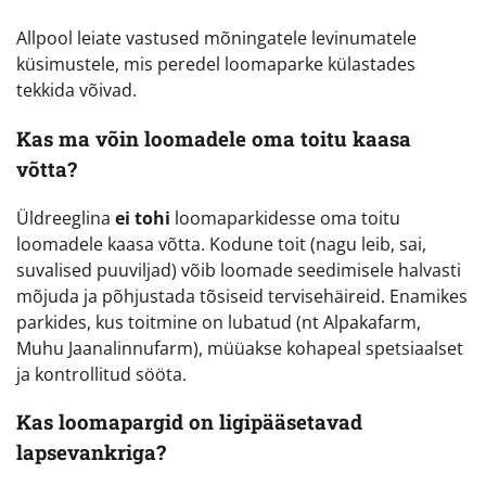
Allpool leiate vastused mõningatele levinumatele
küsimustele, mis peredel loomaparke külastades
tekkida võivad.
Kas ma võin loomadele oma toitu kaasa
võtta?
Üldreeglina
ei tohi
loomaparkidesse oma toitu
loomadele kaasa võtta. Kodune toit (nagu leib, sai,
suvalised puuviljad) võib loomade seedimisele halvasti
mõjuda ja põhjustada tõsiseid tervisehäireid. Enamikes
parkides, kus toitmine on lubatud (nt Alpakafarm,
Muhu Jaanalinnufarm), müüakse kohapeal spetsiaalset
ja kontrollitud sööta.
Kas loomapargid on ligipääsetavad
lapsevankriga?