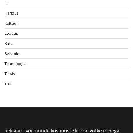
Elu
Haridus
Kultuur
Loodus
Raha
Reisimine
Tehnoloogia
Tervis
Toit
Reklaami või muude küsimuste korral võtke meiega