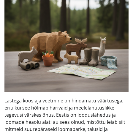
Lastega koos aja veetmine on hindamatu väärtusega,
eriti kui see hõlmab harivaid ja meelelahutuslikke
tegevusi värskes õhus. Eestis on looduslähedus ja
loomade heaolu alati au sees olnud, mistõttu leiab siit
mitmeid suurepäraseid loomaparke, talusid ja