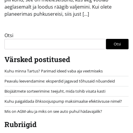
aeglasemalt ja loodus räägib valjemini. Kui olete
planeerimas puhkusereisi, siis just […]
Otsi
Otsi
Värsked postitused
Kuhu minna Tartus? Parimad ideed vaba aja veetmiseks
Peavalu leevendamine: eksperdid jagavad tõhusaid nõuandeid
Biojäätmete sorteerimine: teejuht, mida tohib visata kasti
Kuhu paigaldada õhksoojuspump maksimaalse efektiivsuse nimel?
Mis on AGM-aku ja miks on see auto puhul hädavajalik?
Rubriigid