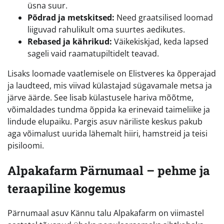
üsna suur.
Põdrad ja metskitsed:
Need graatsilised loomad
liiguvad rahulikult oma suurtes aedikutes.
Rebased ja kährikud:
Väikekiskjad, keda lapsed
sageli vaid raamatupiltidelt teavad.
Lisaks loomade vaatlemisele on Elistveres ka õpperajad
ja laudteed, mis viivad külastajad sügavamale metsa ja
järve äärde. See lisab külastusele hariva mõõtme,
võimaldades tundma õppida ka erinevaid taimeliike ja
lindude elupaiku. Pargis asuv näriliste keskus pakub
aga võimalust uurida lähemalt hiiri, hamstreid ja teisi
pisiloomi.
Alpakafarm Pärnumaal – pehme ja
teraapiline kogemus
Pärnumaal asuv Kännu talu Alpakafarm on viimastel