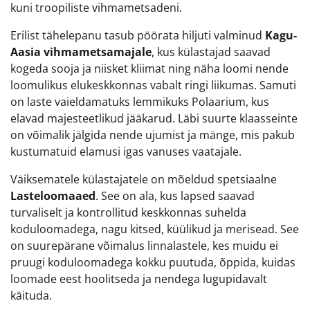
kuni troopiliste vihmametsadeni.
Erilist tähelepanu tasub pöörata hiljuti valminud
Kagu-
Aasia vihmametsamajale
, kus külastajad saavad
kogeda sooja ja niisket kliimat ning näha loomi nende
loomulikus elukeskkonnas vabalt ringi liikumas. Samuti
on laste vaieldamatuks lemmikuks Polaarium, kus
elavad majesteetlikud jääkarud. Läbi suurte klaasseinte
on võimalik jälgida nende ujumist ja mänge, mis pakub
kustumatuid elamusi igas vanuses vaatajale.
Väiksematele külastajatele on mõeldud spetsiaalne
Lasteloomaaed
. See on ala, kus lapsed saavad
turvaliselt ja kontrollitud keskkonnas suhelda
koduloomadega, nagu kitsed, küülikud ja merisead. See
on suurepärane võimalus linnalastele, kes muidu ei
pruugi koduloomadega kokku puutuda, õppida, kuidas
loomade eest hoolitseda ja nendega lugupidavalt
käituda.