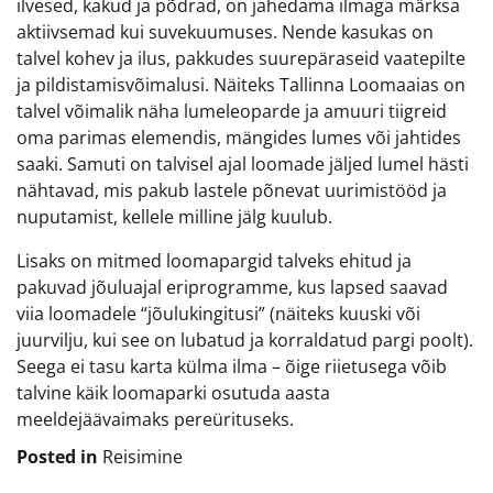
ilvesed, kakud ja põdrad, on jahedama ilmaga märksa
aktiivsemad kui suvekuumuses. Nende kasukas on
talvel kohev ja ilus, pakkudes suurepäraseid vaatepilte
ja pildistamisvõimalusi. Näiteks Tallinna Loomaaias on
talvel võimalik näha lumeleoparde ja amuuri tiigreid
oma parimas elemendis, mängides lumes või jahtides
saaki. Samuti on talvisel ajal loomade jäljed lumel hästi
nähtavad, mis pakub lastele põnevat uurimistööd ja
nuputamist, kellele milline jälg kuulub.
Lisaks on mitmed loomapargid talveks ehitud ja
pakuvad jõuluajal eriprogramme, kus lapsed saavad
viia loomadele “jõulukingitusi” (näiteks kuuski või
juurvilju, kui see on lubatud ja korraldatud pargi poolt).
Seega ei tasu karta külma ilma – õige riietusega võib
talvine käik loomaparki osutuda aasta
meeldejäävaimaks pereürituseks.
Posted in
Reisimine