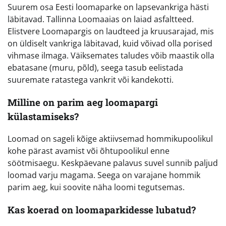
Suurem osa Eesti loomaparke on lapsevankriga hästi
läbitavad. Tallinna Loomaaias on laiad asfaltteed.
Elistvere Loomapargis on laudteed ja kruusarajad, mis
on üldiselt vankriga läbitavad, kuid võivad olla porised
vihmase ilmaga. Väiksemates taludes võib maastik olla
ebatasane (muru, põld), seega tasub eelistada
suuremate ratastega vankrit või kandekotti.
Milline on parim aeg loomapargi
külastamiseks?
Loomad on sageli kõige aktiivsemad hommikupoolikul
kohe pärast avamist või õhtupoolikul enne
söötmisaegu. Keskpäevane palavus suvel sunnib paljud
loomad varju magama. Seega on varajane hommik
parim aeg, kui soovite näha loomi tegutsemas.
Kas koerad on loomaparkidesse lubatud?