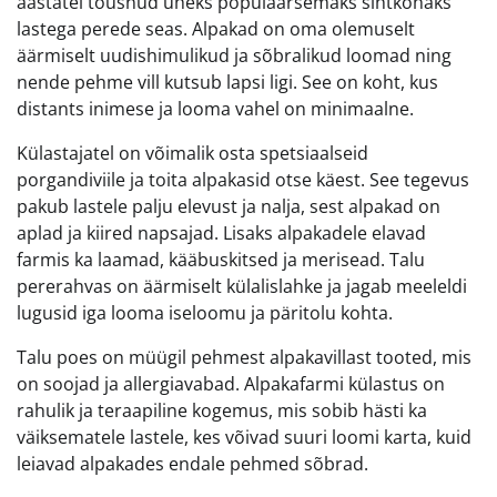
aastatel tõusnud üheks populaarsemaks sihtkohaks
lastega perede seas. Alpakad on oma olemuselt
äärmiselt uudishimulikud ja sõbralikud loomad ning
nende pehme vill kutsub lapsi ligi. See on koht, kus
distants inimese ja looma vahel on minimaalne.
Külastajatel on võimalik osta spetsiaalseid
porgandiviile ja toita alpakasid otse käest. See tegevus
pakub lastele palju elevust ja nalja, sest alpakad on
aplad ja kiired napsajad. Lisaks alpakadele elavad
farmis ka laamad, kääbuskitsed ja merisead. Talu
pererahvas on äärmiselt külalislahke ja jagab meeleldi
lugusid iga looma iseloomu ja päritolu kohta.
Talu poes on müügil pehmest alpakavillast tooted, mis
on soojad ja allergiavabad. Alpakafarmi külastus on
rahulik ja teraapiline kogemus, mis sobib hästi ka
väiksematele lastele, kes võivad suuri loomi karta, kuid
leiavad alpakades endale pehmed sõbrad.