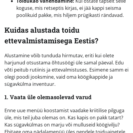
Toidukao vähendamine:
Kui ostate täpselt selle
koguse, mis retseptis kirjas, ei jää kappi seisma
poolikuid pakke, mis hiljem prügikasti rändavad.
Kuidas alustada toidu
ettevalmistamisega Eestis?
Alustamine võib tunduda hirmutav, eriti kui olete
harjunud otsustama õhtusöögi üle samal päeval. Edu
võti peitub rutiinis ja ettevalmistuses. Esimene samm ei
olegi poodi jooksmine, vaid oma köögikappide ja
sügavkülma inventuur.
1. Vaata üle olemasolevad varud
Enne uue menüü koostamist vaadake kriitilise pilguga
üle, mis teil juba olemas on. Kas kapis on pakk tatart?
Kas sügavkülmas on marju või mulluseid köögivilju?
Ehitage oma nädalamenüü üles nendele toiduainetele.