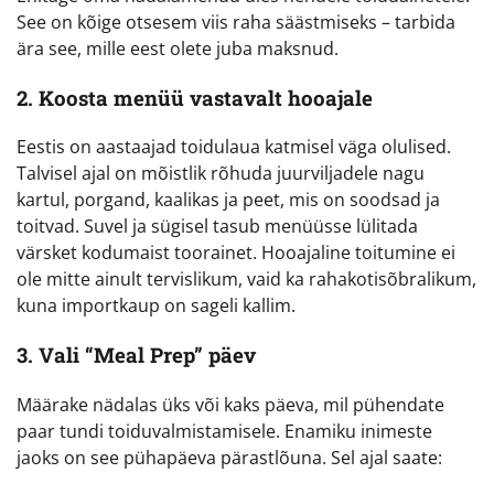
See on kõige otsesem viis raha säästmiseks – tarbida
ära see, mille eest olete juba maksnud.
2. Koosta menüü vastavalt hooajale
Eestis on aastaajad toidulaua katmisel väga olulised.
Talvisel ajal on mõistlik rõhuda juurviljadele nagu
kartul, porgand, kaalikas ja peet, mis on soodsad ja
toitvad. Suvel ja sügisel tasub menüüsse lülitada
värsket kodumaist toorainet. Hooajaline toitumine ei
ole mitte ainult tervislikum, vaid ka rahakotisõbralikum,
kuna importkaup on sageli kallim.
3. Vali “Meal Prep” päev
Määrake nädalas üks või kaks päeva, mil pühendate
paar tundi toiduvalmistamisele. Enamiku inimeste
jaoks on see pühapäeva pärastlõuna. Sel ajal saate: