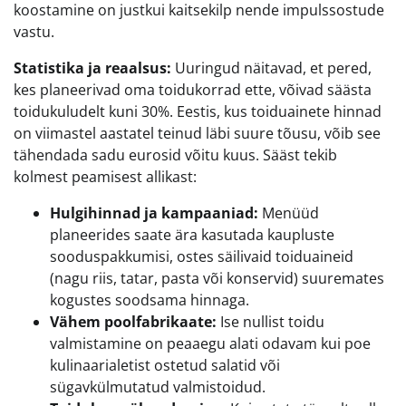
koostamine on justkui kaitsekilp nende impulssostude
vastu.
Statistika ja reaalsus:
Uuringud näitavad, et pered,
kes planeerivad oma toidukorrad ette, võivad säästa
toidukuludelt kuni 30%. Eestis, kus toiduainete hinnad
on viimastel aastatel teinud läbi suure tõusu, võib see
tähendada sadu eurosid võitu kuus. Sääst tekib
kolmest peamisest allikast:
Hulgihinnad ja kampaaniad:
Menüüd
planeerides saate ära kasutada kaupluste
sooduspakkumisi, ostes säilivaid toiduaineid
(nagu riis, tatar, pasta või konservid) suuremates
kogustes soodsama hinnaga.
Vähem poolfabrikaate:
Ise nullist toidu
valmistamine on peaaegu alati odavam kui poe
kulinaarialetist ostetud salatid või
sügavkülmutatud valmistoidud.