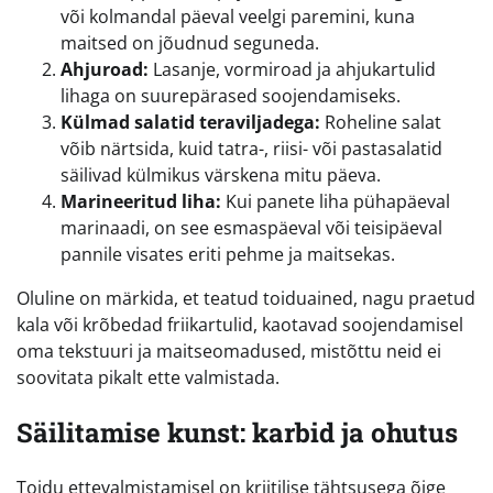
või kolmandal päeval veelgi paremini, kuna
maitsed on jõudnud seguneda.
Ahjuroad:
Lasanje, vormiroad ja ahjukartulid
lihaga on suurepärased soojendamiseks.
Külmad salatid teraviljadega:
Roheline salat
võib närtsida, kuid tatra-, riisi- või pastasalatid
säilivad külmikus värskena mitu päeva.
Marineeritud liha:
Kui panete liha pühapäeval
marinaadi, on see esmaspäeval või teisipäeval
pannile visates eriti pehme ja maitsekas.
Oluline on märkida, et teatud toiduained, nagu praetud
kala või krõbedad friikartulid, kaotavad soojendamisel
oma tekstuuri ja maitseomadused, mistõttu neid ei
soovitata pikalt ette valmistada.
Säilitamise kunst: karbid ja ohutus
Toidu ettevalmistamisel on kriitilise tähtsusega õige