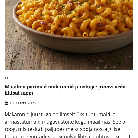
TOIT
Maailma parimad makaronid juustuga: proovi seda
lihtsat nippi
16. Märts 2026
Makaronid juustuga on ilmselt üks tuntumaid ja
armastatumaid mugavustoite kogu maailmas. See on
roog, mis tekitab paljudes meist sooja nostalgilise
tunde, meenutades lapsepõlve lihtsaid õhtusööke. […]