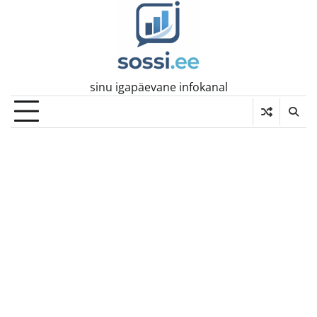
Skip
to
content
sinu igapäevane infokanal