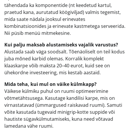
tähendada ka komponentide (nt keedetud kartul,
praetud kana, aurutatud köögiviljad) valmis tegemist,
mida saate nädala jooksul erinevates
kombinatsioonides ja erinevate kastmetega serveerida.
Nii püsib menüü mitmekesine.
Kui palju maksab alustamiseks vajalik varustus?
Alustada saab väga soodsalt. Tõenäoliselt on teil kodus
juba mõned karbid olemas. Korralik komplekt
klaaskarpe võib maksta 20–40 eurot, kuid see on
ühekordne investeering, mis kestab aastaid.
Mida teha, kui mul on väike külmkapp?
Väikese külmiku puhul on ruumi optimeerimine
võtmetähtsusega. Kasutage kandilisi karpe, mis on
virnastatavad (ümmargused raiskavad ruumi). Samuti
võite kasutada tugevaid minigrip-kotte suppide või
hautiste sügavkülmutamiseks, kuna need võtavad
lamedana vähe ruumi.