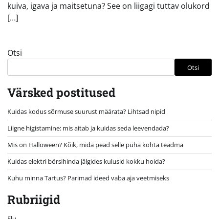
kuiva, igava ja maitsetuna? See on liigagi tuttav olukord
[…]
Otsi
Otsi
Värsked postitused
Kuidas kodus sõrmuse suurust määrata? Lihtsad nipid
Liigne higistamine: mis aitab ja kuidas seda leevendada?
Mis on Halloween? Kõik, mida pead selle püha kohta teadma
Kuidas elektri börsihinda jälgides kulusid kokku hoida?
Kuhu minna Tartus? Parimad ideed vaba aja veetmiseks
Rubriigid
Elu