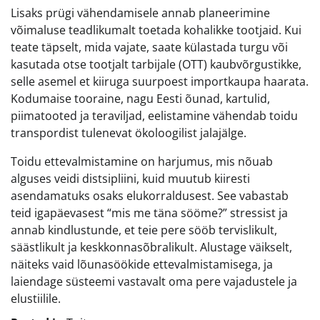
Lisaks prügi vähendamisele annab planeerimine
võimaluse teadlikumalt toetada kohalikke tootjaid. Kui
teate täpselt, mida vajate, saate külastada turgu või
kasutada otse tootjalt tarbijale (OTT) kaubvõrgustikke,
selle asemel et kiiruga suurpoest importkaupa haarata.
Kodumaise tooraine, nagu Eesti õunad, kartulid,
piimatooted ja teraviljad, eelistamine vähendab toidu
transpordist tulenevat ökoloogilist jalajälge.
Toidu ettevalmistamine on harjumus, mis nõuab
alguses veidi distsipliini, kuid muutub kiiresti
asendamatuks osaks elukorraldusest. See vabastab
teid igapäevasest “mis me täna sööme?” stressist ja
annab kindlustunde, et teie pere sööb tervislikult,
säästlikult ja keskkonnasõbralikult. Alustage väikselt,
näiteks vaid lõunasöökide ettevalmistamisega, ja
laiendage süsteemi vastavalt oma pere vajadustele ja
elustiilile.