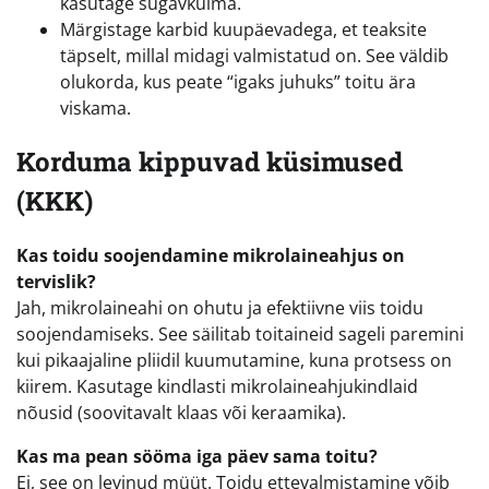
kasutage sügavkülma.
Märgistage karbid kuupäevadega, et teaksite
täpselt, millal midagi valmistatud on. See väldib
olukorda, kus peate “igaks juhuks” toitu ära
viskama.
Korduma kippuvad küsimused
(KKK)
Kas toidu soojendamine mikrolaineahjus on
tervislik?
Jah, mikrolaineahi on ohutu ja efektiivne viis toidu
soojendamiseks. See säilitab toitaineid sageli paremini
kui pikaajaline pliidil kuumutamine, kuna protsess on
kiirem. Kasutage kindlasti mikrolaineahjukindlaid
nõusid (soovitavalt klaas või keraamika).
Kas ma pean sööma iga päev sama toitu?
Ei, see on levinud müüt. Toidu ettevalmistamine võib