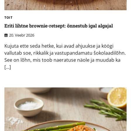
TOIT
Eriti lihtne brownie-retsept: õnnestub igal algajal
20. Veebr 2026
Kujuta ette seda hetke, kui avad ahjuukse ja köögi
vallutab soe, rikkalik ja vastupandamatu šokolaadilõhn.
See on lõhn, mis toob naeratuse näole ja muudab ka
[…]