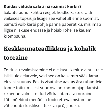
Kuidas vältida salati närtsimist karbis?
Salatite puhul kehtib reegel: hoidke kaste eraldi
väikeses topsis ja lisage see vahetult enne söömist.
Samuti võib karbi põhja panna paberätiku, mis imab
liigse niiskuse endasse ja hoiab rohelise kauem
krõmpsuna.
Keskkonnateadlikkus ja kohalik
tooraine
Toidu ettevalmistamine ei ole kasulik mitte ainult teie
isiklikule eelarvele, vaid see on ka samm säästlama
eluviisi suunas. Eestis visatakse aastas ära tuhandeid
tonne toitu, millest suur osa on kodumajapidamistes
riknenud valmistoidud või kasutamata tooraine.
Läbimõeldud menüü ja toidu ettevalmistamine
vähendab drastiliselt tekkiva prügi hulka.