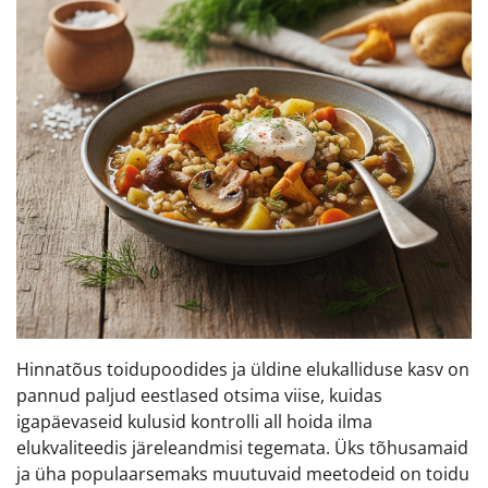
Hinnatõus toidupoodides ja üldine elukalliduse kasv on
pannud paljud eestlased otsima viise, kuidas
igapäevaseid kulusid kontrolli all hoida ilma
elukvaliteedis järeleandmisi tegemata. Üks tõhusamaid
ja üha populaarsemaks muutuvaid meetodeid on toidu