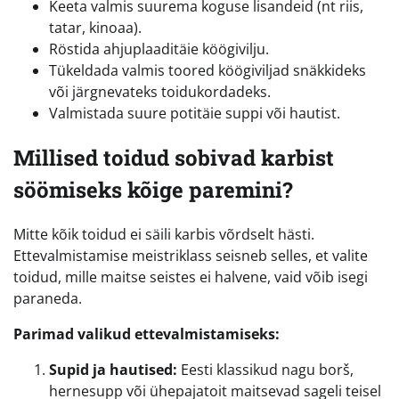
Keeta valmis suurema koguse lisandeid (nt riis,
tatar, kinoaa).
Röstida ahjuplaaditäie köögivilju.
Tükeldada valmis toored köögiviljad snäkkideks
või järgnevateks toidukordadeks.
Valmistada suure potitäie suppi või hautist.
Millised toidud sobivad karbist
söömiseks kõige paremini?
Mitte kõik toidud ei säili karbis võrdselt hästi.
Ettevalmistamise meistriklass seisneb selles, et valite
toidud, mille maitse seistes ei halvene, vaid võib isegi
paraneda.
Parimad valikud ettevalmistamiseks:
Supid ja hautised:
Eesti klassikud nagu borš,
hernesupp või ühepajatoit maitsevad sageli teisel