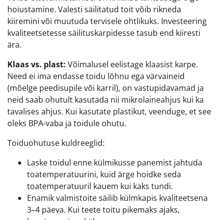
hoiustamine. Valesti säilitatud toit võib rikneda
kiiremini või muutuda tervisele ohtlikuks. Investeering
kvaliteetsetesse säilituskarpidesse tasub end kiiresti
ära.
Klaas vs. plast:
Võimalusel eelistage klaasist karpe.
Need ei ima endasse toidu lõhnu ega värvaineid
(mõelge peedisupile või karril), on vastupidavamad ja
neid saab ohutult kasutada nii mikrolaineahjus kui ka
tavalises ahjus. Kui kasutate plastikut, veenduge, et see
oleks BPA-vaba ja toidule ohutu.
Toiduohutuse kuldreeglid:
Laske toidul enne külmikusse panemist jahtuda
toatemperatuurini, kuid ärge hoidke seda
toatemperatuuril kauem kui kaks tundi.
Enamik valmistoite säilib külmkapis kvaliteetsena
3–4 päeva. Kui teete toitu pikemaks ajaks,