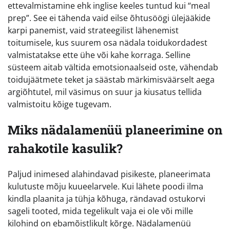
ettevalmistamine ehk inglise keeles tuntud kui “meal
prep”. See ei tähenda vaid eilse õhtusöögi ülejääkide
karpi panemist, vaid strateegilist lähenemist
toitumisele, kus suurem osa nädala toidukordadest
valmistatakse ette ühe või kahe korraga. Selline
süsteem aitab vältida emotsionaalseid oste, vähendab
toidujäätmete teket ja säästab märkimisväärselt aega
argiõhtutel, mil väsimus on suur ja kiusatus tellida
valmistoitu kõige tugevam.
Miks nädalamenüü planeerimine on
rahakotile kasulik?
Paljud inimesed alahindavad pisikeste, planeerimata
kulutuste mõju kuueelarvele. Kui lähete poodi ilma
kindla plaanita ja tühja kõhuga, rändavad ostukorvi
sageli tooted, mida tegelikult vaja ei ole või mille
kilohind on ebamõistlikult kõrge. Nädalamenüü