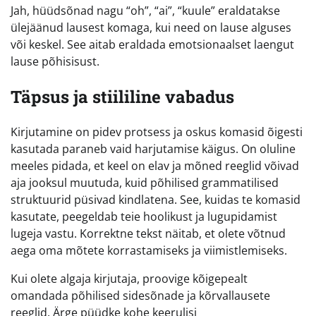
Jah, hüüdsõnad nagu “oh”, “ai”, “kuule” eraldatakse
ülejäänud lausest komaga, kui need on lause alguses
või keskel. See aitab eraldada emotsionaalset laengut
lause põhisisust.
Täpsus ja stiililine vabadus
Kirjutamine on pidev protsess ja oskus komasid õigesti
kasutada paraneb vaid harjutamise käigus. On oluline
meeles pidada, et keel on elav ja mõned reeglid võivad
aja jooksul muutuda, kuid põhilised grammatilised
struktuurid püsivad kindlatena. See, kuidas te komasid
kasutate, peegeldab teie hoolikust ja lugupidamist
lugeja vastu. Korrektne tekst näitab, et olete võtnud
aega oma mõtete korrastamiseks ja viimistlemiseks.
Kui olete algaja kirjutaja, proovige kõigepealt
omandada põhilised sidesõnade ja kõrvallausete
reeglid. Ärge püüdke kohe keerulisi