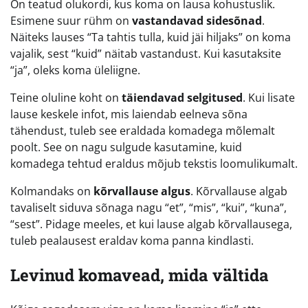
On teatud olukordi, kus koma on lausa kohustuslik.
Esimene suur rühm on
vastandavad sidesõnad
.
Näiteks lauses “Ta tahtis tulla, kuid jäi hiljaks” on koma
vajalik, sest “kuid” näitab vastandust. Kui kasutaksite
“ja”, oleks koma üleliigne.
Teine oluline koht on
täiendavad selgitused
. Kui lisate
lause keskele infot, mis laiendab eelneva sõna
tähendust, tuleb see eraldada komadega mõlemalt
poolt. See on nagu sulgude kasutamine, kuid
komadega tehtud eraldus mõjub tekstis loomulikumalt.
Kolmandaks on
kõrvallause algus
. Kõrvallause algab
tavaliselt siduva sõnaga nagu “et”, “mis”, “kui”, “kuna”,
“sest”. Pidage meeles, et kui lause algab kõrvallausega,
tuleb pealausest eraldav koma panna kindlasti.
Levinud komavead, mida vältida