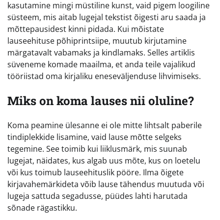
kasutamine mingi müstiline kunst, vaid pigem loogiline
süsteem, mis aitab lugejal tekstist õigesti aru saada ja
mõttepausidest kinni pidada. Kui mõistate
lauseehituse põhiprintsiipe, muutub kirjutamine
märgatavalt vabamaks ja kindlamaks. Selles artiklis
süveneme komade maailma, et anda teile vajalikud
tööriistad oma kirjaliku eneseväljenduse lihvimiseks.
Miks on koma lauses nii oluline?
Koma peamine ülesanne ei ole mitte lihtsalt paberile
tindiplekkide lisamine, vaid lause mõtte selgeks
tegemine. See toimib kui liiklusmärk, mis suunab
lugejat, näidates, kus algab uus mõte, kus on loetelu
või kus toimub lauseehituslik pööre. Ilma õigete
kirjavahemärkideta võib lause tähendus muutuda või
lugeja sattuda segadusse, püüdes lahti harutada
sõnade rägastikku.