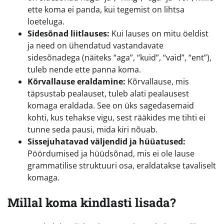
ette koma ei panda, kui tegemist on lihtsa
loeteluga.
Sidesõnad liitlauses:
Kui lauses on mitu öeldist
ja need on ühendatud vastandavate
sidesõnadega (näiteks “aga”, “kuid”, “vaid”, “ent”),
tuleb nende ette panna koma.
Kõrvallause eraldamine:
Kõrvallause, mis
täpsustab pealauset, tuleb alati pealausest
komaga eraldada. See on üks sagedasemaid
kohti, kus tehakse vigu, sest rääkides me tihti ei
tunne seda pausi, mida kiri nõuab.
Sissejuhatavad väljendid ja hüüatused:
Pöördumised ja hüüdsõnad, mis ei ole lause
grammatilise struktuuri osa, eraldatakse tavaliselt
komaga.
Millal koma kindlasti lisada?