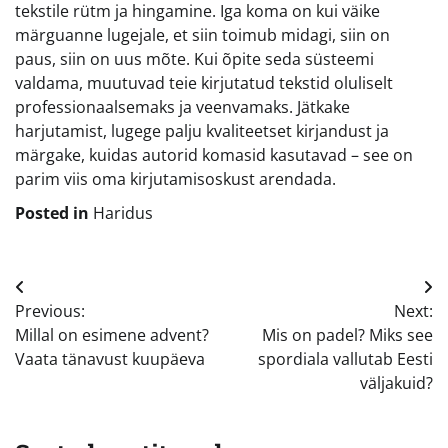
tekstile rütm ja hingamine. Iga koma on kui väike
märguanne lugejale, et siin toimub midagi, siin on
paus, siin on uus mõte. Kui õpite seda süsteemi
valdama, muutuvad teie kirjutatud tekstid oluliselt
professionaalsemaks ja veenvamaks. Jätkake
harjutamist, lugege palju kvaliteetset kirjandust ja
märgake, kuidas autorid komasid kasutavad – see on
parim viis oma kirjutamisoskust arendada.
Posted in
Haridus
Navigeerimine
Previous:
Next:
Millal on esimene advent?
Mis on padel? Miks see
Vaata tänavust kuupäeva
spordiala vallutab Eesti
väljakuid?