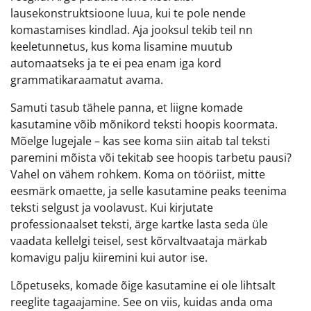
lausekonstruktsioone luua, kui te pole nende
komastamises kindlad. Aja jooksul tekib teil nn
keeletunnetus, kus koma lisamine muutub
automaatseks ja te ei pea enam iga kord
grammatikaraamatut avama.
Samuti tasub tähele panna, et liigne komade
kasutamine võib mõnikord teksti hoopis koormata.
Mõelge lugejale – kas see koma siin aitab tal teksti
paremini mõista või tekitab see hoopis tarbetu pausi?
Vahel on vähem rohkem. Koma on tööriist, mitte
eesmärk omaette, ja selle kasutamine peaks teenima
teksti selgust ja voolavust. Kui kirjutate
professionaalset teksti, ärge kartke lasta seda üle
vaadata kellelgi teisel, sest kõrvaltvaataja märkab
komavigu palju kiiremini kui autor ise.
Lõpetuseks, komade õige kasutamine ei ole lihtsalt
reeglite tagaajamine. See on viis, kuidas anda oma