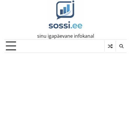
Skip
to
content
sinu igapäevane infokanal