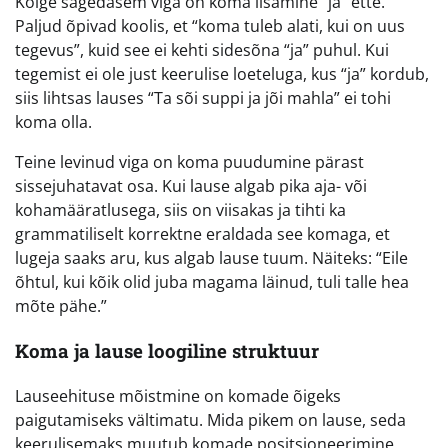
Kõige sagedasem viga on koma lisamine “ja” ette.
Paljud õpivad koolis, et “koma tuleb alati, kui on uus
tegevus”, kuid see ei kehti sidesõna “ja” puhul. Kui
tegemist ei ole just keerulise loeteluga, kus “ja” kordub,
siis lihtsas lauses “Ta sõi suppi ja jõi mahla” ei tohi
koma olla.
Teine levinud viga on koma puudumine pärast
sissejuhatavat osa. Kui lause algab pika aja- või
kohamääratlusega, siis on viisakas ja tihti ka
grammatiliselt korrektne eraldada see komaga, et
lugeja saaks aru, kus algab lause tuum. Näiteks: “Eile
õhtul, kui kõik olid juba magama läinud, tuli talle hea
mõte pähe.”
Koma ja lause loogiline struktuur
Lauseehituse mõistmine on komade õigeks
paigutamiseks vältimatu. Mida pikem on lause, seda
keerulisemaks muutub komade positsioneerimine.