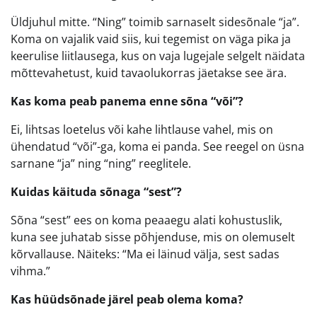
Üldjuhul mitte. “Ning” toimib sarnaselt sidesõnale “ja”.
Koma on vajalik vaid siis, kui tegemist on väga pika ja
keerulise liitlausega, kus on vaja lugejale selgelt näidata
mõttevahetust, kuid tavaolukorras jäetakse see ära.
Kas koma peab panema enne sõna “või”?
Ei, lihtsas loetelus või kahe lihtlause vahel, mis on
ühendatud “või”-ga, koma ei panda. See reegel on üsna
sarnane “ja” ning “ning” reeglitele.
Kuidas käituda sõnaga “sest”?
Sõna “sest” ees on koma peaaegu alati kohustuslik,
kuna see juhatab sisse põhjenduse, mis on olemuselt
kõrvallause. Näiteks: “Ma ei läinud välja, sest sadas
vihma.”
Kas hüüdsõnade järel peab olema koma?