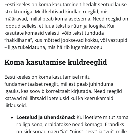
Eesti keeles on koma kasutamine tihedalt seotud lause
struktuuriga. Meil kehtivad kindlad reeglid, mis
määravad, millal peab koma asetsema. Need reeglid on
loodud selleks, et luua tekstis rütm ja loogika. Kui
kasutate komasid valesti, võib tekst tunduda
“hakklihana”, kus mõtted jooksevad kokku, või vastupidi
– liiga tükeldatuna, mis häirib lugemisvoogu.
Koma kasutamise kuldreeglid
Eesti keeles on koma kasutamisel mitu
fundamentaalset reeglit, millest peab juhinduma
igaüks, kes soovib korrektselt kirjutada. Need reeglid
katavad nii lihtsaid loetelusid kui ka keerukamaid
liitlauseid.
Loetelud ja ühendsõnad:
Kui loetlete mitut sama
rolliga sõna, eraldatakse need komaga. Erandiks
on sidesõnad nagu “ja”, “ning”, “ega” ja “või”, mille