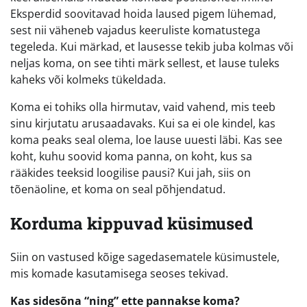
Eksperdid soovitavad hoida laused pigem lühemad,
sest nii väheneb vajadus keeruliste komatustega
tegeleda. Kui märkad, et lausesse tekib juba kolmas või
neljas koma, on see tihti märk sellest, et lause tuleks
kaheks või kolmeks tükeldada.
Koma ei tohiks olla hirmutav, vaid vahend, mis teeb
sinu kirjutatu arusaadavaks. Kui sa ei ole kindel, kas
koma peaks seal olema, loe lause uuesti läbi. Kas see
koht, kuhu soovid koma panna, on koht, kus sa
rääkides teeksid loogilise pausi? Kui jah, siis on
tõenäoline, et koma on seal põhjendatud.
Korduma kippuvad küsimused
Siin on vastused kõige sagedasematele küsimustele,
mis komade kasutamisega seoses tekivad.
Kas sidesõna “ning” ette pannakse koma?