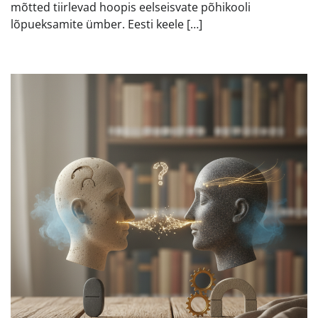
mõtted tiirlevad hoopis eelseisvate põhikooli
lõpueksamite ümber. Eesti keele […]