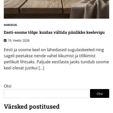
HARIDUS
Eesti-soome tõlge: kuidas vältida piinlikke keelevigu
19. Veebr 2026
Eesti ja soome keel on lähedased sugulaskeeled ning
sageli peetakse nende vahel liikumist ja tõlkimist
petlikult lihtsaks. Paljude eestlaste jaoks tundub soome
keel olevat justkui […]
Otsi
Otsi
Värsked postitused