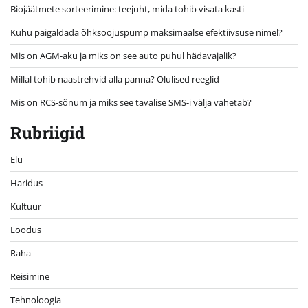
Biojäätmete sorteerimine: teejuht, mida tohib visata kasti
Kuhu paigaldada õhksoojuspump maksimaalse efektiivsuse nimel?
Mis on AGM-aku ja miks on see auto puhul hädavajalik?
Millal tohib naastrehvid alla panna? Olulised reeglid
Mis on RCS-sõnum ja miks see tavalise SMS-i välja vahetab?
Rubriigid
Elu
Haridus
Kultuur
Loodus
Raha
Reisimine
Tehnoloogia