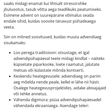
saaks midagi enamat kui lihtsalt stressirohke
jõuluootus, tasub võtta aega teadlikuks peatumiseks.
Esimene advent on suurepärane võimalus seada
endale sihid, kuidas soovite tänavust pühadeaega
veeta.
Siin on mõned soovitused, kuidas muuta advendiaeg
sisukamaks:
Loo perega traditsioon: otsustage, et igal
advendipühapäeval teete midagi kindlat – näiteks
küpsetate piparkooke, loete raamatut, jalutate
metsas või külastate mõnda kontserti.
Keskendu heategevusele: advendiaeg on parim
aeg mõelda nende peale, kellel ei lähe nii hästi.
Osalege heategevusprojektides, aidake abivajajaid
või tehke annetus.
Vähenda digimüra: püüa advendipühapäevadel
vähendada ekraaniaega. Asendage teleri