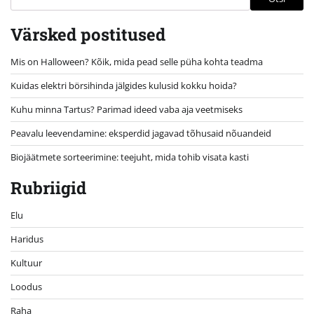
Värsked postitused
Mis on Halloween? Kõik, mida pead selle püha kohta teadma
Kuidas elektri börsihinda jälgides kulusid kokku hoida?
Kuhu minna Tartus? Parimad ideed vaba aja veetmiseks
Peavalu leevendamine: eksperdid jagavad tõhusaid nõuandeid
Biojäätmete sorteerimine: teejuht, mida tohib visata kasti
Rubriigid
Elu
Haridus
Kultuur
Loodus
Raha