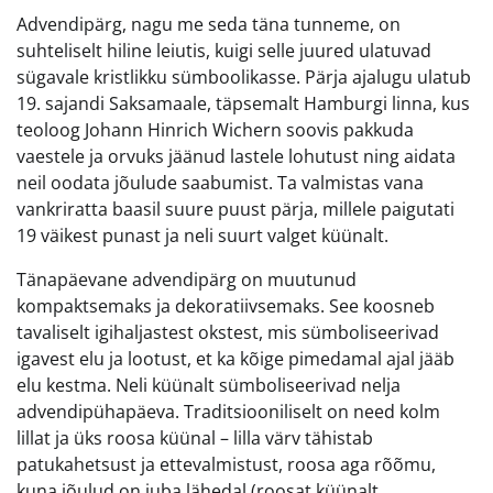
Advendipärg, nagu me seda täna tunneme, on
suhteliselt hiline leiutis, kuigi selle juured ulatuvad
sügavale kristlikku sümboolikasse. Pärja ajalugu ulatub
19. sajandi Saksamaale, täpsemalt Hamburgi linna, kus
teoloog Johann Hinrich Wichern soovis pakkuda
vaestele ja orvuks jäänud lastele lohutust ning aidata
neil oodata jõulude saabumist. Ta valmistas vana
vankriratta baasil suure puust pärja, millele paigutati
19 väikest punast ja neli suurt valget küünalt.
Tänapäevane advendipärg on muutunud
kompaktsemaks ja dekoratiivsemaks. See koosneb
tavaliselt igihaljastest okstest, mis sümboliseerivad
igavest elu ja lootust, et ka kõige pimedamal ajal jääb
elu kestma. Neli küünalt sümboliseerivad nelja
advendipühapäeva. Traditsiooniliselt on need kolm
lillat ja üks roosa küünal – lilla värv tähistab
patukahetsust ja ettevalmistust, roosa aga rõõmu,
kuna jõulud on juba lähedal (roosat küünalt