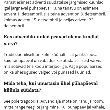
Pärast esimest adventi süüdatakse järgmised küünlad
igal järgneval pühapäeval. Kuna tänavu on esimene
advent 1. detsembril, siis teine advent on 8. detsembril,
kolmas advent 15. detsembril ja neljas advent 22.
detsembril.
Kas advendiküünlad peavad olema kindlat
värvi?
Traditsiooniliselt on kolm küünalt lillat ja üks roosa,
kuid tänapäeval on vabadus kasutada selliseid värve,
mis sobivad teie kodu interjööriga. Väga populaarsed
on ka ühesugused valged või punased küünlad.
Mida teha, kui unustasin ühel pühapäeval
küünla süüdata?
See pole tragöödia. Advendiaja mõte on rahu ja rõõm,
mitte range reeglite järgimine. Kui pühapäev jäi vahele,