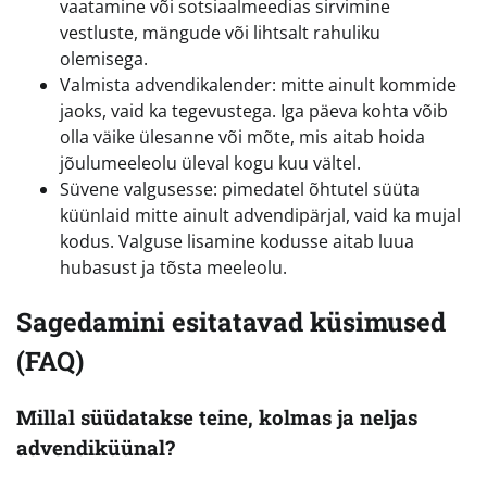
vaatamine või sotsiaalmeedias sirvimine
vestluste, mängude või lihtsalt rahuliku
olemisega.
Valmista advendikalender: mitte ainult kommide
jaoks, vaid ka tegevustega. Iga päeva kohta võib
olla väike ülesanne või mõte, mis aitab hoida
jõulumeeleolu üleval kogu kuu vältel.
Süvene valgusesse: pimedatel õhtutel süüta
küünlaid mitte ainult advendipärjal, vaid ka mujal
kodus. Valguse lisamine kodusse aitab luua
hubasust ja tõsta meeleolu.
Sagedamini esitatavad küsimused
(FAQ)
Millal süüdatakse teine, kolmas ja neljas
advendiküünal?