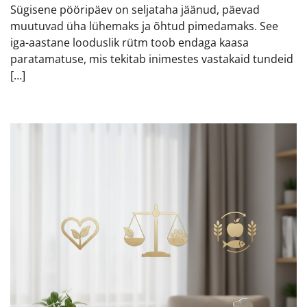
Sügisene pööripäev on seljataha jäänud, päevad
muutuvad üha lühemaks ja õhtud pimedamaks. See
iga-aastane looduslik rütm toob endaga kaasa
paratamatuse, mis tekitab inimestes vastakaid tundeid
[…]