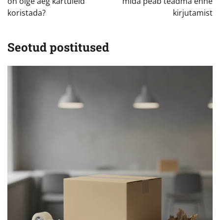
on õige aeg kartuleid
mida peab teadma enne
koristada?
kirjutamist
Seotud postitused