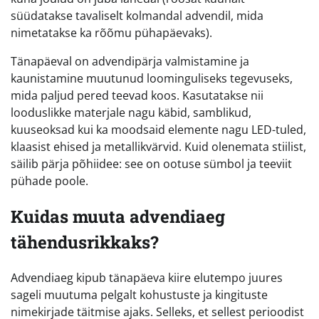
süüdatakse tavaliselt kolmandal advendil, mida
nimetatakse ka rõõmu pühapäevaks).
Tänapäeval on advendipärja valmistamine ja
kaunistamine muutunud loominguliseks tegevuseks,
mida paljud pered teevad koos. Kasutatakse nii
looduslikke materjale nagu käbid, samblikud,
kuuseoksad kui ka moodsaid elemente nagu LED-tuled,
klaasist ehised ja metallikvärvid. Kuid olenemata stiilist,
säilib pärja põhiidee: see on ootuse sümbol ja teeviit
pühade poole.
Kuidas muuta advendiaeg
tähendusrikkaks?
Advendiaeg kipub tänapäeva kiire elutempo juures
sageli muutuma pelgalt kohustuste ja kingituste
nimekirjade täitmise ajaks. Selleks, et sellest perioodist