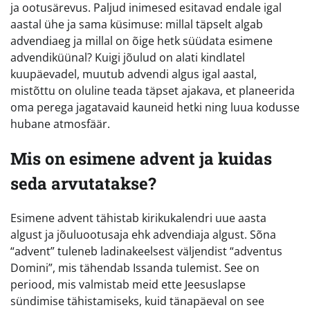
ja ootusärevus. Paljud inimesed esitavad endale igal
aastal ühe ja sama küsimuse: millal täpselt algab
advendiaeg ja millal on õige hetk süüdata esimene
advendiküünal? Kuigi jõulud on alati kindlatel
kuupäevadel, muutub advendi algus igal aastal,
mistõttu on oluline teada täpset ajakava, et planeerida
oma perega jagatavaid kauneid hetki ning luua kodusse
hubane atmosfäär.
Mis on esimene advent ja kuidas
seda arvutatakse?
Esimene advent tähistab kirikukalendri uue aasta
algust ja jõuluootusaja ehk advendiaja algust. Sõna
“advent” tuleneb ladinakeelsest väljendist “adventus
Domini”, mis tähendab Issanda tulemist. See on
periood, mis valmistab meid ette Jeesuslapse
sündimise tähistamiseks, kuid tänapäeval on see