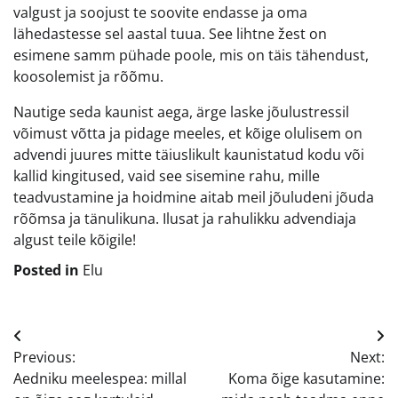
valgust ja soojust te soovite endasse ja oma
lähedastesse sel aastal tuua. See lihtne žest on
esimene samm pühade poole, mis on täis tähendust,
koosolemist ja rõõmu.
Nautige seda kaunist aega, ärge laske jõulustressil
võimust võtta ja pidage meeles, et kõige olulisem on
advendi juures mitte täiuslikult kaunistatud kodu või
kallid kingitused, vaid see sisemine rahu, mille
teadvustamine ja hoidmine aitab meil jõuludeni jõuda
rõõmsa ja tänulikuna. Ilusat ja rahulikku advendiaja
algust teile kõigile!
Posted in
Elu
Navigeerimine
Previous:
Next:
Aedniku meelespea: millal
Koma õige kasutamine: