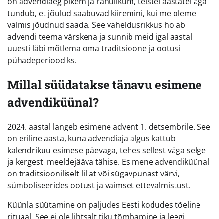
on advendiaeg pikem ja rahulikum, teistel aastatel aga
tundub, et jõulud saabuvad kiiremini, kui me oleme
valmis jõudnud saada. See vaheldusrikkus hoiab
advendi teema värskena ja sunnib meid igal aastal
uuesti läbi mõtlema oma traditsioone ja ootusi
pühadeperioodiks.
Millal süüdatakse tänavu esimene
advendiküünal?
2024. aastal langeb esimene advent 1. detsembrile. See
on eriline aasta, kuna advendiaja algus kattub
kalendrikuu esimese päevaga, tehes sellest väga selge
ja kergesti meeldejääva tähise. Esimene advendiküünal
on traditsiooniliselt lillat või sügavpunast värvi,
sümboliseerides ootust ja vaimset ettevalmistust.
Küünla süütamine on paljudes Eesti kodudes tõeline
rituaal. See ei ole lihtsalt tiku tõmbamine ja leegi