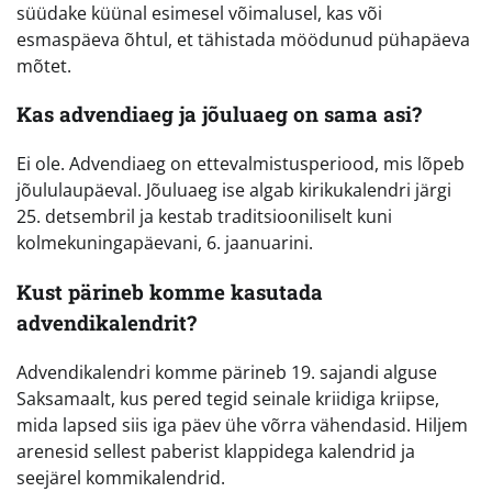
süüdake küünal esimesel võimalusel, kas või
esmaspäeva õhtul, et tähistada möödunud pühapäeva
mõtet.
Kas advendiaeg ja jõuluaeg on sama asi?
Ei ole. Advendiaeg on ettevalmistusperiood, mis lõpeb
jõululaupäeval. Jõuluaeg ise algab kirikukalendri järgi
25. detsembril ja kestab traditsiooniliselt kuni
kolmekuningapäevani, 6. jaanuarini.
Kust pärineb komme kasutada
advendikalendrit?
Advendikalendri komme pärineb 19. sajandi alguse
Saksamaalt, kus pered tegid seinale kriidiga kriipse,
mida lapsed siis iga päev ühe võrra vähendasid. Hiljem
arenesid sellest paberist klappidega kalendrid ja
seejärel kommikalendrid.