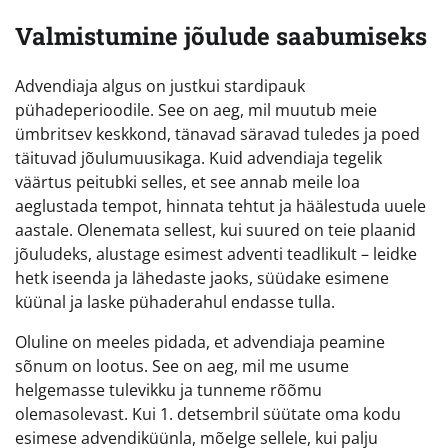
Valmistumine jõulude saabumiseks
Advendiaja algus on justkui stardipauk
pühadeperioodile. See on aeg, mil muutub meie
ümbritsev keskkond, tänavad säravad tuledes ja poed
täituvad jõulumuusikaga. Kuid advendiaja tegelik
väärtus peitubki selles, et see annab meile loa
aeglustada tempot, hinnata tehtut ja häälestuda uuele
aastale. Olenemata sellest, kui suured on teie plaanid
jõuludeks, alustage esimest adventi teadlikult – leidke
hetk iseenda ja lähedaste jaoks, süüdake esimene
küünal ja laske pühaderahul endasse tulla.
Oluline on meeles pidada, et advendiaja peamine
sõnum on lootus. See on aeg, mil me usume
helgemasse tulevikku ja tunneme rõõmu
olemasolevast. Kui 1. detsembril süütate oma kodu
esimese advendiküünla, mõelge sellele, kui palju