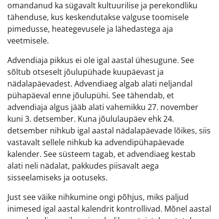
omandanud ka sügavalt kultuurilise ja perekondliku
tähenduse, kus keskendutakse valguse toomisele
pimedusse, heategevusele ja lähedastega aja
veetmisele.
Advendiaja pikkus ei ole igal aastal ühesugune. See
sõltub otseselt jõulupühade kuupäevast ja
nädalapäevadest. Advendiaeg algab alati neljandal
pühapäeval enne jõulupühi. See tähendab, et
advendiaja algus jääb alati vahemikku 27. november
kuni 3. detsember. Kuna jõululaupäev ehk 24.
detsember nihkub igal aastal nädalapäevade lõikes, siis
vastavalt sellele nihkub ka advendipühapäevade
kalender. See süsteem tagab, et advendiaeg kestab
alati neli nädalat, pakkudes piisavalt aega
sisseelamiseks ja ootuseks.
Just see väike nihkumine ongi põhjus, miks paljud
inimesed igal aastal kalendrit kontrollivad. Mõnel aastal