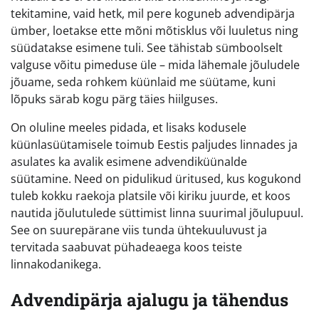
tekitamine, vaid hetk, mil pere koguneb advendipärja
ümber, loetakse ette mõni mõtisklus või luuletus ning
süüdatakse esimene tuli. See tähistab sümboolselt
valguse võitu pimeduse üle – mida lähemale jõuludele
jõuame, seda rohkem küünlaid me süütame, kuni
lõpuks särab kogu pärg täies hiilguses.
On oluline meeles pidada, et lisaks kodusele
küünlasüütamisele toimub Eestis paljudes linnades ja
asulates ka avalik esimene advendiküünalde
süütamine. Need on pidulikud üritused, kus kogukond
tuleb kokku raekoja platsile või kiriku juurde, et koos
nautida jõulutulede süttimist linna suurimal jõulupuul.
See on suurepärane viis tunda ühtekuuluvust ja
tervitada saabuvat pühadeaega koos teiste
linnakodanikega.
Advendipärja ajalugu ja tähendus