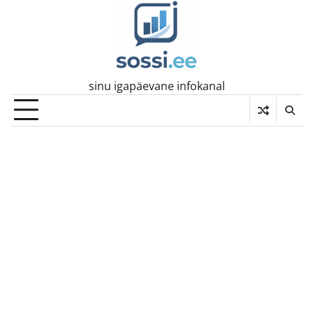
Skip
to
content
sinu igapäevane infokanal