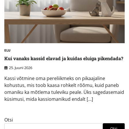
ELU
Kui vanaks kassid elavad ja kuidas eluiga pikendada?
25. Juuni 2026
Kassi võtmine oma pereliikmeks on pikaajaline
kohustus, mis toob kaasa rohkelt rõõmu, kuid paneb
omaniku ka mõtlema tuleviku peale. Üks sagedasemaid
küsimusi, mida kassiomanikud endalt […]
Otsi
Otsi