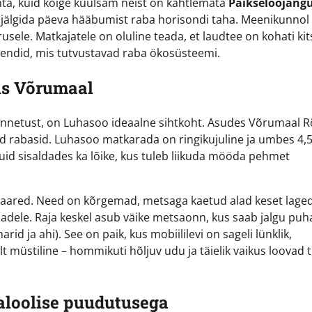
ohta, kuid kõige kuulsam neist on kahtlemata
Päikseloojang
us jälgida päeva hääbumist raba horisondi taha. Meenikunnol
ele. Matkajatele on oluline teada, et laudtee on kohati kit
 stendid, mis tutvustavad raba ökosüsteemi.
us Võrumaal
tunnetust, on Luhasoo ideaalne sihtkoht. Asudes Võrumaal 
id rabasid. Luhasoo matkarada on ringikujuline ja umbes 4,
uid sisaldades ka lõike, kus tuleb liikuda mööda pehmet
saared. Need on kõrgemad, metsaga kaetud alad keset lage
adele. Raja keskel asub väike metsaonn, kus saab jalgu puh
rid ja ahi). See on paik, kus mobiililevi on sageli lünklik,
lt müstiline – hommikuti hõljuv udu ja täielik vaikus loovad 
aloolise puudutusega