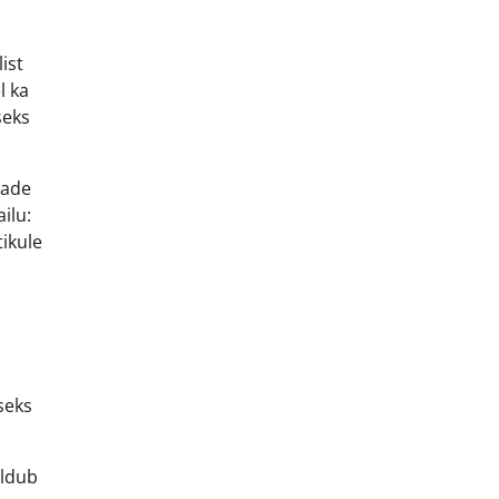
ist
l ka
seks
made
ilu:
ikule
seks
eldub