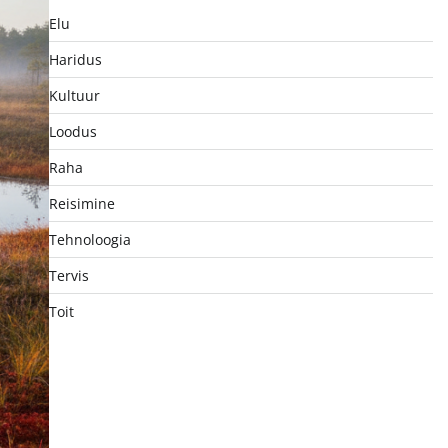
Elu
Haridus
Kultuur
Loodus
Raha
Reisimine
Tehnoloogia
Tervis
Toit