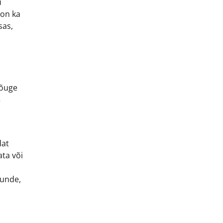
u
 on ka
sas,
Rõuge
5
dat
ata või
tunde,