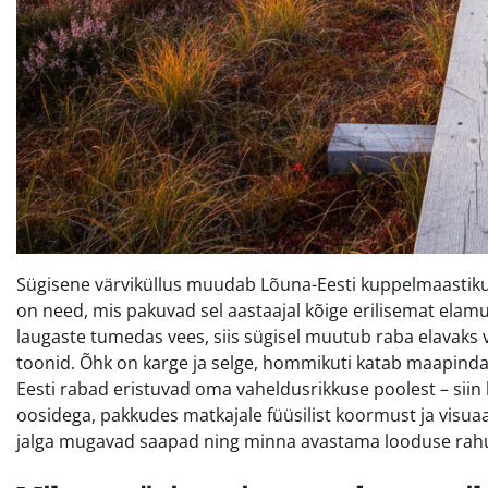
Sügisene värviküllus muudab Lõuna-Eesti kuppelmaastiku j
on need, mis pakuvad sel aastaajal kõige erilisemat elam
laugaste tumedas vees, siis sügisel muutub raba elavaks 
toonid. Õhk on karge ja selge, hommikuti katab maapinda t
Eesti rabad eristuvad oma vaheldusrikkuse poolest – siin
oosidega, pakkudes matkajale füüsilist koormust ja visua
jalga mugavad saapad ning minna avastama looduse rahu, 