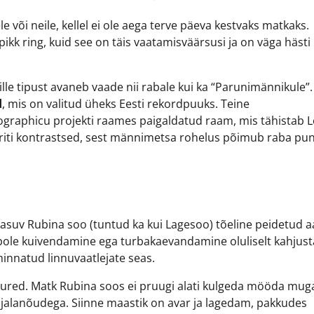
e või neile, kellel ei ole aega terve päeva kestvaks matkaks.
ikk ring, kuid see on täis vaatamisväärsusi ja on väga hästi
.
lle tipust avaneb vaade nii rabale kui ka “Parunimännikule”.
d
, mis on valitud üheks Eesti rekordpuuks. Teine
ographicu projekti raames paigaldatud raam, mis tähistab 
 eriti kontrastsed, sest männimetsa rohelus põimub raba pu
asuv Rubina soo (tuntud ka kui Lagesoo) tõeline peidetud a
 pole kuivendamine ega turbakaevandamine oluliselt kahjus
hinnatud linnuvaatlejate seas.
 kured. Matk Rubina soos ei pruugi alati kulgeda mööda mug
e jalanõudega. Siinne maastik on avar ja lagedam, pakkudes