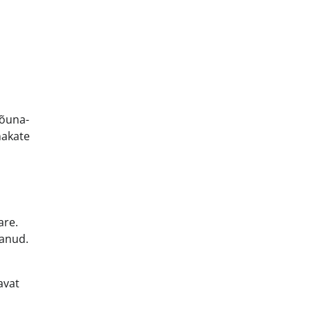
Lõuna-
nakate
are.
tanud.
avat