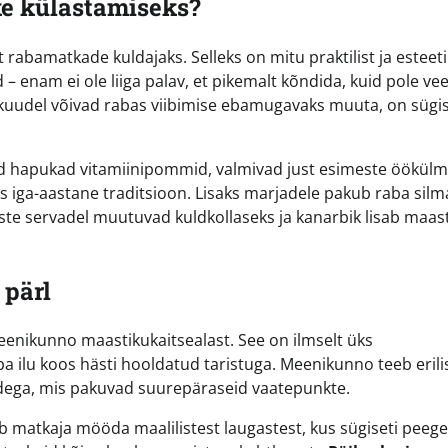
ke külastamiseks?
abamatkade kuldajaks. Selleks on mitu praktilist ja esteetil
 enam ei ole liiga palav, et pikemalt kõndida, kuid pole vee
ekuudel võivad rabas viibimise ebamugavaks muuta, on sügi
eed hapukad vitamiinipommid, valmivad just esimeste öökül
 iga-aastane traditsioon. Lisaks marjadele pakub raba silma
e servadel muutuvad kuldkollaseks ja kanarbik lisab maast
 pärl
eenikunno maastikukaitsealast. See on ilmselt üks
ba ilu koos hästi hooldatud taristuga. Meenikunno teeb erili
sidega, mis pakuvad suurepäraseid vaatepunkte.
iib matkaja mööda maalilistest laugastest, kus sügiseti peeg