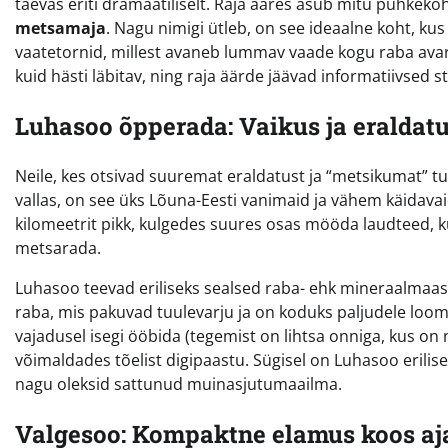
taevas eriti dramaatiliselt. Raja ääres asub mitu puhkek
metsamaja
. Nagu nimigi ütleb, on see ideaalne koht, k
vaatetornid, millest avaneb lummav vaade kogu raba avarus
kuid hästi läbitav, ning raja äärde jäävad informatiivsed
Luhasoo õpperada: Vaikus ja eraldat
Neile, kes otsivad suuremat eraldatust ja “metsikumat” 
vallas, on see üks Lõuna-Eesti vanimaid ja vähem käidava
kilomeetrit pikk, kulgedes suures osas mööda laudteed, k
metsarada.
Luhasoo teevad eriliseks sealsed raba- ehk mineraalmaa
raba, mis pakuvad tuulevarju ja on koduks paljudele loom
vajadusel isegi ööbida (tegemist on lihtsa onniga, kus on na
võimaldades tõelist digipaastu. Sügisel on Luhasoo erilise
nagu oleksid sattunud muinasjutumaailma.
Valgesoo: Kompaktne elamus koos aj