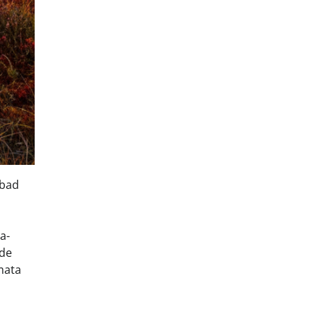
abad
a-
ude
mata