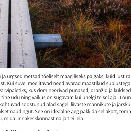
a ürgsed metsad tõeliselt maagiliseks paigaks, kuid just r
ust. Kui suvel meelitavad need avarad maastikud suplustega
värvipaletiks, kus domineerivad punased, oranžid ja kuldsed
ihe udu ning vaikus on sügavam kui ühelgi teisel ajal. Lõun
 kohtuvad soostunud alad sageli liivaste männikute ja järsk
alset naudingut. See on ideaalne aeg pakkida seljakott, tõm
mida linnakeskkonnast naljalt ei leia.