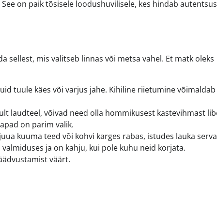
 See on paik tõsisele loodushuvilisele, kes hindab autentsust
 sellest, mis valitseb linnas või metsa vahel. Et matk oleks
uid tuule käes või varjus jahe. Kihiline riietumine võimaldab
nult laudteel, võivad need olla hommikusest kastevihmast li
apad on parim valik.
ua kuuma teed või kohvi karges rabas, istudes lauka serva
 valmiduses ja on kahju, kui pole kuhu neid korjata.
jäädvustamist väärt.