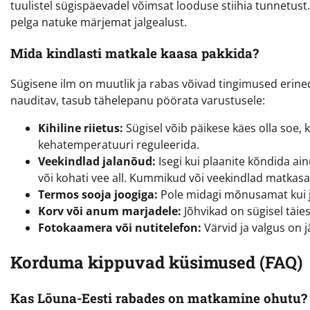
tuulistel sügispäevadel võimsat looduse stiihia tunnetust.
pelga natuke märjemat jalgealust.
Mida kindlasti matkale kaasa pakkida?
Sügisene ilm on muutlik ja rabas võivad tingimused erineda
nauditav, tasub tähelepanu pöörata varustusele:
Kihiline riietus:
Sügisel võib päikese käes olla soe, k
kehatemperatuuri reguleerida.
Veekindlad jalanõud:
Isegi kui plaanite kõndida ai
või kohati vee all. Kummikud või veekindlad matkasa
Termos sooja joogiga:
Pole midagi mõnusamat kui ju
Korv või anum marjadele:
Jõhvikad on sügisel täies
Fotokaamera või nutitelefon:
Värvid ja valgus on 
Korduma kippuvad küsimused (FAQ)
Kas Lõuna-Eesti rabades on matkamine ohutu?