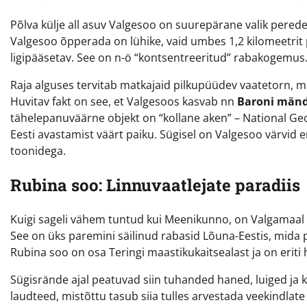
Põlva külje all asuv Valgesoo on suurepärane valik peredel
Valgesoo õpperada on lühike, vaid umbes 1,2 kilomeetrit p
ligipääsetav. See on n-ö “kontsentreeritud” rabakogemus
Raja alguses tervitab matkajaid pilkupüüdev vaatetorn, mi
Huvitav fakt on see, et Valgesoos kasvab nn
Baroni män
tähelepanuväärne objekt on “kollane aken” – National Ge
Eesti avastamist väärt paiku. Sügisel on Valgesoo värvid
toonidega.
Rubina soo: Linnuvaatlejate paradiis
Kuigi sageli vähem tuntud kui Meenikunno, on Valgamaal 
See on üks paremini säilinud rabasid Lõuna-Eestis, mida
Rubina soo on osa Teringi maastikukaitsealast ja on eriti 
Sügisrände ajal peatuvad siin tuhanded haned, luiged ja
laudteed, mistõttu tasub siia tulles arvestada veekindlat