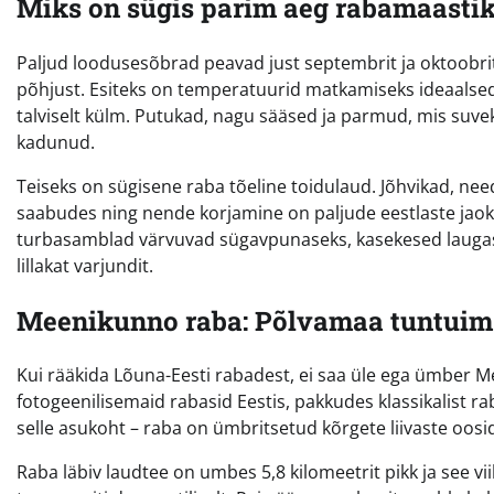
Miks on sügis parim aeg rabamaasti
Paljud loodusesõbrad peavad just septembrit ja oktoobrit r
põhjust. Esiteks on temperatuurid matkamiseks ideaalsed –
talviselt külm. Putukad, nagu sääsed ja parmud, mis suv
kadunud.
Teiseks on sügisene raba tõeline toidulaud. Jõhvikad, n
saabudes ning nende korjamine on paljude eestlaste jaoks
turbasamblad värvuvad sügavpunaseks, kasekesed laugast
lillakat varjundit.
Meenikunno raba: Põlvamaa tuntuim
Kui rääkida Lõuna-Eesti rabadest, ei saa üle ega ümber M
fotogeenilisemaid rabasid Eestis, pakkudes klassikalist ra
selle asukoht – raba on ümbritsetud kõrgete liivaste oo
Raba läbiv laudtee on umbes 5,8 kilomeetrit pikk ja see v