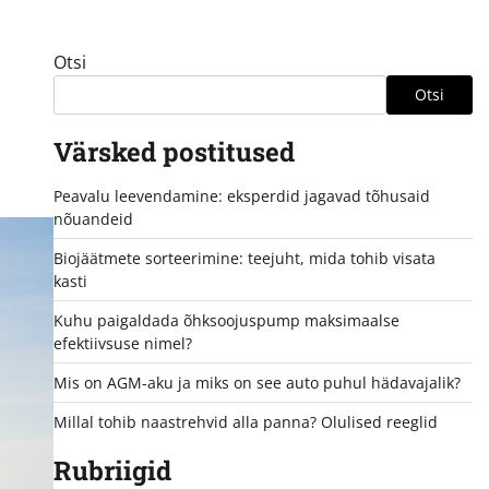
Otsi
Otsi
Värsked postitused
Peavalu leevendamine: eksperdid jagavad tõhusaid
nõuandeid
Biojäätmete sorteerimine: teejuht, mida tohib visata
kasti
Kuhu paigaldada õhksoojuspump maksimaalse
efektiivsuse nimel?
Mis on AGM-aku ja miks on see auto puhul hädavajalik?
Millal tohib naastrehvid alla panna? Olulised reeglid
Rubriigid