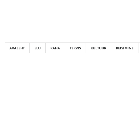
Skip
to
content
AVALEHT
ELU
RAHA
TERVIS
KULTUUR
REISIMINE