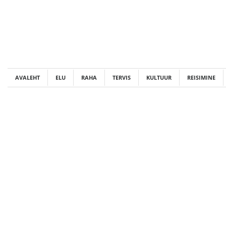
Skip
to
content
AVALEHT
ELU
RAHA
TERVIS
KULTUUR
REISIMINE