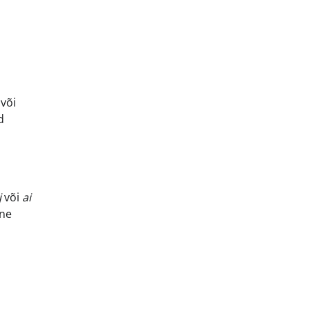
 või
d
j
või
ai
ine