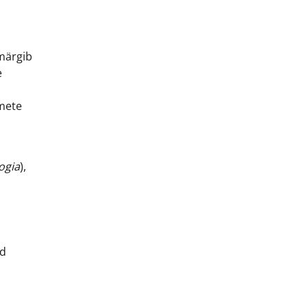
 märgib
e
dmete
ogia
),
ud