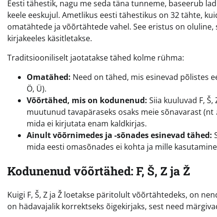
Eesti tähestik, nagu me seda täna tunneme, baseerub ladi
keele eeskujul. Ametlikus eesti tähestikus on 32 tähte, k
omatähtede ja võõrtähtede vahel. See eristus on oluline,
kirjakeeles käsitletakse.
Traditsiooniliselt jaotatakse tähed kolme rühma:
Omatähed:
Need on tähed, mis esinevad põlistes eesti s
Ö, Ü).
Võõrtähed, mis on kodunenud:
Siia kuuluvad F, Š,
muutunud tavapäraseks osaks meie sõnavarast (nt
mida ei kirjutata enam kaldkirjas.
Ainult võõrnimedes ja -sõnades esinevad tähed:
S
mida eesti omasõnades ei kohta ja mille kasutamine
Kodunenud võõrtähed: F, Š, Z ja Ž
Kuigi F, Š, Z ja Ž loetakse päritolult võõrtähtedeks, on 
on hädavajalik korrektseks õigekirjaks, sest need märgiva