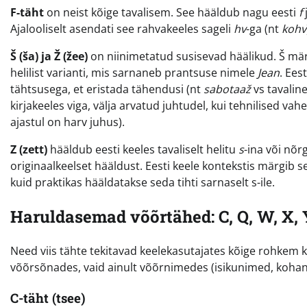
F-täht
on neist kõige tavalisem. See hääldub nagu eesti
f
Ajalooliselt asendati see rahvakeeles sageli
hv
-ga (nt
kohv
Š (ša) ja Ž (žee)
on niinimetatud susisevad häälikud. Š mär
helilist varianti, mis sarnaneb prantsuse nimele
Jean
. Ees
tähtsusega, et eristada tähendusi (nt
sabotaaž
vs tavalin
kirjakeeles viga, välja arvatud juhtudel, kui tehnilised 
ajastul on harv juhus).
Z (zett)
hääldub eesti keeles tavaliselt helitu
s
-ina või nõr
originaalkeelset hääldust. Eesti keele kontekstis märgib see
kuid praktikas hääldatakse seda tihti sarnaselt s-ile.
Haruldasemad võõrtähed: C, Q, W, X, 
Need viis tähte tekitavad keelekasutajates kõige rohke
võõrsõnades, vaid ainult võõrnimedes (isikunimed, kohan
C-täht (tsee)