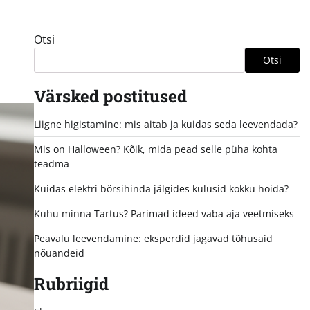
Otsi
Otsi
Värsked postitused
Liigne higistamine: mis aitab ja kuidas seda leevendada?
Mis on Halloween? Kõik, mida pead selle püha kohta
teadma
Kuidas elektri börsihinda jälgides kulusid kokku hoida?
Kuhu minna Tartus? Parimad ideed vaba aja veetmiseks
Peavalu leevendamine: eksperdid jagavad tõhusaid
nõuandeid
Rubriigid