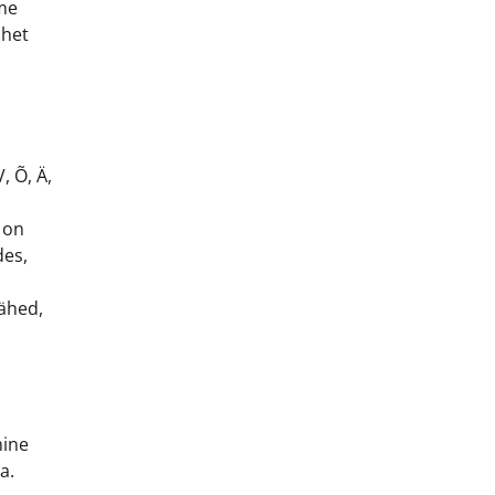
ome
ahet
, Õ, Ä,
d on
des,
tähed,
mine
a.