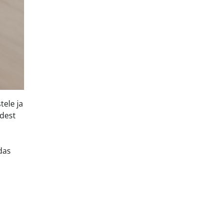
tele ja
udest
das