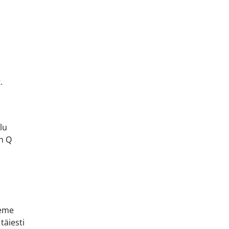
.
lu
on Q
äeme
täiesti