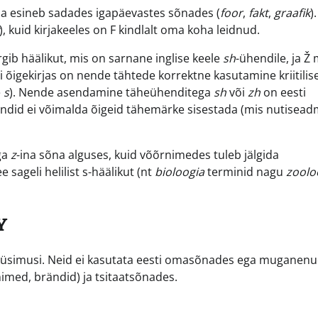
ja esineb sadades igapäevastes sõnades (
foor
,
fakt
,
graafik
).
), kuid kirjakeeles on F kindlalt oma koha leidnud.
gib häälikut, mis on sarnane inglise keele
sh
-ühendile, ja Ž
ti õigekirjas on nende tähtede korrektne kasutamine kriitilis
e
s
). Nende asendamine täheühenditega
sh
või
zh
on eesti
vahendid ei võimalda õigeid tähemärke sisestada (mis nutisea
ga
z
-ina sõna alguses, kuid võõrnimedes tuleb jälgida
 sageli helilist s-häälikut (nt
bioloogia
terminid nagu
zoolo
Y
m küsimusi. Neid ei kasutata eesti omasõnades ega muganen
imed, brändid) ja tsitaatsõnades.