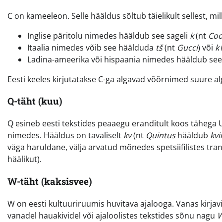
C on kameeleon. Selle hääldus sõltub täielikult sellest, mil
Inglise päritolu nimedes hääldub see sageli
k
(nt
Co
Itaalia nimedes võib see häälduda
tš
(nt
Gucci
) või
k
Ladina-ameerika või hispaania nimedes hääldub see
Eesti keeles kirjutatakse C-ga algavad võõrnimed suure a
Q-täht (kuu)
Q esineb eesti tekstides peaaegu eranditult koos tähega
nimedes. Hääldus on tavaliselt
kv
(nt
Quintus
hääldub
kvi
väga haruldane, välja arvatud mõnedes spetsiifilistes tran
häälikut).
W-täht (kaksisvee)
W on eesti kultuuriruumis huvitava ajalooga. Vanas kirjavi
vanadel hauakividel või ajaloolistes tekstides sõnu nagu
W