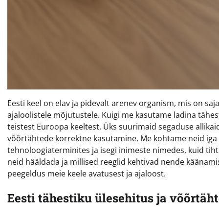
Eesti keel on elav ja pidevalt arenev organism, mis on saja
ajaloolistele mõjutustele. Kuigi me kasutame ladina tähes
teistest Euroopa keeltest. Üks suurimaid segaduse allikaid
võõrtähtede korrektne kasutamine. Me kohtame neid iga 
tehnoloogiaterminites ja isegi inimeste nimedes, kuid tih
neid hääldada ja millised reeglid kehtivad nende käänamis
peegeldus meie keele avatusest ja ajaloost.
Eesti tähestiku ülesehitus ja võõrtäht