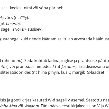
lisest keelest nimi või sõna pärineb.
ok
) või
s
(nt
City
).
(nt
Chianti
).
 sageli
s
või
th
(susisev).
lgustähega, kuid nende käänamisel tuleb arvestada hääldust
 U (ühend
qu
). Seda kohtab ladina, inglise ja prantsuse pärito
ntus
) või prantsuse nimedes
k
(nt
Jacques
). Eraldiseisvana 
sliteratsioonides (nt hiina pinyin, kus Q märgib
tš
-laadset
isis ja gooti kirjas kasutati W-d sageli V asemel. Seetõttu n
aba Maa
või
Wiljandi
. Tänapäeva eesti kirjakeeles on V ja W 