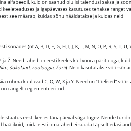
na alfabeedil, kuid on saanud olulisi täiendusi saksa ja so
uid keeleteaduses ja igapäevases kasutuses tehakse ranget v
 sest see määrab, kuidas sõnu hääldatakse ja kuidas neid
õnades (nt A, B, D, E, G, H, I, J, K, L, M, N, O, P, R, S, T, U, V
 Z ja Ž. Need tähed on eesti keeles küll võõra päritoluga, kui
film
,
šokolaad
,
zooloogia
,
žürii
). Neid kasutatakse võõrsõna
iia rühma kuuluvad C, Q, W, X ja Y. Need on “tõelised” võõr
 on rangelt reglementeeritud.
nende staatus eesti keeles tänapäeval väga tugev. Nende tund
d häälikuid, mida eesti omatähed ei suuda täpselt edasi and