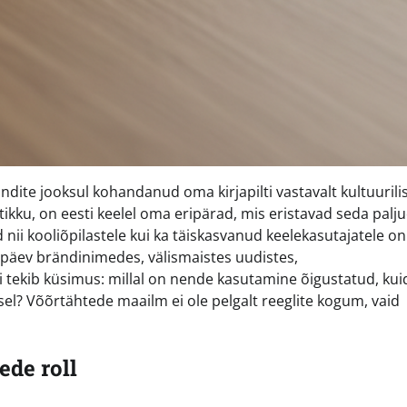
ndite jooksul kohandanud oma kirjapilti vastavalt kultuurilis
tikku, on eesti keelel oma eripärad, mis eristavad seda palj
 nii kooliõpilastele kui ka täiskasvanud keelekasutajatele on
päev brändinimedes, välismaistes uudistes,
ti tekib küsimus: millal on nende kasutamine õigustatud, kui
el? Võõrtähtede maailm ei ole pelgalt reeglite kogum, vaid
ede roll