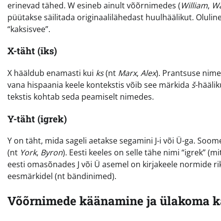
erinevad tähed. W esineb ainult võõrnimedes (
William
,
Wa
püütakse säilitada originaalilähedast huulhäälikut. Oluline
“kaksisvee”.
X-täht (iks)
X hääldub enamasti kui
ks
(nt
Marx
,
Alex
). Prantsuse nim
vana hispaania keele kontekstis võib see märkida
š
-hääli
tekstis kohtab seda peamiselt nimedes.
Y-täht (igrek)
Y on täht, mida sageli aetakse segamini J-i või Ü-ga. Soo
(nt
York
,
Byron
). Eesti keeles on selle tähe nimi “igrek” (
eesti omasõnades J või Ü asemel on kirjakeele normide rikku
eesmärkidel (nt bändinimed).
Võõrnimede käänamine ja ülakoma 