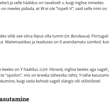
lter
) ja selle hääldus on tavaliselt
v
, kuigi inglise nimedes
 on meeles pidada, et W ei ole “topelt-V”, vaid selle nimi on
edes võib see sõna lõpus olla tumm (nt
Bordeaux
). Portugali
kut. Matemaatikas ja teaduses on X asendamatu sümbol, kui
me keeles on Y hääldus
ü
(nt
Ylönen
), inglise keeles aga sageli
mitte “üpsilon”, mis on kreeka tähestiku täht). Y-tähe kasutam
mine, kuigi seda kohtab sageli slängis või stilistilistel
kasutamine