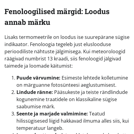
Fenoloogilised märgid: Loodus
annab märku
Lisaks termomeetrile on loodus ise suurepärane sügise
indikaator. Fenoloogia tegeleb just eluslooduse
perioodiliste nähtuste jälgimisega. Kui meteoroloogid
räägivad numbrist 13 kraadi, siis fenoloogid jälgivad
taimede ja loomade käitumist:
Puude värvumine:
Esimeste lehtede kolletumine
on märguanne fotosünteesi aeglustumisest.
Lindude ränne:
Pääsukeste ja teiste rändlindude
kogunemine traatidele on klassikaline sügise
saabumise märk.
Seente ja marjade valmimine:
Teatud
hilissügisesed liigid hakkavad ilmuma alles siis, kui
temperatuur langeb.