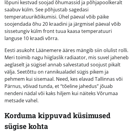
lõpuni kestvad soojad õhumassid ja põhjapoolkeralt
saabuv külm. See põhjustab sagedasi
temperatuurikõikumisi. Ühel päeval võib päike
soojendada õhu 20 kraadini ja järgmisel päeval võib
sissetungiv külm front tuua kaasa temperatuuri
languse 10 kraadi võrra.
Eesti asukoht Läänemere ääres mängib siin olulist rolli.
Meri toimib nagu hiiglaslik radiaator, mis suvel jaheneb
aeglaselt ja sügisel annab salvestatud soojust pikalt
välja. Seetõttu on rannikualadel sügis pikem ja
pehmem kui sisemaal. Need, kes elavad Tallinnas või
Pärnus, võivad tunda, et “tõeline jahedus” jõuab
nendeni nädal või kaks hiljem kui näiteks Võrumaa
metsade vahel.
Korduma kippuvad küsimused
sügise kohta