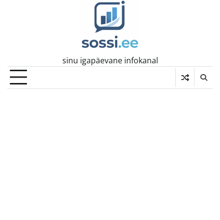
Skip
to
content
sinu igapäevane infokanal