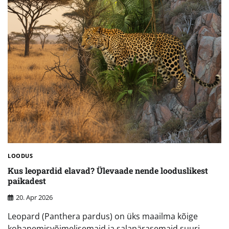
LOODUS
Kus leopardid elavad? Ülevaade nende looduslikest
paikadest
20. Apr 2026
Leopard (Panthera pardus) on üks maailma kõige
kohanemisvõimelisemaid ja salapärasemaid suuri