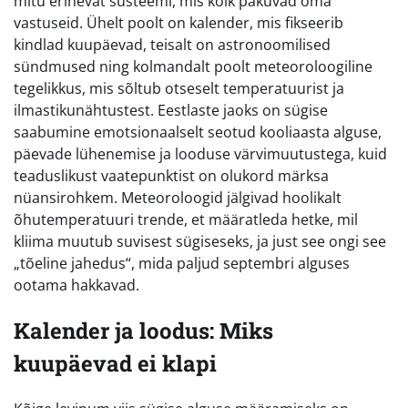
mitu erinevat süsteemi, mis kõik pakuvad oma
vastuseid. Ühelt poolt on kalender, mis fikseerib
kindlad kuupäevad, teisalt on astronoomilised
sündmused ning kolmandalt poolt meteoroloogiline
tegelikkus, mis sõltub otseselt temperatuurist ja
ilmastikunähtustest. Eestlaste jaoks on sügise
saabumine emotsionaalselt seotud kooliaasta alguse,
päevade lühenemise ja looduse värvimuutustega, kuid
teaduslikust vaatepunktist on olukord märksa
nüansirohkem. Meteoroloogid jälgivad hoolikalt
õhutemperatuuri trende, et määratleda hetke, mil
kliima muutub suvisest sügiseseks, ja just see ongi see
„tõeline jahedus“, mida paljud septembri alguses
ootama hakkavad.
Kalender ja loodus: Miks
kuupäevad ei klapi