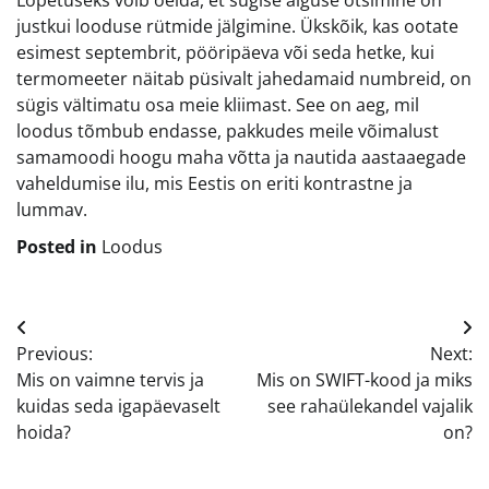
justkui looduse rütmide jälgimine. Ükskõik, kas ootate
esimest septembrit, pööripäeva või seda hetke, kui
termomeeter näitab püsivalt jahedamaid numbreid, on
sügis vältimatu osa meie kliimast. See on aeg, mil
loodus tõmbub endasse, pakkudes meile võimalust
samamoodi hoogu maha võtta ja nautida aastaaegade
vaheldumise ilu, mis Eestis on eriti kontrastne ja
lummav.
Posted in
Loodus
Navigeerimine
Previous:
Next:
Mis on vaimne tervis ja
Mis on SWIFT-kood ja miks
kuidas seda igapäevaselt
see rahaülekandel vajalik
hoida?
on?