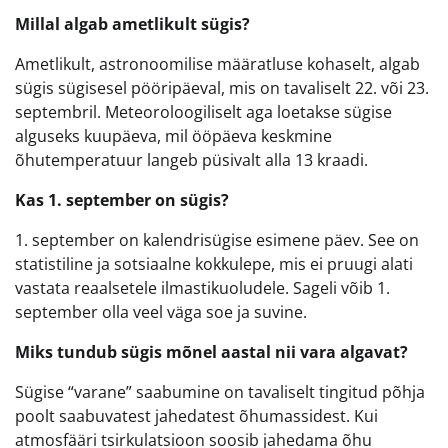
Millal algab ametlikult sügis?
Ametlikult, astronoomilise määratluse kohaselt, algab
sügis sügisesel pööripäeval, mis on tavaliselt 22. või 23.
septembril. Meteoroloogiliselt aga loetakse sügise
alguseks kuupäeva, mil ööpäeva keskmine
õhutemperatuur langeb püsivalt alla 13 kraadi.
Kas 1. september on sügis?
1. september on kalendrisügise esimene päev. See on
statistiline ja sotsiaalne kokkulepe, mis ei pruugi alati
vastata reaalsetele ilmastikuoludele. Sageli võib 1.
september olla veel väga soe ja suvine.
Miks tundub sügis mõnel aastal nii vara algavat?
Sügise “varane” saabumine on tavaliselt tingitud põhja
poolt saabuvatest jahedatest õhumassidest. Kui
atmosfääri tsirkulatsioon soosib jahedama õhu