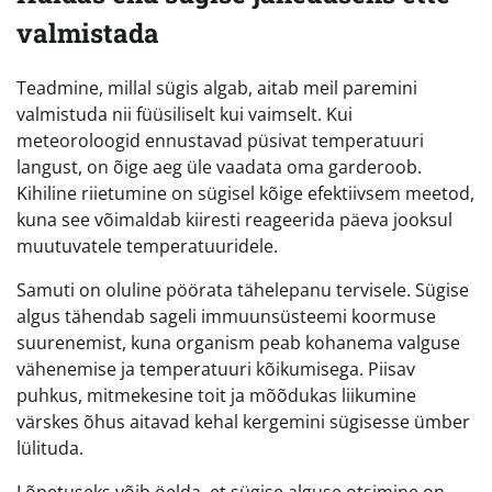
valmistada
Teadmine, millal sügis algab, aitab meil paremini
valmistuda nii füüsiliselt kui vaimselt. Kui
meteoroloogid ennustavad püsivat temperatuuri
langust, on õige aeg üle vaadata oma garderoob.
Kihiline riietumine on sügisel kõige efektiivsem meetod,
kuna see võimaldab kiiresti reageerida päeva jooksul
muutuvatele temperatuuridele.
Samuti on oluline pöörata tähelepanu tervisele. Sügise
algus tähendab sageli immuunsüsteemi koormuse
suurenemist, kuna organism peab kohanema valguse
vähenemise ja temperatuuri kõikumisega. Piisav
puhkus, mitmekesine toit ja mõõdukas liikumine
värskes õhus aitavad kehal kergemini sügisesse ümber
lülituda.
Lõpetuseks võib öelda, et sügise alguse otsimine on