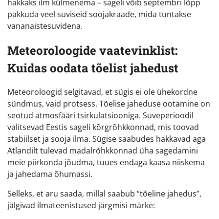
hakkaks ilm külmenema – sageli võib septembri lõpp
pakkuda veel suviseid soojakraade, mida tuntakse
vananaistesuvidena.
Meteoroloogide vaatevinklist:
Kuidas oodata tõelist jahedust
Meteoroloogid selgitavad, et sügis ei ole ühekordne
sündmus, vaid protsess. Tõelise jaheduse ootamine on
seotud atmosfääri tsirkulatsiooniga. Suveperioodil
valitsevad Eestis sageli kõrgrõhkkonnad, mis toovad
stabiilset ja sooja ilma. Sügise saabudes hakkavad aga
Atlandilt tulevad madalrõhkkonnad üha sagedamini
meie piirkonda jõudma, tuues endaga kaasa niiskema
ja jahedama õhumassi.
Selleks, et aru saada, millal saabub “tõeline jahedus”,
jälgivad ilmateenistused järgmisi märke: