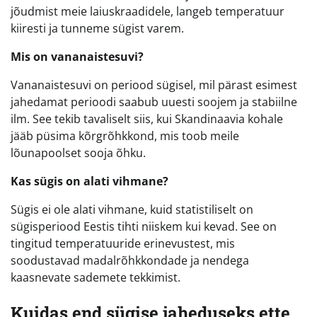
jõudmist meie laiuskraadidele, langeb temperatuur
kiiresti ja tunneme sügist varem.
Mis on vananaistesuvi?
Vananaistesuvi on periood sügisel, mil pärast esimest
jahedamat perioodi saabub uuesti soojem ja stabiilne
ilm. See tekib tavaliselt siis, kui Skandinaavia kohale
jääb püsima kõrgrõhkkond, mis toob meile
lõunapoolset sooja õhku.
Kas sügis on alati vihmane?
Sügis ei ole alati vihmane, kuid statistiliselt on
sügisperiood Eestis tihti niiskem kui kevad. See on
tingitud temperatuuride erinevustest, mis
soodustavad madalrõhkkondade ja nendega
kaasnevate sademete tekkimist.
Kuidas end sügise jaheduseks ette