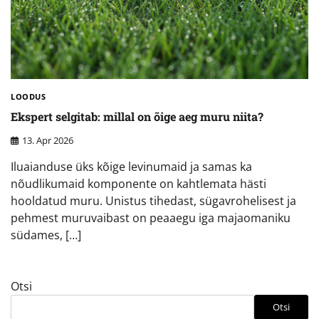
LOODUS
Ekspert selgitab: millal on õige aeg muru niita?
13. Apr 2026
Iluaianduse üks kõige levinumaid ja samas ka
nõudlikumaid komponente on kahtlemata hästi
hooldatud muru. Unistus tihedast, sügavrohelisest ja
pehmest muruvaibast on peaaegu iga majaomaniku
südames, […]
Otsi
Otsi