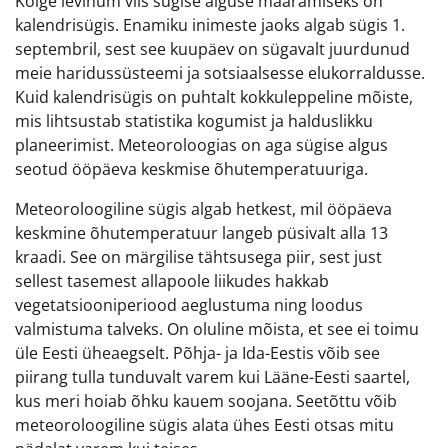
Kõige levinum viis sügise alguse määramiseks on
kalendrisügis. Enamiku inimeste jaoks algab sügis 1.
septembril, sest see kuupäev on sügavalt juurdunud
meie haridussüsteemi ja sotsiaalsesse elukorraldusse.
Kuid kalendrisügis on puhtalt kokkuleppeline mõiste,
mis lihtsustab statistika kogumist ja halduslikku
planeerimist. Meteoroloogias on aga sügise algus
seotud ööpäeva keskmise õhutemperatuuriga.
Meteoroloogiline sügis algab hetkest, mil ööpäeva
keskmine õhutemperatuur langeb püsivalt alla 13
kraadi. See on märgilise tähtsusega piir, sest just
sellest tasemest allapoole liikudes hakkab
vegetatsiooniperiood aeglustuma ning loodus
valmistuma talveks. On oluline mõista, et see ei toimu
üle Eesti üheaegselt. Põhja- ja Ida-Eestis võib see
piirang tulla tunduvalt varem kui Lääne-Eesti saartel,
kus meri hoiab õhku kauem soojana. Seetõttu võib
meteoroloogiline sügis alata ühes Eesti otsas mitu