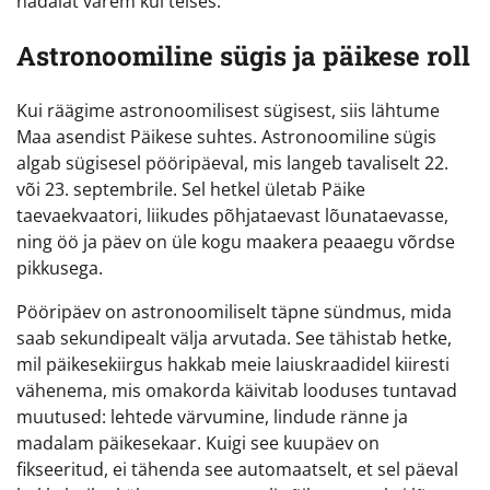
nädalat varem kui teises.
Astronoomiline sügis ja päikese roll
Kui räägime astronoomilisest sügisest, siis lähtume
Maa asendist Päikese suhtes. Astronoomiline sügis
algab sügisesel pööripäeval, mis langeb tavaliselt 22.
või 23. septembrile. Sel hetkel ületab Päike
taevaekvaatori, liikudes põhjataevast lõunataevasse,
ning öö ja päev on üle kogu maakera peaaegu võrdse
pikkusega.
Pööripäev on astronoomiliselt täpne sündmus, mida
saab sekundipealt välja arvutada. See tähistab hetke,
mil päikesekiirgus hakkab meie laiuskraadidel kiiresti
vähenema, mis omakorda käivitab looduses tuntavad
muutused: lehtede värvumine, lindude ränne ja
madalam päikesekaar. Kuigi see kuupäev on
fikseeritud, ei tähenda see automaatselt, et sel päeval