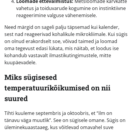
Loomade ettevalmistus:
Metsloomade karvkatte
vahetus ja toiduvarude kogumine on instinktiivne
reageerimine valguse vähenemisele.
Need märgid on sageli palju täpsemad kui kalender,
sest nad reageerivad kohalikule mikrokliimale. Kui sügis
on olnud erakordselt soe, võivad taimed ja loomad
oma tegevust edasi lükata, mis näitab, et loodus ise
kohandub vastavalt ilmastikutingimustele, mitte
kuupäevadele.
Miks sügisesed
temperatuurikõikumised on nii
suured
Tihti kuuleme septembris ja oktoobris, et “ilm on
tänavu väga muutlik”. See on sügisele omane. Sügis on
üleminekuaastaaeg, kus võitlevad omavahel suve