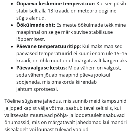
Ööpäeva keskmine temperatuur:
Kui see püsib
stabiilselt alla 13 kraadi, on meteoroloogiline
sügis alanud.
Öökülmade oht:
Esimeste öökülmade tekkimine
maapinnal on selge märk suvise stabiilsuse
lõppemisest.
Päevane temperatuuritipp:
Kui maksimaalsed
päevased temperatuurid ei küüni enam üle 15–16
kraadi, on õhk muutunud märgatavalt kargemaks.
Päevavalguse kestus:
Mida vähem on valgust,
seda vähem jõuab maapind päeva jooksul
soojeneda, mis omakorda kiirendab
jahtumisprotsessi.
Tõeline sügisene jahedus, mis sunnib meid kampsunid
ja joped kapist välja võtma, saabub tavaliselt siis, kui
valitsevaks muutuvad põhja- ja loodetuulelt saabuvad
õhumassid, mis on märgatavalt jahedamad kui mandri
sisealadelt või lõunast tulevad voolud.