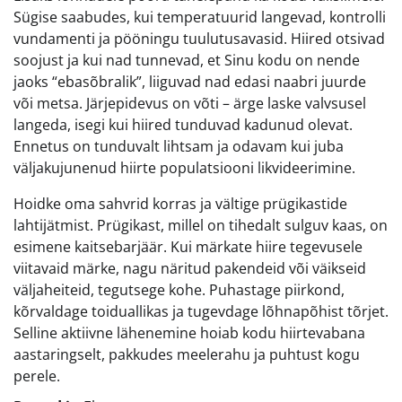
Sügise saabudes, kui temperatuurid langevad, kontrolli
vundamenti ja pööningu tuulutusavasid. Hiired otsivad
soojust ja kui nad tunnevad, et Sinu kodu on nende
jaoks “ebasõbralik”, liiguvad nad edasi naabri juurde
või metsa. Järjepidevus on võti – ärge laske valvsusel
langeda, isegi kui hiired tunduvad kadunud olevat.
Ennetus on tunduvalt lihtsam ja odavam kui juba
väljakujunenud hiirte populatsiooni likvideerimine.
Hoidke oma sahvrid korras ja vältige prügikastide
lahtijätmist. Prügikast, millel on tihedalt sulguv kaas, on
esimene kaitsebarjäär. Kui märkate hiire tegevusele
viitavaid märke, nagu näritud pakendeid või väikseid
väljaheiteid, tegutsege kohe. Puhastage piirkond,
kõrvaldage toiduallikas ja tugevdage lõhnapõhist tõrjet.
Selline aktiivne lähenemine hoiab kodu hiirtevabana
aastaringselt, pakkudes meelerahu ja puhtust kogu
perele.