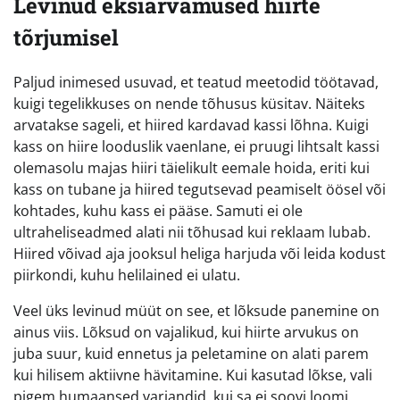
Levinud eksiarvamused hiirte
tõrjumisel
Paljud inimesed usuvad, et teatud meetodid töötavad,
kuigi tegelikkuses on nende tõhusus küsitav. Näiteks
arvatakse sageli, et hiired kardavad kassi lõhna. Kuigi
kass on hiire looduslik vaenlane, ei pruugi lihtsalt kassi
olemasolu majas hiiri täielikult eemale hoida, eriti kui
kass on tubane ja hiired tegutsevad peamiselt öösel või
kohtades, kuhu kass ei pääse. Samuti ei ole
ultraheliseadmed alati nii tõhusad kui reklaam lubab.
Hiired võivad aja jooksul heliga harjuda või leida kodust
piirkondi, kuhu helilained ei ulatu.
Veel üks levinud müüt on see, et lõksude panemine on
ainus viis. Lõksud on vajalikud, kui hiirte arvukus on
juba suur, kuid ennetus ja peletamine on alati parem
kui hilisem aktiivne hävitamine. Kui kasutad lõkse, vali
pigem humaansed variandid, kui sa ei soovi loomi