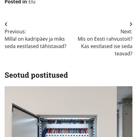
Posted in
Elu
Navigeerimine
Previous:
Next:
Millal on kadripäev ja miks
Mis on Eesti rahvustoit?
seda eestlased tähistavad?
Kas eestlased ise seda
teavad?
Seotud postitused