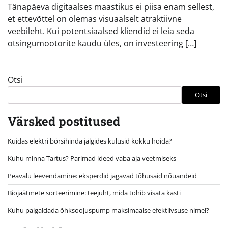
Tänapäeva digitaalses maastikus ei piisa enam sellest,
et ettevõttel on olemas visuaalselt atraktiivne
veebileht. Kui potentsiaalsed kliendid ei leia seda
otsingumootorite kaudu üles, on investeering […]
Otsi
Otsi
Värsked postitused
Kuidas elektri börsihinda jälgides kulusid kokku hoida?
Kuhu minna Tartus? Parimad ideed vaba aja veetmiseks
Peavalu leevendamine: eksperdid jagavad tõhusaid nõuandeid
Biojäätmete sorteerimine: teejuht, mida tohib visata kasti
Kuhu paigaldada õhksoojuspump maksimaalse efektiivsuse nimel?