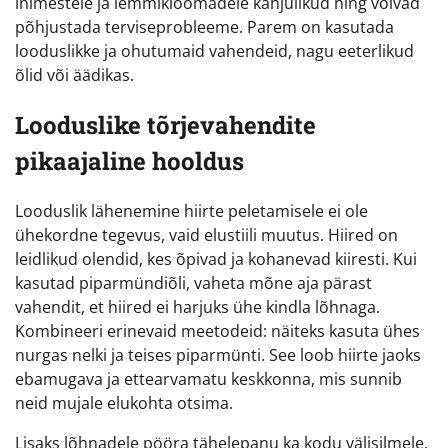
inimestele ja lemmikloomadele kahjulikud ning võivad
põhjustada terviseprobleeme. Parem on kasutada
looduslikke ja ohutumaid vahendeid, nagu eeterlikud
õlid või äädikas.
Looduslike tõrjevahendite
pikaajaline hooldus
Looduslik lähenemine hiirte peletamisele ei ole
ühekordne tegevus, vaid elustiili muutus. Hiired on
leidlikud olendid, kes õpivad ja kohanevad kiiresti. Kui
kasutad piparmündiõli, vaheta mõne aja pärast
vahendit, et hiired ei harjuks ühe kindla lõhnaga.
Kombineeri erinevaid meetodeid: näiteks kasuta ühes
nurgas nelki ja teises piparmünti. See loob hiirte jaoks
ebamugava ja ettearvamatu keskkonna, mis sunnib
neid mujale elukohta otsima.
Lisaks lõhnadele pööra tähelepanu ka kodu välisilmele.