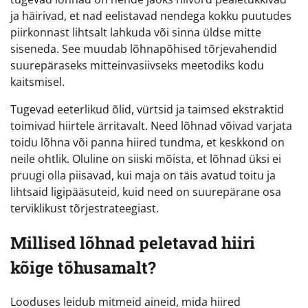
ja häirivad, et nad eelistavad nendega kokku puutudes
piirkonnast lihtsalt lahkuda või sinna üldse mitte
siseneda. See muudab lõhnapõhised tõrjevahendid
suurepäraseks mitteinvasiivseks meetodiks kodu
kaitsmisel.
Tugevad eeterlikud õlid, vürtsid ja taimsed ekstraktid
toimivad hiirtele ärritavalt. Need lõhnad võivad varjata
toidu lõhna või panna hiired tundma, et keskkond on
neile ohtlik. Oluline on siiski mõista, et lõhnad üksi ei
pruugi olla piisavad, kui maja on täis avatud toitu ja
lihtsaid ligipääsuteid, kuid need on suurepärane osa
terviklikust tõrjestrateegiast.
Millised lõhnad peletavad hiiri
kõige tõhusamalt?
Looduses leidub mitmeid aineid, mida hiired