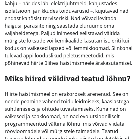
kahju – närides läbi elektrijuhtmeid, kahjustades
isolatsiooni ja rikkudes toiduvarusid –, kujutavad nad
endast ka tõsist terviseriski. Nad võivad levitada
haigusi, parasiite ning saastada eluruume oma
väljaheidetega. Paljud inimesed eelistavad vältida
mürgiste lõksude või kemikaalide kasutamist, eriti kui
kodus on väikesed lapsed või lemmikloomad. Siinkohal
tulevad appi looduslikud peletusmeetodid, mis
põhinevad hiirte ülihea haistmismeele ärakasutamisel.
Miks hiired väldivad teatud lõhnu?
Hiirte haistmismeel on erakordselt arenenud. See on
nende peamine vahend toidu leidmiseks, kaaslastega
suhtlemiseks ja ohtude tuvastamiseks. Kuna nad on
väikesed ja saakloomad, on nad evolutsiooniliselt
programmeeritud vältima lõhnu, mis võivad viidata
röövloomadele või mürgistele taimedele. Teatud
tugevad lõhnad on nende jaoks niivõrd pealetükkivad