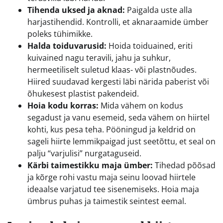
Tihenda uksed ja aknad:
Paigalda uste alla
harjastihendid. Kontrolli, et aknaraamide ümber
poleks tühimikke.
Halda toiduvarusid:
Hoida toiduained, eriti
kuivained nagu teravili, jahu ja suhkur,
hermeetiliselt suletud klaas- või plastnõudes.
Hiired suudavad kergesti läbi närida paberist või
õhukesest plastist pakendeid.
Hoia kodu korras:
Mida vähem on kodus
segadust ja vanu esemeid, seda vähem on hiirtel
kohti, kus pesa teha. Pööningud ja keldrid on
sageli hiirte lemmikpaigad just seetõttu, et seal on
palju “varjulisi” nurgataguseid.
Kärbi taimestikku maja ümber:
Tihedad põõsad
ja kõrge rohi vastu maja seinu loovad hiirtele
ideaalse varjatud tee sisenemiseks. Hoia maja
ümbrus puhas ja taimestik seintest eemal.