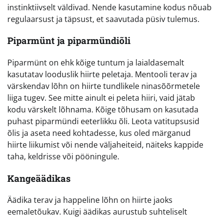
instinktiivselt väldivad. Nende kasutamine kodus nõuab
regulaarsust ja täpsust, et saavutada püsiv tulemus.
Piparmünt ja piparmündiõli
Piparmünt on ehk kõige tuntum ja laialdasemalt
kasutatav looduslik hiirte peletaja. Mentooli terav ja
värskendav lõhn on hiirte tundlikele ninasõõrmetele
liiga tugev. See mitte ainult ei peleta hiiri, vaid jätab
kodu värskelt lõhnama. Kõige tõhusam on kasutada
puhast piparmündi eeterlikku õli. Leota vatitupsusid
õlis ja aseta need kohtadesse, kus oled märganud
hiirte liikumist või nende väljaheiteid, näiteks kappide
taha, keldrisse või pööningule.
Kangeäädikas
Äädika terav ja happeline lõhn on hiirte jaoks
eemaletõukav. Kuigi äädikas aurustub suhteliselt