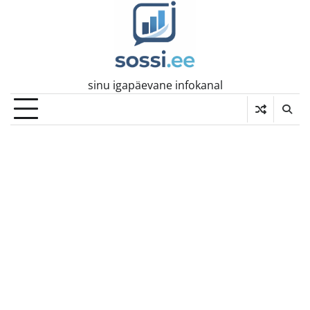
Skip
to
content
sinu igapäevane infokanal