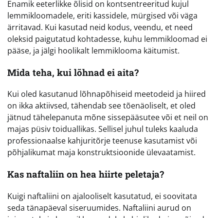
Enamik eeterlikke õlisid on kontsentreeritud kujul
lemmikloomadele, eriti kassidele, mürgised või väga
ärritavad. Kui kasutad neid kodus, veendu, et need
oleksid paigutatud kohtadesse, kuhu lemmikloomad ei
pääse, ja jälgi hoolikalt lemmiklooma käitumist.
Mida teha, kui lõhnad ei aita?
Kui oled kasutanud lõhnapõhiseid meetodeid ja hiired
on ikka aktiivsed, tähendab see tõenäoliselt, et oled
jätnud tähelepanuta mõne sissepääsutee või et neil on
majas püsiv toiduallikas. Sellisel juhul tuleks kaaluda
professionaalse kahjuritõrje teenuse kasutamist või
põhjalikumat maja konstruktsioonide ülevaatamist.
Kas naftaliin on hea hiirte peletaja?
Kuigi naftaliini on ajalooliselt kasutatud, ei soovitata
seda tänapäeval siseruumides. Naftaliini aurud on