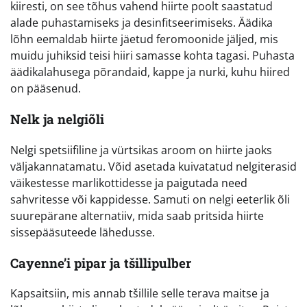
kiiresti, on see tõhus vahend hiirte poolt saastatud
alade puhastamiseks ja desinfitseerimiseks. Äädika
lõhn eemaldab hiirte jäetud feromoonide jäljed, mis
muidu juhiksid teisi hiiri samasse kohta tagasi. Puhasta
äädikalahusega põrandaid, kappe ja nurki, kuhu hiired
on pääsenud.
Nelk ja nelgiõli
Nelgi spetsiifiline ja vürtsikas aroom on hiirte jaoks
väljakannatamatu. Võid asetada kuivatatud nelgiterasid
väikestesse marlikottidesse ja paigutada need
sahvritesse või kappidesse. Samuti on nelgi eeterlik õli
suurepärane alternatiiv, mida saab pritsida hiirte
sissepääsuteede lähedusse.
Cayenne’i pipar ja tšillipulber
Kapsaitsiin, mis annab tšillile selle terava maitse ja