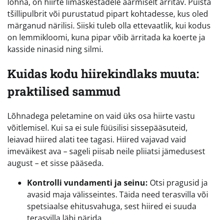
lõhna, on hiirte limaskestadele äärmiselt ärritav. Puista
tšillipulbrit või purustatud pipart kohtadesse, kus oled
märganud närilisi. Siiski tuleb olla ettevaatlik, kui kodus
on lemmikloomi, kuna pipar võib ärritada ka koerte ja
kasside ninasid ning silmi.
Kuidas kodu hiirekindlaks muuta:
praktilised sammud
Lõhnadega peletamine on vaid üks osa hiirte vastu
võitlemisel. Kui sa ei sule füüsilisi sissepääsuteid,
leiavad hiired alati tee tagasi. Hiired vajavad vaid
imeväikest ava – sageli piisab neile pliiatsi jämedusest
august – et sisse pääseda.
Kontrolli vundamenti ja seinu:
Otsi pragusid ja
avasid maja välisseintes. Täida need terasvilla või
spetsiaalse ehitusvahuga, sest hiired ei suuda
terasvilla läbi närida.