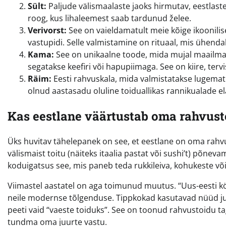
Sült:
Paljude välismaalaste jaoks hirmutav, eestlast
roog, kus lihaleemest saab tardunud želee.
Verivorst:
See on vaieldamatult meie kõige ikoonilisem
vastupidi. Selle valmistamine on rituaal, mis ühenda
Kama:
See on unikaalne toode, mida mujal maailmas 
segatakse keefiri või hapupiimaga. See on kiire, terv
Räim:
Eesti rahvuskala, mida valmistatakse lugematul 
olnud aastasadu oluline toiduallikas rannikualade el
Kas eestlane väärtustab oma rahvust
Üks huvitav tähelepanek on see, et eestlane on oma rahvu
välismaist toitu (näiteks itaalia pastat või sushi’t) põne
koduigatsus see, mis paneb teda rukkileiva, kohukeste võ
Viimastel aastatel on aga toimunud muutus. “Uus-eesti k
neile modernse tõlgenduse. Tippkokad kasutavad nüüd julg
peeti vaid “vaeste toiduks”. See on toonud rahvustoidu 
tundma oma juurte vastu.