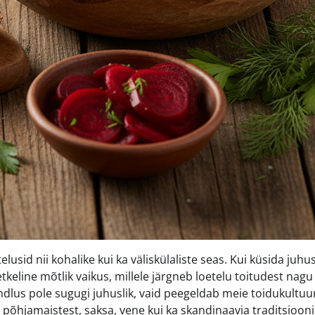
usid nii kohalike kui ka väliskülaliste seas. Kui küsida juhus
tkeline mõtlik vaikus, millele järgneb loetelu toitudest nagu
indlus pole sugugi juhuslik, vaid peegeldab meie toidukultuu
 põhjamaistest, saksa, vene kui ka skandinaavia traditsiooni