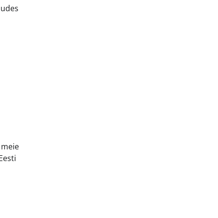
dudes
 meie
Eesti