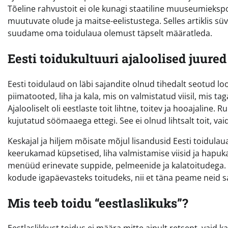
Tõeline rahvustoit ei ole kunagi staatiline muuseumieksp
muutuvate olude ja maitse-eelistustega. Selles artiklis sü
suudame oma toidulaua olemust täpselt määratleda.
Eesti toidukultuuri ajaloolised juured
Eesti toidulaud on läbi sajandite olnud tihedalt seotud lo
piimatooted, liha ja kala, mis on valmistatud viisil, mis t
Ajalooliselt oli eestlaste toit lihtne, toitev ja hooajaline. 
kujutatud söömaaega ettegi. See ei olnud lihtsalt toit, vai
Keskajal ja hiljem mõisate mõjul lisandusid Eesti toidula
keerukamad küpsetised, liha valmistamise viisid ja hapu
menüüd erinevate suppide, pelmeenide ja kalatoitudega.
kodude igapäevasteks toitudeks, nii et täna peame neid sa
Mis teeb toidu “eestlaslikuks”?