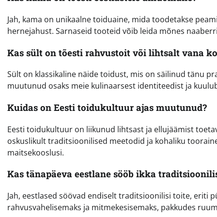
Jah, kama on unikaalne toiduaine, mida toodetakse peamisel
hernejahust. Sarnaseid tooteid võib leida mõnes naaberrii
Kas sült on tõesti rahvustoit või lihtsalt vana
Sült on klassikaline näide toidust, mis on säilinud tänu pra
muutunud osaks meie kulinaarsest identiteedist ja kuulu
Kuidas on Eesti toidukultuur ajas muutunud?
Eesti toidukultuur on liikunud lihtsast ja ellujäämist t
oskuslikult traditsioonilised meetodid ja kohaliku toora
maitsekooslusi.
Kas tänapäeva eestlane sööb ikka traditsioonilis
Jah, eestlased söövad endiselt traditsioonilisi toite, er
rahvusvahelisemaks ja mitmekesisemaks, pakkudes ruumi n