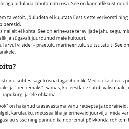
ele aga pidulaua lahutamatu osa. See on kannatlikkust nõud
 talvetoit. Jõuludeta ei kujutata Eestis ette verivorsti ning
b peresid.
naljalt ei kohta. See on erinevate teraviljade jahu segu, mi
islik ja sügavalt juurdunud meie kultuuri.
arvul viisidel – praetult, marineeritult, suitsutatult. See o
anikele.
oitu?
stoidu suhtes sageli üsna tagasihoidlik. Meil on kalduvus p
vamaks ja “peenemaks”. Samas, kui eestlane satub välismaale, 
i hapukurgi järele õhkama.
öök” on hakanud taasavastama vanu retsepte ja tooraineid,
elt karulauku, metssea liha ja erinevaid juurvilju, mida v
tagasi au sisse ning pannud ka nooremat põlvkonda rohkem 