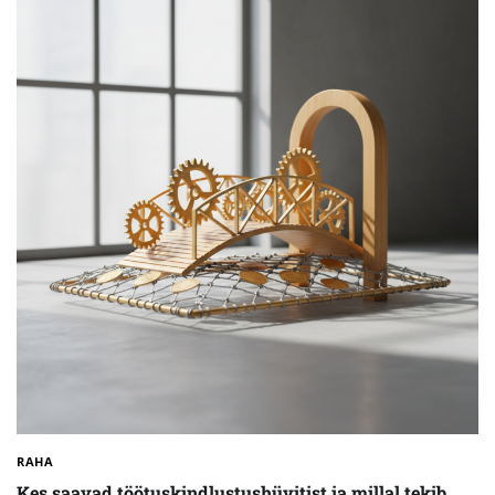
RAHA
Kes saavad töötuskindlustushüvitist ja millal tekib