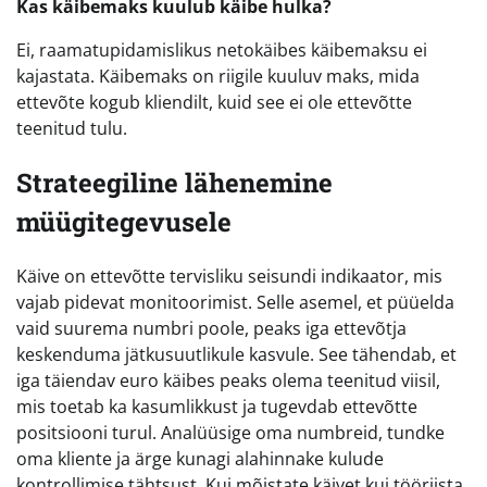
Kas käibemaks kuulub käibe hulka?
Ei, raamatupidamislikus netokäibes käibemaksu ei
kajastata. Käibemaks on riigile kuuluv maks, mida
ettevõte kogub kliendilt, kuid see ei ole ettevõtte
teenitud tulu.
Strateegiline lähenemine
müügitegevusele
Käive on ettevõtte tervisliku seisundi indikaator, mis
vajab pidevat monitoorimist. Selle asemel, et püüelda
vaid suurema numbri poole, peaks iga ettevõtja
keskenduma jätkusuutlikule kasvule. See tähendab, et
iga täiendav euro käibes peaks olema teenitud viisil,
mis toetab ka kasumlikkust ja tugevdab ettevõtte
positsiooni turul. Analüüsige oma numbreid, tundke
oma kliente ja ärge kunagi alahinnake kulude
kontrollimise tähtsust. Kui mõistate käivet kui tööriista,