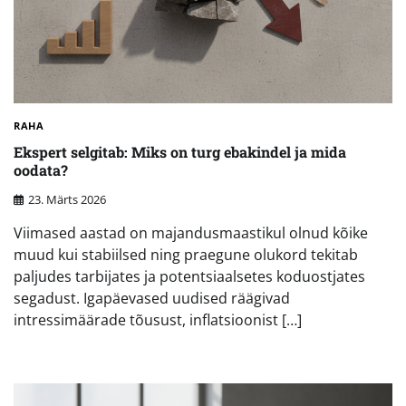
RAHA
Ekspert selgitab: Miks on turg ebakindel ja mida
oodata?
23. Märts 2026
Viimased aastad on majandusmaastikul olnud kõike
muud kui stabiilsed ning praegune olukord tekitab
paljudes tarbijates ja potentsiaalsetes koduostjates
segadust. Igapäevased uudised räägivad
intressimäärade tõusust, inflatsioonist […]