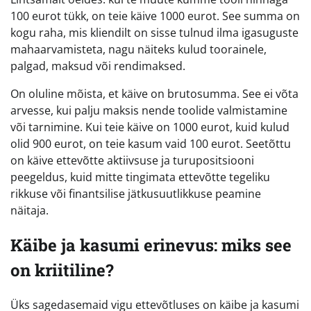
100 eurot tükk, on teie käive 1000 eurot. See summa on
kogu raha, mis kliendilt on sisse tulnud ilma igasuguste
mahaarvamisteta, nagu näiteks kulud toorainele,
palgad, maksud või rendimaksed.
On oluline mõista, et käive on brutosumma. See ei võta
arvesse, kui palju maksis nende toolide valmistamine
või tarnimine. Kui teie käive on 1000 eurot, kuid kulud
olid 900 eurot, on teie kasum vaid 100 eurot. Seetõttu
on käive ettevõtte aktiivsuse ja turupositsiooni
peegeldus, kuid mitte tingimata ettevõtte tegeliku
rikkuse või finantsilise jätkusuutlikkuse peamine
näitaja.
Käibe ja kasumi erinevus: miks see
on kriitiline?
Üks sagedasemaid vigu ettevõtluses on käibe ja kasumi