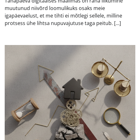
Tänapäeva digitaalses maailmas on raha liikumine
muutunud niivõrd loomulikuks osaks meie
igapäevaelust, et me tihti ei mõtlegi sellele, milline
protsess ühe lihtsa nupuvajutuse taga peitub. […]