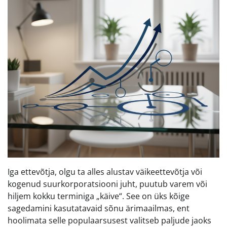
Iga ettevõtja, olgu ta alles alustav väikeettevõtja või
kogenud suurkorporatsiooni juht, puutub varem või
hiljem kokku terminiga „käive“. See on üks kõige
sagedamini kasutatavaid sõnu ärimaailmas, ent
hoolimata selle populaarsusest valitseb paljude jaoks