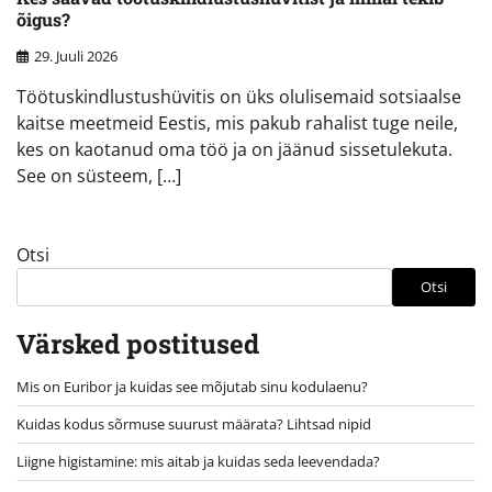
õigus?
29. Juuli 2026
Töötuskindlustushüvitis on üks olulisemaid sotsiaalse
kaitse meetmeid Eestis, mis pakub rahalist tuge neile,
kes on kaotanud oma töö ja on jäänud sissetulekuta.
See on süsteem, […]
Otsi
Otsi
Värsked postitused
Mis on Euribor ja kuidas see mõjutab sinu kodulaenu?
Kuidas kodus sõrmuse suurust määrata? Lihtsad nipid
Liigne higistamine: mis aitab ja kuidas seda leevendada?