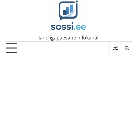
Skip
to
content
sinu igapäevane infokanal