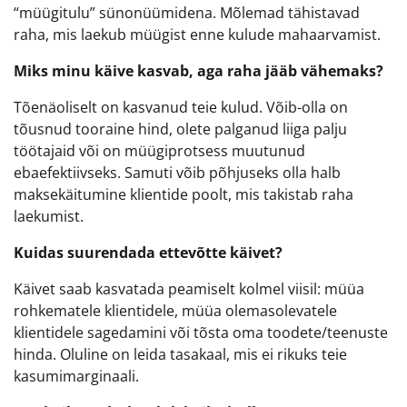
“müügitulu” sünonüümidena. Mõlemad tähistavad
raha, mis laekub müügist enne kulude mahaarvamist.
Miks minu käive kasvab, aga raha jääb vähemaks?
Tõenäoliselt on kasvanud teie kulud. Võib-olla on
tõusnud tooraine hind, olete palganud liiga palju
töötajaid või on müügiprotsess muutunud
ebaefektiivseks. Samuti võib põhjuseks olla halb
maksekäitumine klientide poolt, mis takistab raha
laekumist.
Kuidas suurendada ettevõtte käivet?
Käivet saab kasvatada peamiselt kolmel viisil: müüa
rohkematele klientidele, müüa olemasolevatele
klientidele sagedamini või tõsta oma toodete/teenuste
hinda. Oluline on leida tasakaal, mis ei rikuks teie
kasumimarginaali.