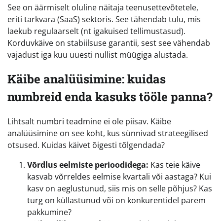
See on äärmiselt oluline näitaja teenusettevõtetele,
eriti tarkvara (SaaS) sektoris. See tähendab tulu, mis
laekub regulaarselt (nt igakuised tellimustasud).
Korduvkäive on stabiilsuse garantii, sest see vähendab
vajadust iga kuu uuesti nullist müügiga alustada.
Käibe analüüsimine: kuidas
numbreid enda kasuks tööle panna?
Lihtsalt numbri teadmine ei ole piisav. Käibe
analüüsimine on see koht, kus sünnivad strateegilised
otsused. Kuidas käivet õigesti tõlgendada?
Võrdlus eelmiste perioodidega:
Kas teie käive
kasvab võrreldes eelmise kvartali või aastaga? Kui
kasv on aeglustunud, siis mis on selle põhjus? Kas
turg on küllastunud või on konkurentidel parem
pakkumine?