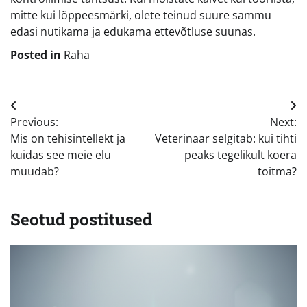
mitte kui lõppeesmärki, olete teinud suure sammu
edasi nutikama ja edukama ettevõtluse suunas.
Posted in
Raha
Navigeerimine
Previous:
Next:
Mis on tehisintellekt ja
Veterinaar selgitab: kui tihti
kuidas see meie elu
peaks tegelikult koera
muudab?
toitma?
Seotud postitused