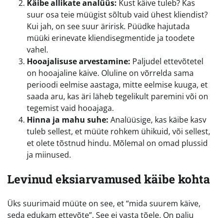
Käibe allikate analüüs:
Kust käive tuleb? Kas
suur osa teie müügist sõltub vaid ühest kliendist?
Kui jah, on see suur äririsk. Püüdke hajutada
müüki erinevate kliendisegmentide ja toodete
vahel.
Hooajalisuse arvestamine:
Paljudel ettevõtetel
on hooajaline käive. Oluline on võrrelda sama
perioodi eelmise aastaga, mitte eelmise kuuga, et
saada aru, kas äri läheb tegelikult paremini või on
tegemist vaid hooajaga.
Hinna ja mahu suhe:
Analüüsige, kas käibe kasv
tuleb sellest, et müüte rohkem ühikuid, või sellest,
et olete tõstnud hindu. Mõlemal on omad plussid
ja miinused.
Levinud eksiarvamused käibe kohta
Üks suurimaid müüte on see, et “mida suurem käive,
seda edukam ettevõte”. See ei vasta tõele. On palju