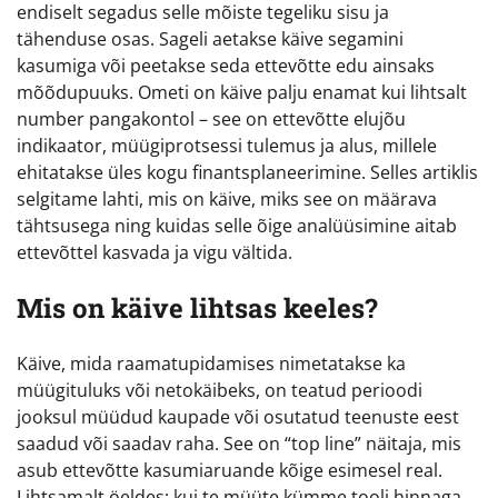
endiselt segadus selle mõiste tegeliku sisu ja
tähenduse osas. Sageli aetakse käive segamini
kasumiga või peetakse seda ettevõtte edu ainsaks
mõõdupuuks. Ometi on käive palju enamat kui lihtsalt
number pangakontol – see on ettevõtte elujõu
indikaator, müügiprotsessi tulemus ja alus, millele
ehitatakse üles kogu finantsplaneerimine. Selles artiklis
selgitame lahti, mis on käive, miks see on määrava
tähtsusega ning kuidas selle õige analüüsimine aitab
ettevõttel kasvada ja vigu vältida.
Mis on käive lihtsas keeles?
Käive, mida raamatupidamises nimetatakse ka
müügituluks või netokäibeks, on teatud perioodi
jooksul müüdud kaupade või osutatud teenuste eest
saadud või saadav raha. See on “top line” näitaja, mis
asub ettevõtte kasumiaruande kõige esimesel real.
Lihtsamalt öeldes: kui te müüte kümme tooli hinnaga