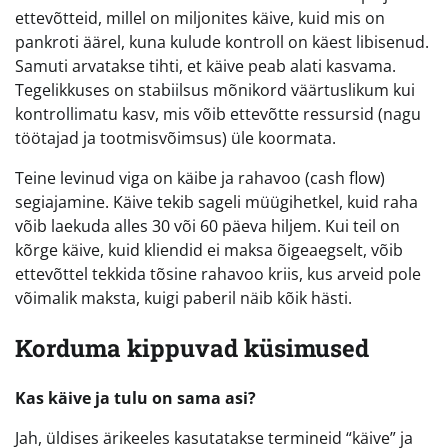
ettevõtteid, millel on miljonites käive, kuid mis on
pankroti äärel, kuna kulude kontroll on käest libisenud.
Samuti arvatakse tihti, et käive peab alati kasvama.
Tegelikkuses on stabiilsus mõnikord väärtuslikum kui
kontrollimatu kasv, mis võib ettevõtte ressursid (nagu
töötajad ja tootmisvõimsus) üle koormata.
Teine levinud viga on käibe ja rahavoo (cash flow)
segiajamine. Käive tekib sageli müügihetkel, kuid raha
võib laekuda alles 30 või 60 päeva hiljem. Kui teil on
kõrge käive, kuid kliendid ei maksa õigeaegselt, võib
ettevõttel tekkida tõsine rahavoo kriis, kus arveid pole
võimalik maksta, kuigi paberil näib kõik hästi.
Korduma kippuvad küsimused
Kas käive ja tulu on sama asi?
Jah, üldises ärikeeles kasutatakse termineid “käive” ja