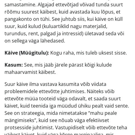
samastamine. Algajad ettevõtjad võivad tunda suurt
rõõmu suurest käibest, kuid avastada kuu lõpus, et
pangakonto on tühi. See juhtub siis, kui käive on küll
suur, kuid kulud (kuluartiklid nagu materjalid,
turundus, rent, palgad ja intressid) ületavad seda või
on sellega väga lähedased.
Käive (Müügitulu):
Kogu raha, mis tuleb uksest sisse.
Kasum:
See, mis jääb järele pärast kõigi kulude
mahaarvamist käibest.
Suur käive ilma vastava kasumita võib viidata
probleemidele ettevõtte juhtimises. Näiteks võib
ettevõte müüa tooteid väga odavalt, et saada suurt
käivet, kuid teenida iga müüdud ühiku pealt vaid sente.
See on strateegia, mida nimetatakse “mahu peale
mängimiseks”, kuid see nõuab väga efektiivset
protsesside juhtimist. Vastupidiselt võib ettevõte teha
väikest käivet, kuid väga kõrge marginaaliga, mis