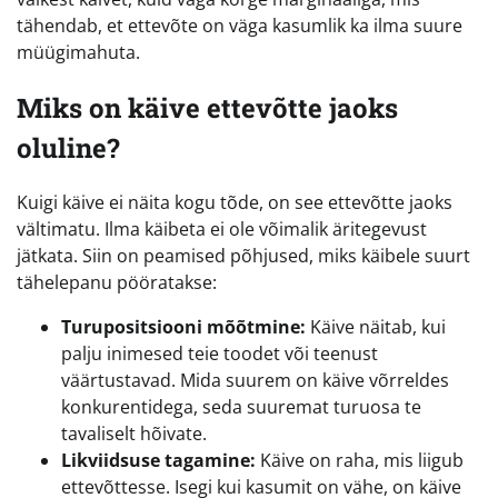
tähendab, et ettevõte on väga kasumlik ka ilma suure
müügimahuta.
Miks on käive ettevõtte jaoks
oluline?
Kuigi käive ei näita kogu tõde, on see ettevõtte jaoks
vältimatu. Ilma käibeta ei ole võimalik äritegevust
jätkata. Siin on peamised põhjused, miks käibele suurt
tähelepanu pööratakse:
Turupositsiooni mõõtmine:
Käive näitab, kui
palju inimesed teie toodet või teenust
väärtustavad. Mida suurem on käive võrreldes
konkurentidega, seda suuremat turuosa te
tavaliselt hõivate.
Likviidsuse tagamine:
Käive on raha, mis liigub
ettevõttesse. Isegi kui kasumit on vähe, on käive