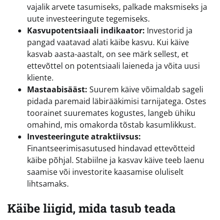
vajalik arvete tasumiseks, palkade maksmiseks ja
uute investeeringute tegemiseks.
Kasvupotentsiaali indikaator:
Investorid ja
pangad vaatavad alati käibe kasvu. Kui käive
kasvab aasta-aastalt, on see märk sellest, et
ettevõttel on potentsiaali laieneda ja võita uusi
kliente.
Mastaabisääst:
Suurem käive võimaldab sageli
pidada paremaid läbirääkimisi tarnijatega. Ostes
toorainet suuremates kogustes, langeb ühiku
omahind, mis omakorda tõstab kasumlikkust.
Investeeringute atraktiivsus:
Finantseerimisasutused hindavad ettevõtteid
käibe põhjal. Stabiilne ja kasvav käive teeb laenu
saamise või investorite kaasamise oluliselt
lihtsamaks.
Käibe liigid, mida tasub teada