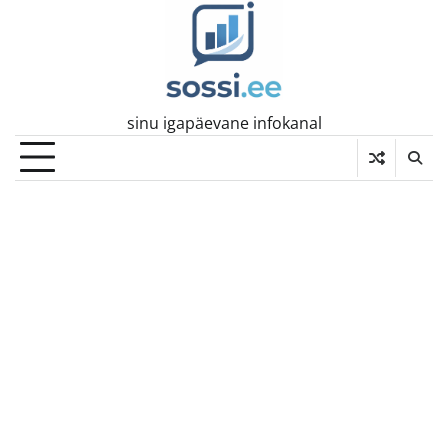
Skip
to
content
sinu igapäevane infokanal