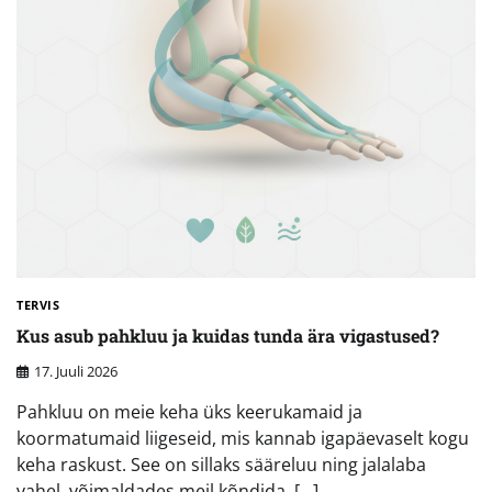
TERVIS
Kus asub pahkluu ja kuidas tunda ära vigastused?
17. Juuli 2026
Pahkluu on meie keha üks keerukamaid ja
koormatumaid liigeseid, mis kannab igapäevaselt kogu
keha raskust. See on sillaks sääreluu ning jalalaba
vahel, võimaldades meil kõndida, […]