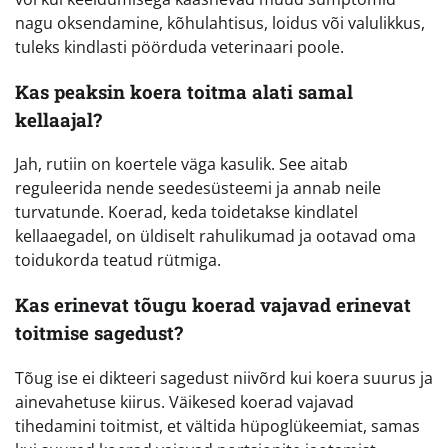
nagu oksendamine, kõhulahtisus, loidus või valulikkus,
tuleks kindlasti pöörduda veterinaari poole.
Kas peaksin koera toitma alati samal
kellaajal?
Jah, rutiin on koertele väga kasulik. See aitab
reguleerida nende seedesüsteemi ja annab neile
turvatunde. Koerad, keda toidetakse kindlatel
kellaaegadel, on üldiselt rahulikumad ja ootavad oma
toidukorda teatud rütmiga.
Kas erinevat tõugu koerad vajavad erinevat
toitmise sagedust?
Tõug ise ei dikteeri sagedust niivõrd kui koera suurus ja
ainevahetuse kiirus. Väikesed koerad vajavad
tihedamini toitmist, et vältida hüpoglükeemiat, samas