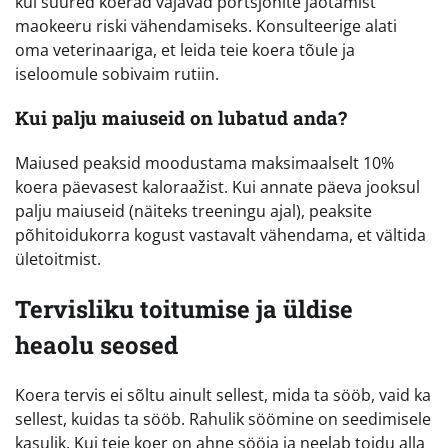
kui suured koerad vajavad portsjonite jaotamist
maokeeru riski vähendamiseks. Konsulteerige alati
oma veterinaariga, et leida teie koera tõule ja
iseloomule sobivaim rutiin.
Kui palju maiuseid on lubatud anda?
Maiused peaksid moodustama maksimaalselt 10%
koera päevasest kaloraažist. Kui annate päeva jooksul
palju maiuseid (näiteks treeningu ajal), peaksite
põhitoidukorra kogust vastavalt vähendama, et vältida
ületoitmist.
Tervisliku toitumise ja üldise
heaolu seosed
Koera tervis ei sõltu ainult sellest, mida ta sööb, vaid ka
sellest, kuidas ta sööb. Rahulik söömine on seedimisele
kasulik. Kui teie koer on ahne sööja ja neelab toidu alla