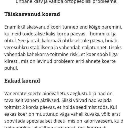
ühtlane kasv ja vältida ortopeedilisi probleeme.
Täiskasvanud koerad
Enamik täiskasvanud koeri tunneb end kõige paremini,
kui neid toidetakse kaks korda päevas – hommikul ja
õhtul. See jaotab kaloraaži ühtlaselt üle päeva, hoiab
veresuhkru stabiilsena ja vähendab näljatunnet. Lisaks
vähendab kahekorra-toitmine riski, et koer sööb liiga
kiiresti, mis on levinud probleem eriti ahnete koerte
puhul.
Eakad koerad
Vanemate koerte ainevahetus aeglustub ja nad on
tavaliselt vähem aktiivsed. Siiski võivad nad vajada
toitmist 2 korda päevas, et hoida seedimist töös. Kui
eakas koer on muutunud väga väheliikuvaks, võib arst
soovitada spetsiaalset dieeti, mis on kalorivaesem, kuid
toitainerikas, et vältida rasvumist, mis koormab