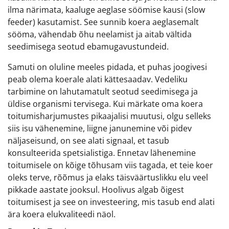
ilma närimata, kaaluge aeglase söömise kausi (slow
feeder) kasutamist. See sunnib koera aeglasemalt
sööma, vähendab õhu neelamist ja aitab vältida
seedimisega seotud ebamugavustundeid.
Samuti on oluline meeles pidada, et puhas joogivesi
peab olema koerale alati kättesaadav. Vedeliku
tarbimine on lahutamatult seotud seedimisega ja
üldise organismi tervisega. Kui märkate oma koera
toitumisharjumustes pikaajalisi muutusi, olgu selleks
siis isu vähenemine, liigne janunemine või pidev
näljaseisund, on see alati signaal, et tasub
konsulteerida spetsialistiga. Ennetav lähenemine
toitumisele on kõige tõhusam viis tagada, et teie koer
oleks terve, rõõmus ja elaks täisväärtuslikku elu veel
pikkade aastate jooksul. Hoolivus algab õigest
toitumisest ja see on investeering, mis tasub end alati
ära koera elukvaliteedi näol.