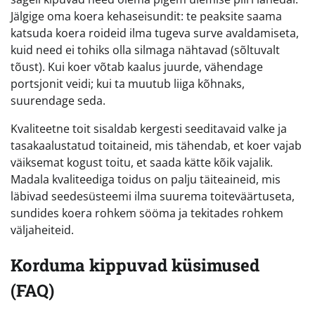
Jälgige oma koera kehaseisundit: te peaksite saama
katsuda koera roideid ilma tugeva surve avaldamiseta,
kuid need ei tohiks olla silmaga nähtavad (sõltuvalt
tõust). Kui koer võtab kaalus juurde, vähendage
portsjonit veidi; kui ta muutub liiga kõhnaks,
suurendage seda.
Kvaliteetne toit sisaldab kergesti seeditavaid valke ja
tasakaalustatud toitaineid, mis tähendab, et koer vajab
väiksemat kogust toitu, et saada kätte kõik vajalik.
Madala kvaliteediga toidus on palju täiteaineid, mis
läbivad seedesüsteemi ilma suurema toiteväärtuseta,
sundides koera rohkem sööma ja tekitades rohkem
väljaheiteid.
Korduma kippuvad küsimused
(FAQ)