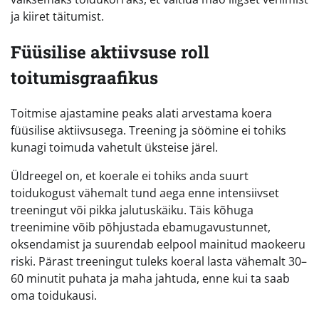
ja kiiret täitumist.
Füüsilise aktiivsuse roll
toitumisgraafikus
Toitmise ajastamine peaks alati arvestama koera
füüsilise aktiivsusega. Treening ja söömine ei tohiks
kunagi toimuda vahetult üksteise järel.
Üldreegel on, et koerale ei tohiks anda suurt
toidukogust vähemalt tund aega enne intensiivset
treeningut või pikka jalutuskäiku. Täis kõhuga
treenimine võib põhjustada ebamugavustunnet,
oksendamist ja suurendab eelpool mainitud maokeeru
riski. Pärast treeningut tuleks koeral lasta vähemalt 30–
60 minutit puhata ja maha jahtuda, enne kui ta saab
oma toidukausi.