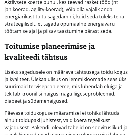
Aktiivsete koerte puhul, kes teevad rasket tööd (nt
jahikoerad, agility-koerad), võib olla vajalik anda
energiarikast toitu sagedamini, kuid seda tuleks teha
strateegiliselt, et tagada optimaalne energiavaru
töötamise ajal ja piisav taastumine pärast seda.
Toitumise planeerimise ja
kvaliteedi tähtsus
Lisaks sagedusele on määrava tähtsusega toidu kogus
ja kvaliteet. Ülekaalulisus on lemmikloomade seas üks
suurimaid terviseprobleeme, mis lühendab eluiga ja
tekitab kroonilisi haigusi nagu liigeseprobleemid,
diabeet ja südamehaigused.
Päevase toidukoguse määramisel ei tohiks lähtuda
ainult toidupaki juhistest, vaid koera tegelikust
vajadusest. Pakendil olevad tabelid on soovituslikud ja
sageli kipuvad need olema pigem ülemise piiri lähedal.