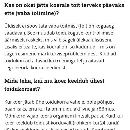
Kas on okei jätta koerale toit terveks päevaks
ette (vaba toitmine)?
Üldiselt ei soovitata vaba toitmist (toit on koguaeg
saadaval). See muudab toidukoguse kontrollimise
äärmiselt raskeks, mis viib sageli ülekaalulisuseni.
Lisaks ei tea te, kas koeral on isu kadunud – mis on
sageli esimene märk terviseprobleemidest. Kindlad
toidukorrad aitavad ka treeningutel ja aitavad
reguleerida koera seedimist.
Mida teha, kui mu koer keeldub ühest
toidukorrast?
Kui koer jätab ühe toidukorra vahele, pole põhjust
paanikaks, eriti kui ta on muidu aktiivne ja rõõmus.
Mõnikord vajab koera organism lihtsalt pausi. Kuid kui
koer keeldub toidust korduvalt (rohkem kui 24 tundi)
või kui keeldumisega kaasnevad muud sümptomid