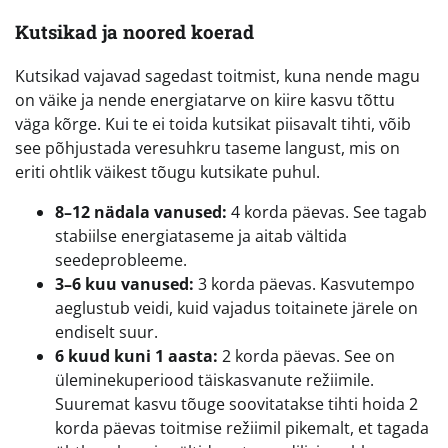
Kutsikad ja noored koerad
Kutsikad vajavad sagedast toitmist, kuna nende magu
on väike ja nende energiatarve on kiire kasvu tõttu
väga kõrge. Kui te ei toida kutsikat piisavalt tihti, võib
see põhjustada veresuhkru taseme langust, mis on
eriti ohtlik väikest tõugu kutsikate puhul.
8–12 nädala vanused:
4 korda päevas. See tagab
stabiilse energiataseme ja aitab vältida
seedeprobleeme.
3–6 kuu vanused:
3 korda päevas. Kasvutempo
aeglustub veidi, kuid vajadus toitainete järele on
endiselt suur.
6 kuud kuni 1 aasta:
2 korda päevas. See on
üleminekuperiood täiskasvanute režiimile.
Suuremat kasvu tõuge soovitatakse tihti hoida 2
korda päevas toitmise režiimil pikemalt, et tagada