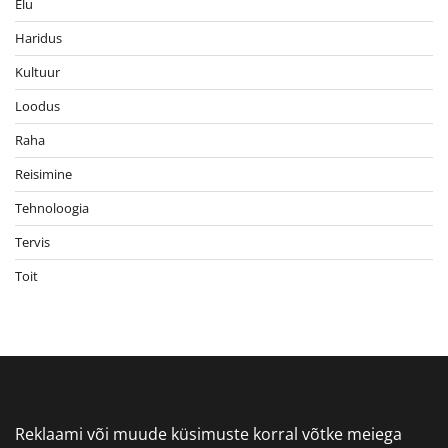
Elu
Haridus
Kultuur
Loodus
Raha
Reisimine
Tehnoloogia
Tervis
Toit
Reklaami või muude küsimuste korral võtke meiega