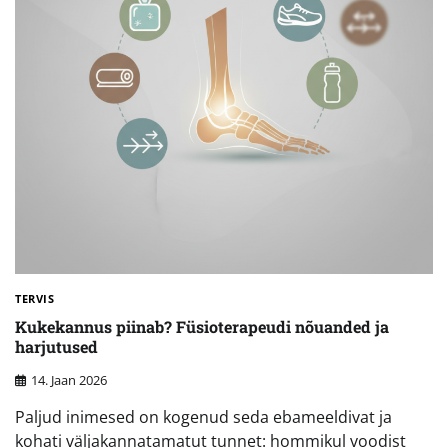
TERVIS
Kukekannus piinab? Füsioterapeudi nõuanded ja
harjutused
14. Jaan 2026
Paljud inimesed on kogenud seda ebameeldivat ja
kohati väljakannatamatut tunnet: hommikul voodist