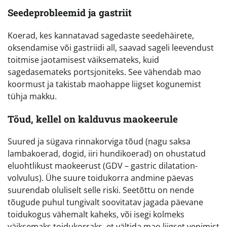
Seedeprobleemid ja gastriit
Koerad, kes kannatavad sagedaste seedehäirete,
oksendamise või gastriidi all, saavad sageli leevendust
toitmise jaotamisest väiksemateks, kuid
sagedasemateks portsjoniteks. See vähendab mao
koormust ja takistab maohappe liigset kogunemist
tühja makku.
Tõud, kellel on kalduvus maokeerule
Suured ja sügava rinnakorviga tõud (nagu saksa
lambakoerad, dogid, iiri hundikoerad) on ohustatud
eluohtlikust maokeerust (GDV – gastric dilatation-
volvulus). Ühe suure toidukorra andmine päevas
suurendab oluliselt selle riski. Seetõttu on nende
tõugude puhul tungivalt soovitatav jagada päevane
toidukogus vähemalt kaheks, või isegi kolmeks
väiksemaks toidukorraks, et vältida mao liigset venimist