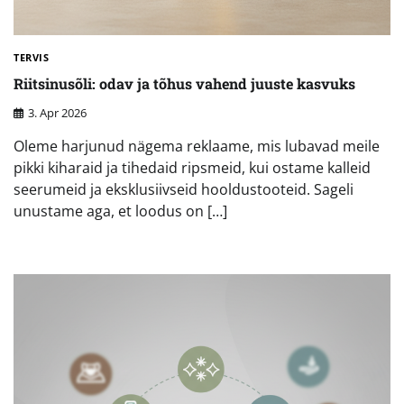
TERVIS
Riitsinusõli: odav ja tõhus vahend juuste kasvuks
3. Apr 2026
Oleme harjunud nägema reklaame, mis lubavad meile
pikki kiharaid ja tihedaid ripsmeid, kui ostame kalleid
seerumeid ja eksklusiivseid hooldustooteid. Sageli
unustame aga, et loodus on […]