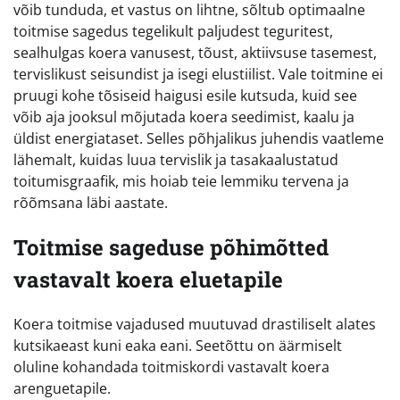
võib tunduda, et vastus on lihtne, sõltub optimaalne
toitmise sagedus tegelikult paljudest teguritest,
sealhulgas koera vanusest, tõust, aktiivsuse tasemest,
tervislikust seisundist ja isegi elustiilist. Vale toitmine ei
pruugi kohe tõsiseid haigusi esile kutsuda, kuid see
võib aja jooksul mõjutada koera seedimist, kaalu ja
üldist energiataset. Selles põhjalikus juhendis vaatleme
lähemalt, kuidas luua tervislik ja tasakaalustatud
toitumisgraafik, mis hoiab teie lemmiku tervena ja
rõõmsana läbi aastate.
Toitmise sageduse põhimõtted
vastavalt koera eluetapile
Koera toitmise vajadused muutuvad drastiliselt alates
kutsikaeast kuni eaka eani. Seetõttu on äärmiselt
oluline kohandada toitmiskordi vastavalt koera
arenguetapile.