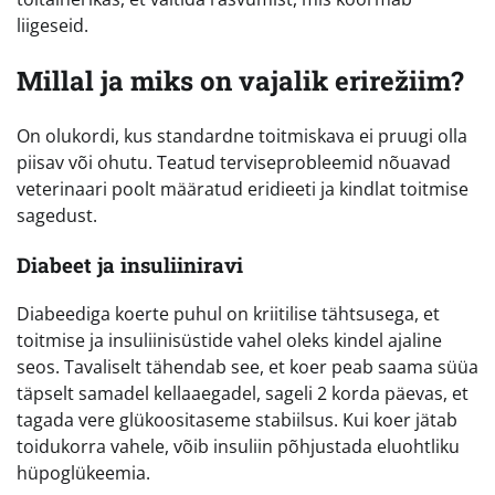
liigeseid.
Millal ja miks on vajalik erirežiim?
On olukordi, kus standardne toitmiskava ei pruugi olla
piisav või ohutu. Teatud terviseprobleemid nõuavad
veterinaari poolt määratud eridieeti ja kindlat toitmise
sagedust.
Diabeet ja insuliiniravi
Diabeediga koerte puhul on kriitilise tähtsusega, et
toitmise ja insuliinisüstide vahel oleks kindel ajaline
seos. Tavaliselt tähendab see, et koer peab saama süüa
täpselt samadel kellaaegadel, sageli 2 korda päevas, et
tagada vere glükoositaseme stabiilsus. Kui koer jätab
toidukorra vahele, võib insuliin põhjustada eluohtliku
hüpoglükeemia.