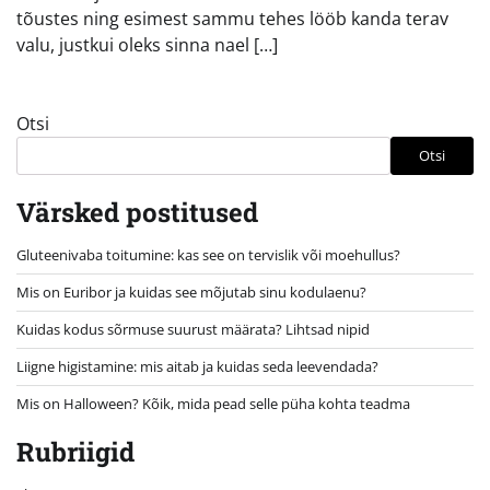
tõustes ning esimest sammu tehes lööb kanda terav
valu, justkui oleks sinna nael […]
Otsi
Otsi
Värsked postitused
Gluteenivaba toitumine: kas see on tervislik või moehullus?
Mis on Euribor ja kuidas see mõjutab sinu kodulaenu?
Kuidas kodus sõrmuse suurust määrata? Lihtsad nipid
Liigne higistamine: mis aitab ja kuidas seda leevendada?
Mis on Halloween? Kõik, mida pead selle püha kohta teadma
Rubriigid