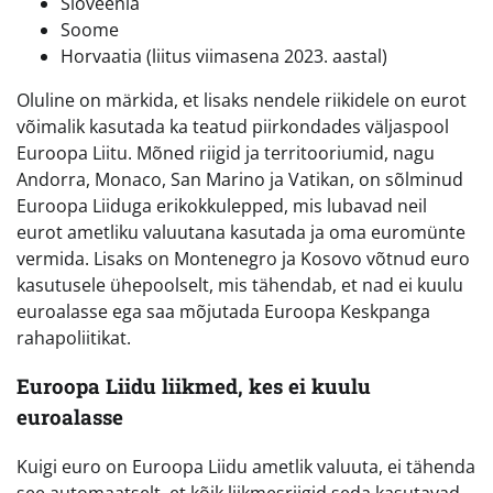
Sloveenia
Soome
Horvaatia (liitus viimasena 2023. aastal)
Oluline on märkida, et lisaks nendele riikidele on eurot
võimalik kasutada ka teatud piirkondades väljaspool
Euroopa Liitu. Mõned riigid ja territooriumid, nagu
Andorra, Monaco, San Marino ja Vatikan, on sõlminud
Euroopa Liiduga erikokkulepped, mis lubavad neil
eurot ametliku valuutana kasutada ja oma euromünte
vermida. Lisaks on Montenegro ja Kosovo võtnud euro
kasutusele ühepoolselt, mis tähendab, et nad ei kuulu
euroalasse ega saa mõjutada Euroopa Keskpanga
rahapoliitikat.
Euroopa Liidu liikmed, kes ei kuulu
euroalasse
Kuigi euro on Euroopa Liidu ametlik valuuta, ei tähenda