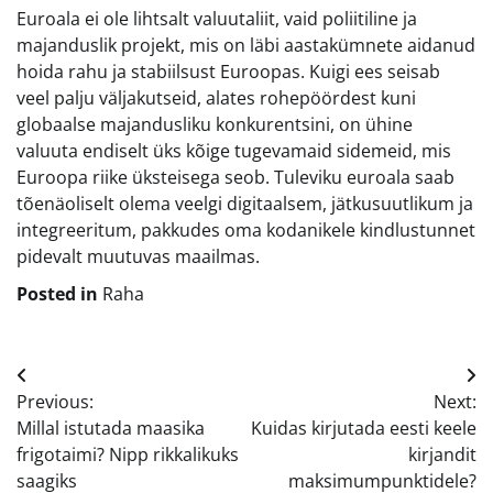
Euroala ei ole lihtsalt valuutaliit, vaid poliitiline ja
majanduslik projekt, mis on läbi aastakümnete aidanud
hoida rahu ja stabiilsust Euroopas. Kuigi ees seisab
veel palju väljakutseid, alates rohepöördest kuni
globaalse majandusliku konkurentsini, on ühine
valuuta endiselt üks kõige tugevamaid sidemeid, mis
Euroopa riike üksteisega seob. Tuleviku euroala saab
tõenäoliselt olema veelgi digitaalsem, jätkusuutlikum ja
integreeritum, pakkudes oma kodanikele kindlustunnet
pidevalt muutuvas maailmas.
Posted in
Raha
Navigeerimine
Previous:
Next:
Millal istutada maasika
Kuidas kirjutada eesti keele
frigotaimi? Nipp rikkalikuks
kirjandit
saagiks
maksimumpunktidele?