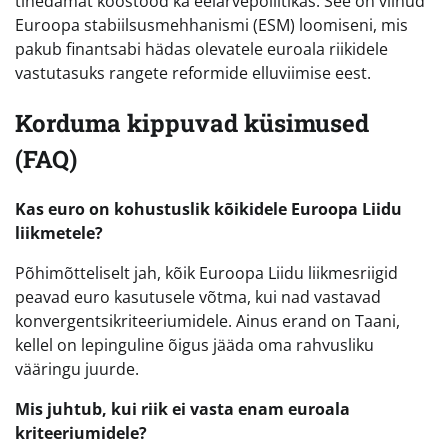
tihedamat koostööd ka eelarvepoliitikas. See on viinud
Euroopa stabiilsusmehhanismi (ESM) loomiseni, mis
pakub finantsabi hädas olevatele euroala riikidele
vastutasuks rangete reformide elluviimise eest.
Korduma kippuvad küsimused
(FAQ)
Kas euro on kohustuslik kõikidele Euroopa Liidu
liikmetele?
Põhimõtteliselt jah, kõik Euroopa Liidu liikmesriigid
peavad euro kasutusele võtma, kui nad vastavad
konvergentsikriteeriumidele. Ainus erand on Taani,
kellel on lepinguline õigus jääda oma rahvusliku
vääringu juurde.
Mis juhtub, kui riik ei vasta enam euroala
kriteeriumidele?