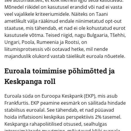
see automaatselt, et kõik liikmesriigid seda kasutavad.
Mõnedel riikidel on kasutusel erandid või nad ei vasta
veel vajalikele kriteeriumidele. Näiteks on Taani
ametlikult välja rääkinud endale niinimetatud opt-out
staatuse, mis tähendab, et nad ei ole kohustatud eurot
kasutusele võtma. Teised riigid, nagu Bulgaaria, Tšehhi,
Ungari, Poola, Rumeenia ja Rootsi, on
liitumisprotsessis või ootavad hetke, mil nende
majanduslik olukord vastab täielikult euroala nõuetele.
Euroala toimimise põhimõtted ja
Keskpanga roll
Euroala süda on Euroopa Keskpank (EKP), mis asub
Frankfurtis. EKP peamine eesmärk on säilitada hindade
stabiilsus euroalal. See tähendab, et nad püüavad
hoida inflatsiooni keskpikas perspektiivis 2% tasemel.
Keskpanga rahapoliitilised otsused, sealhulgas
intressimäärade muutmine, mõjutavad kõiki euroala