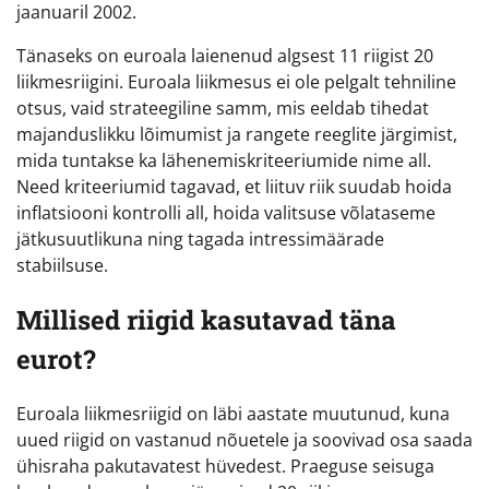
jaanuaril 2002.
Tänaseks on euroala laienenud algsest 11 riigist 20
liikmesriigini. Euroala liikmesus ei ole pelgalt tehniline
otsus, vaid strateegiline samm, mis eeldab tihedat
majanduslikku lõimumist ja rangete reeglite järgimist,
mida tuntakse ka lähenemiskriteeriumide nime all.
Need kriteeriumid tagavad, et liituv riik suudab hoida
inflatsiooni kontrolli all, hoida valitsuse võlataseme
jätkusuutlikuna ning tagada intressimäärade
stabiilsuse.
Millised riigid kasutavad täna
eurot?
Euroala liikmesriigid on läbi aastate muutunud, kuna
uued riigid on vastanud nõuetele ja soovivad osa saada
ühisraha pakutavatest hüvedest. Praeguse seisuga