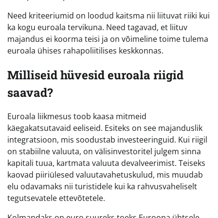
Need kriteeriumid on loodud kaitsma nii liituvat riiki kui
ka kogu euroala tervikuna. Need tagavad, et liituv
majandus ei koorma teisi ja on võimeline toime tulema
euroala ühises rahapoliitilises keskkonnas.
Milliseid hüvesid euroala riigid
saavad?
Euroala liikmesus toob kaasa mitmeid
käegakatsutavaid eeliseid. Esiteks on see majanduslik
integratsioon, mis soodustab investeeringuid. Kui riigil
on stabiilne valuuta, on välisinvestoritel julgem sinna
kapitali tuua, kartmata valuuta devalveerimist. Teiseks
kaovad piiriülesed valuutavahetuskulud, mis muudab
elu odavamaks nii turistidele kui ka rahvusvaheliselt
tegutsevatele ettevõtetele.
Kolmandaks on euro suureks toeks Euroopa ühtsele