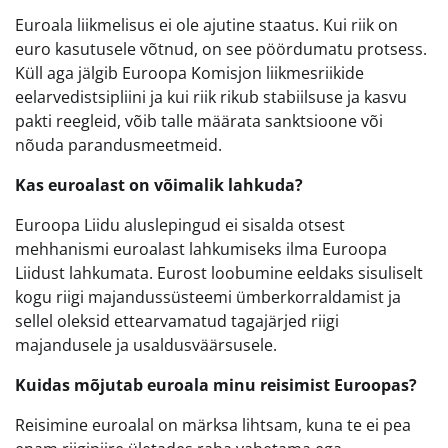
Euroala liikmelisus ei ole ajutine staatus. Kui riik on
euro kasutusele võtnud, on see pöördumatu protsess.
Küll aga jälgib Euroopa Komisjon liikmesriikide
eelarvedistsipliini ja kui riik rikub stabiilsuse ja kasvu
pakti reegleid, võib talle määrata sanktsioone või
nõuda parandusmeetmeid.
Kas euroalast on võimalik lahkuda?
Euroopa Liidu aluslepingud ei sisalda otsest
mehhanismi euroalast lahkumiseks ilma Euroopa
Liidust lahkumata. Eurost loobumine eeldaks sisuliselt
kogu riigi majandussüsteemi ümberkorraldamist ja
sellel oleksid ettearvamatud tagajärjed riigi
majandusele ja usaldusväärsusele.
Kuidas mõjutab euroala minu reisimist Euroopas?
Reisimine euroalal on märksa lihtsam, kuna te ei pea