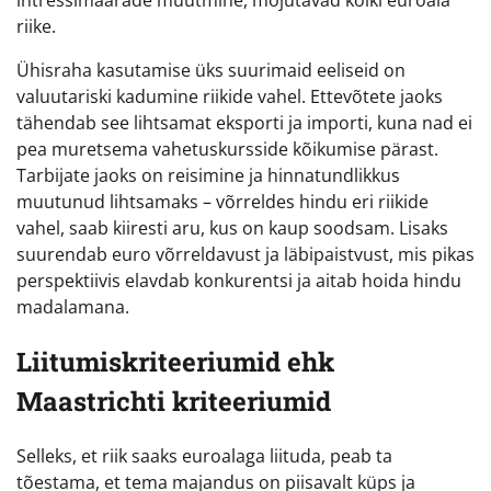
riike.
Ühisraha kasutamise üks suurimaid eeliseid on
valuutariski kadumine riikide vahel. Ettevõtete jaoks
tähendab see lihtsamat eksporti ja importi, kuna nad ei
pea muretsema vahetuskursside kõikumise pärast.
Tarbijate jaoks on reisimine ja hinnatundlikkus
muutunud lihtsamaks – võrreldes hindu eri riikide
vahel, saab kiiresti aru, kus on kaup soodsam. Lisaks
suurendab euro võrreldavust ja läbipaistvust, mis pikas
perspektiivis elavdab konkurentsi ja aitab hoida hindu
madalamana.
Liitumiskriteeriumid ehk
Maastrichti kriteeriumid
Selleks, et riik saaks euroalaga liituda, peab ta
tõestama, et tema majandus on piisavalt küps ja