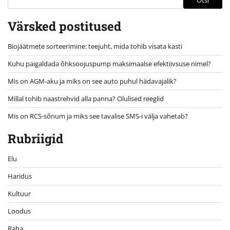
Värsked postitused
Biojäätmete sorteerimine: teejuht, mida tohib visata kasti
Kuhu paigaldada õhksoojuspump maksimaalse efektiivsuse nimel?
Mis on AGM-aku ja miks on see auto puhul hädavajalik?
Millal tohib naastrehvid alla panna? Olulised reeglid
Mis on RCS-sõnum ja miks see tavalise SMS-i välja vahetab?
Rubriigid
Elu
Haridus
Kultuur
Loodus
Raha