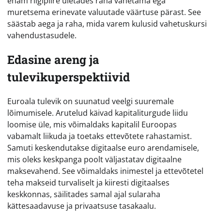
enam riigipiire ületades raha vahetama ega
muretsema erinevate valuutade väärtuse pärast. See
säästab aega ja raha, mida varem kulusid vahetuskursi
vahendustasudele.
Edasine areng ja
tulevikuperspektiivid
Euroala tulevik on suunatud veelgi suuremale
lõimumisele. Arutelud käivad kapitaliturgude liidu
loomise üle, mis võimaldaks kapitalil Euroopas
vabamalt liikuda ja toetaks ettevõtete rahastamist.
Samuti keskendutakse digitaalse euro arendamisele,
mis oleks keskpanga poolt väljastatav digitaalne
maksevahend. See võimaldaks inimestel ja ettevõtetel
teha makseid turvaliselt ja kiiresti digitaalses
keskkonnas, säilitades samal ajal sularaha
kättesaadavuse ja privaatsuse tasakaalu.