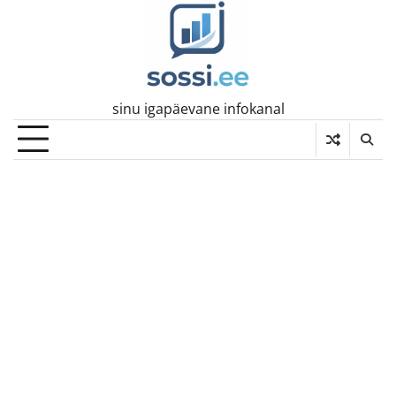
Skip
to
content
sinu igapäevane infokanal