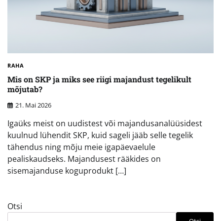
RAHA
Mis on SKP ja miks see riigi majandust tegelikult
mõjutab?
21. Mai 2026
Igaüks meist on uudistest või majandusanalüüsidest
kuulnud lühendit SKP, kuid sageli jääb selle tegelik
tähendus ning mõju meie igapäevaelule
pealiskaudseks. Majandusest rääkides on
sisemajanduse koguprodukt […]
Otsi
Otsi