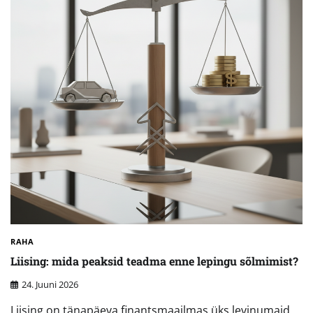
RAHA
Liising: mida peaksid teadma enne lepingu sõlmimist?
24. Juuni 2026
Liising on tänapäeva finantsmaailmas üks levinumaid