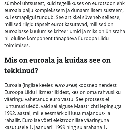
sümbol ühtsusest, kuid tegelikkuses on eurotsoon ehk
euroala palju komplekssem ja dünaamilisem süsteem,
kui esmapilgul tundub. See artikkel süveneb sellesse,
millised riigid täpselt eurot kasutavad, millised on
euroalasse kuulumise kriteeriumid ja miks on ühisraha
nii oluline komponent tänapäeva Euroopa Liidu
toimimises.
Mis on euroala ja kuidas see on
tekkinud?
Euroala (inglise keeles
euro area
) koosneb nendest
Euroopa Liidu liikmesriikidest, kes on oma rahvusliku
vääringu vahetanud euro vastu. See protsess ei
juhtunud üleöö, vaid sai alguse Maastrichti lepinguga
1992. aastal, mille eesmärk oli luua majandus- ja
rahaliit. Euro ise võeti elektroonilise vääringuna
kasutusele 1. jaanuaril 1999 ning sularahana 1.