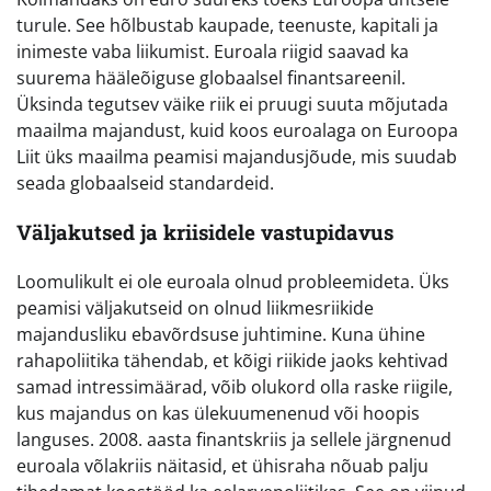
turule. See hõlbustab kaupade, teenuste, kapitali ja
inimeste vaba liikumist. Euroala riigid saavad ka
suurema hääleõiguse globaalsel finantsareenil.
Üksinda tegutsev väike riik ei pruugi suuta mõjutada
maailma majandust, kuid koos euroalaga on Euroopa
Liit üks maailma peamisi majandusjõude, mis suudab
seada globaalseid standardeid.
Väljakutsed ja kriisidele vastupidavus
Loomulikult ei ole euroala olnud probleemideta. Üks
peamisi väljakutseid on olnud liikmesriikide
majandusliku ebavõrdsuse juhtimine. Kuna ühine
rahapoliitika tähendab, et kõigi riikide jaoks kehtivad
samad intressimäärad, võib olukord olla raske riigile,
kus majandus on kas ülekuumenenud või hoopis
languses. 2008. aasta finantskriis ja sellele järgnenud
euroala võlakriis näitasid, et ühisraha nõuab palju