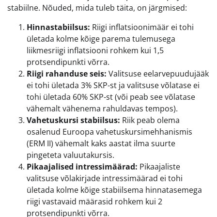
stabiilne. Nõuded, mida tuleb täita, on järgmised:
Hinnastabiilsus:
Riigi inflatsioonimäär ei tohi
ületada kolme kõige parema tulemusega
liikmesriigi inflatsiooni rohkem kui 1,5
protsendipunkti võrra.
Riigi rahanduse seis:
Valitsuse eelarvepuudujääk
ei tohi ületada 3% SKP-st ja valitsuse võlatase ei
tohi ületada 60% SKP-st (või peab see võlatase
vähemalt vähenema rahuldavas tempos).
Vahetuskursi stabiilsus:
Riik peab olema
osalenud Euroopa vahetuskursimehhanismis
(ERM II) vähemalt kaks aastat ilma suurte
pingeteta valuutakursis.
Pikaajalised intressimäärad:
Pikaajaliste
valitsuse võlakirjade intressimäärad ei tohi
ületada kolme kõige stabiilsema hinnatasemega
riigi vastavaid määrasid rohkem kui 2
protsendipunkti võrra.