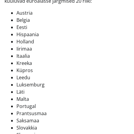
kuuluvad euroalasse järgmised 20 riiki:
Austria
Belgia
Eesti
Hispaania
Holland
Iirimaa
Itaalia
Kreeka
Küpros
Leedu
Luksemburg
Läti
Malta
Portugal
Prantsusmaa
Saksamaa
Slovakkia