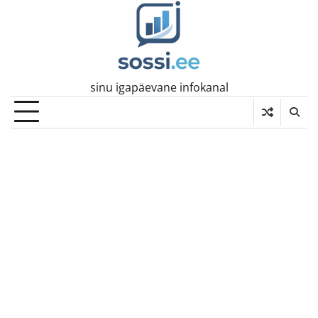
Skip
to
content
sinu igapäevane infokanal