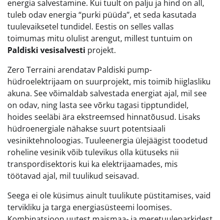
energia salvestamine. Kui tuult on palju ja hind on all,
tuleb odav energia “purki püüda”, et seda kasutada
tuulevaiksetel tundidel. Eestis on selles vallas
toimumas mitu olulist arengut, millest tuntuim on
Paldiski vesisalvesti
projekt.
Zero Terraini arendatav Paldiski pump-
hüdroelektrijaam on suurprojekt, mis toimib hiiglasliku
akuna. See võimaldab salvestada energiat ajal, mil see
on odav, ning lasta see võrku tagasi tipptundidel,
hoides seeläbi ära ekstreemsed hinnatõusud. Lisaks
hüdroenergiale nähakse suurt potentsiaali
vesiniktehnoloogias. Tuuleenergia ülejäägist toodetud
roheline vesinik võib tulevikus olla kütuseks nii
transpordisektoris kui ka elektrijaamades, mis
töötavad ajal, mil tuulikud seisavad.
Seega ei ole küsimus ainult tuulikute püstitamises, vaid
tervikliku ja targa energiasüsteemi loomises.
Kombinatsioon uutest maismaa- ja meretuuleparkidest