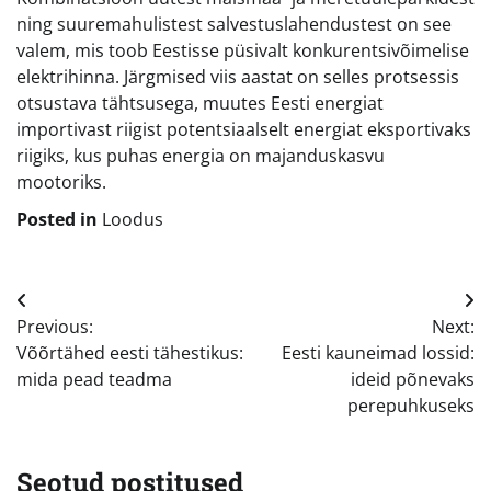
ning suuremahulistest salvestuslahendustest on see
valem, mis toob Eestisse püsivalt konkurentsivõimelise
elektrihinna. Järgmised viis aastat on selles protsessis
otsustava tähtsusega, muutes Eesti energiat
importivast riigist potentsiaalselt energiat eksportivaks
riigiks, kus puhas energia on majanduskasvu
mootoriks.
Posted in
Loodus
Navigeerimine
Previous:
Next:
Võõrtähed eesti tähestikus:
Eesti kauneimad lossid:
mida pead teadma
ideid põnevaks
perepuhkuseks
Seotud postitused