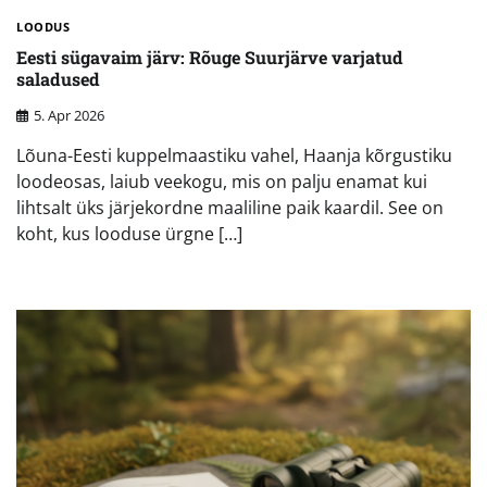
LOODUS
Eesti sügavaim järv: Rõuge Suurjärve varjatud
saladused
5. Apr 2026
Lõuna-Eesti kuppelmaastiku vahel, Haanja kõrgustiku
loodeosas, laiub veekogu, mis on palju enamat kui
lihtsalt üks järjekordne maaliline paik kaardil. See on
koht, kus looduse ürgne […]