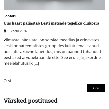
LOODUS
Uus kaart paljastab Eesti metsade tegeliku olukorra
5. Veebr 2026
Viimastel nädalatel on sotsiaalmeedias ja erinevates
keskkonnateemalistes gruppides kulutulena levinud
uus interaktiivne lahendus, mis on pannud tuhanded
eestlased arvutiekraanide ette. See ei ole järjekordne
meelelahutuslik […]
Otsi
Otsi
Värsked postitused