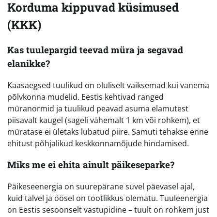
Korduma kippuvad küsimused
(KKK)
Kas tuulepargid teevad müra ja segavad
elanikke?
Kaasaegsed tuulikud on oluliselt vaiksemad kui vanema
põlvkonna mudelid. Eestis kehtivad ranged
müranormid ja tuulikud peavad asuma elamutest
piisavalt kaugel (sageli vähemalt 1 km või rohkem), et
müratase ei ületaks lubatud piire. Samuti tehakse enne
ehitust põhjalikud keskkonnamõjude hindamised.
Miks me ei ehita ainult päikeseparke?
Päikeseenergia on suurepärane suvel päevasel ajal,
kuid talvel ja öösel on tootlikkus olematu. Tuuleenergia
on Eestis sesoonselt vastupidine – tuult on rohkem just