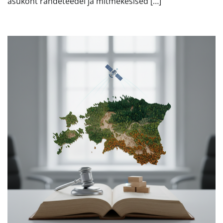
asukoht rändeteedel ja mitmekesised […]