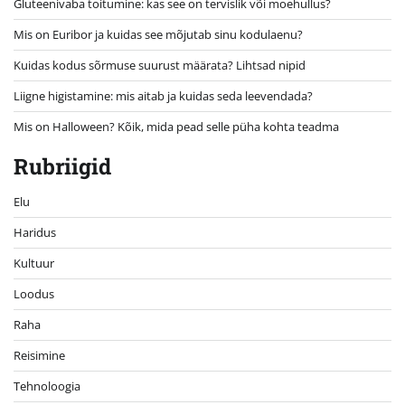
Gluteenivaba toitumine: kas see on tervislik või moehullus?
Mis on Euribor ja kuidas see mõjutab sinu kodulaenu?
Kuidas kodus sõrmuse suurust määrata? Lihtsad nipid
Liigne higistamine: mis aitab ja kuidas seda leevendada?
Mis on Halloween? Kõik, mida pead selle püha kohta teadma
Rubriigid
Elu
Haridus
Kultuur
Loodus
Raha
Reisimine
Tehnoloogia