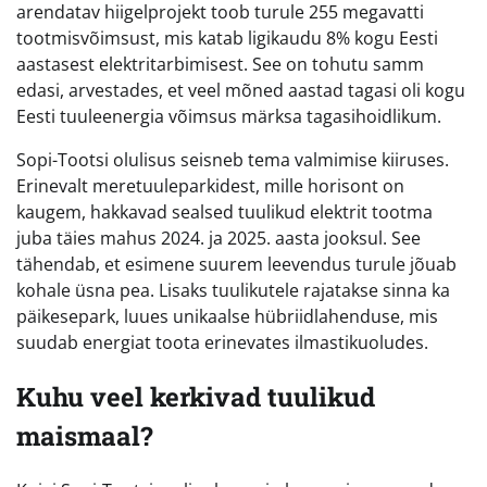
arendatav hiigelprojekt toob turule 255 megavatti
tootmisvõimsust, mis katab ligikaudu 8% kogu Eesti
aastasest elektritarbimisest. See on tohutu samm
edasi, arvestades, et veel mõned aastad tagasi oli kogu
Eesti tuuleenergia võimsus märksa tagasihoidlikum.
Sopi-Tootsi olulisus seisneb tema valmimise kiiruses.
Erinevalt meretuuleparkidest, mille horisont on
kaugem, hakkavad sealsed tuulikud elektrit tootma
juba täies mahus 2024. ja 2025. aasta jooksul. See
tähendab, et esimene suurem leevendus turule jõuab
kohale üsna pea. Lisaks tuulikutele rajatakse sinna ka
päikesepark, luues unikaalse hübriidlahenduse, mis
suudab energiat toota erinevates ilmastikuoludes.
Kuhu veel kerkivad tuulikud
maismaal?