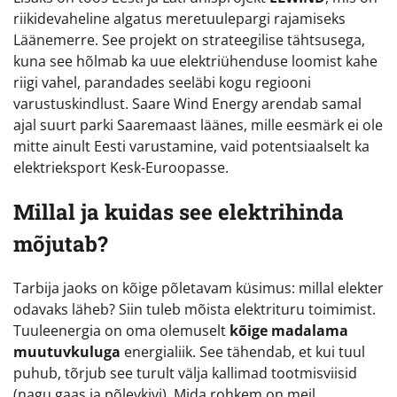
riikidevaheline algatus meretuulepargi rajamiseks
Läänemerre. See projekt on strateegilise tähtsusega,
kuna see hõlmab ka uue elektriühenduse loomist kahe
riigi vahel, parandades seeläbi kogu regiooni
varustuskindlust. Saare Wind Energy arendab samal
ajal suurt parki Saaremaast läänes, mille eesmärk ei ole
mitte ainult Eesti varustamine, vaid potentsiaalselt ka
elektrieksport Kesk-Euroopasse.
Millal ja kuidas see elektrihinda
mõjutab?
Tarbija jaoks on kõige põletavam küsimus: millal elekter
odavaks läheb? Siin tuleb mõista elektrituru toimimist.
Tuuleenergia on oma olemuselt
kõige madalama
muutuvkuluga
energialiik. See tähendab, et kui tuul
puhub, tõrjub see turult välja kallimad tootmisviisid
(nagu gaas ja põlevkivi). Mida rohkem on meil