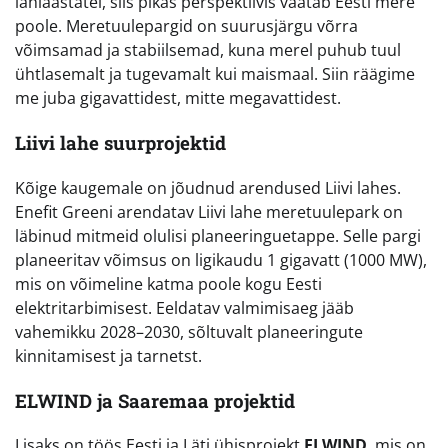
lähiaastatel, siis pikas perspektiivis vaatab Eesti mere
poole. Meretuulepargid on suurusjärgu võrra
võimsamad ja stabiilsemad, kuna merel puhub tuul
ühtlasemalt ja tugevamalt kui maismaal. Siin räägime
me juba gigavattidest, mitte megavattidest.
Liivi lahe suurprojektid
Kõige kaugemale on jõudnud arendused Liivi lahes.
Enefit Greeni arendatav Liivi lahe meretuulepark on
läbinud mitmeid olulisi planeeringuetappe. Selle pargi
planeeritav võimsus on ligikaudu 1 gigavatt (1000 MW),
mis on võimeline katma poole kogu Eesti
elektritarbimisest. Eeldatav valmimisaeg jääb
vahemikku 2028–2030, sõltuvalt planeeringute
kinnitamisest ja tarnetst.
ELWIND ja Saaremaa projektid
Lisaks on töös Eesti ja Läti ühisprojekt
ELWIND
, mis on