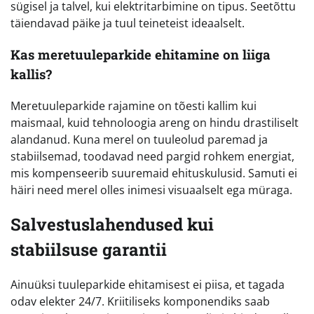
sügisel ja talvel, kui elektritarbimine on tipus. Seetõttu
täiendavad päike ja tuul teineteist ideaalselt.
Kas meretuuleparkide ehitamine on liiga
kallis?
Meretuuleparkide rajamine on tõesti kallim kui
maismaal, kuid tehnoloogia areng on hindu drastiliselt
alandanud. Kuna merel on tuuleolud paremad ja
stabiilsemad, toodavad need pargid rohkem energiat,
mis kompenseerib suuremaid ehituskulusid. Samuti ei
häiri need merel olles inimesi visuaalselt ega müraga.
Salvestuslahendused kui
stabiilsuse garantii
Ainuüksi tuuleparkide ehitamisest ei piisa, et tagada
odav elekter 24/7. Kriitiliseks komponendiks saab