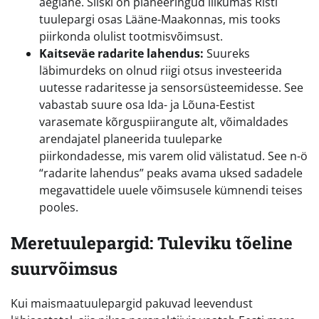
aeglane. Siiski on planeeringud liikumas Risti
tuulepargi osas Lääne-Maakonnas, mis tooks
piirkonda olulist tootmisvõimsust.
Kaitseväe radarite lahendus:
Suureks
läbimurdeks on olnud riigi otsus investeerida
uutesse radaritesse ja sensorsüsteemidesse. See
vabastab suure osa Ida- ja Lõuna-Eestist
varasemate kõrguspiirangute alt, võimaldades
arendajatel planeerida tuuleparke
piirkondadesse, mis varem olid välistatud. See n-ö
“radarite lahendus” peaks avama uksed sadadele
megavattidele uuele võimsusele kümnendi teises
pooles.
Meretuulepargid: Tuleviku tõeline
suurvõimsus
Kui maismaatuulepargid pakuvad leevendust