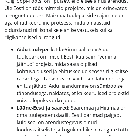
Kuigi Sopi-Tootsi on lipulaev, ei ole see ainus arendus.
Üle Eesti on töös mitmeid projekte, mis on erinevates
arenguetappides. Maismaatuuleparkide rajamine on
aga olnud keeruline protsess, mida on aastaid
pidurdanud nii kohalike elanike vastuseis kui ka
riigikaitselised piirangud.
Aidu tuulepark:
Ida-Virumaal asuv Aidu
tuulepark on ilmselt Eesti kuulsaim “venima
jäänud” projekt, mida saatsid pikad
kohtuvaidlused ja ehituskeelud seoses riigikaitse
radaritega. Tänaseks on vaidlused lahenenud ja
ehitus jätkub. Aidu lisandumine on sümboolse
tähendusega, näidates, et ka keerulised projektid
võivad lõpuks võrku jõuda.
Lääne-Eesti ja saared:
Saaremaa ja Hiiumaa on
oma tuulepotentsiaalilt Eesti parimad paigad,
kuid seal on arendustegevus olnud
looduskaitseliste ja kogukondlike piirangute tõttu