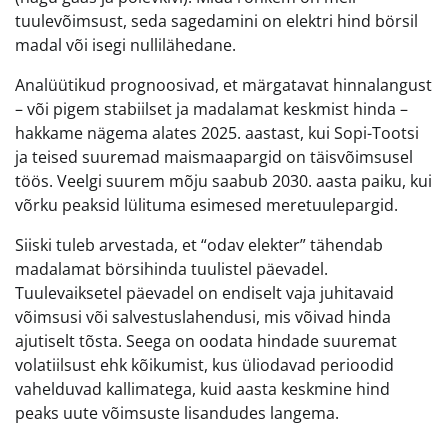
tuulevõimsust, seda sagedamini on elektri hind börsil
madal või isegi nullilähedane.
Analüütikud prognoosivad, et märgatavat hinnalangust
– või pigem stabiilset ja madalamat keskmist hinda –
hakkame nägema alates 2025. aastast, kui Sopi-Tootsi
ja teised suuremad maismaapargid on täisvõimsusel
töös. Veelgi suurem mõju saabub 2030. aasta paiku, kui
võrku peaksid lülituma esimesed meretuulepargid.
Siiski tuleb arvestada, et “odav elekter” tähendab
madalamat börsihinda tuulistel päevadel.
Tuulevaiksetel päevadel on endiselt vaja juhitavaid
võimsusi või salvestuslahendusi, mis võivad hinda
ajutiselt tõsta. Seega on oodata hindade suuremat
volatiilsust ehk kõikumist, kus üliodavad perioodid
vahelduvad kallimatega, kuid aasta keskmine hind
peaks uute võimsuste lisandudes langema.