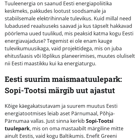
Tuuleenergia on saanud Eesti energiapoliitika
keskmeks, pakkudes lootust soodsamale ja
stabiilsemale elektrihinnale tulevikus. Kuid millal need
lubadused reaalsuseks saavad ja kus täpselt hakkavad
pöörlema uued tuulikud, mis peaksid katma kogu Eesti
energiavajaduse? Tegemist ei ole enam kauge
tulevikumuusikaga, vaid projektidega, mis on juba
ehitusfaasis või lõplikus planeerimises, muutes oluliselt
nii Eesti maastikku kui ka energiaturgu.
Eesti suurim maismaatuulepark:
Sopi-Tootsi märgib uut ajastut
Kõige käegakatsutavam ja suurem muutus Eesti
energiatootmises leiab aset Pärnumaal, Põhja-
Pärnumaa vallas. Just sinna kerkib
Sopi-Tootsi
tuulepark
, mis on oma mastaabilt märgiline mitte
ainult Eestis, vaid kogu Baltikumis. Enefit Greeni