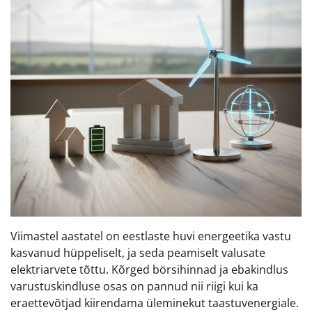
Viimastel aastatel on eestlaste huvi energeetika vastu
kasvanud hüppeliselt, ja seda peamiselt valusate
elektriarvete tõttu. Kõrged börsihinnad ja ebakindlus
varustuskindluse osas on pannud nii riigi kui ka
eraettevõtjad kiirendama üleminekut taastuvenergiale.