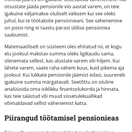
otsustate jääda pensionile viis aastat varem, on teie
igakuine väljamakse oluliselt väiksem kui see oleks
juhul, kui te töötaksite pensionieani. See vähenemine
on püsiv ning ei taastu pärast üldise pensioniea
saabumist.
Matemaatiliselt on süsteem üles ehitatud nii, et kogu
elu jooksul makstav summa oleks ligikaudu sama,
olenemata sellest, kas alustate varem või hiljem. Kui
lähete varem, saate raha vähem kuus, kuid pikema aja
jooksul. Kui lükkate pensionile jäämist edasi, suureneb
igakuine summa märgatavalt. Seetõttu on oluline
analüüsida oma isiklikku finantsolukorda ja hinnata,
kas teie säästud või muud sissetulekuallikad
võimaldavad sellist vähenemist katta.
Piirangud töötamisel pensionieas