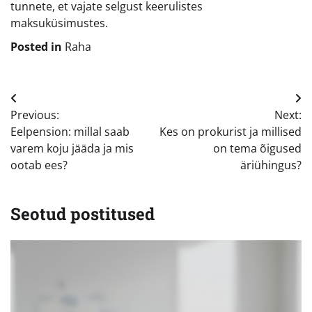
tunnete, et vajate selgust keerulistes
maksuküsimustes.
Posted in
Raha
Navigeerimine
Previous:
Next:
Eelpension: millal saab
Kes on prokurist ja millised
varem koju jääda ja mis
on tema õigused
ootab ees?
äriühingus?
Seotud postitused