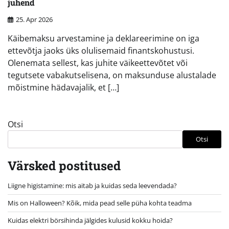
juhend
25. Apr 2026
Käibemaksu arvestamine ja deklareerimine on iga
ettevõtja jaoks üks olulisemaid finantskohustusi.
Olenemata sellest, kas juhite väikeettevõtet või
tegutsete vabakutselisena, on maksunduse alustalade
mõistmine hädavajalik, et […]
Otsi
Otsi
Värsked postitused
Liigne higistamine: mis aitab ja kuidas seda leevendada?
Mis on Halloween? Kõik, mida pead selle püha kohta teadma
Kuidas elektri börsihinda jälgides kulusid kokku hoida?