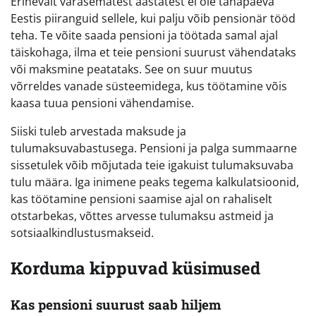
Erinevalt varasematest aastatest ei ole tänapäeva
Eestis piiranguid sellele, kui palju võib pensionär tööd
teha. Te võite saada pensioni ja töötada samal ajal
täiskohaga, ilma et teie pensioni suurust vähendataks
või maksmine peatataks. See on suur muutus
võrreldes vanade süsteemidega, kus töötamine võis
kaasa tuua pensioni vähendamise.
Siiski tuleb arvestada maksude ja
tulumaksuvabastusega. Pensioni ja palga summaarne
sissetulek võib mõjutada teie igakuist tulumaksuvaba
tulu määra. Iga inimene peaks tegema kalkulatsioonid,
kas töötamine pensioni saamise ajal on rahaliselt
otstarbekas, võttes arvesse tulumaksu astmeid ja
sotsiaalkindlustusmakseid.
Korduma kippuvad küsimused
Kas pensioni suurust saab hiljem