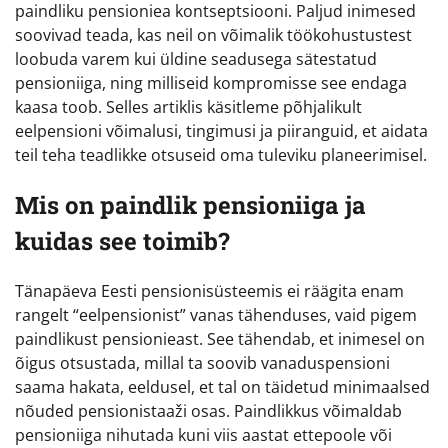
paindliku pensioniea kontseptsiooni. Paljud inimesed
soovivad teada, kas neil on võimalik töökohustustest
loobuda varem kui üldine seadusega sätestatud
pensioniiga, ning milliseid kompromisse see endaga
kaasa toob. Selles artiklis käsitleme põhjalikult
eelpensioni võimalusi, tingimusi ja piiranguid, et aidata
teil teha teadlikke otsuseid oma tuleviku planeerimisel.
Mis on paindlik pensioniiga ja
kuidas see toimib?
Tänapäeva Eesti pensionisüsteemis ei räägita enam
rangelt “eelpensionist” vanas tähenduses, vaid pigem
paindlikust pensionieast. See tähendab, et inimesel on
õigus otsustada, millal ta soovib vanaduspensioni
saama hakata, eeldusel, et tal on täidetud minimaalsed
nõuded pensionistaaži osas. Paindlikkus võimaldab
pensioniiga nihutada kuni viis aastat ettepoole või