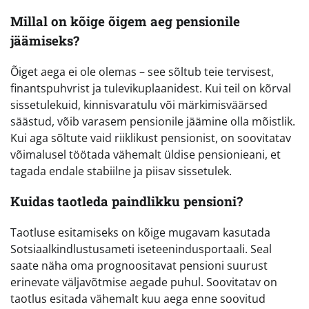
Millal on kõige õigem aeg pensionile
jäämiseks?
Õiget aega ei ole olemas – see sõltub teie tervisest,
finantspuhvrist ja tulevikuplaanidest. Kui teil on kõrval
sissetulekuid, kinnisvaratulu või märkimisväärsed
säästud, võib varasem pensionile jäämine olla mõistlik.
Kui aga sõltute vaid riiklikust pensionist, on soovitatav
võimalusel töötada vähemalt üldise pensionieani, et
tagada endale stabiilne ja piisav sissetulek.
Kuidas taotleda paindlikku pensioni?
Taotluse esitamiseks on kõige mugavam kasutada
Sotsiaalkindlustusameti iseteenindusportaali. Seal
saate näha oma prognoositavat pensioni suurust
erinevate väljavõtmise aegade puhul. Soovitatav on
taotlus esitada vähemalt kuu aega enne soovitud