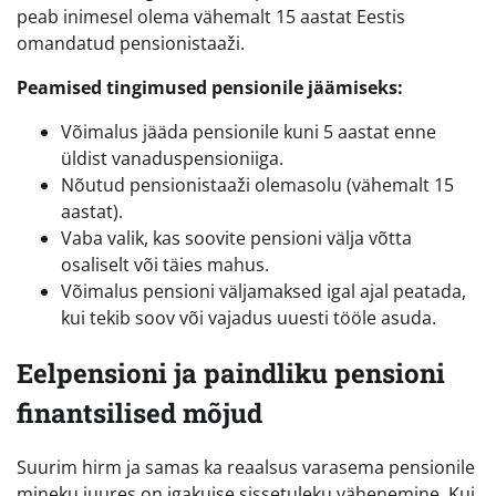
peab inimesel olema vähemalt 15 aastat Eestis
omandatud pensionistaaži.
Peamised tingimused pensionile jäämiseks:
Võimalus jääda pensionile kuni 5 aastat enne
üldist vanaduspensioniiga.
Nõutud pensionistaaži olemasolu (vähemalt 15
aastat).
Vaba valik, kas soovite pensioni välja võtta
osaliselt või täies mahus.
Võimalus pensioni väljamaksed igal ajal peatada,
kui tekib soov või vajadus uuesti tööle asuda.
Eelpensioni ja paindliku pensioni
finantsilised mõjud
Suurim hirm ja samas ka reaalsus varasema pensionile
mineku juures on igakuise sissetuleku vähenemine. Kui