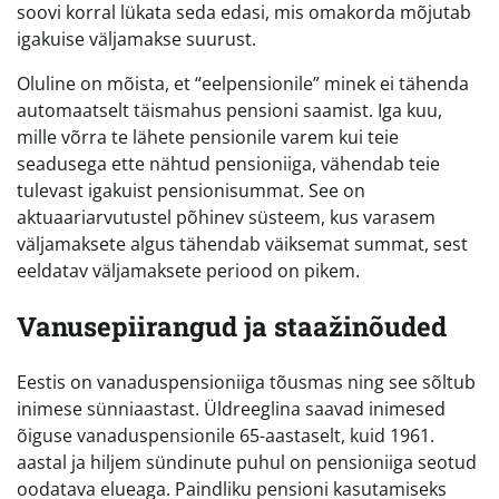
soovi korral lükata seda edasi, mis omakorda mõjutab
igakuise väljamakse suurust.
Oluline on mõista, et “eelpensionile” minek ei tähenda
automaatselt täismahus pensioni saamist. Iga kuu,
mille võrra te lähete pensionile varem kui teie
seadusega ette nähtud pensioniiga, vähendab teie
tulevast igakuist pensionisummat. See on
aktuaariarvutustel põhinev süsteem, kus varasem
väljamaksete algus tähendab väiksemat summat, sest
eeldatav väljamaksete periood on pikem.
Vanusepiirangud ja staažinõuded
Eestis on vanaduspensioniiga tõusmas ning see sõltub
inimese sünniaastast. Üldreeglina saavad inimesed
õiguse vanaduspensionile 65-aastaselt, kuid 1961.
aastal ja hiljem sündinute puhul on pensioniiga seotud
oodatava elueaga. Paindliku pensioni kasutamiseks