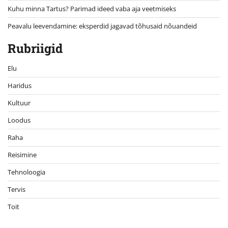
Kuhu minna Tartus? Parimad ideed vaba aja veetmiseks
Peavalu leevendamine: eksperdid jagavad tõhusaid nõuandeid
Rubriigid
Elu
Haridus
Kultuur
Loodus
Raha
Reisimine
Tehnoloogia
Tervis
Toit