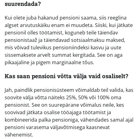
suurendada?
Kui olete juba hakanud pensioni saama, siis reeglina
algset arvutuskäiku enam ei muudeta. Siiski, kui jätkate
pensionil olles töötamist, koguneb teile täiendav
pensionistaaž ja täiendavad sotsiaalmaksu maksed,
mis võivad tulevikus pensioniindeksi kasvu ja uute
sissemaksete arvelt summat kergitada. See on aga
pikaajaline ja pigem marginaalne tõus.
Kas saan pensioni võtta välja vaid osaliselt?
Jah, paindlik pensionisüsteem võimaldab teil valida, kas
soovite välja võtta näiteks 25%, 50% või 100% oma
pensionist. See on suurepärane võimalus neile, kes
soovivad jätkata osalise tööajaga töötamist ja
kombineerida palka pensioniga, vähendades samal ajal
pensioni varasema väljavõtmisega kaasnevat
vähenemist.