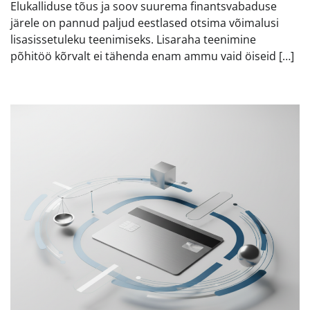
Elukalliduse tõus ja soov suurema finantsvabaduse
järele on pannud paljud eestlased otsima võimalusi
lisasissetuleku teenimiseks. Lisaraha teenimine
põhitöö kõrvalt ei tähenda enam ammu vaid öiseid […]