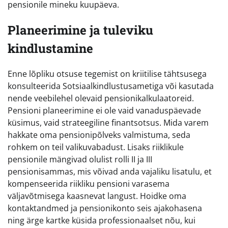
pensionile mineku kuupäeva.
Planeerimine ja tuleviku
kindlustamine
Enne lõpliku otsuse tegemist on kriitilise tähtsusega
konsulteerida Sotsiaalkindlustusametiga või kasutada
nende veebilehel olevaid pensionikalkulaatoreid.
Pensioni planeerimine ei ole vaid vanaduspäevade
küsimus, vaid strateegiline finantsotsus. Mida varem
hakkate oma pensionipõlveks valmistuma, seda
rohkem on teil valikuvabadust. Lisaks riiklikule
pensionile mängivad olulist rolli II ja III
pensionisammas, mis võivad anda vajaliku lisatulu, et
kompenseerida riikliku pensioni varasema
väljavõtmisega kaasnevat langust. Hoidke oma
kontaktandmed ja pensionikonto seis ajakohasena
ning ärge kartke küsida professionaalset nõu, kui