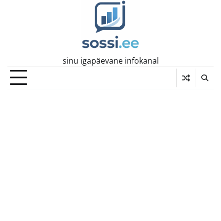
Skip
to
content
sinu igapäevane infokanal