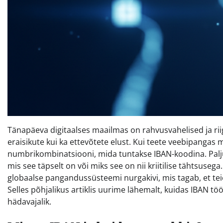
Tänapäeva digitaalses maailmas on rahvusvahelised ja r
eraisikute kui ka ettevõtete elust. Kui teete veebipangas 
numbrikombinatsiooni, mida tuntakse IBAN-koodina. Palj
mis see täpselt on või miks see on nii kriitilise tähtsus
globaalse pangandussüsteemi nurgakivi, mis tagab, et teie r
Selles põhjalikus artiklis uurime lähemalt, kuidas IBAN t
hädavajalik.