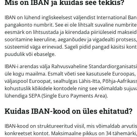
Mis on IBAN ja kuidas see tekkis?
IBAN on lühend ingliskeelsest väljendist International B
pangakonto numbrit. See ei ole lihtsalt suvaline numbrite
eesmärk on lihtsustada ja kiirendada piiriüleseid makseid
sooritamine keeruline, aeganõudev ja vigadealti protses
süsteemid väga erinevad. Sageli pidid pangad käsitsi kon
puudulik või ebaselge.
IBAN-i arendas välja Rahvusvaheline Standardiorganisats
üle kogu maailma. Esmalt võeti see kasutusele Euroopas,
väljaspool Euroopat, sealhulgas Lähis-Itta, Põhja-Aafrika
kohustuslik kõikidele kontodele ning see võimaldab suj
lühendiga SEPA (Single Euro Payments Area).
Kuidas IBAN-kood on üles ehitatud?
IBAN-kood on struktureeritud viisil, mis võimaldab arvutis
konkreetset kontot. Maksimaalne pikkus on 34 tähemärki, k