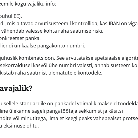
mile kogu vajaliku info:
puhul EE).
i, mis aitavad arvutisüsteemil kontrollida, kas IBAN on vig
ähendab valesse kohta raha saatmise riski.
onkreetset panka.
iendi unikaalse pangakonto numbri.
t juhuslik kombinatsioon. See arvutatakse spetsiaalse algori
ksekorraldusel kasvõi ühe numbri valesti, annab süsteem k
akistab raha saatmist olematutele kontodele.
avajalik?
nu sellele standardile on pankadel võimalik makseid töödeld
line ülekanne sageli pangatöötaja sekkumist ja käsitsi
ndite või minutitega, ilma et keegi peaks vahepealset protse
ku eksimuse ohtu.