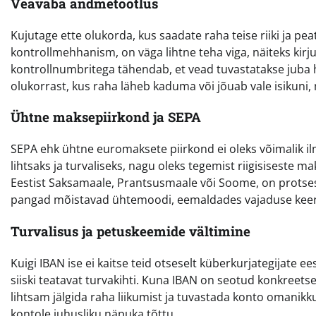
Veavaba andmetöötlus
Kujutage ette olukorda, kus saadate raha teise riiki ja p
kontrollmehhanism, on väga lihtne teha viga, näiteks kirj
kontrollnumbritega tähendab, et vead tuvastatakse juba he
olukorrast, kus raha läheb kaduma või jõuab vale isikuni, 
Ühtne maksepiirkond ja SEPA
SEPA ehk ühtne euromaksete piirkond ei oleks võimalik
lihtsaks ja turvaliseks, nagu oleks tegemist riigisiseste 
Eestist Saksamaale, Prantsusmaale või Soome, on protsess
pangad mõistavad ühtemoodi, eemaldades vajaduse keeru
Turvalisus ja petuskeemide vältimine
Kuigi IBAN ise ei kaitse teid otseselt küberkurjategijate 
siiski teatavat turvakihti. Kuna IBAN on seotud konkreets
lihtsam jälgida raha liikumist ja tuvastada konto omanikku
kontole juhusliku näpuka tõttu.