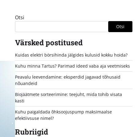
Otsi
Otsi
Värsked postitused
Kuidas elektri börsihinda jälgides kulusid kokku hoida?
Kuhu minna Tartus? Parimad ideed vaba aja veetmiseks
Peavalu leevendamine: eksperdid jagavad tõhusaid
nõuandeid
Biojäätmete sorteerimine: teejuht, mida tohib visata
kasti
Kuhu paigaldada õhksoojuspump maksimaalse
efektiivsuse nimel?
Rubriigid