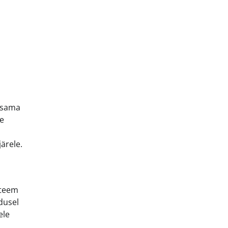
 sama
se
ärele.
steem
dusel
ele