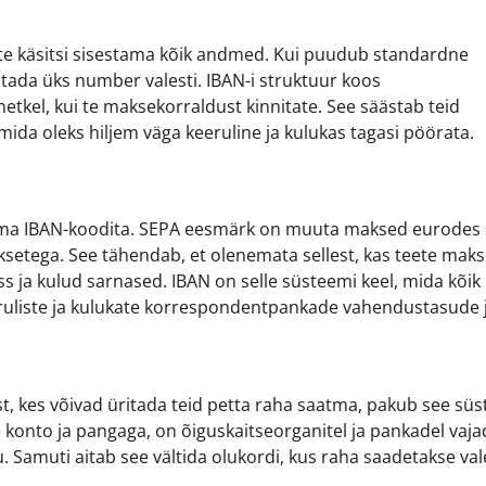
eate käsitsi sisestama kõik andmed. Kui puudub standardne
utada üks number valesti. IBAN-i struktuur koos
tkel, kui te maksekorraldust kinnitate. See säästab teid
mida oleks hiljem väga keeruline ja kulukas tagasi pöörata.
 ilma IBAN-koodita. SEPA eesmärk on muuta maksed eurodes
maksetega. See tähendab, et olenemata sellest, kas teete mak
 ja kulud sarnased. IBAN on selle süsteemi keel, mida kõik
liste ja kulukate korrespondentpankade vahendustasude j
eest, kes võivad üritada teid petta raha saatma, pakub see sü
e konto ja pangaga, on õiguskaitseorganitel ja pankadel vaja
. Samuti aitab see vältida olukordi, kus raha saadetakse val