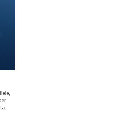
lele,
ber
ta.