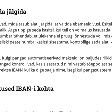
da jälgida
ad, mida tasub alati järgida, et vältida ebameeldivusi. Esite
alik. Ärge tippige seda käsitsi, kui teil on võimalus kasutada
d number tähendab, et ülekanne ei pruugi õnnestuda või, mis
 siiski peate numbri käsitsi sisestama, kontrollige seda alati 
. Kuigi pangad automatiseerivad makseid, on paljudes riikid
gad kontrollivad, kas sisestatud nimi vastab tõepoolest se
rektse IBAN-i kui ka õige saaja nime, isegi kui pangasüsteem 
used IBAN-i kohta