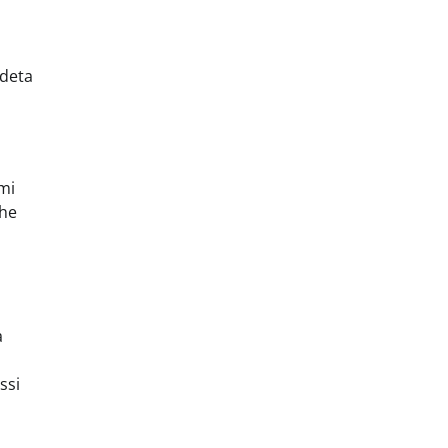
adeta
tmi
ohe
a
ssi