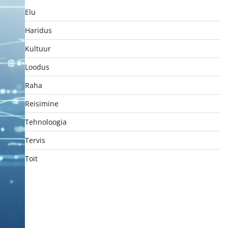
Elu
Haridus
Kultuur
Loodus
Raha
Reisimine
Tehnoloogia
Tervis
Toit