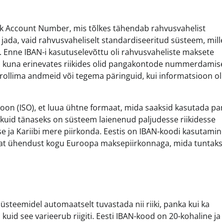
ank Account Number, mis tõlkes tähendab rahvusvahelist
 jada, vaid rahvusvaheliselt standardiseeritud süsteem, mill
. Enne IBAN-i kasutuselevõttu oli rahvusvaheliste maksete
s, kuna erinevates riikides olid pangakontode nummerdamis
trollima andmeid või tegema päringuid, kui informatsioon ol
ioon (ISO), et luua ühtne formaat, mida saaksid kasutada p
 kuid tänaseks on süsteem laienenud paljudesse riikidesse
sse ja Kariibi mere piirkonda. Eestis on IBAN-koodi kasutami
uvat ühendust kogu Euroopa maksepiirkonnaga, mida tuntak
üsteemidel automaatselt tuvastada nii riiki, panka kui ka
uid see varieerub riigiti. Eesti IBAN-kood on 20-kohaline ja