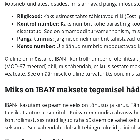
koosneb kindlatest osadest, mis annavad panga infosüstee
Riigikood:
Kaks esimest tähte tähistavad riiki (Eesti 
Kontrollnumber:
Kaks numbrit kohe pärast riigikood
sisestatud. See on omamoodi turvamehhanism, mis v
Panga tunnus:
Järgmised neli numbrit tähistavad k
Konto number:
Ülejäänud numbrid moodustavad kl
Oluline on mõista, et IBAN-i kontrollnumber ei ole lihtsal
(MOD-97 meetod) abil, mis tähendab, et kui sisestate ma
veateate. See on äärmiselt oluline turvafunktsioon, mis t
Miks on IBAN maksete tegemisel häd
IBAN-i kasutamise peamine eelis on tõhusus ja kiirus. Tä
täielikult automatiseeritult. Kui varem nõudis rahvusvahe
kontrollimist, siis nüüd liigub raha süsteemide vahel seku
sekkuma. See vähendab oluliselt tehingukulusid ja inimli