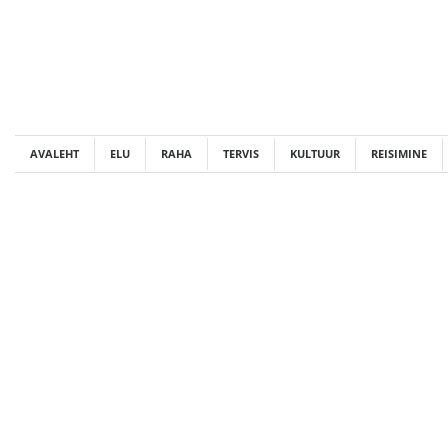
Skip
to
content
AVALEHT
ELU
RAHA
TERVIS
KULTUUR
REISIMINE