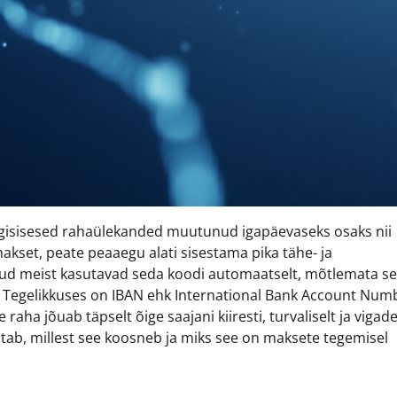
iigisisesed rahaülekanded muutunud igapäevaseks osaks nii
makset, peate peaaegu alati sisestama pika tähe- ja
ud meist kasutavad seda koodi automaatselt, mõtlemata sel
ega. Tegelikkuses on IBAN ehk International Bank Account Num
aha jõuab täpselt õige saajani kiiresti, turvaliselt ja vigade
öötab, millest see koosneb ja miks see on maksete tegemisel