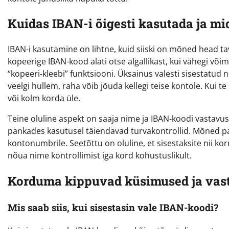
Kuidas IBAN-i õigesti kasutada ja mi
IBAN-i kasutamine on lihtne, kuid siiski on mõned head tav
kopeerige IBAN-kood alati otse algallikast, kui vähegi võim
“kopeeri-kleebi” funktsiooni. Üksainus valesti sisestatu
veelgi hullem, raha võib jõuda kellegi teise kontole. Kui te
või kolm korda üle.
Teine oluline aspekt on saaja nime ja IBAN-koodi vastavus
pankades kasutusel täiendavad turvakontrollid. Mõned pan
kontonumbrile. Seetõttu on oluline, et sisestaksite nii kor
nõua nime kontrollimist iga kord kohustuslikult.
Korduma kippuvad küsimused ja vast
Mis saab siis, kui sisestasin vale IBAN-koodi?