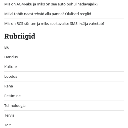
Mis on AGM-aku ja miks on see auto puhul hädavajalik?
Millal tohib naastrehvid alla panna? Olulised reeglid
Mis on RCS-sõnum ja miks see tavalise SMS-i välja vahetab?
Rubriigid
Elu
Haridus
Kultuur
Loodus
Raha
Reisimine
Tehnoloogia
Tervis
Toit