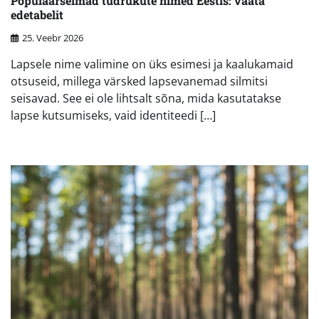
Populaarseimad tüdrukute nimed Eestis: vaata
edetabelit
25. Veebr 2026
Lapsele nime valimine on üks esimesi ja kaalukamaid
otsuseid, millega värsked lapsevanemad silmitsi
seisavad. See ei ole lihtsalt sõna, mida kasutatakse
lapse kutsumiseks, vaid identiteedi […]