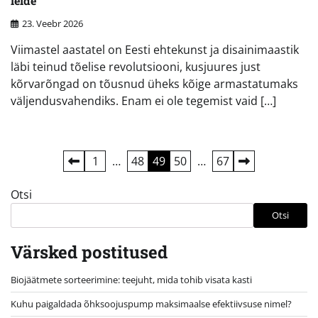
leide
23. Veebr 2026
Viimastel aastatel on Eesti ehtekunst ja disainimaastik
läbi teinud tõelise revolutsiooni, kusjuures just
kõrvarõngad on tõusnud üheks kõige armastatumaks
väljendusvahendiks. Enam ei ole tegemist vaid […]
Postituste
1
…
48
49
50
…
67
leheküljendus
Otsi
Otsi
Värsked postitused
Biojäätmete sorteerimine: teejuht, mida tohib visata kasti
Kuhu paigaldada õhksoojuspump maksimaalse efektiivsuse nimel?