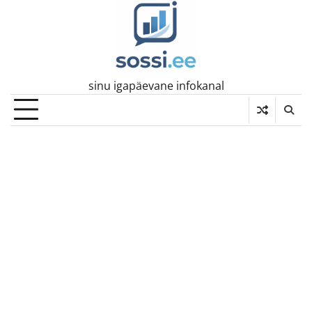
Skip
to
content
sinu igapäevane infokanal