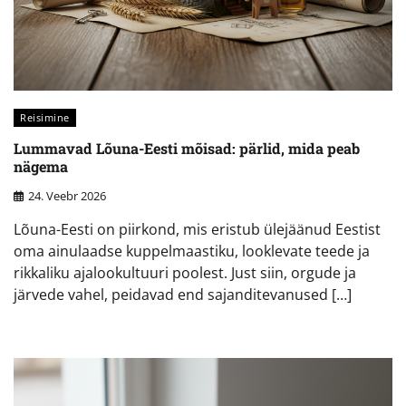
Reisimine
Lummavad Lõuna-Eesti mõisad: pärlid, mida peab
nägema
24. Veebr 2026
Lõuna-Eesti on piirkond, mis eristub ülejäänud Eestist
oma ainulaadse kuppelmaastiku, looklevate teede ja
rikkaliku ajalookultuuri poolest. Just siin, orgude ja
järvede vahel, peidavad end sajanditevanused […]