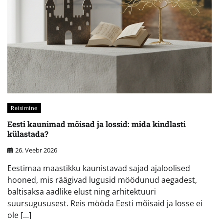
Reisimine
Eesti kaunimad mõisad ja lossid: mida kindlasti
külastada?
26. Veebr 2026
Eestimaa maastikku kaunistavad sajad ajaloolised
hooned, mis räägivad lugusid möödunud aegadest,
baltisaksa aadlike elust ning arhitektuuri
suursugususest. Reis mööda Eesti mõisaid ja losse ei
ole […]