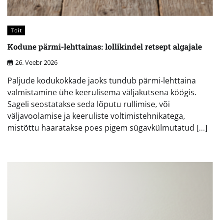
Toit
Kodune pärmi-lehttainas: lollikindel retsept algajale
26. Veebr 2026
Paljude kodukokkade jaoks tundub pärmi-lehttaina
valmistamine ühe keerulisema väljakutsena köögis.
Sageli seostatakse seda lõputu rullimise, või
väljavoolamise ja keeruliste voltimistehnikatega,
mistõttu haaratakse poes pigem sügavkülmutatud […]