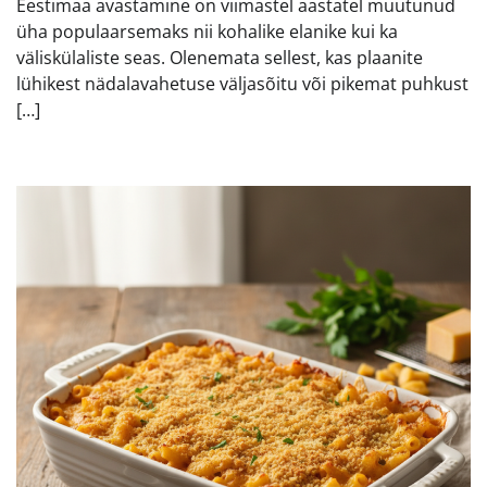
Eestimaa avastamine on viimastel aastatel muutunud
üha populaarsemaks nii kohalike elanike kui ka
väliskülaliste seas. Olenemata sellest, kas plaanite
lühikest nädalavahetuse väljasõitu või pikemat puhkust
[…]