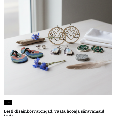
Elu
Eesti disainkõrvarõngad: vaata hooaja säravamaid