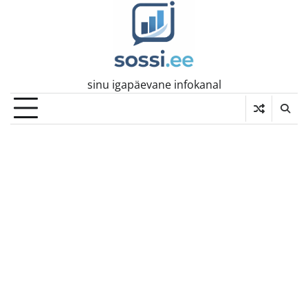
Skip
to
content
sinu igapäevane infokanal