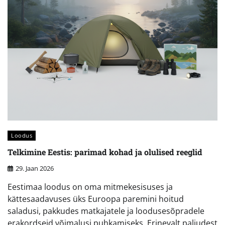
Loodus
Telkimine Eestis: parimad kohad ja olulised reeglid
29. Jaan 2026
Eestimaa loodus on oma mitmekesisuses ja
kättesaadavuses üks Euroopa paremini hoitud
saladusi, pakkudes matkajatele ja loodusesõpradele
erakordseid võimalusi puhkamiseks. Erinevalt paljudest