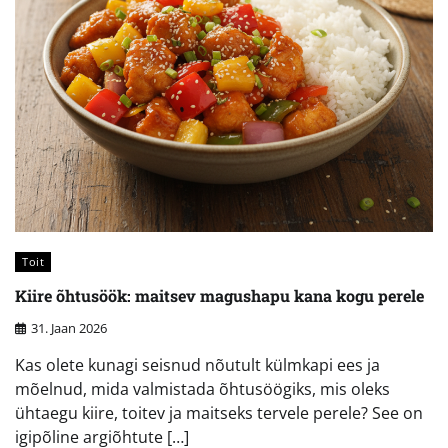
Toit
Kiire õhtusöök: maitsev magushapu kana kogu perele
31. Jaan 2026
Kas olete kunagi seisnud nõutult külmkapi ees ja
mõelnud, mida valmistada õhtusöögiks, mis oleks
ühtaegu kiire, toitev ja maitseks tervele perele? See on
igipõline argiõhtute […]