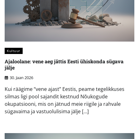
Kultuur
Ajaloolane: vene aeg jättis Eesti ühiskonda sügava
jälje
30. Jaan 2026
Kui räägime “vene ajast” Eestis, peame tegelikkuses
silmas ligi pool sajandit kestnud Nõukogude
okupatsiooni, mis on jätnud meie riigile ja rahvale
sügavaima ja vastuolulisima jälje […]