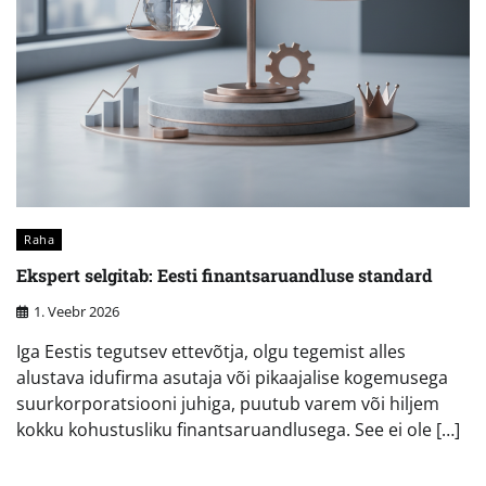
Raha
Ekspert selgitab: Eesti finantsaruandluse standard
1. Veebr 2026
Iga Eestis tegutsev ettevõtja, olgu tegemist alles
alustava idufirma asutaja või pikaajalise kogemusega
suurkorporatsiooni juhiga, puutub varem või hiljem
kokku kohustusliku finantsaruandlusega. See ei ole […]