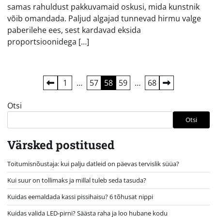
samas rahuldust pakkuvamaid oskusi, mida kunstnik
võib omandada. Paljud algajad tunnevad hirmu valge
paberilehe ees, sest kardavad eksida
proportsioonidega […]
Postituste
1
…
57
58
59
…
68
leheküljendus
Otsi
Otsi
Värsked postitused
Toitumisnõustaja: kui palju datleid on päevas tervislik süüa?
Kui suur on tollimaks ja millal tuleb seda tasuda?
Kuidas eemaldada kassi pissihaisu? 6 tõhusat nippi
Kuidas valida LED-pirni? Säästa raha ja loo hubane kodu