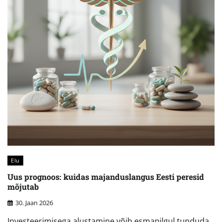
Elu
Uus prognoos: kuidas majanduslangus Eesti peresid
mõjutab
30. Jaan 2026
Investeerimisega alustamine võib esmapilgul tunduda